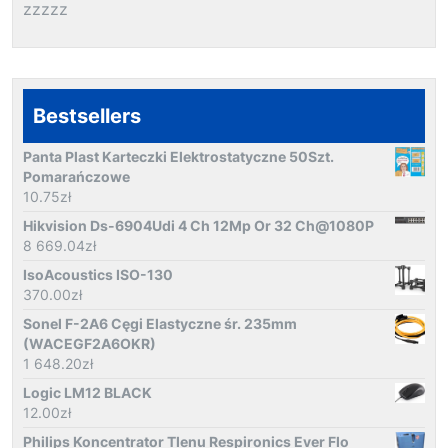
zzzzz
Bestsellers
Panta Plast Karteczki Elektrostatyczne 50Szt.
Pomarańczowe
10.75
zł
Hikvision Ds-6904Udi 4 Ch 12Mp Or 32 Ch@1080P
8 669.04
zł
IsoAcoustics ISO-130
370.00
zł
Sonel F-2A6 Cęgi Elastyczne śr. 235mm
(WACEGF2A6OKR)
1 648.20
zł
Logic LM12 BLACK
12.00
zł
Philips Koncentrator Tlenu Respironics Ever Flo