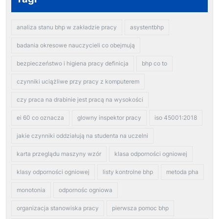
analiza stanu bhp w zakładzie pracy
asystentbhp
badania okresowe nauczycieli co obejmują
bezpieczeństwo i higiena pracy definicja
bhp co to
czynniki uciążliwe przy pracy z komputerem
czy praca na drabinie jest pracą na wysokości
ei 60 co oznacza
glowny inspektor pracy
iso 45001:2018
jakie czynniki oddziałują na studenta na uczelni
karta przeglądu maszyny wzór
klasa odporności ogniowej
klasy odporności ogniowej
listy kontrolne bhp
metoda pha
monotonia
odpornośc ogniowa
organizacja stanowiska pracy
pierwsza pomoc bhp