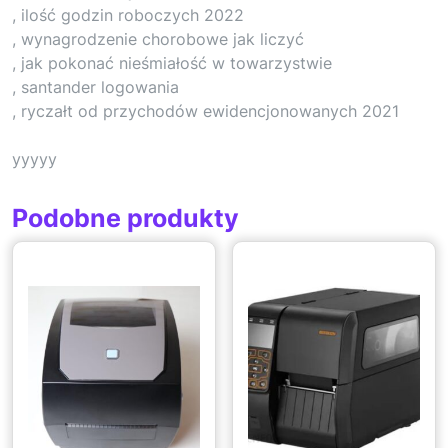
, ilość godzin roboczych 2022
, wynagrodzenie chorobowe jak liczyć
, jak pokonać nieśmiałość w towarzystwie
, santander logowania
, ryczałt od przychodów ewidencjonowanych 2021
yyyyy
Podobne produkty