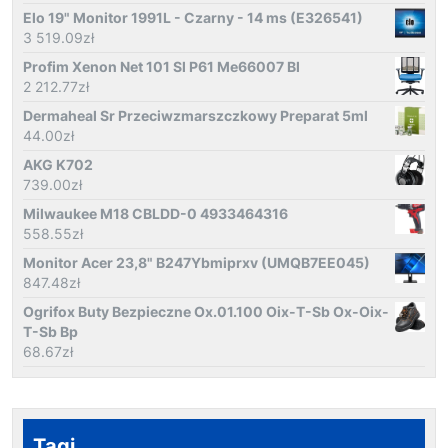
Elo 19" Monitor 1991L - Czarny - 14 ms (E326541)
3 519.09
zł
Profim Xenon Net 101 Sl P61 Me66007 Bl
2 212.77
zł
Dermaheal Sr Przeciwzmarszczkowy Preparat 5ml
44.00
zł
AKG K702
739.00
zł
Milwaukee M18 CBLDD-0 4933464316
558.55
zł
Monitor Acer 23,8" B247Ybmiprxv (UMQB7EE045)
847.48
zł
Ogrifox Buty Bezpieczne Ox.01.100 Oix-T-Sb Ox-Oix-
T-Sb Bp
68.67
zł
Tagi