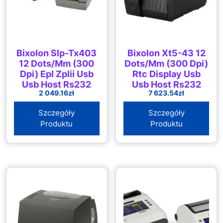
Bixolon Slp-Tx403
Bixolon Xt5-43 12
12 Dots/Mm (300
Dots/Mm (300 Dpi)
Dpi) Epl Zplii Usb
Rtc Display Usb
Usb Host Rs232
Usb Host Rs232
2 049.16
zł
7 623.54
zł
Ethernet Dark Grey
Ethernet Black
(SLPTX403EG)
(XT543S)
Szczegóły
Szczegóły
Produktu
Produktu