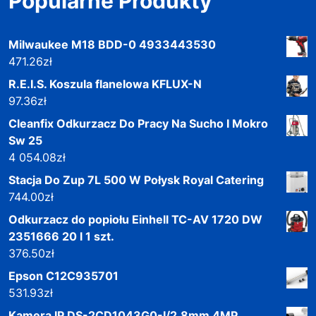
Popularne Produkty
Milwaukee M18 BDD-0 4933443530
471.26
zł
R.E.I.S. Koszula flanelowa KFLUX-N
97.36
zł
Cleanfix Odkurzacz Do Pracy Na Sucho I Mokro
Sw 25
4 054.08
zł
Stacja Do Zup 7L 500 W Połysk Royal Catering
744.00
zł
Odkurzacz do popiołu Einhell TC-AV 1720 DW
2351666 20 l 1 szt.
376.50
zł
Epson C12C935701
531.93
zł
Kamera IP DS-2CD1043G0-I/2.8mm 4MP