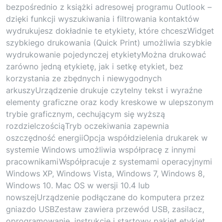
bezpośrednio z książki adresowej programu Outlook –
dzięki funkcji wyszukiwania i filtrowania kontaktów
wydrukujesz dokładnie te etykiety, które chceszWidget
szybkiego drukowania (Quick Print) umożliwia szybkie
wydrukowanie pojedynczej etykietyMożna drukować
zarówno jedną etykietę, jak i setkę etykiet, bez
korzystania ze zbędnych i niewygodnych
arkuszyUrządzenie drukuje czytelny tekst i wyraźne
elementy graficzne oraz kody kreskowe w ulepszonym
trybie graficznym, cechującym się wyższą
rozdzielczościąTryb oczekiwania zapewnia
oszczędność energiiOpcja współdzielenia drukarek w
systemie Windows umożliwia współpracę z innymi
pracownikamiWspółpracuje z systemami operacyjnymi
Windows XP, Windows Vista, Windows 7, Windows 8,
Windows 10. Mac OS w wersji 10.4 lub
nowszejUrządzenie podłączane do komputera przez
gniazdo USBZestaw zawiera przewód USB, zasilacz,
oprogramowanie, instrukcje i startowy pakiet etykiet