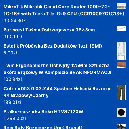
MikroTik Mikrotik Cloud Core Router 1009-7G-
1C-1S+ with Tilera Tile-Gx9 CPU (CCR10097G1C1S+)
3 054.86
zł
Portwest Taśma Ostrzegawcza 38x3cm
310.99
zł
Estetik Próbówka Bez Dodatków 1szt. (9Ml)
5.00
zł
Twm Ergonomiczne Uchwyty 125Mm Sztuczna
Skóra Brązowy W Komplecie BRAKINFORMACJI
100.94
zł
Cofra V053 0 03.Z44 Spodnie Helsinki Rozmiar
44 Brązowy/Czarny
189.01
zł
Pralko-suszarka Beko HTV8712XW
1 799.00
zł
Reis Buty Bezpieczne Uni ( Bruni41)