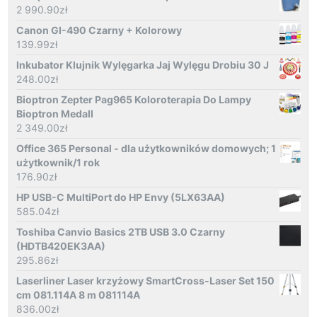
2 990.90
zł
Canon GI-490 Czarny + Kolorowy
139.99
zł
Inkubator Klujnik Wylęgarka Jaj Wylęgu Drobiu 30 J
248.00
zł
Bioptron Zepter Pag965 Koloroterapia Do Lampy
Bioptron Medall
2 349.00
zł
Office 365 Personal - dla użytkowników domowych; 1
użytkownik/1 rok
176.90
zł
HP USB-C MultiPort do HP Envy (5LX63AA)
585.04
zł
Toshiba Canvio Basics 2TB USB 3.0 Czarny
(HDTB420EK3AA)
295.86
zł
Laserliner Laser krzyżowy SmartCross-Laser Set 150
cm 081.114A 8 m 081114A
836.00
zł