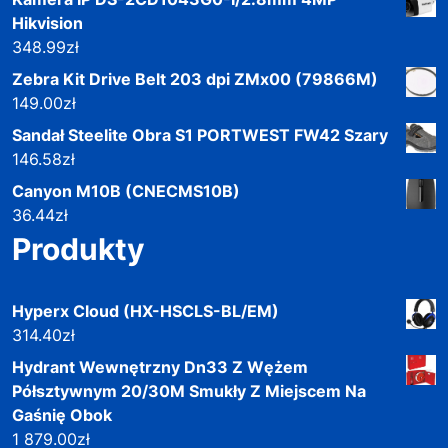
Hikvision
348.99
zł
Zebra Kit Drive Belt 203 dpi ZMx00 (79866M)
149.00
zł
Sandał Steelite Obra S1 PORTWEST FW42 Szary
146.58
zł
Canyon M10B (CNECMS10B)
36.44
zł
Produkty
Hyperx Cloud (HX-HSCLS-BL/EM)
314.40
zł
Hydrant Wewnętrzny Dn33 Z Wężem
Półsztywnym 20/30M Smukły Z Miejscem Na
Gaśnię Obok
1 879.00
zł