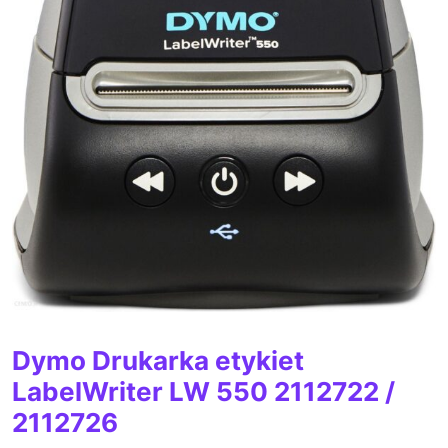
Dymo Drukarka etykiet
LabelWriter LW 550 2112722 /
2112726