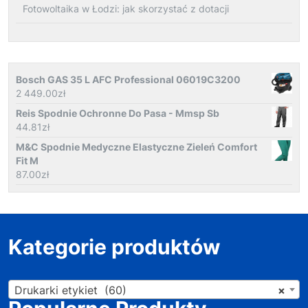
Fotowoltaika w Łodzi: jak skorzystać z dotacji
Bosch GAS 35 L AFC Professional 06019C3200
2 449.00
zł
Reis Spodnie Ochronne Do Pasa - Mmsp Sb
44.81
zł
M&C Spodnie Medyczne Elastyczne Zieleń Comfort
Fit M
87.00
zł
Kategorie produktów
Drukarki etykiet (60)
×