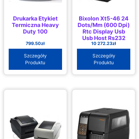
Drukarka Etykiet
Bixolon Xt5-46 24
Termiczna Heavy
Dots/Mm (600 Dpi)
Duty 100
Rtc Display Usb
Usb Host Rs232
799.50
zł
10 272.23
zł
Ethernet Black
(XT546S)
Szczegóły
Szczegóły
Produktu
Produktu