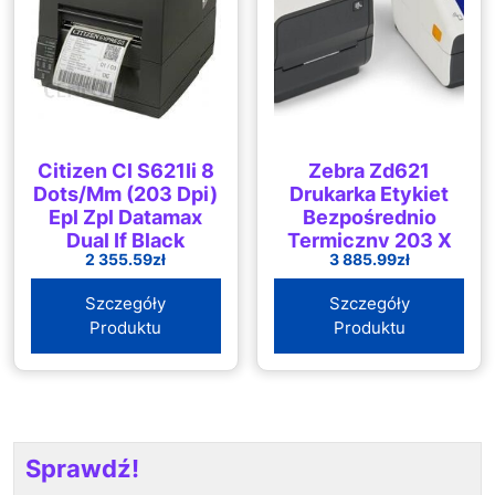
Citizen Cl S621Ii 8
Zebra Zd621
Dots/Mm (203 Dpi)
Drukarka Etykiet
Epl Zpl Datamax
Bezpośrednio
Dual If Black
Termiczny 203 X
2 355.59
zł
3 885.99
zł
Dpi Przewodowy I
Bezprzewodowy
Szczegóły
Szczegóły
Produktu
Produktu
Sprawdź!