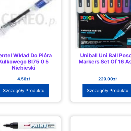
entel Wkład Do Pióra
Uniball Uni Ball Pos
Kulkowego Bl75 0 5
Markers Set Of 16 A
Niebieski
4.56
zł
229.00
zł
Szczegóły Produktu
Szczegóły Produktu