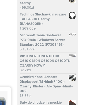
czarny
499.00
zł
Technics Słuchawki nauszne
EAH-A800 Czarny
(EAHA800EK)
1 269.00
zł
Microsoft Tania Dostawa ! -
P73-08461 Windows Server
Standard 2022 (P7308461)
5 131.72
zł
VIPTONER TONER DO OKI
C610 C610N C610DN C610DTN
CZARNY NOWY
82.21
zł
Gembird Kabel Adapter
Displayport(M Hdmi(F 10Cm,
Czarny, Blister - Ab-Dpm-Hdmif-
002
18.83
zł
Buty do chodzenia męskie,