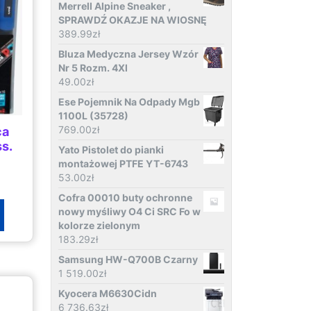
Merrell Alpine Sneaker ,
SPRAWDŹ OKAZJE NA WIOSNĘ
389.99
zł
Bluza Medyczna Jersey Wzór
Nr 5 Rozm. 4Xl
49.00
zł
Ese Pojemnik Na Odpady Mgb
1100L (35728)
769.00
zł
ca
ss.
Yato Pistolet do pianki
montażowej PTFE YT-6743
53.00
zł
Cofra 00010 buty ochronne
nowy myśliwy O4 Ci SRC Fo w
kolorze zielonym
183.29
zł
Samsung HW-Q700B Czarny
1 519.00
zł
Kyocera M6630Cidn
6 736.63
zł