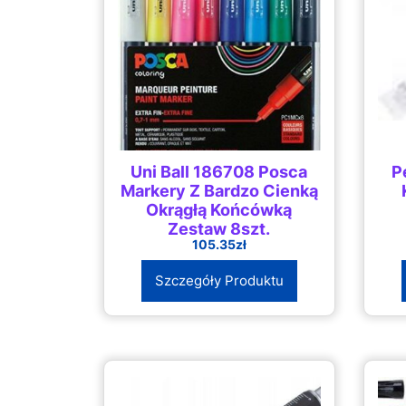
Uni Ball 186708 Posca
P
Markery Z Bardzo Cienką
Okrągłą Końcówką
Zestaw 8szt.
105.35
zł
Szczegóły Produktu