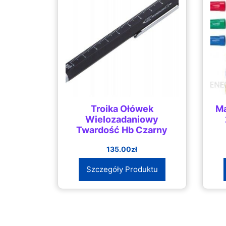
Troika Ołówek
Ma
Wielozadaniowy
Twardość Hb Czarny
135.00
zł
Szczegóły Produktu