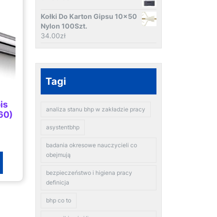
Kołki Do Karton Gipsu 10x50
Nylon 100Szt.
34.00
zł
Tagi
is
analiza stanu bhp w zakładzie pracy
60)
asystentbhp
badania okresowe nauczycieli co
obejmują
bezpieczeństwo i higiena pracy
definicja
bhp co to