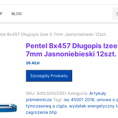
Sz
EP
BLOG
tel Bx457 Długopis Izee 0 7mm Jasnoniebieski 12szt.
Pentel Bx457 Długopis Izee
7mm Jasnoniebieski 12szt.
26.42
zł
Szczegóły Produktu
SKU:
8dfb3d5d2951
Kategoria:
Artykuły
piśmiennicze
Tagi:
iso 45001 2018
,
umowa o 
tymczasową a ciąża
,
wydatek energetyczny t
zagrożenia bhp