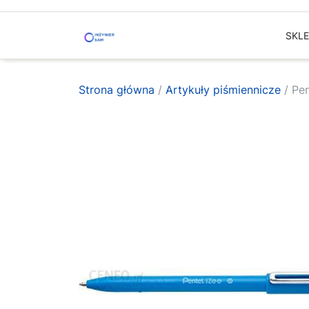
Skip
to
SKL
content
Strona główna
/
Artykuły piśmiennicze
/ Pen