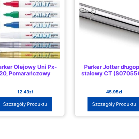
rker Olejowy Uni Px-
Parker Jotter długop
20, Pomarańczowy
stalowy CT (S07055
12.43
zł
45.95
zł
Szczegóły Produktu
Szczegóły Produktu