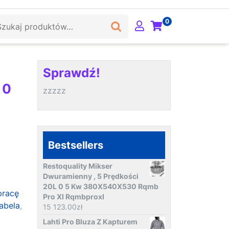
ukaj:
0
Sprawdź!
 0
zzzzz
Bestsellers
Restoquality Mikser
Dwuramienny , 5 Prędkości
20L 0 5 Kw 380X540X530 Rqmb
pracę
Pro Xl Rqmbproxl
abela
,
15 123.00
zł
Lahti Pro Bluza Z Kapturem