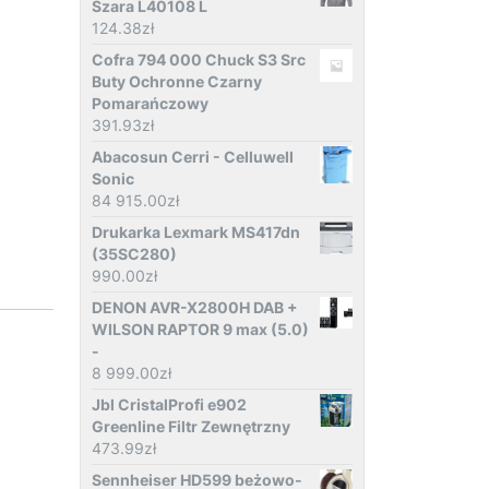
Szara L40108 L
124.38
zł
Cofra 794 000 Chuck S3 Src
Buty Ochronne Czarny
Pomarańczowy
391.93
zł
Abacosun Cerri - Celluwell
Sonic
84 915.00
zł
Drukarka Lexmark MS417dn
(35SC280)
990.00
zł
DENON AVR-X2800H DAB +
WILSON RAPTOR 9 max (5.0)
-
8 999.00
zł
Jbl CristalProfi e902
Greenline Filtr Zewnętrzny
473.99
zł
Sennheiser HD599 beżowo-