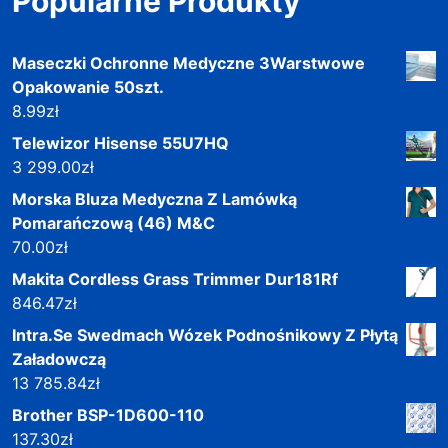
Popularne Produkty
Maseczki Ochronne Medyczne 3Warstwowe
Opakowanie 50szt.
8.99
zł
Telewizor Hisense 55U7HQ
3 299.00
zł
Morska Bluza Medyczna Z Lamówką
Pomarańczową (46) M&C
70.00
zł
Makita Cordless Grass Trimmer Dur181Rf
846.47
zł
Intra.Se Swedmach Wózek Podnośnikowy Z Płytą
Załadowczą
13 785.84
zł
Brother BSP-1D600-110
137.30
zł