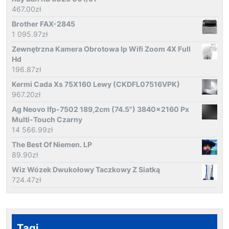
467.00
zł
Brother FAX-2845
1 095.97
zł
Zewnętrzna Kamera Obrotowa Ip Wifi Zoom 4X Full
Hd
196.87
zł
Kermi Cada Xs 75X160 Lewy (CKDFL07516VPK)
967.20
zł
Ag Neovo Ifp-7502 189,2cm (74.5") 3840x2160 Px
Multi-Touch Czarny
14 566.99
zł
The Best Of Niemen. LP
89.90
zł
Wiz Wózek Dwukołowy Taczkowy Z Siatką
724.47
zł
Tagi