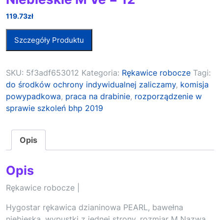
119.73
zł
Szczegóły Produktu
SKU:
5f3adf653012
Kategoria:
Rękawice robocze
Tagi:
do środków ochrony indywidualnej zaliczamy
,
komisja
powypadkowa
,
praca na drabinie
,
rozporządzenie w
sprawie szkoleń bhp 2019
Opis
Opis
Rękawice robocze |
Hygostar rękawica dzianinowa PEARL, bawełna
niebieska, wypustki z jednej strony, rozmiar M Nazwa