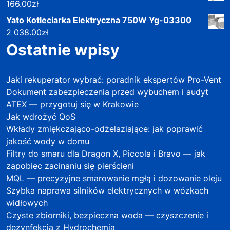
166.00
zł
Yato Kotleciarka Elektryczna 750W Yg-03300
2 038.00
zł
Ostatnie wpisy
Jaki rekuperator wybrać: poradnik ekspertów Pro-Vent
Dokument zabezpieczenia przed wybuchem i audyt
ATEX — przygotuj się w Krakowie
Jak wdrożyć QoS
Wkłady zmiękczająco-odżelaziające: jak poprawić
jakość wody w domu
Filtry do smaru dla Dragon X, Piccola i Bravo — jak
zapobiec zacinaniu się pierścieni
MQL — precyzyjne smarowanie mgłą i dozowanie oleju
Szybka naprawa silników elektrycznych w wózkach
widłowych
Czyste zbiorniki, bezpieczna woda — czyszczenie i
dezynfekcja z Hydrochemią