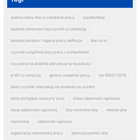
analiza stanu bhp w zakładzie pracy
asystentbhp
badania okresowe nauczycieli co obejmują
bezpieczeństwo i higiena pracy definicja
bhp co to
czynniki uciążliwe przy pracy z komputerem
czy praca na drabinie jest pracą na wysokości
ei 60 co oznacza
glowny inspektor pracy
iso 45001:2018
jakie czynniki oddziałują na studenta na uczelni
karta przeglądu maszyny wzór
klasa odporności ogniowej
klasy odporności ogniowej
listy kontrolne bhp
metoda pha
monotonia
odpornośc ogniowa
organizacja stanowiska pracy
pierwsza pomoc bhp