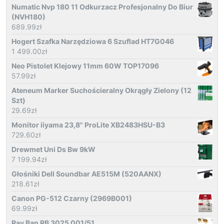
Numatic Nvp 180 11 Odkurzacz Profesjonalny Do Biur
(NVH180)
689.99
zł
Hogert Szafka Narzędziowa 6 Szuflad HT7G046
1 499.00
zł
Neo Pistolet Klejowy 11mm 60W TOP17096
57.99
zł
Ateneum Marker Suchościeralny Okrągły Zielony (12
Szt)
29.69
zł
Monitor iiyama 23,8" ProLite XB2483HSU-B3
729.60
zł
Drewmet Uni Ds Bw 9kW
7 199.94
zł
Głośniki Dell Soundbar AE515M (520AANX)
218.61
zł
Canon PG-512 Czarny (2969B001)
69.99
zł
Ray Ban RB 3025 001/51