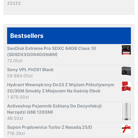
zzzzz
Bestsellers
SanDisk Extreme Pro SDXC 64GB Class 10
(SDSDXXG064GGN4IN)
72.00
zł
Sony VPL FHZ91 Black
59 684.00
zł
Hydrant Wewnętrzny Dn33 Z Wężem Półsztywnym
20/30M Smukły Z Miejscem Na Gaśnię Obok
1 879.00
zł
Activeshop Pojemnik Szklany Do Dezynfekcji
Narzędzi Q6B 1200Ml
48.50
zł
Supon Prądownica Turbo Z Nasadą 25/D
716.39
zł