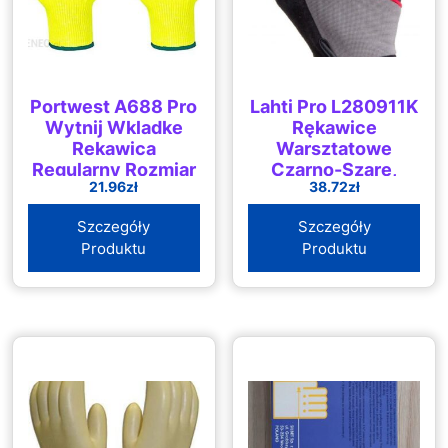
Portwest A688 Pro
Lahti Pro L280911K
Wytnij Wkladke
Rękawice
Rekawica
Warsztatowe
Regularny Rozmiar
Czarno-Szare,
21.96
zł
38.72
zł
Xl Żółty
[L280911P] [K] 11
Szczegóły
Szczegóły
Produktu
Produktu