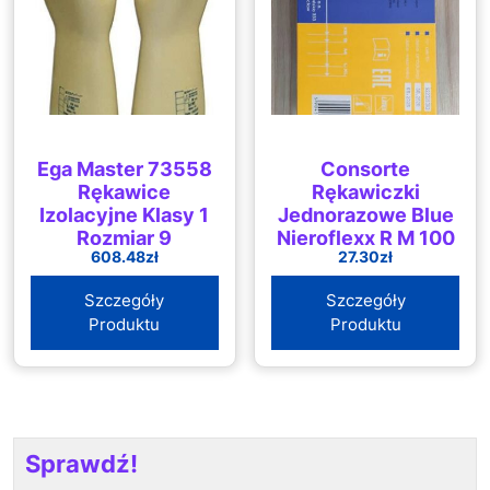
Ega Master 73558
Consorte
Rękawice
Rękawiczki
Izolacyjne Klasy 1
Jednorazowe Blue
Rozmiar 9
Nieroflexx R M 100
608.48
zł
27.30
zł
Szt
Szczegóły
Szczegóły
Produktu
Produktu
Sprawdź!