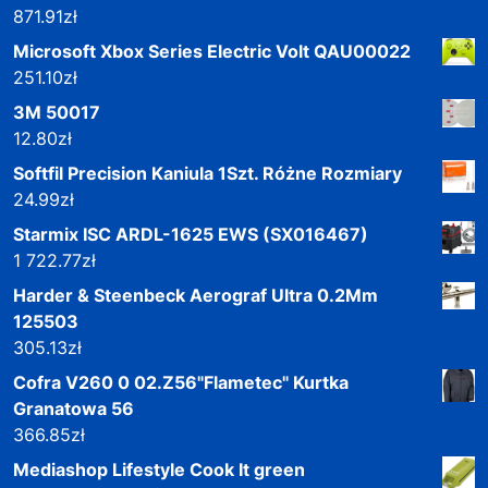
871.91
zł
Microsoft Xbox Series Electric Volt QAU00022
251.10
zł
3M 50017
12.80
zł
Softfil Precision Kaniula 1Szt. Różne Rozmiary
24.99
zł
Starmix ISC ARDL-1625 EWS (SX016467)
1 722.77
zł
Harder & Steenbeck Aerograf Ultra 0.2Mm
125503
305.13
zł
Cofra V260 0 02.Z56"Flametec" Kurtka
Granatowa 56
366.85
zł
Mediashop Lifestyle Cook It green