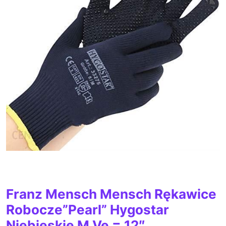
Franz Mensch Mensch Rękawice
Robocze”Pearl” Hygostar
Niebieskie M Ve = 12″