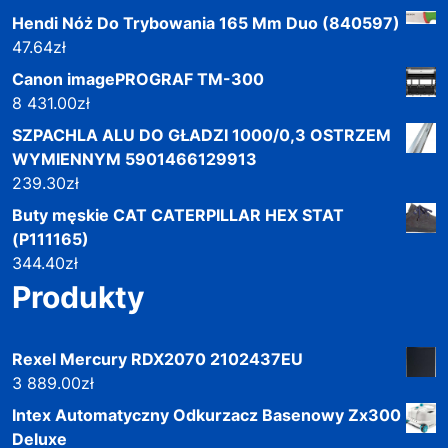
Hendi Nóż Do Trybowania 165 Mm Duo (840597)
47.64
zł
Canon imagePROGRAF TM-300
8 431.00
zł
SZPACHLA ALU DO GŁADZI 1000/0,3 OSTRZEM
WYMIENNYM 5901466129913
239.30
zł
Buty męskie CAT CATERPILLAR HEX STAT
(P111165)
344.40
zł
Produkty
Rexel Mercury RDX2070 2102437EU
3 889.00
zł
Intex Automatyczny Odkurzacz Basenowy Zx300
Deluxe