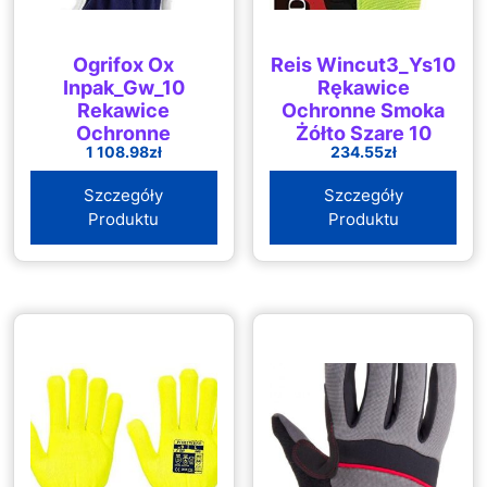
Ogrifox Ox
Reis Wincut3_Ys10
Inpak_Gw_10
Rękawice
Rekawice
Ochronne Smoka
Ochronne
Żółto Szare 10
1 108.98
zł
234.55
zł
Rekawice Robocze
Rozmiarów
Granatowo Białe
Opakowanie 12szt.
Szczegóły
Szczegóły
Rozmiar 10 72 Pary
Produktu
Produktu