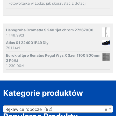
Fotowoltaika w Łodzi: jak skorzystać z dotacji
Hansgrohe Crometta S 240 1jet chrom 27267000
1 148.99
zł
Atlas 01 224001P49 Diy
791.14
zł
Eurokraftpro Renatus Regał Wys X Szer 1100 800mm
2 Półki
1 230.00
zł
Kategorie produktów
Rękawice robocze (92)
×