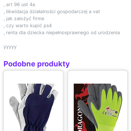
, art 96 ust 4a
, likwidacja działalności gospodarczej a vat
, jak założyć firme
, czy warto kupić ps4
, renta dla dziecka niepełnosprawnego od urodzenia
yyyyy
Podobne produkty