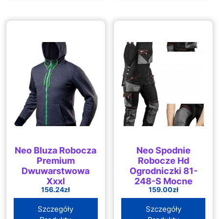
Neo Bluza Robocza
Neo Spodnie
Premium
Robocze Hd
Dwuwarstwowa
Ogrodniczki 81-
Xxxl
248-S Mocne
156.24
zł
159.00
zł
Szczegóły
Szczegóły