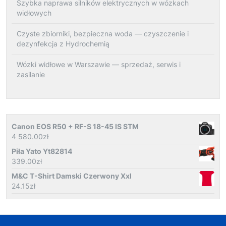
Szybka naprawa silników elektrycznych w wózkach
widłowych
Czyste zbiorniki, bezpieczna woda — czyszczenie i
dezynfekcja z Hydrochemią
Wózki widłowe w Warszawie — sprzedaż, serwis i
zasilanie
Canon EOS R50 + RF-S 18-45 IS STM
4 580.00
zł
Piła Yato Yt82814
339.00
zł
M&C T-Shirt Damski Czerwony Xxl
24.15
zł