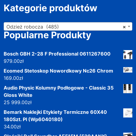
Kategorie produktów
Odzież robocza (485)
×
Popularne Produkty
Bosch GBH 2-28 F Professional 0611267600
979.00
zł
Ecomed Stetoskop Nowordkowy Nc26 Chrom
169.00
zł
Audio Physic Kolumny Podłogowe - Classic 35
Gloss White
25 999.00
zł
Bemark Naklejki Etykiety Termiczne 60X40
180Szt. Pl (Wp6040180)
34.00
zł