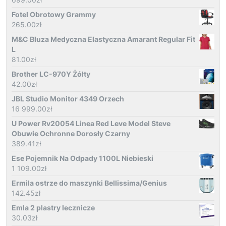
Fotel Obrotowy Grammy
265.00
zł
M&C Bluza Medyczna Elastyczna Amarant Regular Fit
L
81.00
zł
Brother LC-970Y Żółty
42.00
zł
JBL Studio Monitor 4349 Orzech
16 999.00
zł
U Power Rv20054 Linea Red Leve Model Steve
Obuwie Ochronne Dorosły Czarny
389.41
zł
Ese Pojemnik Na Odpady 1100L Niebieski
1 109.00
zł
Ermila ostrze do maszynki Bellissima/Genius
142.45
zł
Emla 2 plastry lecznicze
30.03
zł