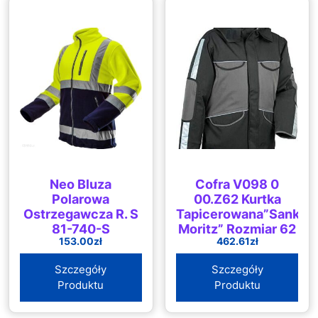
Neo Bluza
Cofra V098 0
Polarowa
00.Z62 Kurtka
Ostrzegawcza R. S
Tapicerowana”Sankt
81-740-S
Moritz” Rozmiar 62
153.00
zł
462.61
zł
Czarna/Antracyt
Szczegóły
Szczegóły
Produktu
Produktu