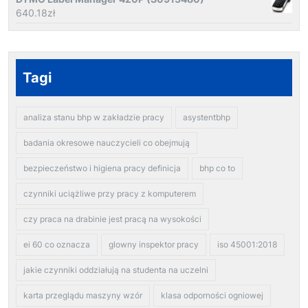
640.18
zł
Tagi
analiza stanu bhp w zakładzie pracy
asystentbhp
badania okresowe nauczycieli co obejmują
bezpieczeństwo i higiena pracy definicja
bhp co to
czynniki uciążliwe przy pracy z komputerem
czy praca na drabinie jest pracą na wysokości
ei 60 co oznacza
glowny inspektor pracy
iso 45001:2018
jakie czynniki oddziałują na studenta na uczelni
karta przeglądu maszyny wzór
klasa odporności ogniowej