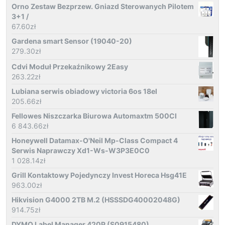
Orno Zestaw Bezprzew. Gniazd Sterowanych Pilotem
3+1 /
67.60
zł
Gardena smart Sensor (19040-20)
279.30
zł
Cdvi Moduł Przekaźnikowy 2Easy
263.22
zł
Lubiana serwis obiadowy victoria 6os 18el
205.66
zł
Fellowes Niszczarka Biurowa Automaxtm 500Cl
6 843.66
zł
Honeywell Datamax-O'Neil Mp-Class Compact 4
Serwis Naprawczy Xd1-Ws-W3P3E0C0
1 028.14
zł
Grill Kontaktowy Pojedynczy Invest Horeca Hsg41E
963.00
zł
Hikvision G4000 2TB M.2 (HSSSDG40002048G)
914.75
zł
DYMO Label Manager 420P (S0915480)