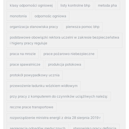
klasy odporności ogniowej
listy kontrolne bhp
metoda pha
monotonia
odpornośc ogniowa
organizacja stanowiska pracy
pierwsza pomoc bhp
podstawowe obowiązki rektora uczelni w zakresie bezpieczeństwa
i higieny pracy reguluje
praca na mrozie
prace pożarowo niebezpieczne
prace spawalnicze
produkcja potokowa
protokół powypadkowy ucznia
przewożenie ładunku wózkiem widłowym
przy pracy z komputerem do czynników uciążliwych należą:
reczne prace transportowe
rozporządzenie ministra energii z dnia 28 sierpnia 2019 r
segregacja odpadów medycznych
stanowisko pracy definicja