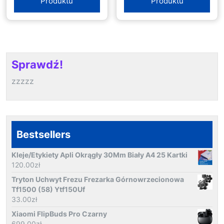
Produktu
Produktu
Sprawdź!
zzzzz
Bestsellers
Kleje/Etykiety Apli Okrągły 30Mm Biały A4 25 Kartki
120.00
zł
Tryton Uchwyt Frezu Frezarka Górnowrzecionowa
Tf1500 (58) Ytf150Uf
33.00
zł
Xiaomi FlipBuds Pro Czarny
699.00
zł