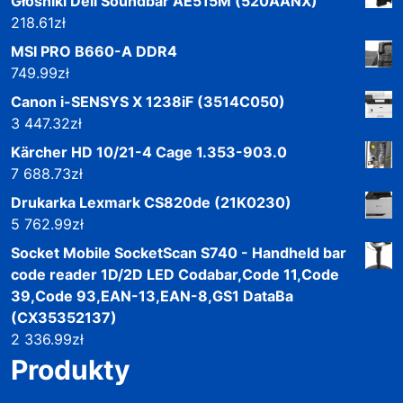
Głośniki Dell Soundbar AE515M (520AANX)
218.61
zł
MSI PRO B660-A DDR4
749.99
zł
Canon i-SENSYS X 1238iF (3514C050)
3 447.32
zł
Kärcher HD 10/21-4 Cage 1.353-903.0
7 688.73
zł
Drukarka Lexmark CS820de (21K0230)
5 762.99
zł
Socket Mobile SocketScan S740 - Handheld bar
code reader 1D/2D LED Codabar,Code 11,Code
39,Code 93,EAN-13,EAN-8,GS1 DataBa
(CX35352137)
2 336.99
zł
Produkty