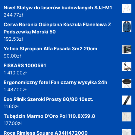
Nivel Statyw do laserów budowlanych SJJ-M1
244.77
zł
Cerva Boronia Ocieplana Koszula Flanelowa Z
Podszewką Morski 50
192.53
zł
Yetico Styropian Alfa Fasada 3m2 20cm
90.00
zł
FISKARS 1000591
1 410.00
zł
Ergonomiczny fotel Fan czarny wysyłka 24h
1 487.00
zł
Exo Pilnik Szeroki Prosty 80/80 10szt.
11.60
zł
Tubądzin Marmo D'Oro Pol 119.8X59.8
177.00
zł
Roca Rimless Square A34H472000