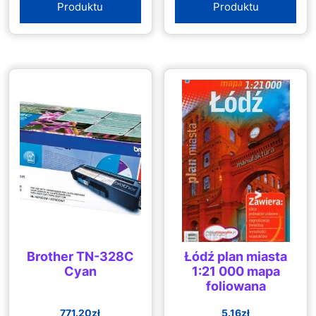
Produktu
Produktu
Brother TN-328C
Łódź plan miasta
Cyan
1:21 000 mapa
foliowana
771.20
zł
5.16
zł