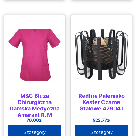
M&C Bluza
Redfire Palenisko
Chirurgiczna
Kester Czarne
Damska Medyczna
Stalowe 429041
Amarant R. M
70.00
zł
522.77
zł
Szczegóły
Szczegóły