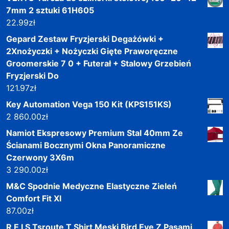
7mm 2 sztuki 61H605
22.99
zł
Gepard Zestaw Fryzjerski Degażówki +
2Xnożyczki + Nożyczki Gięte Praworęczne
Groomerskie 7 0 + Futerał + Stalowy Grzebień
Fryzjerski Do
121.97
zł
Key Automation Vega 150 Kit (KPS151KS)
2 860.00
zł
Namiot Ekspresowy Premium Stal 40mm Ze
Ścianami Bocznymi Okna Panoramiczne
Czerwony 3X6m
3 290.00
zł
M&C Spodnie Medyczne Elastyczne Zieleń
Comfort Fit Xl
87.00
zł
R E I S Tsroute T Shirt Męski Bird Eye Z Pasami