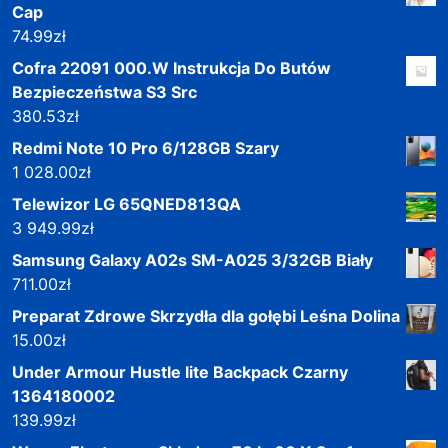
Cap
74.99
zł
Cofra 22091 000.W Instrukcja Do Butów
Bezpieczeństwa S3 Src
380.53
zł
Redmi Note 10 Pro 6/128GB Szary
1 028.00
zł
Telewizor LG 65QNED813QA
3 949.99
zł
Samsung Galaxy A02s SM-A025 3/32GB Biały
711.00
zł
Preparat Zdrowe Skrzydła dla gołębi Leśna Dolina
15.00
zł
Under Armour Hustle lite Backpack Czarny
1364180002
139.99
zł