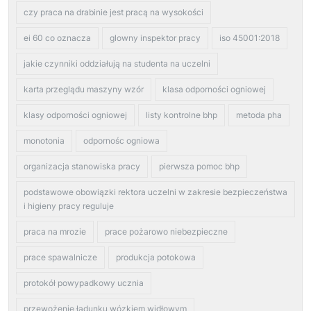
czy praca na drabinie jest pracą na wysokości
ei 60 co oznacza
glowny inspektor pracy
iso 45001:2018
jakie czynniki oddziałują na studenta na uczelni
karta przeglądu maszyny wzór
klasa odporności ogniowej
klasy odporności ogniowej
listy kontrolne bhp
metoda pha
monotonia
odpornośc ogniowa
organizacja stanowiska pracy
pierwsza pomoc bhp
podstawowe obowiązki rektora uczelni w zakresie bezpieczeństwa
i higieny pracy reguluje
praca na mrozie
prace pożarowo niebezpieczne
prace spawalnicze
produkcja potokowa
protokół powypadkowy ucznia
przewożenie ładunku wózkiem widłowym