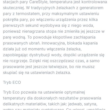
stacjach pary CareStyle, temperatura jest kontrolowana
skuteczniej. W tradycyjnych żelazkach z generatorem
pary z termostatem, przy maksymalnym ustawieniu
pokrętła pary, po włączeniu urządzenia przez kilka
pierwszych sekund wydobywa się z niego woda,
ponieważ nienagrzana stopa nie zmieniła jej jeszcze w
parę wodną. To powoduje kłopotliwe zachlapania
prasowanych ubrań. Innowacyjna, blokada kapania
działa już od momentu włączenia żelazka,
zapobiegając dystrybucji wody, dopóki urządzenie się
nie rozgrzeje. Dzięki niej oszczędzasz czas, a samo
prasowanie jest jeszcze łatwiejsze, bo nie musisz
skupiać się na ustawieniach żelazka.
Tryb ECO
Tryb Eco pozwala na ustawienie optymalnej
temperatury dla doskonałych rezultatów prasowania
delikatnych materiałów, takich jak: jedwab, satyna,
wełna czy materiały syntetyczne. Co więcej, umożliwia