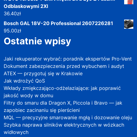
Odblaskowymi 2Xl
36.40
zł
Bosch GAL 18V-20 Professional 2607226281
95.00
zł
Ostatnie wpisy
Jaki rekuperator wybrać: poradnik ekspertów Pro-Vent
Dokument zabezpieczenia przed wybuchem i audyt
ATEX — przygotuj się w Krakowie
Jak wdrożyć QoS
Wkłady zmiękczająco-odżelaziające: jak poprawić
jakość wody w domu
Filtry do smaru dla Dragon X, Piccola i Bravo — jak
zapobiec zacinaniu się pierścieni
MQL — precyzyjne smarowanie mgłą i dozowanie oleju
Szybka naprawa silników elektrycznych w wózkach
widłowych