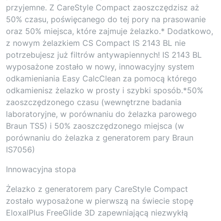
przyjemne. Z CareStyle Compact zaoszczędzisz aż
50% czasu, poświęcanego do tej pory na prasowanie
oraz 50% miejsca, które zajmuje żelazko.* Dodatkowo,
z nowym żelazkiem CS Compact IS 2143 BL nie
potrzebujesz już filtrów antywapiennych! IS 2143 BL
wyposażone zostało w nowy, innowacyjny system
odkamieniania Easy CalcClean za pomocą którego
odkamienisz żelazko w prosty i szybki sposób.*50%
zaoszczędzonego czasu (wewnętrzne badania
laboratoryjne, w porównaniu do żelazka parowego
Braun TS5) i 50% zaoszczędzonego miejsca (w
porównaniu do żelazka z generatorem pary Braun
IS7056)
Innowacyjna stopa
Żelazko z generatorem pary CareStyle Compact
zostało wyposażone w pierwszą na świecie stopę
EloxalPlus FreeGlide 3D zapewniającą niezwykłą