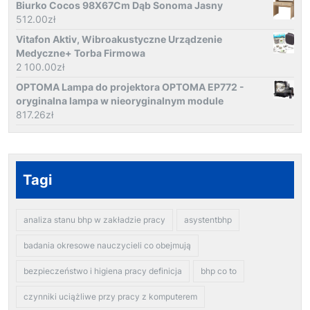
Biurko Cocos 98X67Cm Dąb Sonoma Jasny
512.00
zł
Vitafon Aktiv, Wibroakustyczne Urządzenie
Medyczne+ Torba Firmowa
2 100.00
zł
OPTOMA Lampa do projektora OPTOMA EP772 -
oryginalna lampa w nieoryginalnym module
817.26
zł
Tagi
analiza stanu bhp w zakładzie pracy
asystentbhp
badania okresowe nauczycieli co obejmują
bezpieczeństwo i higiena pracy definicja
bhp co to
czynniki uciążliwe przy pracy z komputerem