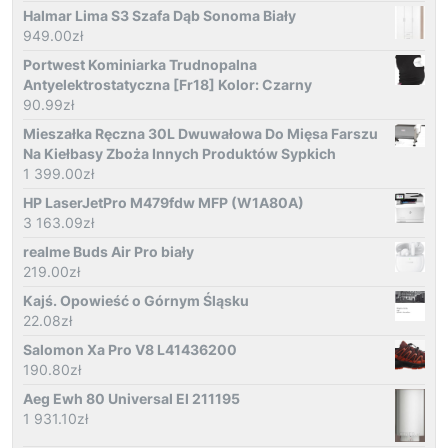
Halmar Lima S3 Szafa Dąb Sonoma Biały
949.00
zł
Portwest Kominiarka Trudnopalna
Antyelektrostatyczna [Fr18] Kolor: Czarny
90.99
zł
Mieszałka Ręczna 30L Dwuwałowa Do Mięsa Farszu
Na Kiełbasy Zboża Innych Produktów Sypkich
1 399.00
zł
HP LaserJetPro M479fdw MFP (W1A80A)
3 163.09
zł
realme Buds Air Pro biały
219.00
zł
Kajś. Opowieść o Górnym Śląsku
22.08
zł
Salomon Xa Pro V8 L41436200
190.80
zł
Aeg Ewh 80 Universal El 211195
1 931.10
zł