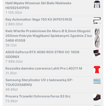
Halti Męska Wiseman Ski Biało Niebieska
H0592541P00
1 105.00
zł
Key Automation Vega 150 Kit (KPS151KS)
2 860.00
zł
Kwb Wiertło Przebiciowe Do Muru Ø 8,0mm Długość
200mm Pokryte Węglikami Spiekanymi Zgodnie Z Iso
5468 41008
29.12
zł
ASUS GeForce RTX 4080 ROG STRIX OC 16GB
GDDR6X
7 999.00
zł
Koszulka damska czerwona Lahti Pro L40211 M
21.20
zł
Samsung Sterylizator UV z ładowarką GP-
TOU020SABWQ
49.99
zł
Procera Trzewiki Ochronne Force S3 Src
73.99
zł