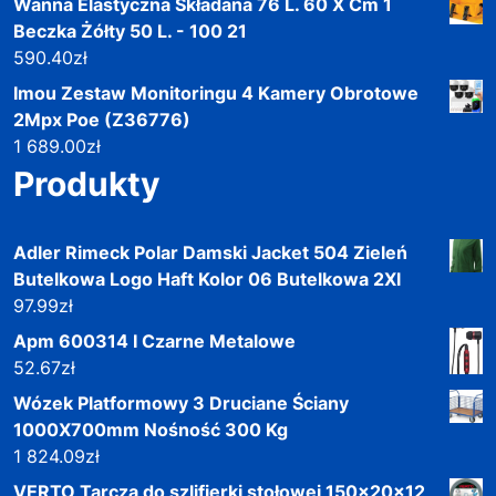
Wanna Elastyczna Składana 76 L. 60 X Cm 1
Beczka Żółty 50 L. - 100 21
590.40
zł
Imou Zestaw Monitoringu 4 Kamery Obrotowe
2Mpx Poe (Z36776)
1 689.00
zł
Produkty
Adler Rimeck Polar Damski Jacket 504 Zieleń
Butelkowa Logo Haft Kolor 06 Butelkowa 2Xl
97.99
zł
Apm 600314 I Czarne Metalowe
52.67
zł
Wózek Platformowy 3 Druciane Ściany
1000X700mm Nośność 300 Kg
1 824.09
zł
VERTO Tarcza do szlifierki stołowej 150x20x12