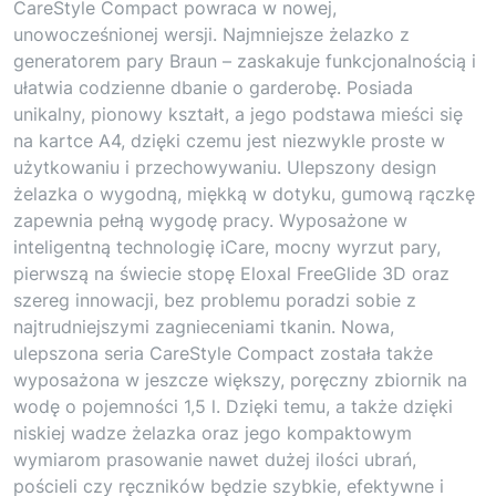
CareStyle Compact powraca w nowej,
unowocześnionej wersji. Najmniejsze żelazko z
generatorem pary Braun – zaskakuje funkcjonalnością i
ułatwia codzienne dbanie o garderobę. Posiada
unikalny, pionowy kształt, a jego podstawa mieści się
na kartce A4, dzięki czemu jest niezwykle proste w
użytkowaniu i przechowywaniu. Ulepszony design
żelazka o wygodną, miękką w dotyku, gumową rączkę
zapewnia pełną wygodę pracy. Wyposażone w
inteligentną technologię iCare, mocny wyrzut pary,
pierwszą na świecie stopę Eloxal FreeGlide 3D oraz
szereg innowacji, bez problemu poradzi sobie z
najtrudniejszymi zagnieceniami tkanin. Nowa,
ulepszona seria CareStyle Compact została także
wyposażona w jeszcze większy, poręczny zbiornik na
wodę o pojemności 1,5 l. Dzięki temu, a także dzięki
niskiej wadze żelazka oraz jego kompaktowym
wymiarom prasowanie nawet dużej ilości ubrań,
pościeli czy ręczników będzie szybkie, efektywne i