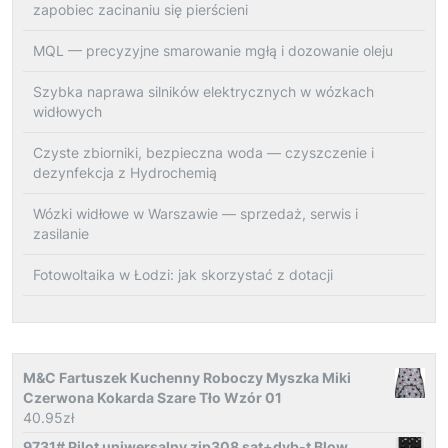
zapobiec zacinaniu się pierścieni
MQL — precyzyjne smarowanie mgłą i dozowanie oleju
Szybka naprawa silników elektrycznych w wózkach
widłowych
Czyste zbiorniki, bezpieczna woda — czyszczenie i
dezynfekcja z Hydrochemią
Wózki widłowe w Warszawie — sprzedaż, serwis i
zasilanie
Fotowoltaika w Łodzi: jak skorzystać z dotacji
M&C Fartuszek Kuchenny Roboczy Myszka Miki
Czerwona Kokarda Szare Tło Wzór 01
40.95
zł
9731# Pilot uniwersalny zip308 sat+dvb-t Blow