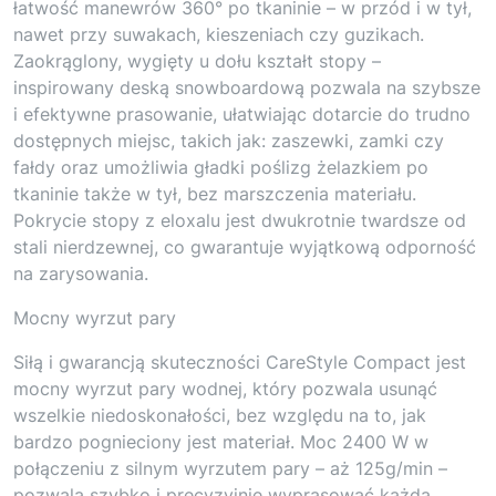
łatwość manewrów 360° po tkaninie – w przód i w tył,
nawet przy suwakach, kieszeniach czy guzikach.
Zaokrąglony, wygięty u dołu kształt stopy –
inspirowany deską snowboardową pozwala na szybsze
i efektywne prasowanie, ułatwiając dotarcie do trudno
dostępnych miejsc, takich jak: zaszewki, zamki czy
fałdy oraz umożliwia gładki poślizg żelazkiem po
tkaninie także w tył, bez marszczenia materiału.
Pokrycie stopy z eloxalu jest dwukrotnie twardsze od
stali nierdzewnej, co gwarantuje wyjątkową odporność
na zarysowania.
Mocny wyrzut pary
Siłą i gwarancją skuteczności CareStyle Compact jest
mocny wyrzut pary wodnej, który pozwala usunąć
wszelkie niedoskonałości, bez względu na to, jak
bardzo pognieciony jest materiał. Moc 2400 W w
połączeniu z silnym wyrzutem pary – aż 125g/min –
pozwala szybko i precyzyjnie wyprasować każdą