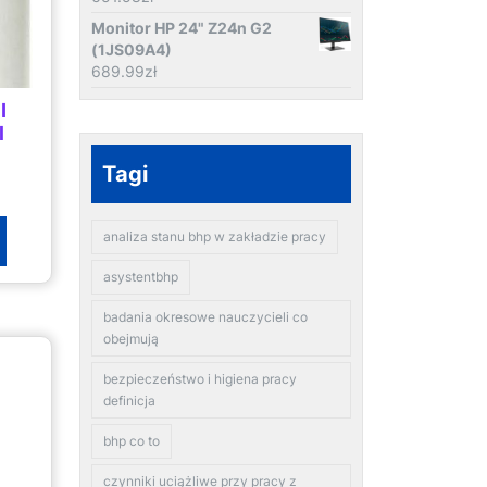
Monitor HP 24" Z24n G2
(1JS09A4)
689.99
zł
I
l
Tagi
analiza stanu bhp w zakładzie pracy
asystentbhp
badania okresowe nauczycieli co
obejmują
bezpieczeństwo i higiena pracy
definicja
bhp co to
czynniki uciążliwe przy pracy z