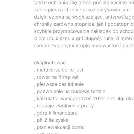
także ochronią Cię przed poślizgnięciem p
zabezpieczą stopnie przez zarysowaniami. 
dzięki czemu są wygłuszające, antypoślizgo
chroniły zarówno stopnice, jak i podstopni
szybkie przymocowanie nakładek do schodó
4 cm (dł. x szer. x gr.)Długość runa: 3 m
samoprzylepnymi kropkamiZawartość paczk
eksploatować
, metaverse co to jest
, rower na firmę vat
, pierwsze zasiedlenie
, pozwolenie na budowę termin
, kalkulator wynagrodzeń 2022 bez ulgi dla 
, rodzaje zwolnień z pracy
, góra kilimandżaro
, pit 2 ile zyska
, plan ewakuacji domu