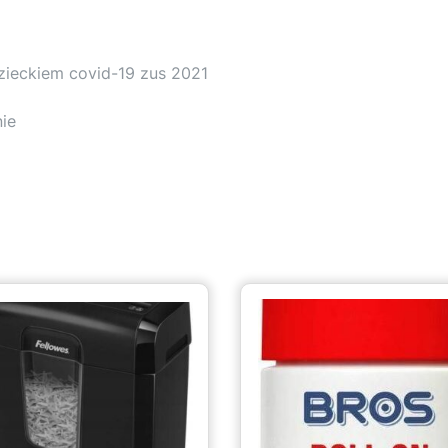
zieckiem covid-19 zus 2021
nie