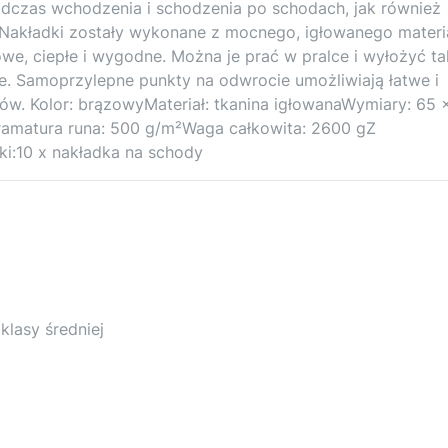
odczas wchodzenia i schodzenia po schodach, jak również
Nakładki zostały wykonane z mocnego, igłowanego materia
we, ciepłe i wygodne. Można je prać w pralce i wyłożyć ta
ce. Samoprzylepne punkty na odwrocie umożliwiają łatwe i
w. Kolor: brązowyMateriał: tkanina igłowanaWymiary: 65 
mGramatura runa: 500 g/m²Waga całkowita: 2600 gZ
i:10 x nakładka na schody
klasy średniej