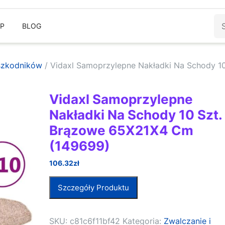
Sz
EP
BLOG
 szkodników
/ Vidaxl Samoprzylepne Nakładki Na Schody 10
Vidaxl Samoprzylepne
Nakładki Na Schody 10 Szt.
Brązowe 65X21X4 Cm
(149699)
106.32
zł
Szczegóły Produktu
SKU:
c81c6f11bf42
Kategoria:
Zwalczanie i