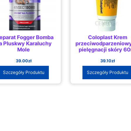
eparat Fogger Bomba
Coloplast Krem
a Pluskwy Karaluchy
przeciwodparzeniowy
Mole
pielęgnacji skóry 6
39.00
zł
39.10
zł
Szczegóły Produktu
Szczegóły Produktu