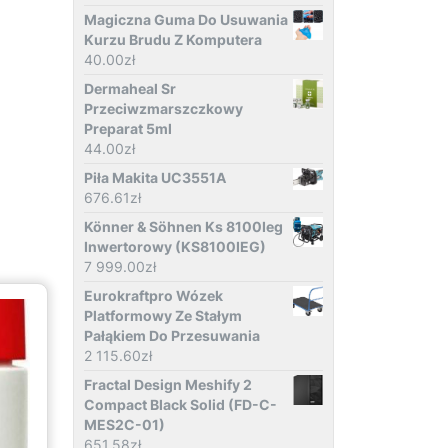
Magiczna Guma Do Usuwania
Kurzu Brudu Z Komputera
40.00
zł
Dermaheal Sr
Przeciwzmarszczkowy
Preparat 5ml
44.00
zł
Piła Makita UC3551A
676.61
zł
Könner & Söhnen Ks 8100Ieg
Inwertorowy (KS8100IEG)
7 999.00
zł
Eurokraftpro Wózek
Platformowy Ze Stałym
Pałąkiem Do Przesuwania
2 115.60
zł
Fractal Design Meshify 2
Compact Black Solid (FD-C-
MES2C-01)
651.58
zł