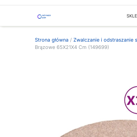
Skip
to
SKL
content
Strona główna
/
Zwalczanie i odstraszanie
Brązowe 65X21X4 Cm (149699)