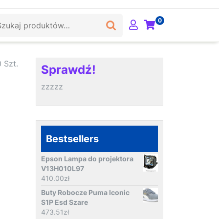
ukaj:
0
 Szt.
Sprawdź!
zzzzz
Bestsellers
Epson Lampa do projektora
V13H010L97
410.00
zł
Buty Robocze Puma Iconic
S1P Esd Szare
473.51
zł