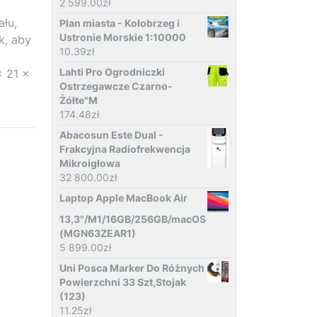
2 599.00
zł
łu,
Plan miasta - Kołobrzeg i
Ustronie Morskie 1:10000
k, aby
10.39
zł
Lahti Pro Ogrodniczki
x 21 x
Ostrzegawcze Czarno-
Żółte"M
174.48
zł
Abacosun Este Dual -
Frakcyjna Radiofrekwencja
Mikroigłowa
32 800.00
zł
Laptop Apple MacBook Air
13,3"/M1/16GB/256GB/macOS
(MGN63ZEAR1)
5 899.00
zł
Uni Posca Marker Do Różnych
Powierzchni 33 Szt,Stojak
(123)
11.25
zł