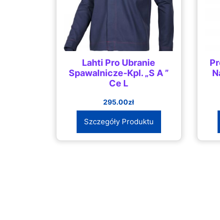
Lahti Pro Ubranie
Pr
Spawalnicze-Kpl. „S A ”
N
Ce L
295.00
zł
Szczegóły Produktu