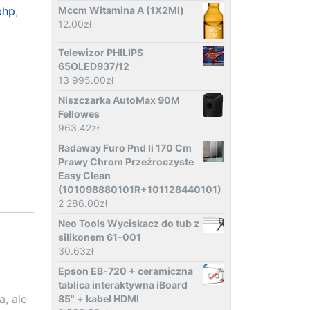
bhp
,
Mccm Witamina A (1X2Ml)
12.00
zł
Telewizor PHILIPS
65OLED937/12
13 995.00
zł
Niszczarka AutoMax 90M
Fellowes
963.42
zł
Radaway Furo Pnd Ii 170 Cm
Prawy Chrom Przeźroczyste
Easy Clean
(101098880101R+101128440101)
2 286.00
zł
Neo Tools Wyciskacz do tub z
silikonem 61-001
30.63
zł
Epson EB-720 + ceramiczna
tablica interaktywna iBoard
, ale
85" + kabel HDMI