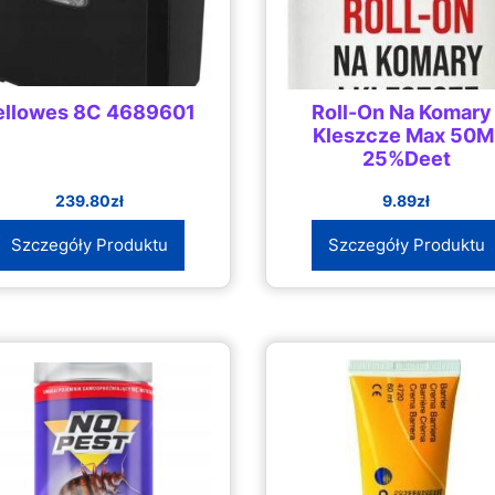
ellowes 8C 4689601
Roll-On Na Komary 
Kleszcze Max 50M
25%Deet
239.80
zł
9.89
zł
Szczegóły Produktu
Szczegóły Produktu