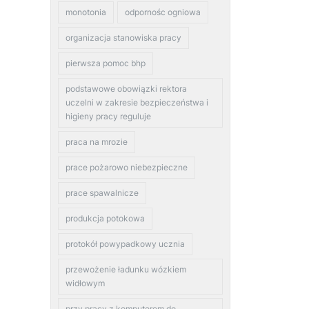
monotonia
odpornośc ogniowa
organizacja stanowiska pracy
pierwsza pomoc bhp
podstawowe obowiązki rektora
uczelni w zakresie bezpieczeństwa i
higieny pracy reguluje
praca na mrozie
prace pożarowo niebezpieczne
prace spawalnicze
produkcja potokowa
protokół powypadkowy ucznia
przewożenie ładunku wózkiem
widłowym
przy pracy z komputerem do