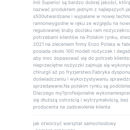
linii Superior są bardzo dobrej jakości, kt
nazwać produktem jednym z najlepszych jak
s500utwardzane i wypalane w nowej techno
ramionwygodne w ręku ze względu na nowo
regulowanej śruby docisku ram nożyczekroz
potrzebami klientów na Polskim rynku, stw
2021 na zleceniem firmy Enzo Polska w fabry
posiada około 100 modeli nożyczek i degażó
aby moc dopasować się do potrzeb klienta:c
nieprzeciętne nożyczki zajmuje się wykon
chirurgii aż po fryzjerstwo.Fabryka dyspo
doświadczeniu i wykorzystywaniu sprawdzon
sprzedawane.Na polskim rynku są podobnie
Dlaczego my?profesjonalne wykonaniesprawd
się dłuższą ostrością i wytrzymałością, b
producenta na zadowolenie klienta
jak otworzyć warsztat samochodowy