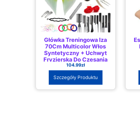
Główka Treningowa Iza
Es
70Cm Multicolor Włos
Syntetyczny + Uchwyt
Fryzjerska Do Czesania
104.99
zł
Głowa Ćwiczeń
Szczegóły Produktu