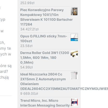
252.99
zł
l
Piec Konwekcyjno Parowy
Kompaktowy 10X1/1Gn
typ
Silversteam K 10110D Bartscher
117264
34 427.21
zł
 w
Opus O.FILLING sticky 7mm-
100szt
ch,
23.58
zł
śmy te
Derma Roller Gold 3W1 (1200
nych w
1,5Mm, 600 1Mm, 180
0,5Mm)
óre są
54.99
zł
pard?
Ideal Niszczarka 2604 Cc
chują
2X15mm Z Automatycznym
Oliwieniem
(IDEAL2604CC2X15MMZAUTOMATYCZNYMOLIWIE
9 669.00
zł
Trend Micro, Inc. Micro
InterScan Messaging Security