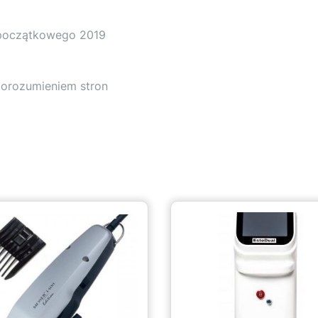
u początkowego 2019
porozumieniem stron