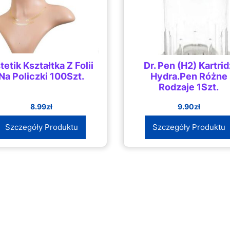
tetik Kształtka Z Folii
Dr. Pen (H2) Kartrid
Na Policzki 100Szt.
Hydra.Pen Różne
Rodzaje 1Szt.
8.99
zł
9.90
zł
Szczegóły Produktu
Szczegóły Produktu