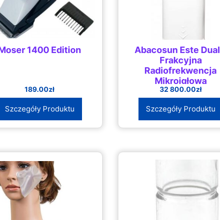
Moser 1400 Edition
Abacosun Este Dual
Frakcyjna
Radiofrekwencja
Mikroigłowa
189.00
zł
32 800.00
zł
Szczegóły Produktu
Szczegóły Produktu