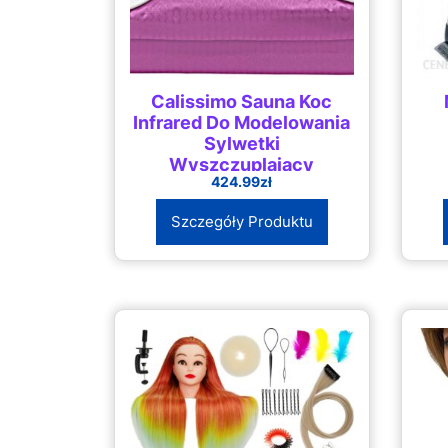
Calissimo Sauna Koc
Infrared Do Modelowania
Sylwetki
Wyszczuplający
424.99
zł
Prek90Ko60
Szczegóły Produktu