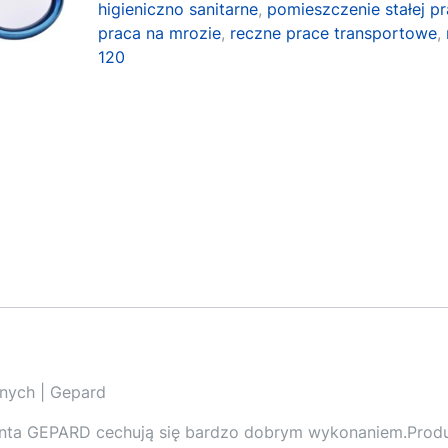
higieniczno sanitarne
,
pomieszczenie stałej p
praca na mrozie
,
reczne prace transportowe
,
120
znych | Gepard
nta GEPARD cechują się bardzo dobrym wykonaniem.Produ