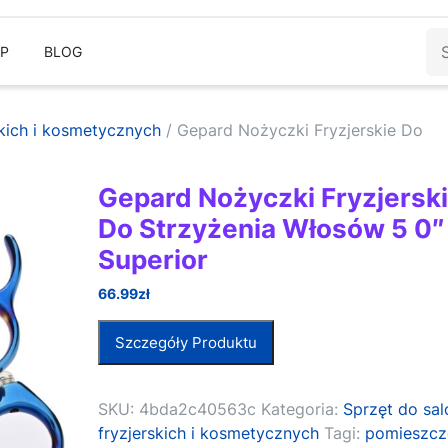
Sz
EP
BLOG
skich i kosmetycznych
/ Gepard Nożyczki Fryzjerskie Do
Gepard Nożyczki Fryzjersk
Do Strzyżenia Włosów 5 0″
Superior
66.99
zł
Szczegóły Produktu
SKU:
4bda2c40563c
Kategoria:
Sprzęt do sa
fryzjerskich i kosmetycznych
Tagi:
pomieszcz