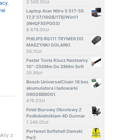
3 569.00
zł
racy
,
rei
Laptop Acer Nitro 5 517-55
17,3"/i7/16GB/1TB/Win11
(NHQFXEP003)
8 879.00
zł
PHILIPS RQ111 TRYMER DO
MASZYNKI GOLARKI
58.10
zł
Faster Tools Klucz Nastawny
10"-250Mm Do 28Mm Soft
35.99
zł
Bosch UniversalChain 18 bez
akumulatora i ładowarki
06008B8001
476.03
zł
Fotel Biurowy Obrotowy Z
Podłokietnikiem 4D Gunnar
1 249.00
zł
Portwest Softshell Damski
kty z
Pw3