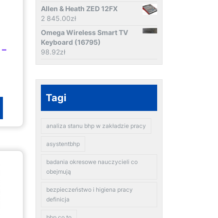
Allen & Heath ZED 12FX
2 845.00
zł
Omega Wireless Smart TV
Keyboard (16795)
 –
98.92
zł
Tagi
analiza stanu bhp w zakładzie pracy
asystentbhp
badania okresowe nauczycieli co
obejmują
bezpieczeństwo i higiena pracy
definicja
bhp co to