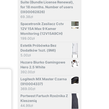
Suite (Bundle License Renewal),
for 18 months. Number of users
(IX00062826)
69.38
zł
Spacetronik Zasilacz Cctv
12V 15A Max 9 Kamer
Monitoring (12V15A9CH)
199.00
zł
Estetik Próbówka Bez
Dodatków 1szt. (9Ml)
5.00
zł
Huzaro Biurko Gamingowe
Hero 2.5 White
392.00
zł
Logitech MX Master Czarna
(910004337)
369.00
zł
Portwest Fartuch Rzeźnika Z
Kieszenią
44.99
zł