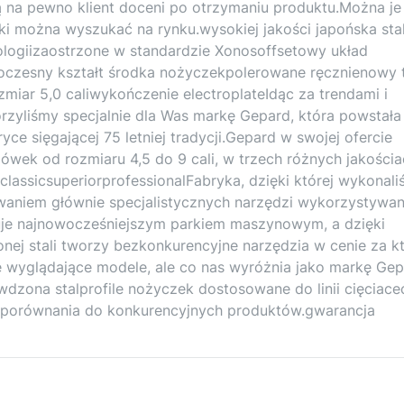
órą na pewno klient doceni po otrzymaniu produktu.Można je
i można wyszukać na rynku.wysokiej jakości japońska sta
logiizaostrzone w standardzie Xonosoffsetowy układ
czesny kształt środka nożyczekpolerowane ręcznienowy 
miar 5,0 caliwykończenie electroplateIdąc za trendami i
orzyliśmy specjalnie dla Was markę Gepard, która powstała
ce sięgającej 75 letniej tradycji.Gepard w swojej ofercie
wek od rozmiaru 4,5 do 9 cali, w trzech różnych jakościa
lassicsuperiorprofessionalFabryka, dzięki której wykonali
ywaniem głównie specjalistycznych narzędzi wykorzystywa
nuje najnowocześniejszym parkiem maszynowym, a dzięki
ej stali tworzy bezkonkurencyjne narzędzia w cenie za kt
 wyglądające modele, ale co nas wyróżnia jako markę Ge
zona stalprofile nożyczek dostosowane do linii cięciace
ez porównania do konkurencyjnych produktów.gwarancja