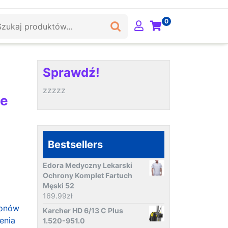
ukaj:
0
Sprawdź!
zzzzz
ie
Bestsellers
Edora Medyczny Lekarski
Ochrony Komplet Fartuch
Męski 52
169.99
zł
lonów
Karcher HD 6/13 C Plus
enia
1.520-951.0