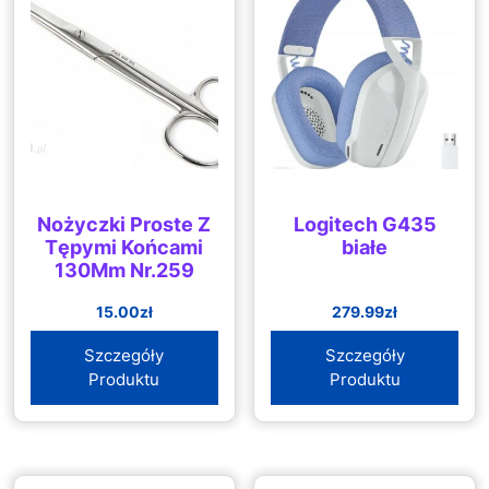
Nożyczki Proste Z
Logitech G435
Tępymi Końcami
białe
130Mm Nr.259
15.00
zł
279.99
zł
Szczegóły
Szczegóły
Produktu
Produktu