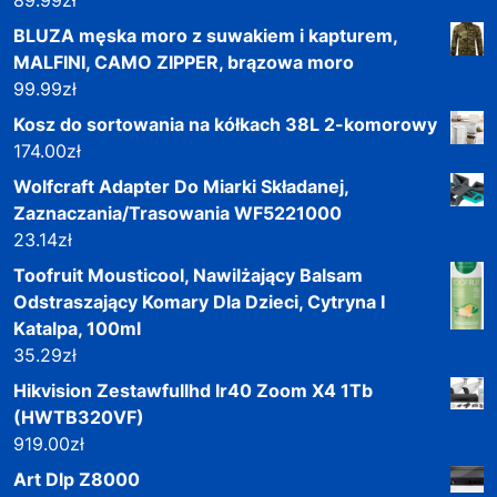
89.99
zł
BLUZA męska moro z suwakiem i kapturem,
MALFINI, CAMO ZIPPER, brązowa moro
99.99
zł
Kosz do sortowania na kółkach 38L 2-komorowy
174.00
zł
Wolfcraft Adapter Do Miarki Składanej,
Zaznaczania/Trasowania WF5221000
23.14
zł
Toofruit Mousticool, Nawilżający Balsam
Odstraszający Komary Dla Dzieci, Cytryna I
Katalpa, 100ml
35.29
zł
Hikvision Zestawfullhd Ir40 Zoom X4 1Tb
(HWTB320VF)
919.00
zł
Art Dlp Z8000