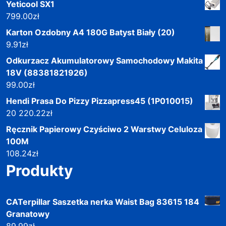
Yeticool SX1
799.00
zł
Karton Ozdobny A4 180G Batyst Biały (20)
9.91
zł
Odkurzacz Akumulatorowy Samochodowy Makita
18V (88381821926)
99.00
zł
Hendi Prasa Do Pizzy Pizzapress45 (1P010015)
20 220.22
zł
Ręcznik Papierowy Czyściwo 2 Warstwy Celuloza
100M
108.24
zł
Produkty
CATerpillar Saszetka nerka Waist Bag 83615 184
Granatowy