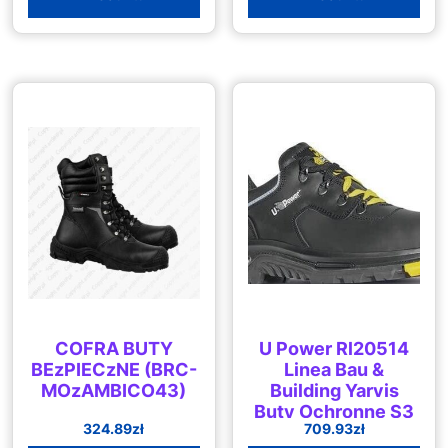
COFRA BUTY
U Power Rl20514
BEzPIECzNE (BRC-
Linea Bau &
MOzAMBICO43)
Building Yarvis
Buty Ochronne S3
324.89
zł
709.93
zł
Hro Src Ci Czarny