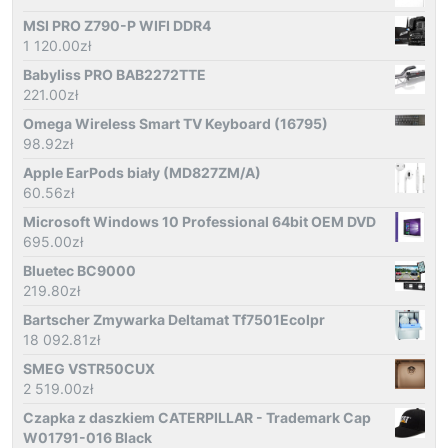
MSI PRO Z790-P WIFI DDR4
1 120.00
zł
Babyliss PRO BAB2272TTE
221.00
zł
Omega Wireless Smart TV Keyboard (16795)
98.92
zł
Apple EarPods biały (MD827ZM/A)
60.56
zł
Microsoft Windows 10 Professional 64bit OEM DVD
695.00
zł
Bluetec BC9000
219.80
zł
Bartscher Zmywarka Deltamat Tf7501Ecolpr
18 092.81
zł
SMEG VSTR50CUX
2 519.00
zł
Czapka z daszkiem CATERPILLAR - Trademark Cap
W01791-016 Black