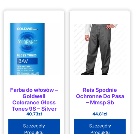
Farba do włosów –
Reis Spodnie
Goldwell
Ochronne Do Pasa
Colorance Gloss
– Mmsp Sb
Tones 9S – Silver
40.73
zł
44.81
zł
Lustre
Szczegóły
Szczegóły
Produktu
Produktu