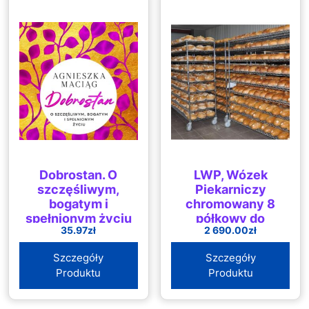
Dobrostan. O
LWP, Wózek
szczęśliwym,
Piekarniczy
bogatym i
chromowany 8
spełnionym życiu
półkowy do
35.97
zł
2 690.00
zł
studzenia, duży
WP-183
Szczegóły
Szczegóły
Produktu
Produktu