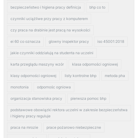
bezpieczeństwo i higiena pracy definicja
bhp co to
czynniki uciążliwe przy pracy z komputerem
czy praca na drabinie jest pracą na wysokości
ei 60 co oznacza
glowny inspektor pracy
iso 45001:2018
jakie czynniki oddziałują na studenta na uczelni
karta przeglądu maszyny wzór
klasa odporności ogniowej
klasy odporności ogniowej
listy kontrolne bhp
metoda pha
monotonia
odpornośc ogniowa
organizacja stanowiska pracy
pierwsza pomoc bhp
podstawowe obowiązki rektora uczelni w zakresie bezpieczeństwa
i higieny pracy reguluje
praca na mrozie
prace pożarowo niebezpieczne