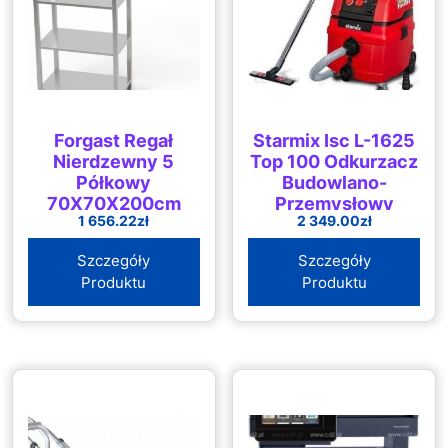
Forgast Regał
Starmix Isc L-1625
Nierdzewny 5
Top 100 Odkurzacz
Półkowy
Budowlano-
70X70X200cm
Przemysłowy
1 656.22
zł
2 349.00
zł
(FG032207007002000)
1600W Sx103204
Szczegóły
Szczegóły
Produktu
Produktu