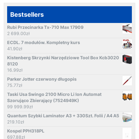
Bestsellers
Rubi Przecinarka Tx-710 Max 17909
2 699.00
zł
ECDL. 7 modułów. Kompletny kurs
41.90
zł
Kistenberg Skrzynki Narzędziowe Tool Box Kcb3020
8120
16.99
zł
Parker Jotter czerwony długopis
75.77
zł
Taski Usa Swingo 2100 Μicro Li Ion Automat
Szorująco Zbierający (7524949K)
99 999.99
zł
Quantum Szybki Laminator A3 + 330Szt. Folii / A4 A5
219.10
zł
Kospel PPH318PL
697.88
zł