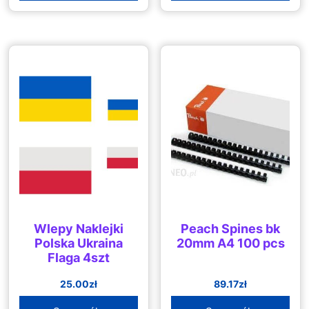
Wlepy Naklejki
Peach Spines bk
Polska Ukraina
20mm A4 100 pcs
Flaga 4szt
25.00
zł
89.17
zł