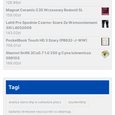
129.99
zł
Magnat Ceramic C35 Wrzosowy Rodonit 5L
159.00
zł
Lahti Pro Spodnie Czarno-Szare Ze Wzmocnieniami
3Xl L4052006
143.02
zł
PocketBook Touch HD 3 Szary (PB632-J-WW)
756.01
zł
Stannol Sn99.3Cu0.7 1.0 250 g Cyna lutownicza
599103
169.00
zł
Tagi
analiza stanu bhp w zakładzie pracy
asystentbhp
badania okresowe nauczycieli co obejmują