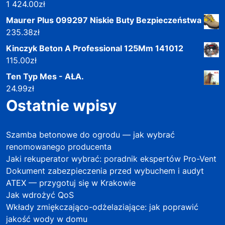
1 424.00
zł
Maurer Plus 099297 Niskie Buty Bezpieczeństwa
235.38
zł
Kinczyk Beton A Professional 125Mm 141012
115.00
zł
Ten Typ Mes - AŁA.
24.99
zł
Ostatnie wpisy
Szamba betonowe do ogrodu — jak wybrać
renomowanego producenta
Jaki rekuperator wybrać: poradnik ekspertów Pro-Vent
Dokument zabezpieczenia przed wybuchem i audyt
ATEX — przygotuj się w Krakowie
Jak wdrożyć QoS
Wkłady zmiękczająco-odżelaziające: jak poprawić
jakość wody w domu