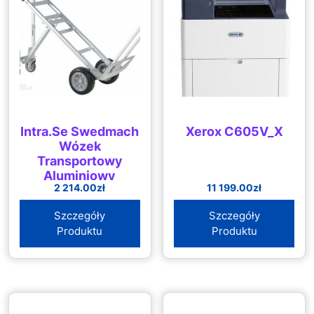
Intra.Se Swedmach
Xerox C605V_X
Wózek
Transportowy
Aluminiowy
2 214.00
zł
11 199.00
zł
Składany, 3-
Pozycyjny
Szczegóły
Szczegóły
Produktu
Produktu