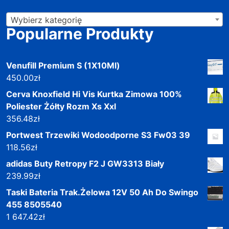
Wybierz kategorię
Popularne Produkty
Venufill Premium S (1X10Ml)
450.00
zł
Cerva Knoxfield Hi Vis Kurtka Zimowa 100%
Poliester Żółty Rozm Xs Xxl
356.48
zł
Portwest Trzewiki Wodoodporne S3 Fw03 39
118.56
zł
adidas Buty Retropy F2 J GW3313 Biały
239.99
zł
Taski Bateria Trak.Żelowa 12V 50 Ah Do Swingo
455 8505540
1 647.42
zł