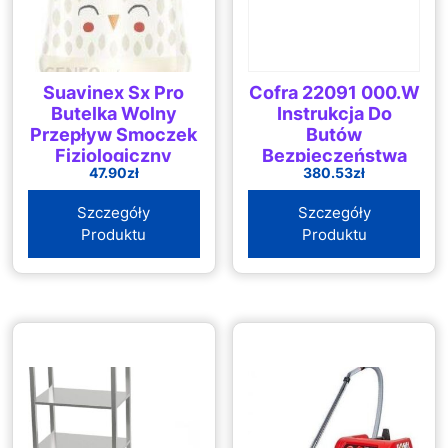
Suavinex Sx Pro
Cofra 22091 000.W
Butelka Wolny
Instrukcja Do
Przepływ Smoczek
Butów
Fizjologiczny
Bezpieczeństwa
47.90
zł
380.53
zł
Bonhomia 150ml
S3 Src
Sowa Beżowa
Szczegóły
Szczegóły
Produktu
Produktu