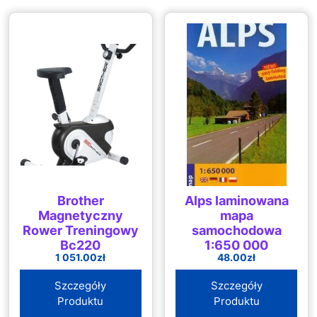
Brother
Alps laminowana
Magnetyczny
mapa
Rower Treningowy
samochodowa
Bc220
1:650 000
1 051.00
zł
48.00
zł
Szczegóły
Szczegóły
Produktu
Produktu