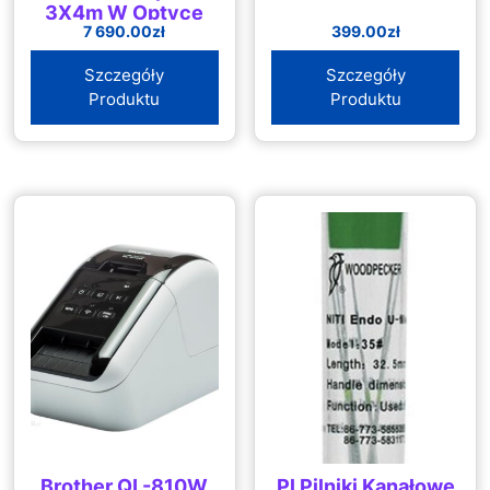
3X4m W Optyce
7 690.00
zł
399.00
zł
Dębu
Szczegóły
Szczegóły
Produktu
Produktu
Brother QL-810W
Pl Pilniki Kanałowe