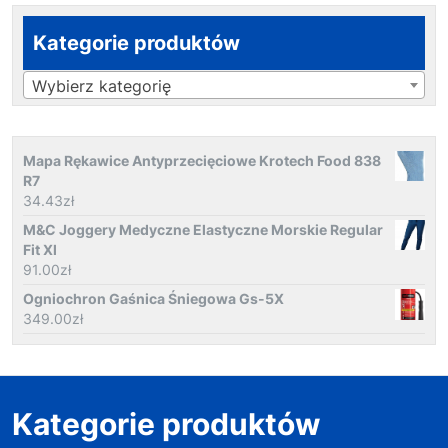
Kategorie produktów
Wybierz kategorię
Mapa Rękawice Antyprzecięciowe Krotech Food 838
R7
34.43
zł
M&C Joggery Medyczne Elastyczne Morskie Regular
Fit Xl
91.00
zł
Ogniochron Gaśnica Śniegowa Gs-5X
349.00
zł
Kategorie produktów