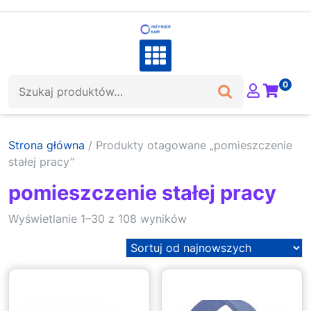
Skip
to
content
Szukaj:
0
Strona główna
/ Produkty otagowane „pomieszczenie
stałej pracy”
pomieszczenie stałej pracy
Sorted
Wyświetlanie 1–30 z 108 wyników
by
latest