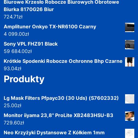
Biurowe Krzesło Robocze Biurowych Obrotowe
Biurka 8170G26 Biur
724.71
zł
Amplituner Onkyo TX-NR6100 Czarny
4 099.00
zł
Sony VPL FHZ91 Black
59 684.00
zł
Krótkie Spodenki Robocze Ochronne Bhp Czarne
93.04
zł
Produkty
Lg Mask Filters Pfpayc30 (30 Uds) (S7602332)
25.00
zł
Monitor iiyama 23,8" ProLite XB2483HSU-B3
729.60
zł
Neo Krzyżyki Dystansowe Z Kółkiem 1mm