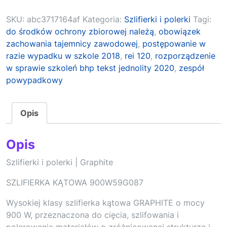
SKU:
abc3717164af
Kategoria:
Szlifierki i polerki
Tagi:
do środków ochrony zbiorowej należą
,
obowiązek
zachowania tajemnicy zawodowej
,
postępowanie w
razie wypadku w szkole 2018
,
rei 120
,
rozporządzenie
w sprawie szkoleń bhp tekst jednolity 2020
,
zespół
powypadkowy
Opis
Opis
Szlifierki i polerki | Graphite
SZLIFIERKA KĄTOWA 900W59G087
Wysokiej klasy szlifierka kątowa GRAPHITE o mocy
900 W, przeznaczona do cięcia, szlifowania i
polerowania materiałów o zróżnicowanej strukturze i