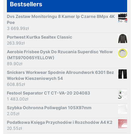
Bestsellers
Dvs Zestaw Monitoringu 8 Kamer Ip Czarne 8Mpx 4K
Poe
3 669.99
zł
Portwest Kurtka Sealtex Classic
263.99
zł
Aerobie Frisbee Dysk Do Rzucania Superdisc Yellow
(MTS970065YELLOW)
89.90
zł
Snickers Workwear Spodnie Allroundwork 6301 Bez
Worków Kieszeniowych 54
608.85
zł
Festool Separator CT CT-VA-20 204083
1 483.00
zł
Szybka Ochronna Poliwęglan 105X97mm
2.05
zł
Podatkowa Księga Przychodów i Rozchodów A4 K2
20.55
zł