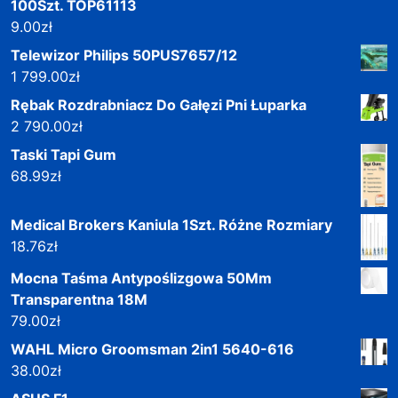
100Szt. TOP61113
9.00
zł
Telewizor Philips 50PUS7657/12
1 799.00
zł
Rębak Rozdrabniacz Do Gałęzi Pni Łuparka
2 790.00
zł
Taski Tapi Gum
68.99
zł
Medical Brokers Kaniula 1Szt. Różne Rozmiary
18.76
zł
Mocna Taśma Antypoślizgowa 50Mm
Transparentna 18M
79.00
zł
WAHL Micro Groomsman 2in1 5640-616
38.00
zł