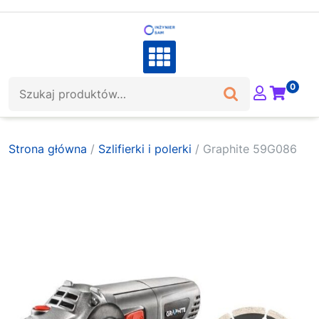
Skip
to
content
Szukaj:
0
Strona główna
/
Szlifierki i polerki
/ Graphite 59G086