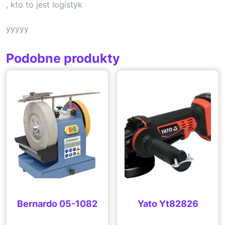
, kto to jest logistyk
yyyyy
Podobne produkty
Bernardo 05-1082
Yato Yt82826