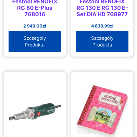
Festool RENOFIX
Festool RENOFIX
RG 80 E-Plus
RG 130 E RG 130 E-
768016
Set DIA HD 768977
2 949.00
zł
4 638.99
zł
Szczegóły
Szczegóły
Produktu
Produktu