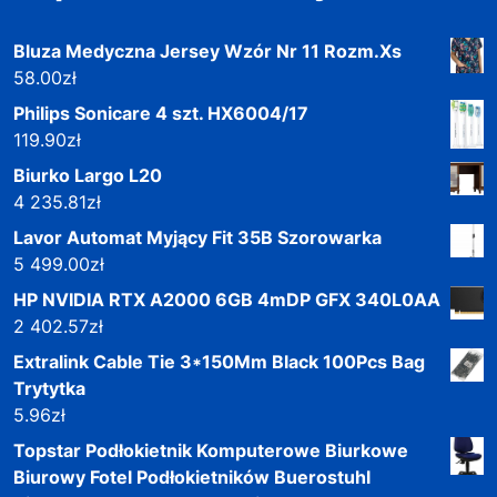
Bluza Medyczna Jersey Wzór Nr 11 Rozm.Xs
58.00
zł
Philips Sonicare 4 szt. HX6004/17
119.90
zł
Biurko Largo L20
4 235.81
zł
Lavor Automat Myjący Fit 35B Szorowarka
5 499.00
zł
HP NVIDIA RTX A2000 6GB 4mDP GFX 340L0AA
2 402.57
zł
Extralink Cable Tie 3*150Mm Black 100Pcs Bag
Trytytka
5.96
zł
Topstar Podłokietnik Komputerowe Biurkowe
Biurowy Fotel Podłokietników Buerostuhl