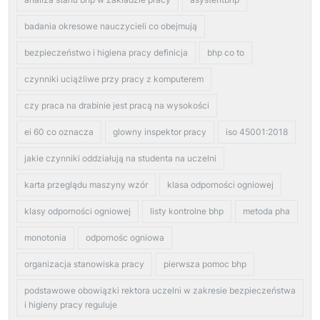
badania okresowe nauczycieli co obejmują
bezpieczeństwo i higiena pracy definicja
bhp co to
czynniki uciążliwe przy pracy z komputerem
czy praca na drabinie jest pracą na wysokości
ei 60 co oznacza
glowny inspektor pracy
iso 45001:2018
jakie czynniki oddziałują na studenta na uczelni
karta przeglądu maszyny wzór
klasa odporności ogniowej
klasy odporności ogniowej
listy kontrolne bhp
metoda pha
monotonia
odpornośc ogniowa
organizacja stanowiska pracy
pierwsza pomoc bhp
podstawowe obowiązki rektora uczelni w zakresie bezpieczeństwa
i higieny pracy reguluje