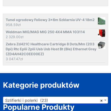
Tunel ogrodowy Foliowy 3x6m Szklarnia UV-4 18m2
958.59
zł
Weldman MIG/MAG MIG 250 4X4 MMA 103114
2 329.00
zł
Zebra Zd421C Healthcare Cartridge 8 Dots/Mm (203
Dpi) Rtc Eplii Zplii Usb Usb Host Bt (Ble) Ethernet Grey
(ZD4AH42C0EE00EZ)
3 047.47
zł
Kategorie produktów
Szlifierki i polerki (23)
×
Popularne Produkty