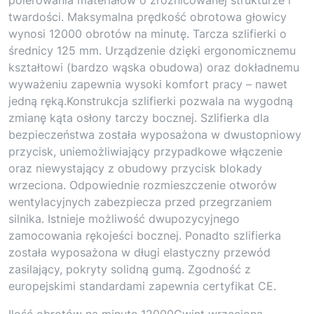
twardości. Maksymalna prędkość obrotowa głowicy
wynosi 12000 obrotów na minutę. Tarcza szlifierki o
średnicy 125 mm. Urządzenie dzięki ergonomicznemu
kształtowi (bardzo wąska obudowa) oraz dokładnemu
wyważeniu zapewnia wysoki komfort pracy – nawet
jedną ręką.Konstrukcja szlifierki pozwala na wygodną
zmianę kąta osłony tarczy bocznej. Szlifierka dla
bezpieczeństwa została wyposażona w dwustopniowy
przycisk, uniemożliwiający przypadkowe włączenie
oraz niewystający z obudowy przycisk blokady
wrzeciona. Odpowiednie rozmieszczenie otworów
wentylacyjnych zabezpiecza przed przegrzaniem
silnika. Istnieje możliwość dwupozycyjnego
zamocowania rękojeści bocznej. Ponadto szlifierka
została wyposażona w długi elastyczny przewód
zasilający, pokryty solidną gumą. Zgodność z
europejskimi standardami zapewnia certyfikat CE.
Ilość obrotów na minutę 12000Gwint wrzeciona