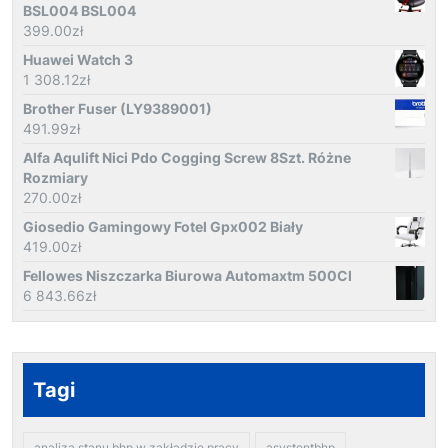
BSL004 BSL004
399.00
zł
Huawei Watch 3
1 308.12
zł
Brother Fuser (LY9389001)
491.99
zł
Alfa Aqulift Nici Pdo Cogging Screw 8Szt. Różne
Rozmiary
270.00
zł
Giosedio Gamingowy Fotel Gpx002 Biały
419.00
zł
Fellowes Niszczarka Biurowa Automaxtm 500Cl
6 843.66
zł
Tagi
analiza stanu bhp w zakładzie pracy
asystentbhp