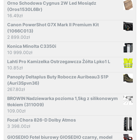
Orno Schodowa Cygnus 2W Led Mosiądz
(Oros1530L6Br)
16.49
zł
Canon PowerShot G7X Mark II Premium Kit
(1066C013)
2 899.00
zł
Konica Minolta C3350i
10 999.00
zł
Lahti Pro Kamizelka Ostrzegawcza Żółta Lpko1 L
10.85
zł
Panoply Deltaplus Buty Robocze Auribeau3 S1P
(Auri3Spvn36)
267.80
zł
BROWIN Nadziewarka pozioma 1,5kg z silikonowym
tłokiem (311009)
109.00
zł
Focal Chora 826-D Dolby Atmos
3 398.00
zł
GIOSEDIO Fotel biurowy GIOSEDIO czarny, model