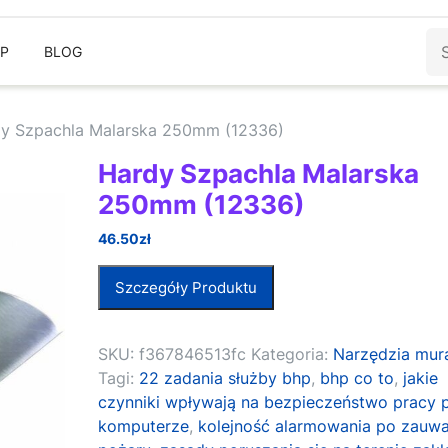
Sz
EP
BLOG
y Szpachla Malarska 250mm (12336)
Hardy Szpachla Malarska
250mm (12336)
46.50
zł
Szczegóły Produktu
SKU:
f367846513fc
Kategoria:
Narzędzia mur
Tagi:
22 zadania służby bhp
,
bhp co to
,
jakie
czynniki wpływają na bezpieczeństwo pracy 
komputerze
,
kolejność alarmowania po zauw