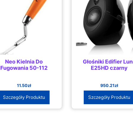
Neo Kielnia Do
Głośniki Edifier Lu
Fugowania 50-112
E25HD czarny
11.50
zł
950.21
zł
Szczegóły Produktu
Szczegóły Produktu