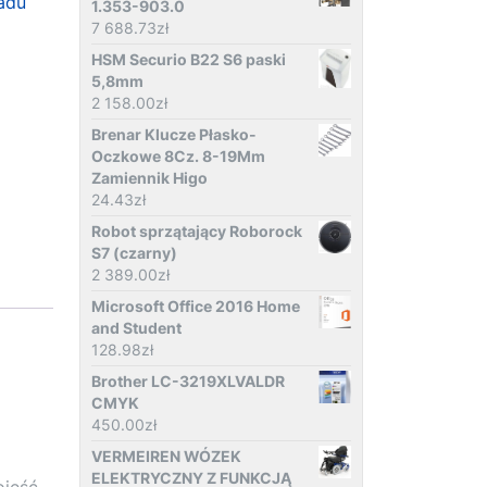
ładu
1.353-903.0
7 688.73
zł
HSM Securio B22 S6 paski
5,8mm
2 158.00
zł
Brenar Klucze Płasko-
Oczkowe 8Cz. 8-19Mm
Zamiennik Higo
24.43
zł
Robot sprzątający Roborock
S7 (czarny)
2 389.00
zł
Microsoft Office 2016 Home
and Student
128.98
zł
Brother LC-3219XLVALDR
CMYK
450.00
zł
VERMEIREN WÓZEK
ELEKTRYCZNY Z FUNKCJĄ
ojeść