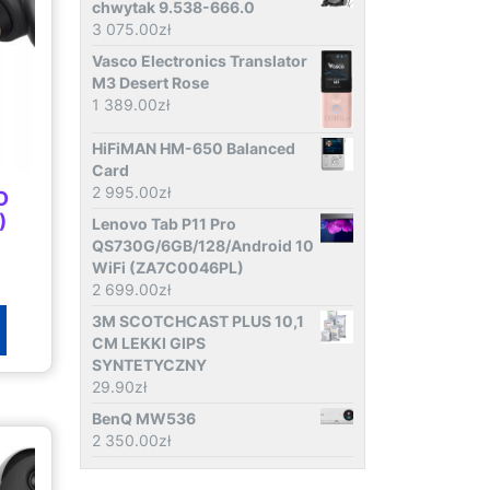
chwytak 9.538-666.0
3 075.00
zł
Vasco Electronics Translator
M3 Desert Rose
1 389.00
zł
HiFiMAN HM-650 Balanced
Card
2 995.00
zł
O
)
Lenovo Tab P11 Pro
QS730G/6GB/128/Android 10
WiFi (ZA7C0046PL)
2 699.00
zł
3M SCOTCHCAST PLUS 10,1
CM LEKKI GIPS
SYNTETYCZNY
29.90
zł
BenQ MW536
2 350.00
zł