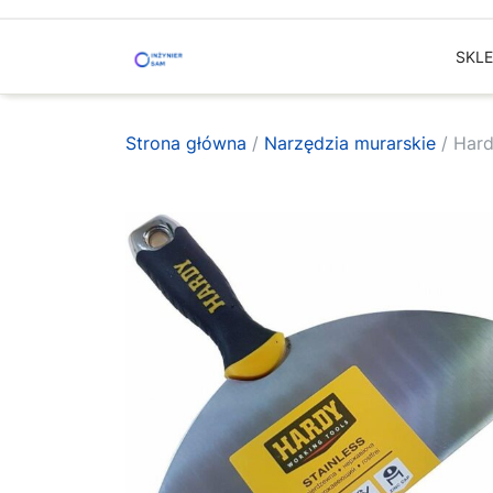
Skip
to
SKL
content
Strona główna
/
Narzędzia murarskie
/ Hard