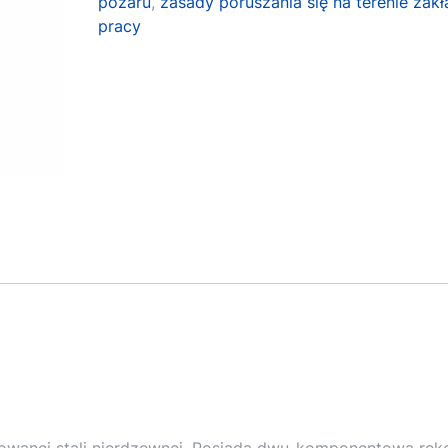
pożaru
,
zasady poruszania się na terenie zak
pracy
rowanej stali nierdzewnej. Posiada dwu-komponentową ręk