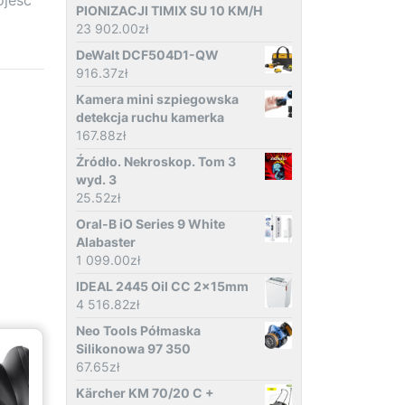
PIONIZACJI TIMIX SU 10 KM/H
23 902.00
zł
DeWalt DCF504D1-QW
916.37
zł
Kamera mini szpiegowska
detekcja ruchu kamerka
167.88
zł
Źródło. Nekroskop. Tom 3
wyd. 3
25.52
zł
Oral-B iO Series 9 White
Alabaster
1 099.00
zł
IDEAL 2445 Oil CC 2x15mm
4 516.82
zł
Neo Tools Półmaska
Silikonowa 97 350
67.65
zł
Kärcher KM 70/20 C +