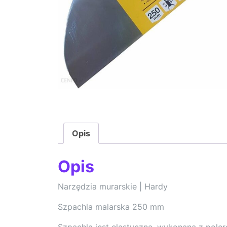
Opis
Opis
Narzędzia murarskie | Hardy
Szpachla malarska 250 mm
Szpachla jest elastyczna, wykonana z pole