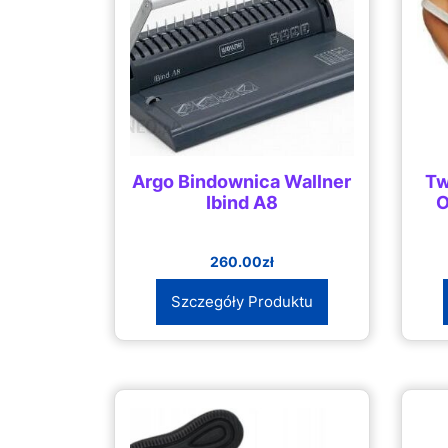
Argo Bindownica Wallner
Tw
Ibind A8
O
260.00
zł
Szczegóły Produktu