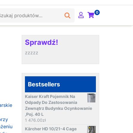
ukaj:
0
Sprawdź!
zzzzz
Bestsellers
Kaiser Kraft Pojemnik Na
Odpady Do Zastosowania
arskie
Zewnątrz Budynku Ocynkowanie
,Poj. 40 L
przy
1 476.00
zł
ażeniu
Kärcher HD 10/21-4 Cage