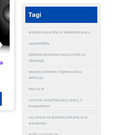
Tagi
analiza stanu bhp w zakładzie pracy
asystentbhp
badania okresowe nauczycieli co
obejmują
na
bezpieczeństwo i higiena pracy
definicja
bhp co to
czynniki uciążliwe przy pracy z
komputerem
czy praca na drabinie jest pracą na
wysokości
ei 60 co oznacza