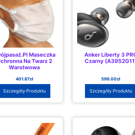
ójpasaż.Pl Maseczka
Anker Liberty 3 PR
chronna Na Twarz 2
Czarny (A3952G11
Warstwowa
401.87
zł
599.00
zł
Szczegóły Produktu
Szczegóły Produktu