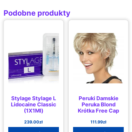
Podobne produkty
Stylage Stylage L
Peruki Damskie
Lidocaine Classic
Peruka Blond
(1X1Ml)
Krótka Free Cap
239.00
zł
111.99
zł