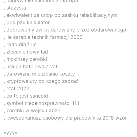
, nagrywanie kamerka z laptopa
, stażysta
, ekwiwalent za urlop po zasiłku rehabilitacyjnym
, ppk pzu kalkulator
, dobrowolny zwrot darowizny przez obdarowanego
, ile zarabia technik farmacji 2022
, rodo dla firm
, zlecenie nowy ład
, mckinsey zarobki
, usługa hotelowa a vat
, darowizna mieszkania koszty
, kryptowaluty od czego zacząć
, etat 2022
, co to jest sanepid
, symbol niepełnosprawności 11 l
, zarobki w wojsku 2021
, kwestionariusz osobowy dla pracownika 2018 wzór
yyyyy