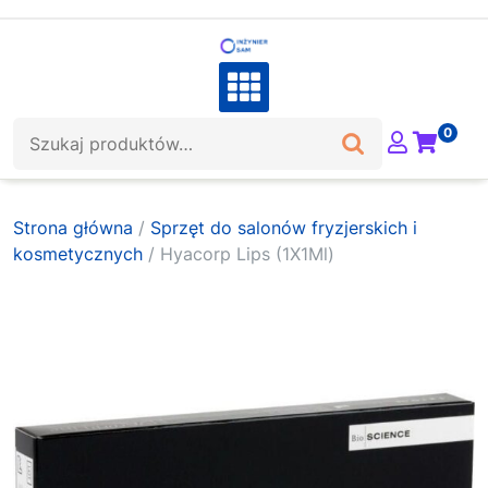
Skip
to
content
Szukaj:
0
Strona główna
/
Sprzęt do salonów fryzjerskich i
kosmetycznych
/ Hyacorp Lips (1X1Ml)