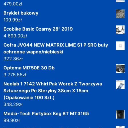
479.00
zł
Brykiet bukowy
109.99
zł
Ecobike Basic Czarny 28" 2019
4 699.00
zł
Cofra JV044 NEW MATRIX LIME S1 P SRC buty
ochronne wapno/niebieski
322.36
zł
Optoma Ml750E 30 Db
3 775.55
zł
Neolab 1 7142 Whirl Pak Worek Z Tworzywa
Sztucznego Pe Sterylny 38cm X 15cm
(Opakowanie 100 Szt.)
348.29
zł
Media-Tech Partybox Keg BT MT3165
99.90
zł