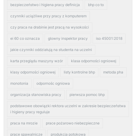
bezpieczeństwo i higiena pracy definicja
bhp co to
czynniki uciążliwe przy pracy z komputerem
czy praca na drabinie jest pracą na wysokości
ei 60 co oznacza
glowny inspektor pracy
iso 45001:2018
jakie czynniki oddziałują na studenta na uczelni
karta przeglądu maszyny wzór
klasa odporności ogniowej
klasy odporności ogniowej
listy kontrolne bhp
metoda pha
monotonia
odpornośc ogniowa
organizacja stanowiska pracy
pierwsza pomoc bhp
podstawowe obowiązki rektora uczelni w zakresie bezpieczeństwa
i higieny pracy reguluje
praca na mrozie
prace pożarowo niebezpieczne
prace spawalnicze
produkcja potokowa