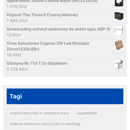
Apple Beats Studio3 Matte Black (MX3X2EEA)
1 978.00
zł
Klipsch The Three II Czarny Matowy
1 999.00
zł
Uniwersalny uchwyt antenowy do anten typu ASP-8
12.50
zł
Orno Schodowa Cygnus 2W Led Mosiądz
(Oros1530L6Br)
16.49
zł
Gilotyna Rc 710 T Ze Stojakiem
5 028.86
zł
Tagi
analiza stanu bhp w zakładzie pracy
asystentbhp
badania okresowe nauczycieli co obejmują