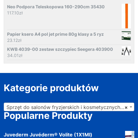
Neo Podpora Teleskopowa 160-290cm 35430
117.10
zł
Papier ksero A4 pol jet prime 80g klasy a 5 ryz
23.12
zł
KWB 4039-00 zestaw szczypiec Seegera 403900
34.01
zł
Kategorie produktów
Sprzęt do salonów fryzjerskich i kosmetycznych (201)
×
Popularne Produkty
Juvederm Juvéderm® Volite (1X1Ml)