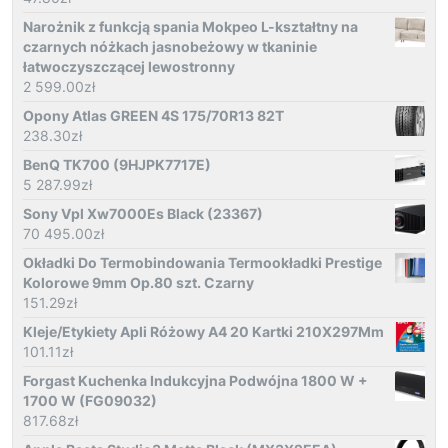
Narożnik z funkcją spania Mokpeo L-kształtny na
czarnych nóżkach jasnobeżowy w tkaninie
łatwoczyszczącej lewostronny
2 599.00
zł
Opony Atlas GREEN 4S 175/70R13 82T
238.30
zł
BenQ TK700 (9HJPK7717E)
5 287.99
zł
Sony Vpl Xw7000Es Black (23367)
70 495.00
zł
Okładki Do Termobindowania Termookładki Prestige
Kolorowe 9mm Op.80 szt. Czarny
151.29
zł
Kleje/Etykiety Apli Różowy A4 20 Kartki 210X297Mm
101.11
zł
Forgast Kuchenka Indukcyjna Podwójna 1800 W +
1700 W (FG09032)
817.68
zł