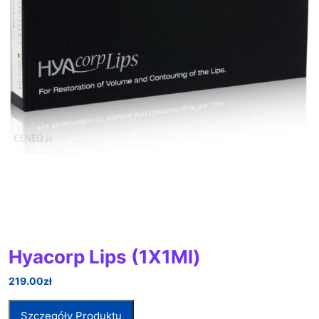
Hyacorp Lips (1X1Ml)
219.00
zł
Szczegóły Produktu