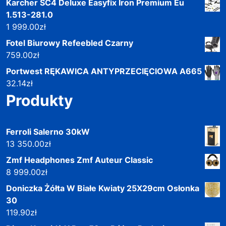
Karcher SC4 Deluxe Easyfix Iron Premium Eu
1.513-281.0
1 999.00
zł
Fotel Biurowy Refeebled Czarny
759.00
zł
Portwest RĘKAWICA ANTYPRZECIĘCIOWA A665
32.14
zł
Produkty
Ferroli Salerno 30kW
13 350.00
zł
Zmf Headphones Zmf Auteur Classic
8 999.00
zł
Doniczka Żółta W Białe Kwiaty 25X29cm Osłonka
30
119.90
zł