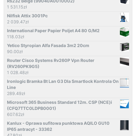
Rs232 Beige (99040A0010002)
1 531.15
zł
Nilfisk Attix 3001Pc
2 039.47
zł
International Paper Papier Poljet A4 80 G/M2
118.03
zł
Yetico Styropian Alfa Fasada 3m2 20cm
90.00
zł
Router Cisco Systems Rv260P Vpn Router
(RV260PK9G5)
1 028.48
zł
Ironlogic Bramka Bt Lan G3 Dla Smartlock Kontrola On
Line
289.49
zł
Microsoft 365 Business Standard 12m. CSP (NCE)i
(CFQ7TTC0LDPB0001)
607.62
zł
Kanlux - Oprawa sufitowa punktowa AQILO GU10
IP65 antracyt - 33362
47.80
zł