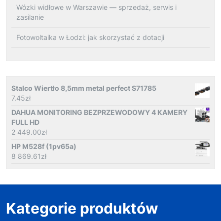
Wózki widłowe w Warszawie — sprzedaż, serwis i
zasilanie
Fotowoltaika w Łodzi: jak skorzystać z dotacji
Stalco Wiertło 8,5mm metal perfect S71785
7.45
zł
DAHUA MONITORING BEZPRZEWODOWY 4 KAMERY
FULL HD
2 449.00
zł
HP M528f (1pv65a)
8 869.61
zł
Kategorie produktów