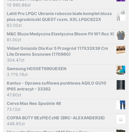
10 990.88
zł
Lahti Pro LPQC Ubranie robocze białe komplet bluza
plus ogrodniczki QUEST rozm. XXL LPQC822X
82.00
zł
M&C Bluza Medyczna Elastyczna Bloom Fit W1 Roz Xl
81.00
zł
Vidaxl Gniazdo Dla Kur 5 Przegród 117X33X38 Cm
Lite Drewno Sosnowe (170660)
304.47
zł
Samsung HG50ET690UEXEN
3 779.78
zł
Kanlux - Oprawa sufitowa punktowa AQILO GU10
IP65 antracyt - 33362
47.80
zł
Cerva Max Neo Spodnie 46
73.12
zł
COFRA BUTY BEzPIECzNE (BRC-ALEXANDER38)
446.65
zł