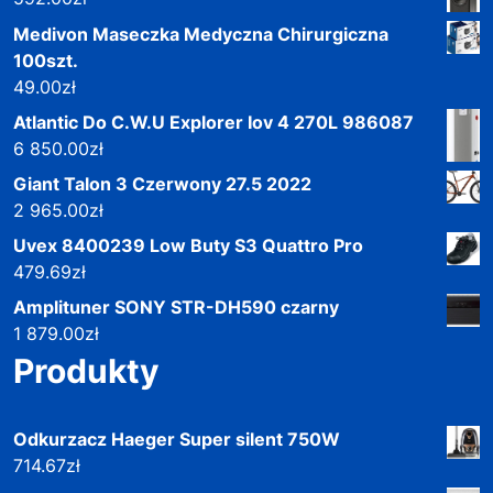
Medivon Maseczka Medyczna Chirurgiczna
100szt.
49.00
zł
Atlantic Do C.W.U Explorer Iov 4 270L 986087
6 850.00
zł
Giant Talon 3 Czerwony 27.5 2022
2 965.00
zł
Uvex 8400239 Low Buty S3 Quattro Pro
479.69
zł
Amplituner SONY STR-DH590 czarny
1 879.00
zł
Produkty
Odkurzacz Haeger Super silent 750W
714.67
zł