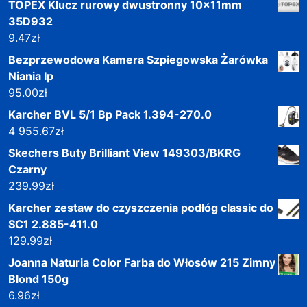
TOPEX Klucz rurowy dwustronny 10x11mm
35D932
9.47
zł
Bezprzewodowa Kamera Szpiegowska Żarówka
Niania Ip
95.00
zł
Karcher BVL 5/1 Bp Pack 1.394-270.0
4 955.67
zł
Skechers Buty Brilliant View 149303/BKRG
Czarny
239.99
zł
Karcher zestaw do czyszczenia podłóg classic do
SC1 2.885-411.0
129.99
zł
Joanna Naturia Color Farba do Włosów 215 Zimny
Blond 150g
6.96
zł