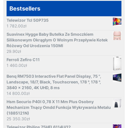
Bestsellers
Telewizor Tcl 50P735
1 782.00
zł
Suavinex Hygge Baby Butelka Ze Smoczkiem
Silikonowym Okrągłym O Wolnym Przepływie Kotek
Różowy Od Urodzenia 150Ml
29.90
zł
Ferroli Zefiro C11
1 460.00
zł
Benq RM7503 Interactive Flat Panel Display, 75 ",
Landscape, 18/7, Black, Touchscreen, 178 °, 178 °,
3840 x 2160, 4K UHD, 8 ms
14 800.00
zł
Hsm Securio P40I 0,78 X 11 Mm Plus Osobny
Mechanizm Tnący Omdd Funkcja Wykrywania Metalu
(1885121N)
25 350.30
zł
Telewizor Philips 75HFL6114U/12