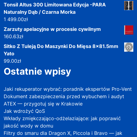
Tonsil Altus 300 Limitowana Edycja -PARA
Naturalny Dąb / Czarna Morka
1 499.00
zł
Zarzuty apelacyjne w procesie cywilnym
160.63
zł
Sitko Z Tuleją Do Maszynki Do Mięsa 8x81.5mm
Yato
99.00
zł
Ostatnie wpisy
Jaki rekuperator wybrać: poradnik ekspertów Pro-Vent
Dokument zabezpieczenia przed wybuchem i audyt
ATEX — przygotuj się w Krakowie
Jak wdrożyć QoS
Wkłady zmiękczająco-odżelaziające: jak poprawić
jakość wody w domu
Filtry do smaru dla Dragon X, Piccola i Bravo — jak