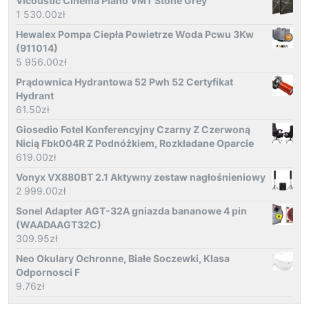
Vicoustic Cinema Piano VMT Stone Grey
1 530.00
zł
Hewalex Pompa Ciepła Powietrze Woda Pcwu 3Kw
(911014)
5 956.00
zł
Prądownica Hydrantowa 52 Pwh 52 Certyfikat
Hydrant
61.50
zł
Giosedio Fotel Konferencyjny Czarny Z Czerwoną
Nicią Fbk004R Z Podnóżkiem, Rozkładane Oparcie
619.00
zł
Vonyx VX880BT 2.1 Aktywny zestaw nagłośnieniowy
2 999.00
zł
Sonel Adapter AGT-32A gniazda bananowe 4 pin
(WAADAAGT32C)
309.95
zł
Neo Okulary Ochronne, Białe Soczewki, Klasa
Odpornosci F
9.76
zł