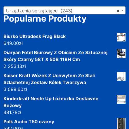
Urządzenia sprzątające (243)
×
Popularne Produkty
Biurko Ultradesk Frag Black
649.00
zł
Diaryan Fotel Biurowy Z Obiciem Ze Sztucznej
Skóry Czarny 58T X 50B 118H Cm
2 253.13
zł
Kaiser Kraft Wózek Z Uchwytem Ze Stali
Szlachetnej Zestaw Kółek Tworzywa
3 099.60
zł
Kinderkraft Neste Up Łóżeczko Dostawne
Beżowy
481.78
zł
Polk Audio T50 czarny
592.00
zł