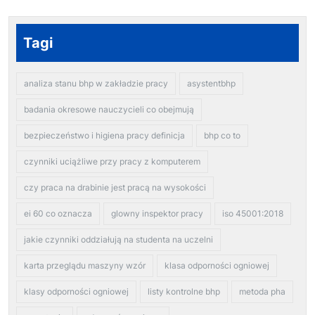
Tagi
analiza stanu bhp w zakładzie pracy
asystentbhp
badania okresowe nauczycieli co obejmują
bezpieczeństwo i higiena pracy definicja
bhp co to
czynniki uciążliwe przy pracy z komputerem
czy praca na drabinie jest pracą na wysokości
ei 60 co oznacza
glowny inspektor pracy
iso 45001:2018
jakie czynniki oddziałują na studenta na uczelni
karta przeglądu maszyny wzór
klasa odporności ogniowej
klasy odporności ogniowej
listy kontrolne bhp
metoda pha