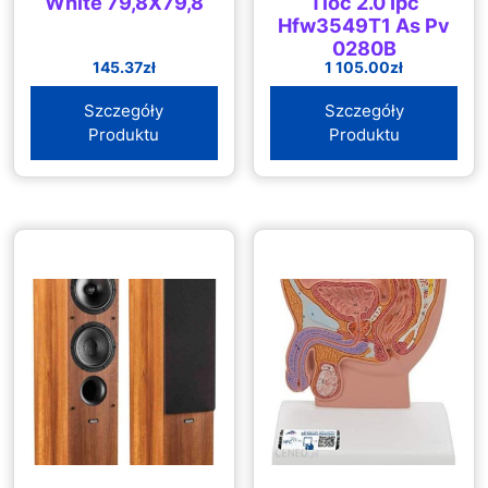
White 79,8X79,8
Tioc 2.0 Ipc
Hfw3549T1 As Pv
0280B
145.37
zł
1 105.00
zł
(6923172580085)
Szczegóły
Szczegóły
Produktu
Produktu