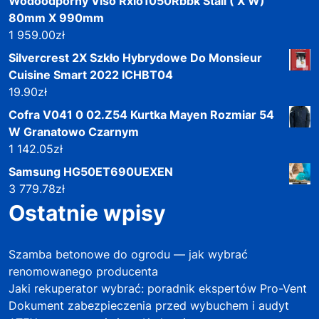
Wodoodporny Viso Rxlo1050Rbbk Stali ( X W)
80mm X 990mm
1 959.00
zł
Silvercrest 2X Szkło Hybrydowe Do Monsieur
Cuisine Smart 2022 ICHBT04
19.90
zł
Cofra V041 0 02.Z54 Kurtka Mayen Rozmiar 54
W Granatowo Czarnym
1 142.05
zł
Samsung HG50ET690UEXEN
3 779.78
zł
Ostatnie wpisy
Szamba betonowe do ogrodu — jak wybrać
renomowanego producenta
Jaki rekuperator wybrać: poradnik ekspertów Pro-Vent
Dokument zabezpieczenia przed wybuchem i audyt