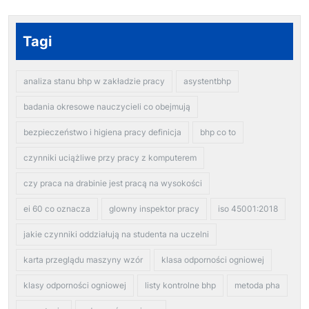
Tagi
analiza stanu bhp w zakładzie pracy
asystentbhp
badania okresowe nauczycieli co obejmują
bezpieczeństwo i higiena pracy definicja
bhp co to
czynniki uciążliwe przy pracy z komputerem
czy praca na drabinie jest pracą na wysokości
ei 60 co oznacza
glowny inspektor pracy
iso 45001:2018
jakie czynniki oddziałują na studenta na uczelni
karta przeglądu maszyny wzór
klasa odporności ogniowej
klasy odporności ogniowej
listy kontrolne bhp
metoda pha