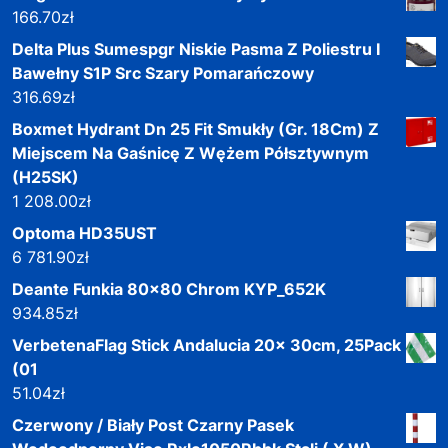
166.70
zł
Delta Plus Sumespgr Niskie Pasma Z Poliestru I
Bawełny S1P Src Szary Pomarańczowy
316.69
zł
Boxmet Hydrant Dn 25 Fit Smukły (Gr. 18Cm) Z
Miejscem Na Gaśnicę Z Wężem Półsztywnym
(H25SK)
1 208.00
zł
Optoma HD35UST
6 781.90
zł
Deante Funkia 80x80 Chrom KYP_652K
934.85
zł
VerbetenaFlag Stick Andalucia 20x 30cm, 25Pack
(01
51.04
zł
Czerwony / Biały Post Czarny Pasek