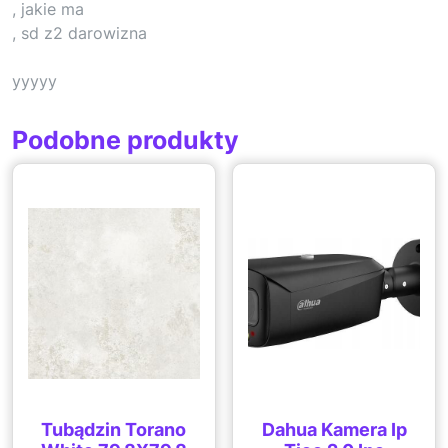
, jakie ma
, sd z2 darowizna
yyyyy
Podobne produkty
Tubądzin Torano
Dahua Kamera Ip