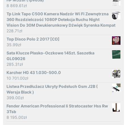
8 869.61
zł
Tp Link Tapo C500 Kamera Nadzór Wi Fi Zewnętrzna
360 Rozdzielczość 1080P Detekcja Ruchu Night
Vision Do 30M Dwukierunkowy Dźwięk Syrenka Kompat
228.71
zł
Top Disco Polo 2 2017 [CD]
35.99
zł
Sata Klucze Płasko-Oczkowe 14Szt. Saszetka
GL09026
285.31
zł
Karcher HG 43 1.030-500.0
10 701.00
zł
Listwa Przedłużacz Ukryty Podsłuch Gsm J2B (
Wersja Black )
399.00
zł
Fender American Professional Ii Stratocaster Hss Rw
3Tsb
8 195.00
zł