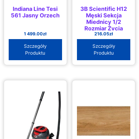
Indiana Line Tesi
3B Scientific H12
561 Jasny Orzech
Męski Sekcja
Miednicy 1/2
Rozmiar Życia
1 499.00
zł
216.05
zł
Darmowe
Oprogramowanie
Szczegóły
Szczegóły
Anatomiczne 3B
Produktu
Produktu
Smart Anatomy