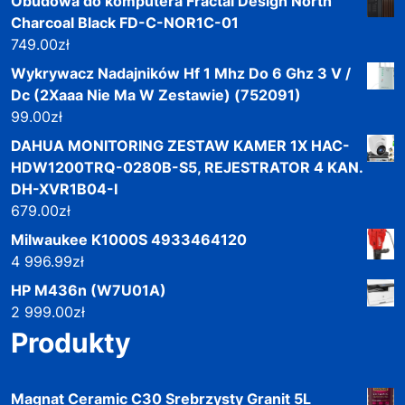
Obudowa do komputera Fractal Design North
Charcoal Black FD-C-NOR1C-01
749.00
zł
Wykrywacz Nadajników Hf 1 Mhz Do 6 Ghz 3 V /
Dc (2Xaaa Nie Ma W Zestawie) (752091)
99.00
zł
DAHUA MONITORING ZESTAW KAMER 1X HAC-
HDW1200TRQ-0280B-S5, REJESTRATOR 4 KAN.
DH-XVR1B04-I
679.00
zł
Milwaukee K1000S 4933464120
4 996.99
zł
HP M436n (W7U01A)
2 999.00
zł
Produkty
Magnat Ceramic C30 Srebrzysty Granit 5L