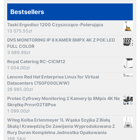
Bestsellers
Taski Ergodisc 1200 Czyszcząco-Polerująca
13 075.55
zł
DVS MONITORING IP 8 KAMER 8MPX 4K Z POE LED
FULL COLOR
3 689.99
zł
Royal Catering RC-CICM12
1 004.00
zł
Lenovo Red Hat Enterprise Linux for Virtual
Datacenters (7S0F000LWW)
29 985.00
zł
Protec Cyfrowy Monitoring 2 Kamery Ip 8Mpix 4K Na
Skrętkę Prnvr02T8Poe
1 099.00
zł
Witeg Kolba Erlenmeyer 1L Wąska Szyjka Z Białą
Skalą I Krawędzią Do Zawijania Wyprodukowana Z
Rury Duran Kompletna Jednostka Opakowania
188.34
zł