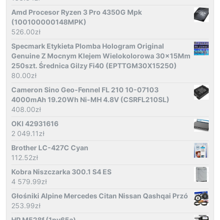
Amd Procesor Ryzen 3 Pro 4350G Mpk
(100100000148MPK)
526.00
zł
Specmark Etykieta Plomba Hologram Original
Genuine Z Mocnym Klejem Wielokolorowa 30x15Mm
250szt. Średnica Gilzy Fi40 (EPTTGM30X15250)
80.00
zł
Cameron Sino Geo-Fennel FL 210 10-07103
4000mAh 19.20Wh Ni-MH 4.8V (CSRFL210SL)
408.00
zł
OKI 42931616
2 049.11
zł
Brother LC-427C Cyan
112.52
zł
Kobra Niszczarka 300.1 S4 ES
4 579.99
zł
Głośniki Alpine Mercedes Citan Nissan Qashqai Przó
253.99
zł
HP M528f (1pv65a)