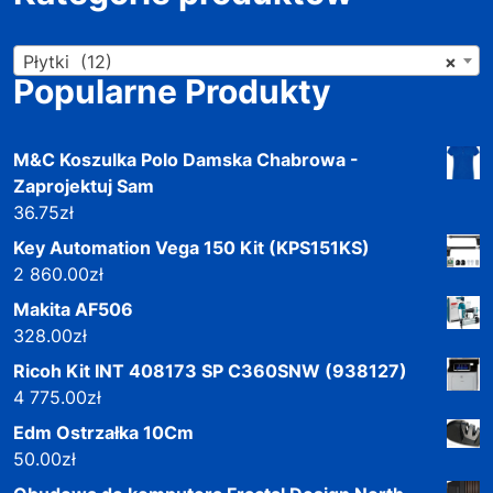
Płytki (12)
×
Popularne Produkty
M&C Koszulka Polo Damska Chabrowa -
Zaprojektuj Sam
36.75
zł
Key Automation Vega 150 Kit (KPS151KS)
2 860.00
zł
Makita AF506
328.00
zł
Ricoh Kit INT 408173 SP C360SNW (938127)
4 775.00
zł
Edm Ostrzałka 10Cm
50.00
zł