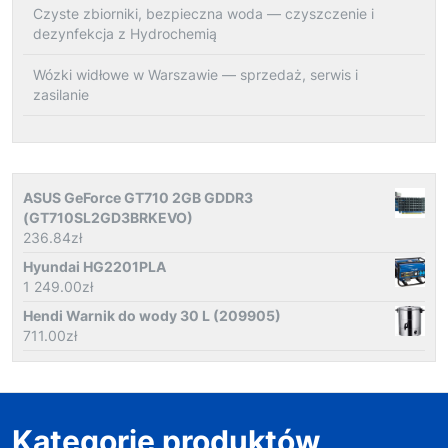
Czyste zbiorniki, bezpieczna woda — czyszczenie i
dezynfekcja z Hydrochemią
Wózki widłowe w Warszawie — sprzedaż, serwis i
zasilanie
ASUS GeForce GT710 2GB GDDR3
(GT710SL2GD3BRKEVO)
236.84
zł
Hyundai HG2201PLA
1 249.00
zł
Hendi Warnik do wody 30 L (209905)
711.00
zł
Kategorie produktów