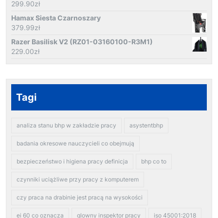
299.90
zł
Hamax Siesta Czarnoszary
379.99
zł
Razer Basilisk V2 (RZ01-03160100-R3M1)
229.00
zł
Tagi
analiza stanu bhp w zakładzie pracy
asystentbhp
badania okresowe nauczycieli co obejmują
bezpieczeństwo i higiena pracy definicja
bhp co to
czynniki uciążliwe przy pracy z komputerem
czy praca na drabinie jest pracą na wysokości
ei 60 co oznacza
glowny inspektor pracy
iso 45001:2018