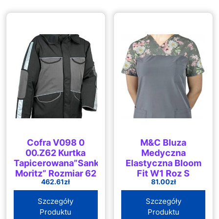
Cofra V098 0
M&C Bluza
00.Z62 Kurtka
Medyczna
Tapicerowana”Sankt
Elastyczna Bloom
Moritz” Rozmiar 62
Fit W1 Roz S
462.61
zł
81.00
zł
Czarna/Antracyt
Szczegóły
Szczegóły
Produktu
Produktu