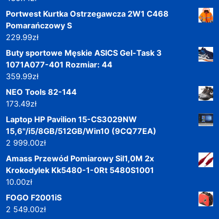
Portwest Kurtka Ostrzegawcza 2W1 C468
Pomarańczowy S
229.99
zł
Buty sportowe Męskie ASICS Gel-Task 3
1071A077-401 Rozmiar: 44
359.99
zł
NEO Tools 82-144
173.49
zł
Laptop HP Pavilion 15-CS3029NW
15,6"/i5/8GB/512GB/Win10 (9CQ77EA)
2 999.00
zł
Amass Przewód Pomiarowy Sil1,0M 2x
Krokodylek Kk5480-1-0Rt 5480S1001
10.00
zł
FOGO F2001iS
2 549.00
zł