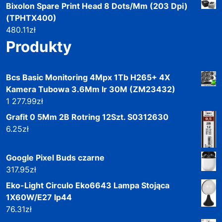
Bixolon Spare Print Head 8 Dots/Mm (203 Dpi)
(TPHTX400)
480.11
zł
Produkty
Bcs Basic Monitoring 4Mpx 1Tb H265+ 4X
Kamera Tubowa 3.6Mm Ir 30M (ZM23432)
1 277.99
zł
Grafit 0 5Mm 2B Rotring 12Szt. S0312630
6.25
zł
Google Pixel Buds czarne
317.95
zł
Eko-Light Circulo Eko6643 Lampa Stojąca
1X60W/E27 Ip44
76.31
zł