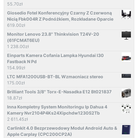
55.70
zł
Giosedio Fotel Konferencyjny Czarny Z Czerwoną
Nicią Fbk004R Z Podnóżkiem, Rozkładane Oparcie
619.00
zł
Monitor Lenovo 23.8" Thinkvision T24V-20
(61FCMAT6EU)
1 238.00
zł
Einparts Kamera Cofania Lampka Hyundai I30
Fastback N Pd
154.99
zł
LTC MFA1200USB-BT-BL Wzmacniacz stereo
175.00
zł
Brilliant Tools 3/8" Torx-E-Nasadka E12 Bt021837
18.87
zł
Inna Kompletny System Monitoringu Ip Dahua 4
Kamery Nvr2104P4Ks24Xipchdw1230S2Tb
2 611.45
zł
Carlinkit 4.0 Bezprzewodowy Moduł Android Auto &
Apple Carplay (CPC200CP2A)