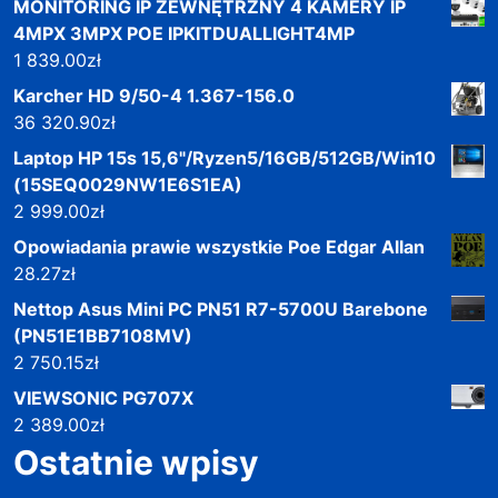
MONITORING IP ZEWNĘTRZNY 4 KAMERY IP
4MPX 3MPX POE IPKITDUALLIGHT4MP
1 839.00
zł
Karcher HD 9/50-4 1.367-156.0
36 320.90
zł
Laptop HP 15s 15,6"/Ryzen5/16GB/512GB/Win10
(15SEQ0029NW1E6S1EA)
2 999.00
zł
Opowiadania prawie wszystkie Poe Edgar Allan
28.27
zł
Nettop Asus Mini PC PN51 R7-5700U Barebone
(PN51E1BB7108MV)
2 750.15
zł
VIEWSONIC PG707X
2 389.00
zł
Ostatnie wpisy