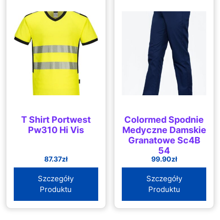
T Shirt Portwest
Colormed Spodnie
Pw310 Hi Vis
Medyczne Damskie
Granatowe Sc4B
54
87.37
zł
99.90
zł
Szczegóły
Szczegóły
Produktu
Produktu