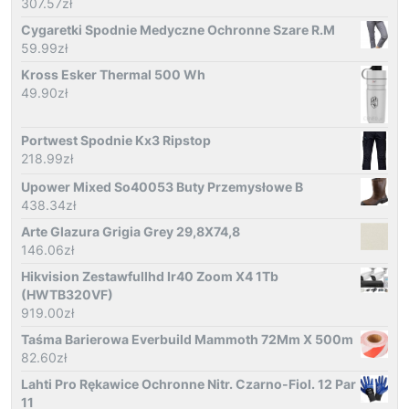
307.57
zł
Cygaretki Spodnie Medyczne Ochronne Szare R.M
59.99
zł
Kross Esker Thermal 500 Wh
49.90
zł
Portwest Spodnie Kx3 Ripstop
218.99
zł
Upower Mixed So40053 Buty Przemysłowe B
438.34
zł
Arte Glazura Grigia Grey 29,8X74,8
146.06
zł
Hikvision Zestawfullhd Ir40 Zoom X4 1Tb
(HWTB320VF)
919.00
zł
Taśma Barierowa Everbuild Mammoth 72Mm X 500m
82.60
zł
Lahti Pro Rękawice Ochronne Nitr. Czarno-Fiol. 12 Par
11