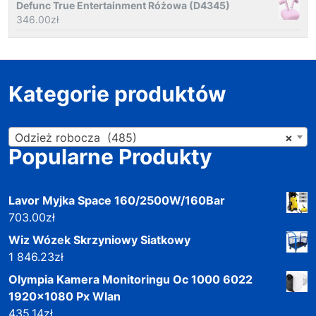
Defunc True Entertainment Różowa (D4345)
346.00
zł
Kategorie produktów
Odzież robocza (485)
×
Popularne Produkty
Lavor Myjka Space 160/2500W/160Bar
703.00
zł
Wiz Wózek Skrzyniowy Siatkowy
1 846.23
zł
Olympia Kamera Monitoringu Oc 1000 6022
1920x1080 Px Wlan
435.14
zł