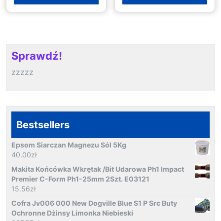
Sprawdź!
zzzzz
Bestsellers
Epsom Siarczan Magnezu Sól 5Kg
40.00
zł
Makita Końcówka Wkrętak /Bit Udarowa Ph1 Impact
Premier C-Form Ph1-25mm 2Szt. E03121
15.56
zł
Cofra Jv006 000 New Dogville Blue S1 P Src Buty
Ochronne Dżinsy Limonka Niebieski