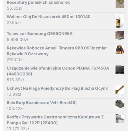
Receptury poleskich znachorek
56.30
zł
Wallner Olej Do Niszczarek 450ml 130140
27.95
zł
Telewizor Samsung QE65QN95A
6 999.00
zł
Rękawice Robocze Ansell Ringers 068 09 Rozmiar
Rękawic 9 Czerwony
219.00
zł
Urządzenie wielofunkcyjne Canon PIXMA TS7450A
(4460C056)
516.39
zł
Uchwyt Na Flagę Pojedynczy Do Flag Blacha Ocynk
13.99
zł
Reis Buty Bezpieczne Vel ( Brvel46)
100.42
zł
Redfox Zmywarka Gastronomiczna Kapturowa Z
Pompą Qqi 102P (25400)
13 172.07
zł