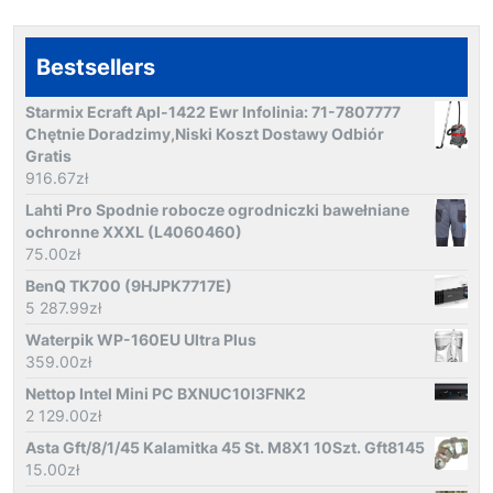
Bestsellers
Starmix Ecraft Apl-1422 Ewr Infolinia: 71-7807777
Chętnie Doradzimy,Niski Koszt Dostawy Odbiór
Gratis
916.67
zł
Lahti Pro Spodnie robocze ogrodniczki bawełniane
ochronne XXXL (L4060460)
75.00
zł
BenQ TK700 (9HJPK7717E)
5 287.99
zł
Waterpik WP-160EU Ultra Plus
359.00
zł
Nettop Intel Mini PC BXNUC10I3FNK2
2 129.00
zł
Asta Gft/8/1/45 Kalamitka 45 St. M8X1 10Szt. Gft8145
15.00
zł