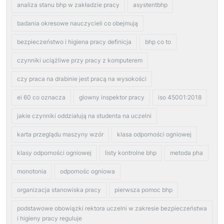
analiza stanu bhp w zakładzie pracy
asystentbhp
badania okresowe nauczycieli co obejmują
bezpieczeństwo i higiena pracy definicja
bhp co to
czynniki uciążliwe przy pracy z komputerem
czy praca na drabinie jest pracą na wysokości
ei 60 co oznacza
glowny inspektor pracy
iso 45001:2018
jakie czynniki oddziałują na studenta na uczelni
karta przeglądu maszyny wzór
klasa odporności ogniowej
klasy odporności ogniowej
listy kontrolne bhp
metoda pha
monotonia
odpornośc ogniowa
organizacja stanowiska pracy
pierwsza pomoc bhp
podstawowe obowiązki rektora uczelni w zakresie bezpieczeństwa
i higieny pracy reguluje