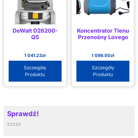
DeWalt D26200-
Koncentrator Tlenu
QS
Przenośny Lovego
1 041.23
zł
1 099.00
zł
Szczegóły
Szczegóły
Produktu
Produktu
Sprawdź!
zzzzz