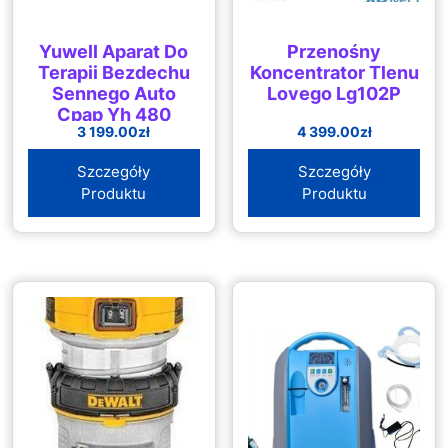
Yuwell Aparat Do
Przenośny
Terapii Bezdechu
Koncentrator Tlenu
Sennego Auto
Lovego Lg102P
Cpap Yh 480
3 199.00
zł
4 399.00
zł
Szczegóły
Szczegóły
Produktu
Produktu