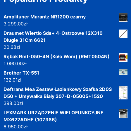
Amplituner Marantz NR1200 czarny
3 299.00
zł
Draumet Wiertło Sds+ 4-Ostrzowe 12X310
Długie 31Cm 6621
20.68
zł
Rębak Rmt-050-4N (Koło Wom) (RMT0504N)
1 090.00
zł
Brother TX-551
132.01
zł
Deftrans Mea Zestaw Łazienkowy Szafka 2D0S
D50 + Umywalka Biały 207-D-05005+1520
398.00
zł
LEXMARK URZĄDZENIE WIELOFUNKCYJNE
MX622ADHE (107366)
6 950.00
zł