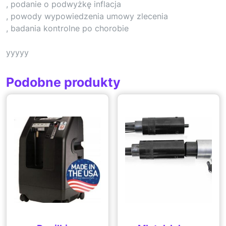
, podanie o podwyżkę inflacja
, powody wypowiedzenia umowy zlecenia
, badania kontrolne po chorobie
yyyyy
Podobne produkty