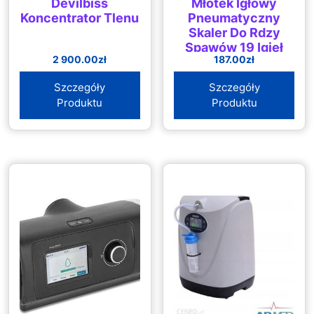
Devilbiss
Młotek Igłowy
Koncentrator Tlenu
Pneumatyczny
Skaler Do Rdzy
Spawów 19 Igieł
2 900.00
zł
187.00
zł
Szczegóły
Szczegóły
Produktu
Produktu