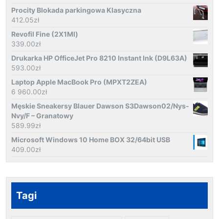
Procity Blokada parkingowa Klasyczna
412.05
zł
Revofil Fine (2X1Ml)
339.00
zł
Drukarka HP OfficeJet Pro 8210 Instant Ink (D9L63A)
593.00
zł
Laptop Apple MacBook Pro (MPXT2ZEA)
6 960.00
zł
Męskie Sneakersy Blauer Dawson S3Dawson02/Nys-
Nvy/F – Granatowy
589.99
zł
Microsoft Windows 10 Home BOX 32/64bit USB
409.00
zł
Tagi