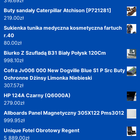
316.69
zł
Buty sandały Caterpillar Atchison [P721281]
219.00
zł
Sukienka tunika medyczna kosmetyczna fartuch
r.40
80.00
zł
Biurko Z Szufladą B31 Biały Połysk 120Cm
998.10
zł
Cofra Jv006 000 New Dogville Blue S1 P Src Buty
Ochronne Dżinsy Limonka Niebieski
307.57
zł
HP 124A Czarny (Q6000A)
279.00
zł
Allboards Panel Magnetyczny 305X122 Pms3012
999.95
zł
Unique Fotel Obrotowy Regent
5 889.00
zł