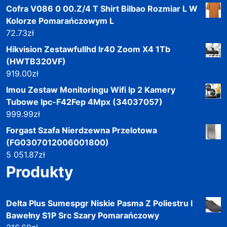
Cofra V086 0 00.Z/4 T Shirt Bilbao Rozmiar L W
Kolorze Pomarańczowym L
72.73
zł
Hikvision Zestawfullhd Ir40 Zoom X4 1Tb
(HWTB320VF)
919.00
zł
Imou Zestaw Monitoringu Wifi Ip 2 Kamery
Tubowe Ipc-F42Fep 4Mpx (34037057)
999.99
zł
Forgast Szafa Nierdzewna Przelotowa
(FG0307012006001800)
5 051.87
zł
Produkty
Delta Plus Sumespgr Niskie Pasma Z Poliestru I
Bawełny S1P Src Szary Pomarańczowy