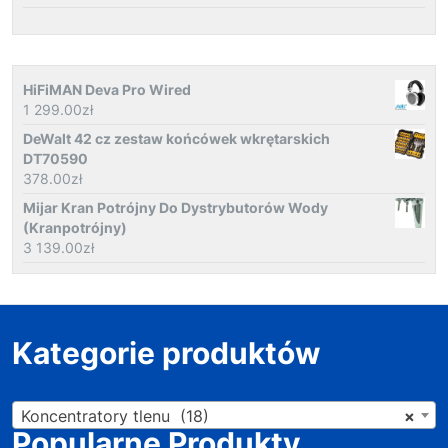
HiFiMAN Deva Pro Wired
1 299.00
zł
DeWalt 42 cz zestaw końcówek wkrętarskich
DT70590
378.00
zł
Mijar Kran Potrójny Do Dystrybutorów Wody
(Kranpotrójny)
3 139.00
zł
Kategorie produktów
Koncentratory tlenu (18)
×
Popularne Produkty