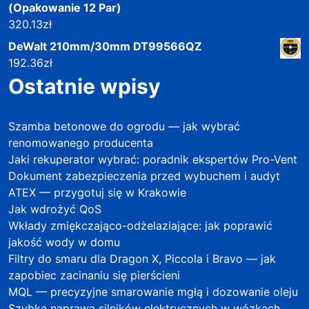
(Opakowanie 12 Par)
320.13
zł
DeWalt 210mm/30mm DT99566QZ
192.36
zł
Ostatnie wpisy
Szamba betonowe do ogrodu — jak wybrać
renomowanego producenta
Jaki rekuperator wybrać: poradnik ekspertów Pro-Vent
Dokument zabezpieczenia przed wybuchem i audyt
ATEX — przygotuj się w Krakowie
Jak wdrożyć QoS
Wkłady zmiękczająco-odżelaziające: jak poprawić
jakość wody w domu
Filtry do smaru dla Dragon X, Piccola i Bravo — jak
zapobiec zacinaniu się pierścieni
MQL — precyzyjne smarowanie mgłą i dozowanie oleju
Szybka naprawa silników elektrycznych w wózkach