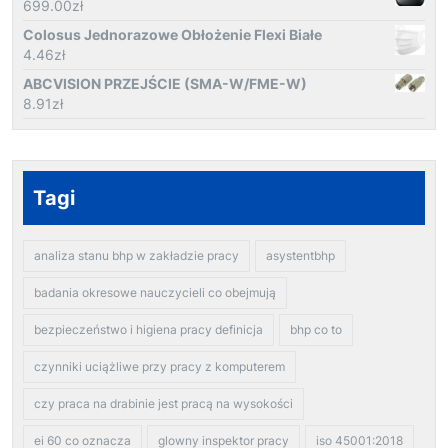
699.00
zł
Colosus Jednorazowe Obłożenie Flexi Białe
4.46
zł
ABCVISION PRZEJŚCIE (SMA-W/FME-W)
8.91
zł
Tagi
analiza stanu bhp w zakładzie pracy
asystentbhp
badania okresowe nauczycieli co obejmują
bezpieczeństwo i higiena pracy definicja
bhp co to
czynniki uciążliwe przy pracy z komputerem
czy praca na drabinie jest pracą na wysokości
ei 60 co oznacza
glowny inspektor pracy
iso 45001:2018