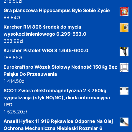
218.50
zł
Gra planszowa Hippocampus Było Sobie Życie
88.84
zł
Karcher RM 806 środek do mycia
wysokociśnieniowego 6.295-553.0
368.99
zł
Karcher Pistolet WBS 3 1.645-600.0
188.85
zł
Eurokraftpro Wózek Stołowy Nośność 150Kg Bez
Pałąka Do Przesuwania
1 414.50
zł
SCOT Zwora elektromagnetyczna 2 x 750kg,
sygnalizacja (styk NO/NC), dioda informacyjna
LED.
1 525.20
zł
Ansell Hyflex 11 919 Rękawice Odporne Na Olej
Ochrona Mechaniczna Niebieski Rozmiar 6