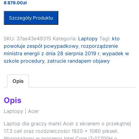
8 879.00
zł
Szczegóły Produktu
SKU:
37ae43e49315
Kategoria:
Laptopy
Tagi:
kto
powołuje zespół powypadkowy
,
rozporządzenie
ministra energii z dnia 28 sierpnia 2019 r
,
wypadek w
szkole procedury
,
zatrucie randapem objawy
Opis
Opis
Laptopy | Acer
Laptop dla graczy marki Acer z ekranem o przekątnej
17.3 cali oraz rozdzielczości 1920 x 1080 pikseli.
Wyposażony w procesor Intel Core i7-12700H o