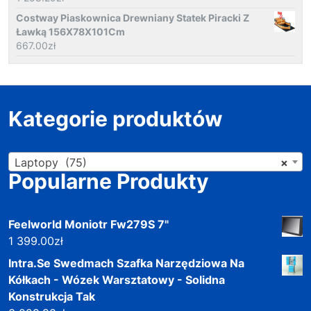
Costway Piaskownica Drewniany Statek Piracki Z
Ławką 156X78X101Cm
667.00
zł
Kategorie produktów
Laptopy (75)
×
Popularne Produkty
Feelworld Moniotr Fw279S 7"
1 399.00
zł
Intra.Se Swedmach Szafka Narzędziowa Na
Kółkach - Wózek Warsztatowy - Solidna
Konstrukcja Tak