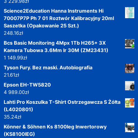
3 229.98
zł
Science2Education Hanna Instruments Hi
70007P7P Ph 7 01 Roztwór Kalibracyjny 20ml
Saszetka (Opakowanie 25 Szt.)
248.16
zł
Bcs Basic Monitoring 4Mpx 1Tb H265+ 3X
Kamera Tubowa 3.6Mm Ir 30M (ZM23431)
1 149.99
zł
Tyson Fury. Bez maski. Autobiografia
21.61
zł
Epson EH-TW5820
4 989.00
zł
Lahti Pro Koszulka T-Shirt Ostrzegawcza S Żółta
(L4020801)
35.24
zł
Könner & Söhnen Ks 8100Ieg Inwertorowy
(KS8100IEG)