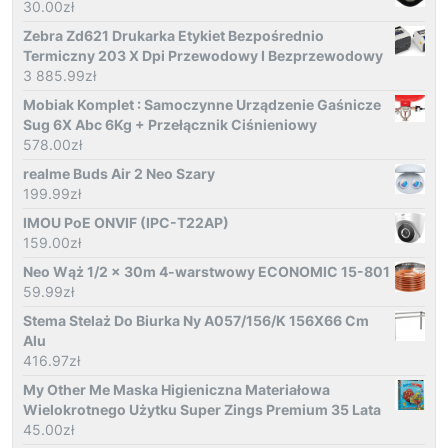
30.00
zł
Zebra Zd621 Drukarka Etykiet Bezpośrednio
Termiczny 203 X Dpi Przewodowy I Bezprzewodowy
3 885.99
zł
Mobiak Komplet : Samoczynne Urządzenie Gaśnicze
Sug 6X Abc 6Kg + Przełącznik Ciśnieniowy
578.00
zł
realme Buds Air 2 Neo Szary
199.99
zł
IMOU PoE ONVIF (IPC-T22AP)
159.00
zł
Neo Wąż 1/2 x 30m 4-warstwowy ECONOMIC 15-801
59.99
zł
Stema Stelaż Do Biurka Ny A057/156/K 156X66 Cm
Alu
416.97
zł
My Other Me Maska Higieniczna Materiałowa
Wielokrotnego Użytku Super Zings Premium 35 Lata
45.00
zł