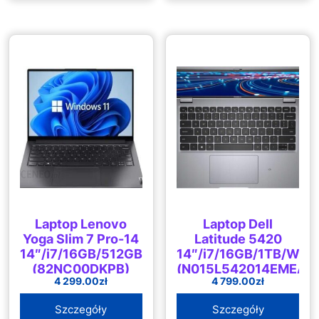
Laptop Lenovo
Laptop Dell
Yoga Slim 7 Pro-14
Latitude 5420
14″/i7/16GB/512GB/Win11
14″/i7/16GB/1TB/Win1
(82NC00DKPB)
(N015L542014EMEAI7
4 299.00
zł
4 799.00
zł
Szczegóły
Szczegóły