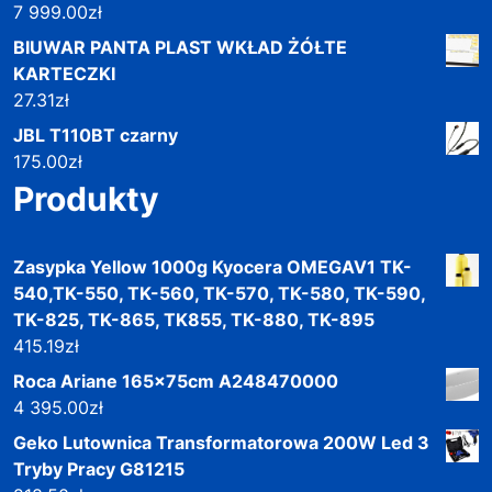
7 999.00
zł
BIUWAR PANTA PLAST WKŁAD ŻÓŁTE
KARTECZKI
27.31
zł
JBL T110BT czarny
175.00
zł
Produkty
Zasypka Yellow 1000g Kyocera OMEGAV1 TK-
540,TK-550, TK-560, TK-570, TK-580, TK-590,
TK-825, TK-865, TK855, TK-880, TK-895
415.19
zł
Roca Ariane 165x75cm A248470000
4 395.00
zł
Geko Lutownica Transformatorowa 200W Led 3
Tryby Pracy G81215