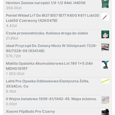
Honiton Zestaw narzędzi 1/4-1/2 94el. H4056
359.00
zł
Pentel Wkład Lr7 Do Bl37 Bl57 Bl77 K600 K611 Lcbl30
Lcbl50 Czerwony (42K047B)
4.43
zł
Czuła przewodniczka. Kobieca droga do siebie
21.99
zł
Ideal Przyrząd Do Zmiany Moża W Gilotynach 7228-
95/7228-06 (934148)
570.72
zł
Makita Opalarka Akumulatorowa Lxt 18V 1x5.0Ah
MDHG181RT
1 303.00
zł
Lahti Pro Opaska Odblaskowa Elastyczna Żółta,
3X34Cm, Ce
6.16
zł
II Wojna światowa 1939-41/1942-45. Mapa ścienna.
0.00
zł
Xiaomi FlipBuds Pro Czarny