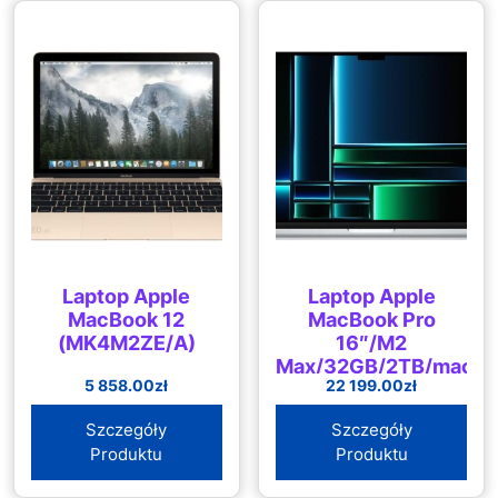
Laptop Apple
Laptop Apple
MacBook 12
MacBook Pro
(MK4M2ZE/A)
16″/M2
Max/32GB/2TB/macO
5 858.00
zł
22 199.00
zł
(MNWC3ZEAP1R1D2)
Szczegóły
Szczegóły
Produktu
Produktu