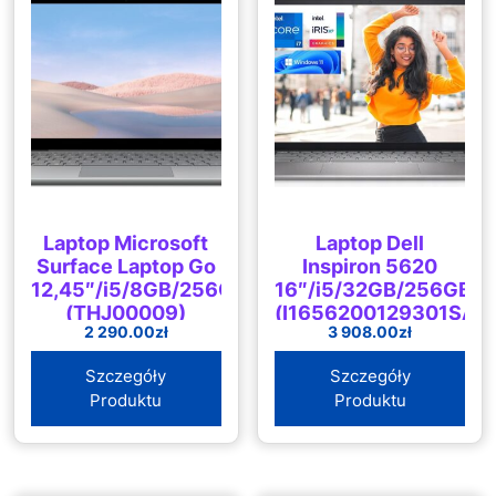
Laptop Microsoft
Laptop Dell
Surface Laptop Go
Inspiron 5620
12,45″/i5/8GB/256GB/Win10
16″/i5/32GB/256GB/W
(THJ00009)
(I1656200129301SA)
2 290.00
zł
3 908.00
zł
Szczegóły
Szczegóły
Produktu
Produktu