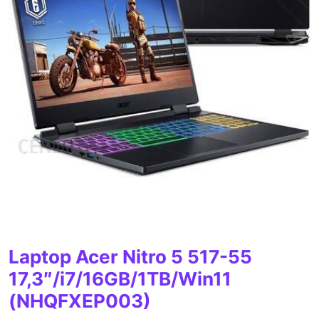
Laptop Acer Nitro 5 517-55
17,3″/i7/16GB/1TB/Win11
(NHQFXEP003)