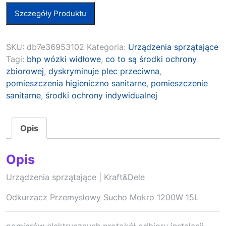
Szczegóły Produktu
SKU:
db7e36953102
Kategoria:
Urządzenia sprzątające
Tagi:
bhp wózki widłowe
,
co to są środki ochrony
zbiorowej
,
dyskryminuje plec przeciwna
,
pomieszczenia higieniczno sanitarne
,
pomieszczenie
sanitarne
,
środki ochrony indywidualnej
Opis
Opis
Urządzenia sprzątające | Kraft&Dele
Odkurzacz Przemysłowy Sucho Mokro 1200W 15L
pomiarów elektrycznych protokół odbioru instalacji