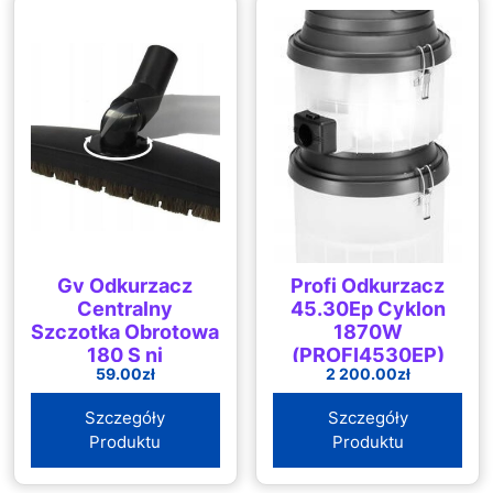
Gv Odkurzacz
Profi Odkurzacz
Centralny
45.30Ep Cyklon
Szczotka Obrotowa
1870W
180 S ni
(PROFI4530EP)
59.00
zł
2 200.00
zł
Szczegóły
Szczegóły
Produktu
Produktu