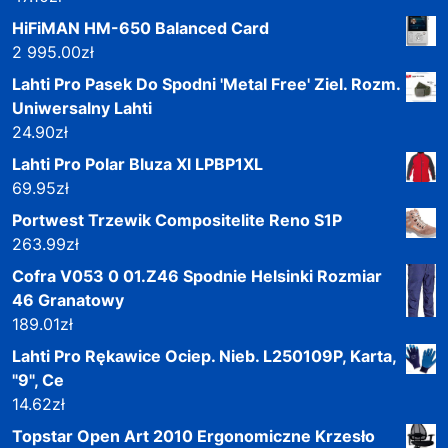
HiFiMAN HM-650 Balanced Card
2 995.00
zł
Lahti Pro Pasek Do Spodni 'Metal Free' Ziel. Rozm.
Uniwersalny Lahti
24.90
zł
Lahti Pro Polar Bluza Xl LPBP1XL
69.95
zł
Portwest Trzewik Compositelite Reno S1P
263.99
zł
Cofra V053 0 01.Z46 Spodnie Helsinki Rozmiar
46 Granatowy
189.01
zł
Lahti Pro Rękawice Ociep. Nieb. L250109P, Karta,
"9", Ce
14.62
zł
Topstar Open Art 2010 Ergonomiczne Krzesło