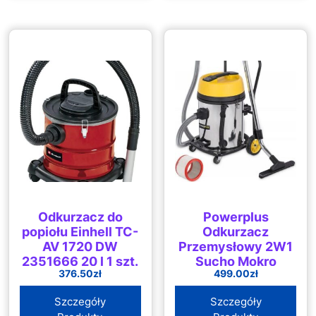
Odkurzacz do
Powerplus
popiołu Einhell TC-
Odkurzacz
AV 1720 DW
Przemysłowy 2W1
2351666 20 l 1 szt.
Sucho Mokro
376.50
zł
499.00
zł
2400W 60L
(POWX325)
Szczegóły
Szczegóły