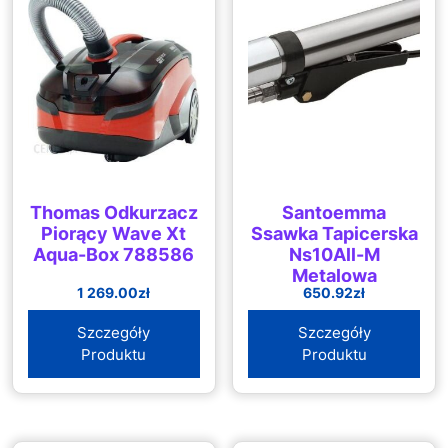
Thomas Odkurzacz
Santoemma
Piorący Wave Xt
Ssawka Tapicerska
Aqua-Box 788586
Ns10All-M
Metalowa
1 269.00
zł
650.92
zł
Szczegóły
Szczegóły
Produktu
Produktu