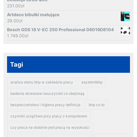
231.00
zł
Artdeco bibułki matujące
29.00
zł
Bosch GDS 18 V-EC 250 Professional 06019D8104
1 749.00
zł
Tagi
analiza stanu bhp w zakładzie pracy
asystentbhp
badania okresowe nauczycieli co obejmują
bezpieczeństwo i higiena pracy definicja
bhp co to
czynniki uciążliwe przy pracy z komputerem
czy praca na drabinie jest pracą na wysokości