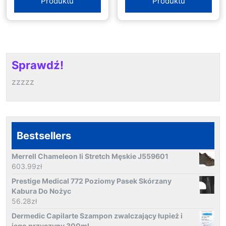
Produktu
Produktu
Sprawdź!
zzzzz
Bestsellers
Merrell Chameleon Ii Stretch Męskie J559601
603.99
zł
Prestige Medical 772 Poziomy Pasek Skórzany
Kabura Do Nożyc
56.28
zł
Dermedic Capilarte Szampon zwalczający łupież i
jego przyczyny 300ml