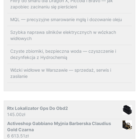
Filtry do smaru dla Dragon X, Piccola i Bravo — jak
zapobiec zacinaniu się pierścieni
MQL — precyzyjne smarowanie mgłą i dozowanie oleju
Szybka naprawa silników elektrycznych w wózkach
widłowych
Czyste zbiorniki, bezpieczna woda — czyszczenie i
dezynfekcja z Hydrochemią
Wózki widłowe w Warszawie — sprzedaż, serwis i
zasilanie
Rtx Lokalizator Gps Do Obd2
145.00
zł
Activeshop Gabbiano Myjnia Barberska Claudius
Gold Czarna
6 613.51
zł