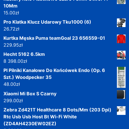
10Mm
15.00
zł
Pro Klatka Klucz Udarowy Tku1000 (6)
26.72
zł
Kurtka Męska Puma teamGoal 23 656559-01
229.95
zł
Hecht 5162 6.5km
8 398.00
zł
Pl Pilniki Kanałowe Do Końcówek Endo (Op. 6
Szt.) Woodpecker 35
48.00
zł
Xiaomi Mi Box S Czarny
299.00
zł
Zebra Zd421T Healthcare 8 Dots/Mm (203 Dpi)
Rtc Usb Usb Host Bt Wi-Fi White
(ZD4AH4230EW02EZ)