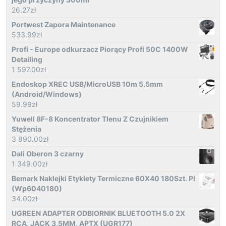
26.27
zł
Portwest Zapora Maintenance
533.99
zł
Profi - Europe odkurzacz Piorący Profi 50C 1400W
Detailing
1 597.00
zł
Endoskop XREC USB/MicroUSB 10m 5.5mm
(Android/Windows)
59.99
zł
Yuwell 8F-8 Koncentrator Tlenu Z Czujnikiem
Stężenia
3 890.00
zł
Dali Oberon 3 czarny
1 349.00
zł
Bemark Naklejki Etykiety Termiczne 60X40 180Szt. Pl
(Wp6040180)
34.00
zł
UGREEN ADAPTER ODBIORNIK BLUETOOTH 5.0 2X
RCA, JACK 3,5MM, APTX (UGR177)