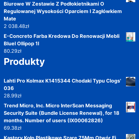
Biurowe W Zestawie Z Podłokietnikami O
Regulowanej Wysokości Oparciem I Zagłówkiem
Mate
2 038.48
zł
E-Concreto Farba Kredowa Do Renowacji Mebli
Bluel Ollipop 1l
80.29
zł
Produkty
Lahti Pro Kolmax K1415344 Chodaki Typu Clogs'
036
28.99
zł
Trend Micro, Inc. Micro InterScan Messaging
Security Suite (Bundle License Renewal), for 18
months. Number of users (IX00062826)
69.38
zł
Kastory Koło Plastikowe Szare 75Mm Otwór Fi