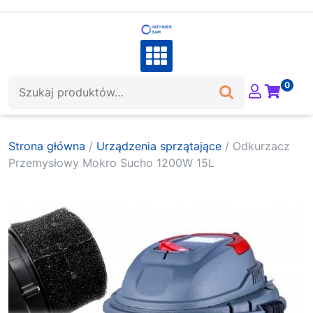
Skip
to
content
Szukaj:
0
Strona główna
/
Urządzenia sprzątające
/ Odkurzacz
Przemysłowy Mokro Sucho 1200W 15L