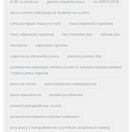
ei 60 co oznacza
glowny inspektor pracy
iso 45001:2018
jakie czynniki oddziałują na studenta na uczelni
karta przeglądu maszyny wzór
klasa odporności ogniowej
klasy odporności ogniowej
listy kontrolne bhp
metoda pha
monotonia
odpornośc ogniowa
organizacja stanowiska pracy
pierwsza pomoc bhp
podstawowe obowiązki rektora uczelni w zakresie bezpieczeństwa
i higieny pracy reguluje
praca na mrozie
prace pożarowo niebezpieczne
prace spawalnicze
produkcja potokowa
protokół powypadkowy ucznia
przewożenie ładunku wózkiem widłowym
przy pracy z komputerem do czynników uciążliwych należą: