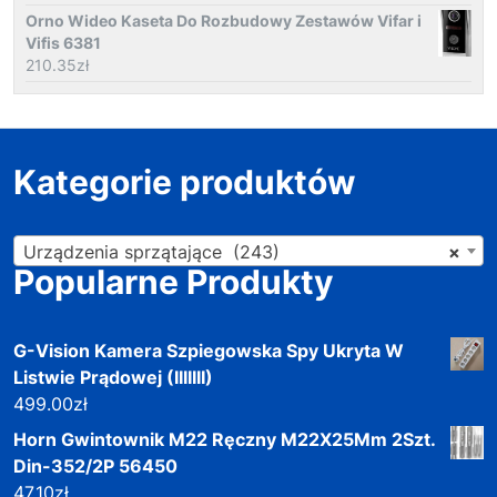
Orno Wideo Kaseta Do Rozbudowy Zestawów Vifar i
Vifis 6381
210.35
zł
Kategorie produktów
Urządzenia sprzątające (243)
×
Popularne Produkty
G-Vision Kamera Szpiegowska Spy Ukryta W
Listwie Prądowej (IIIIIII)
499.00
zł
Horn Gwintownik M22 Ręczny M22X25Mm 2Szt.
Din-352/2P 56450
47.10
zł