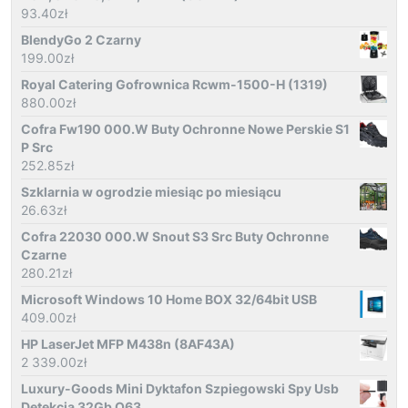
93.40
zł
BlendyGo 2 Czarny
199.00
zł
Royal Catering Gofrownica Rcwm-1500-H (1319)
880.00
zł
Cofra Fw190 000.W Buty Ochronne Nowe Perskie S1
P Src
252.85
zł
Szklarnia w ogrodzie miesiąc po miesiącu
26.63
zł
Cofra 22030 000.W Snout S3 Src Buty Ochronne
Czarne
280.21
zł
Microsoft Windows 10 Home BOX 32/64bit USB
409.00
zł
HP LaserJet MFP M438n (8AF43A)
2 339.00
zł
Luxury-Goods Mini Dyktafon Szpiegowski Spy Usb
Detekcja 32Gb Q63