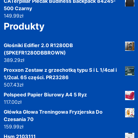
CATerpillar Plecak Budiness Backpack 84245-
500 Czarny
149.99
zł
Produkty
Głośniki Edifier 2.0 R1280DB
(SPKEFR1280DBBROWN)
389.29
zł
Proxxon Zestaw z grzechotką typu S i L 1/4cal i
1/2cal. 65 części. PR23286
507.43
zł
Polspeed Papier Biurowy A4 5 Ryz
117.00
zł
Główka Głowa Treningowa Fryzjerska Do
Czesania 70
159.99
zł
Hsm 2103111