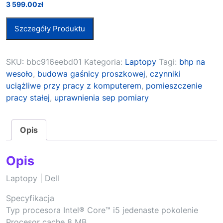
3 599.00
zł
Szczegóły Produktu
SKU:
bbc916eebd01
Kategoria:
Laptopy
Tagi:
bhp na
wesoło
,
budowa gaśnicy proszkowej
,
czynniki
uciążliwe przy pracy z komputerem
,
pomieszczenie
pracy stałej
,
uprawnienia sep pomiary
Opis
Opis
Laptopy | Dell
Specyfikacja
Typ procesora Intel® Core™ i5 jedenaste pokolenie
Procesor cache 8 MB