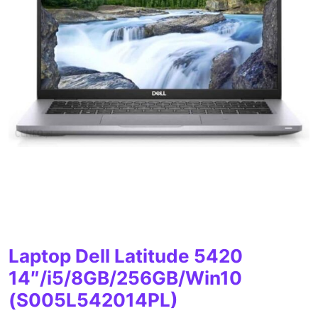
Laptop Dell Latitude 5420
14″/i5/8GB/256GB/Win10
(S005L542014PL)