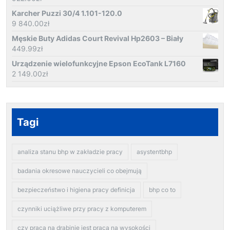
Karcher Puzzi 30/4 1.101-120.0
9 840.00
zł
Męskie Buty Adidas Court Revival Hp2603 – Biały
449.99
zł
Urządzenie wielofunkcyjne Epson EcoTank L7160
2 149.00
zł
Tagi
analiza stanu bhp w zakładzie pracy
asystentbhp
badania okresowe nauczycieli co obejmują
bezpieczeństwo i higiena pracy definicja
bhp co to
czynniki uciążliwe przy pracy z komputerem
czy praca na drabinie jest pracą na wysokości