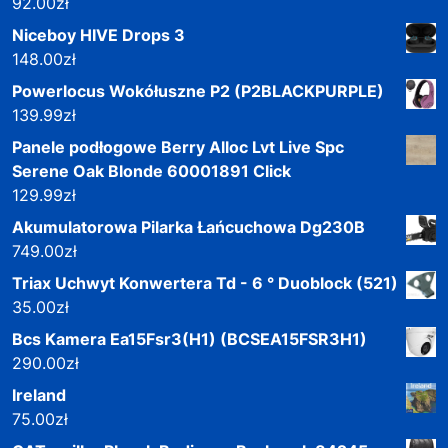
92.00
zł
Niceboy HIVE Drops 3
148.00
zł
Powerlocus Wokółuszne P2 (P2BLACKPURPLE)
139.99
zł
Panele podłogowe Berry Alloc Lvt Live Spc
Serene Oak Blonde 60001891 Click
129.99
zł
Akumulatorowa Pilarka Łańcuchowa Dg230B
749.00
zł
Triax Uchwyt Konwertera Td - 6 ° Duoblock (521)
35.00
zł
Bcs Kamera Ea15Fsr3(H1) (BCSEA15FSR3H1)
290.00
zł
Ireland
75.00
zł