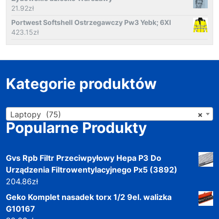
21.92
zł
Portwest Softshell Ostrzegawczy Pw3 Yebk; 6Xl
423.15
zł
Kategorie produktów
Laptopy (75)
×
Popularne Produkty
Gvs Rpb Filtr Przeciwpyłowy Hepa P3 Do
Urządzenia Filtrowentylacyjnego Px5 (3892)
204.86
zł
Geko Komplet nasadek torx 1/2 9el. walizka
G10167