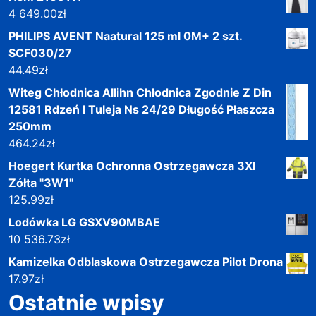
4 649.00
zł
PHILIPS AVENT Naatural 125 ml 0M+ 2 szt.
SCF030/27
44.49
zł
Witeg Chłodnica Allihn Chłodnica Zgodnie Z Din
12581 Rdzeń I Tuleja Ns 24/29 Długość Płaszcza
250mm
464.24
zł
Hoegert Kurtka Ochronna Ostrzegawcza 3Xl
Zółta "3W1"
125.99
zł
Lodówka LG GSXV90MBAE
10 536.73
zł
Kamizelka Odblaskowa Ostrzegawcza Pilot Drona
17.97
zł
Ostatnie wpisy