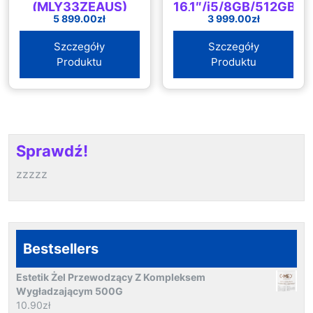
(MLY33ZEAUS)
16,1″/i5/8GB/512GB/W
5 899.00
zł
3 999.00
zł
(2K9J1EA)
Szczegóły
Szczegóły
Produktu
Produktu
Sprawdź!
zzzzz
Bestsellers
Estetik Żel Przewodzący Z Kompleksem
Wygładzającym 500G
10.90
zł