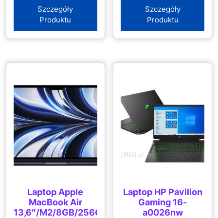
Szczegóły
Szczegóły
Produktu
Produktu
Laptop Apple
Laptop HP Pavilion
MacBook Air
Gaming 16-
13,6″/M2/8GB/256GB/macOS
a0026nw