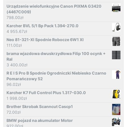
Urządzenie wielofunkcyjne Canon PIXMA G3420
(4467C009)
798.00
zł
Karcher BVL 5/1 Bp Pack 1.394-270.0
4 955.67
zł
Neo 81-321-Xl Spodnie Robocze 6W1 Xl
111.00
zł
brama wjazdowa dwuskrzydłowa Filip 100 ocynk +
Ral
3 400.00
zł
R E I S Pro B Spodnie Ogrodniczki Niebiesko Czarno
Pomarańczowy 52
96.02
zł
Karcher K7 Full Control Plus 1.317-030.0
1 998.00
zł
Brother Skrobak Scanncut Cascp1
72.00
zł
BMW pojazd na akumulator Motor
922.00
zł