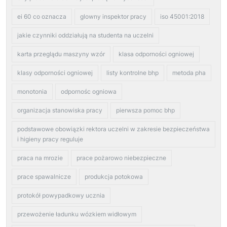
ei 60 co oznacza
glowny inspektor pracy
iso 45001:2018
jakie czynniki oddziałują na studenta na uczelni
karta przeglądu maszyny wzór
klasa odporności ogniowej
klasy odporności ogniowej
listy kontrolne bhp
metoda pha
monotonia
odpornośc ogniowa
organizacja stanowiska pracy
pierwsza pomoc bhp
podstawowe obowiązki rektora uczelni w zakresie bezpieczeństwa
i higieny pracy reguluje
praca na mrozie
prace pożarowo niebezpieczne
prace spawalnicze
produkcja potokowa
protokół powypadkowy ucznia
przewożenie ładunku wózkiem widłowym