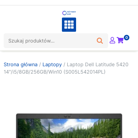
Skip
to
content
Szukaj:
0
Strona główna
/
Laptopy
/ Laptop Dell Latitude 5420
14″/i5/8GB/256GB/Win10 (S005L542014PL)