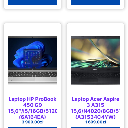
Laptop HP ProBook
Laptop Acer Aspire
450 G9
3 A315
15,6″/i5/16GB/512GB/Win11
15,6/N4020/8GB/512
(6A164EA)
(A31534C4YW)
3 909.00
zł
1 699.00
zł