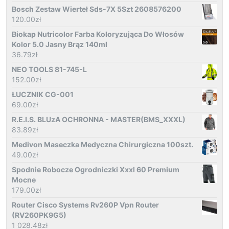
Bosch Zestaw Wierteł Sds-7X 5Szt 2608576200
120.00
zł
Biokap Nutricolor Farba Koloryzująca Do Włosów
Kolor 5.0 Jasny Brąz 140ml
36.79
zł
NEO TOOLS 81-745-L
152.00
zł
ŁUCZNIK CG-001
69.00
zł
R.E.I.S. BLUzA OCHRONNA - MASTER(BMS_XXXL)
83.89
zł
Medivon Maseczka Medyczna Chirurgiczna 100szt.
49.00
zł
Spodnie Robocze Ogrodniczki Xxxl 60 Premium
Mocne
179.00
zł
Router Cisco Systems Rv260P Vpn Router
(RV260PK9G5)
1 028.48
zł