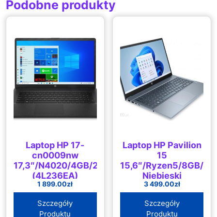
Podobne produkty
Laptop HP 17-
Laptop HP Pavilion
cn0009nw
15
17,3″/N4020/4GB/256GB/Win10
15,6″/Ryzen5/8GB/1T
(4L236EA)
Niebieski
1 899.00
zł
3 499.00
zł
(715W6EA10M2)
Szczegóły
Szczegóły
Produktu
Produktu