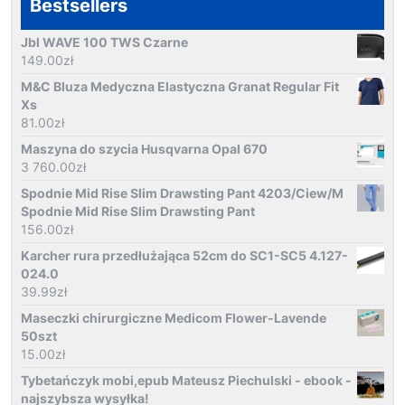
Bestsellers
Jbl WAVE 100 TWS Czarne
149.00
zł
M&C Bluza Medyczna Elastyczna Granat Regular Fit
Xs
81.00
zł
Maszyna do szycia Husqvarna Opal 670
3 760.00
zł
Spodnie Mid Rise Slim Drawsting Pant 4203/Ciew/M
Spodnie Mid Rise Slim Drawsting Pant
156.00
zł
Karcher rura przedłużająca 52cm do SC1-SC5 4.127-
024.0
39.99
zł
Maseczki chirurgiczne Medicom Flower-Lavende
50szt
15.00
zł
Tybetańczyk mobi,epub Mateusz Piechulski - ebook -
najszybsza wysyłka!