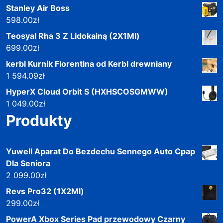
Stanley Air Boss
598.00
zł
Teosyal Rha 3 Z Lidokainą (2X1Ml)
699.00
zł
kerbl Kurnik Florentina od Kerbl drewniany
1 594.09
zł
HyperX Cloud Orbit S (HXHSCOSGMWW)
1 049.00
zł
Produkty
Yuwell Aparat Do Bezdechu Sennego Auto Cpap
Dla Seniora
2 099.00
zł
Revs Pro32 (1X2Ml)
299.00
zł
PowerA Xbox Series Pad przewodowy Czarny