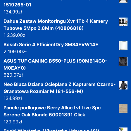
1519265-01
134.99
zł
Dahua Zestaw Monitoringu Xvr 1Tb 4 Kamery
Tubowe 5Mpx 2.8Mm (40806818)
1 239.00
zł
Bosch Serie 4 EfficientDry SMS4EVW14E
2 109.00
zł
ASUS TUF GAMING B550-PLUS (90MB14G0-
M0EAY0)
620.07
zł
Neo Bluza Dziana Ocieplana Z Kapturem Czarno-
Granatowa Rozmiar M (81-556-M)
134.99
zł
Panele podłogowe Berry Alloc Lvt Live Spc
Serene Oak Blonde 60001891 Click
129.99
zł
Ryobi Wiertarko-Wkrętarka Udarowa 18V