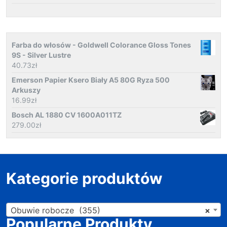
Farba do włosów - Goldwell Colorance Gloss Tones
9S - Silver Lustre
40.73
zł
Emerson Papier Ksero Biały A5 80G Ryza 500
Arkuszy
16.99
zł
Bosch AL 1880 CV 1600A011TZ
279.00
zł
Kategorie produktów
Obuwie robocze (355)
×
Popularne Produkty