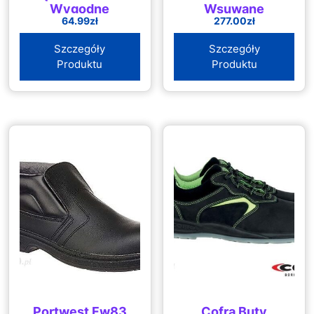
Wygodne
Wsuwane
64.99
zł
277.00
zł
Szczegóły
Szczegóły
Produktu
Produktu
Portwest Fw83
Cofra Buty