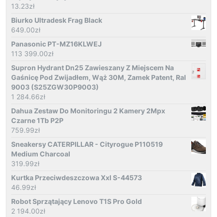
13.23
zł
Biurko Ultradesk Frag Black
649.00
zł
Panasonic PT-MZ16KLWEJ
113 399.00
zł
Supron Hydrant Dn25 Zawieszany Z Miejscem Na
Gaśnicę Pod Zwijadłem, Wąż 30M, Zamek Patent, Ral
9003 (S25ZGW30P9003)
1 284.66
zł
Dahua Zestaw Do Monitoringu 2 Kamery 2Mpx
Czarne 1Tb P2P
759.99
zł
Sneakersy CATERPILLAR - Cityrogue P110519
Medium Charcoal
319.99
zł
Kurtka Przeciwdeszczowa Xxl S-44573
46.99
zł
Robot Sprzątający Lenovo T1S Pro Gold
2 194.00
zł