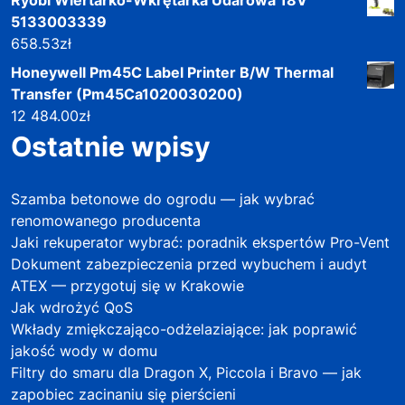
5133003339
658.53
zł
Honeywell Pm45C Label Printer B/W Thermal
Transfer (Pm45Ca1020030200)
12 484.00
zł
Ostatnie wpisy
Szamba betonowe do ogrodu — jak wybrać
renomowanego producenta
Jaki rekuperator wybrać: poradnik ekspertów Pro-Vent
Dokument zabezpieczenia przed wybuchem i audyt
ATEX — przygotuj się w Krakowie
Jak wdrożyć QoS
Wkłady zmiękczająco-odżelaziające: jak poprawić
jakość wody w domu
Filtry do smaru dla Dragon X, Piccola i Bravo — jak
zapobiec zacinaniu się pierścieni