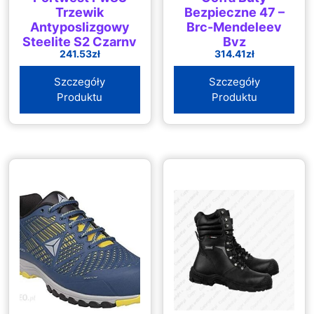
Trzewik
Bezpieczne 47 –
Antyposlizgowy
Brc-Mendeleev
Steelite S2 Czarny
Byz
241.53
zł
314.41
zł
Szczegóły
Szczegóły
Produktu
Produktu