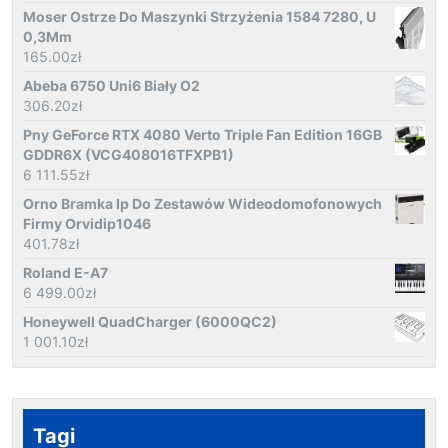
Moser Ostrze Do Maszynki Strzyżenia 1584 7280, U
0,3Mm
165.00
zł
Abeba 6750 Uni6 Biały O2
306.20
zł
Pny GeForce RTX 4080 Verto Triple Fan Edition 16GB
GDDR6X (VCG408016TFXPB1)
6 111.55
zł
Orno Bramka Ip Do Zestawów Wideodomofonowych
Firmy Orvidip1046
401.78
zł
Roland E-A7
6 499.00
zł
Honeywell QuadCharger (6000QC2)
1 001.10
zł
Tagi