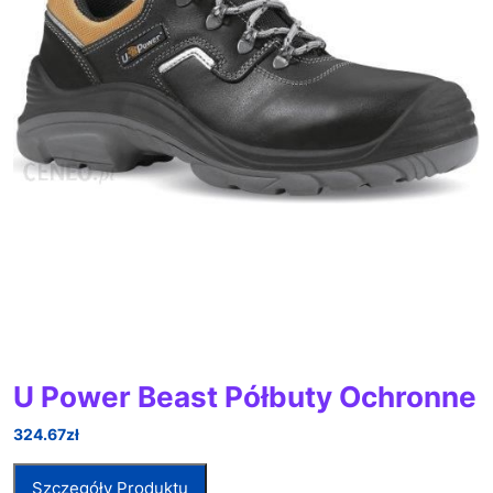
U Power Beast Półbuty Ochronne
324.67
zł
Szczegóły Produktu