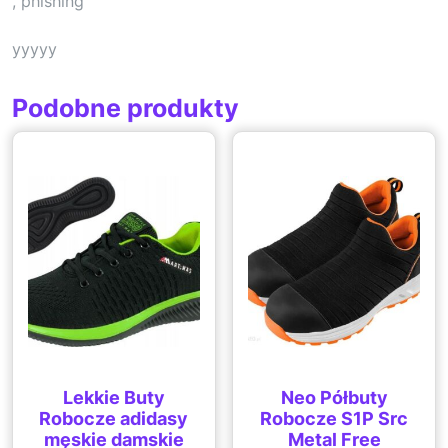
, phishing
yyyyy
Podobne produkty
Lekkie Buty
Neo Półbuty
Robocze adidasy
Robocze S1P Src
męskie damskie
Metal Free