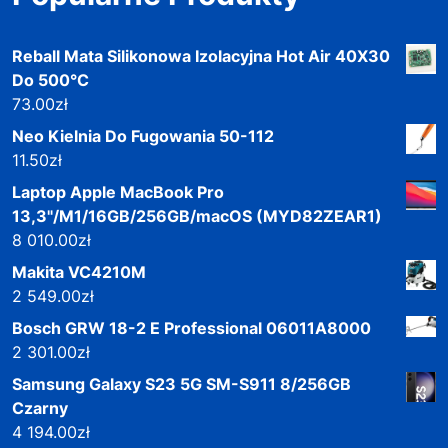
Reball Mata Silikonowa Izolacyjna Hot Air 40X30
Do 500°C
73.00
zł
Neo Kielnia Do Fugowania 50-112
11.50
zł
Laptop Apple MacBook Pro
13,3"/M1/16GB/256GB/macOS (MYD82ZEAR1)
8 010.00
zł
Makita VC4210M
2 549.00
zł
Bosch GRW 18-2 E Professional 06011A8000
2 301.00
zł
Samsung Galaxy S23 5G SM-S911 8/256GB
Czarny
4 194.00
zł