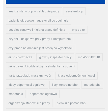
analiza stanu bhp w zakładzie pracy
asystentbhp
badania okresowe nauczycieli co obejmują
bezpieczeństwo i higiena pracy definicja
bhp co to
czynniki uciążliwe przy pracy z komputerem
czy praca na drabinie jest pracą na wysokości
ei 60 co oznacza
glowny inspektor pracy
iso 45001:2018
jakie czynniki oddziałują na studenta na uczelni
karta przeglądu maszyny wzór
klasa odporności ogniowej
klasy odporności ogniowej
listy kontrolne bhp
metoda pha
monotonia
odpornośc ogniowa
organizacja stanowiska pracy
pierwsza pomoc bhp