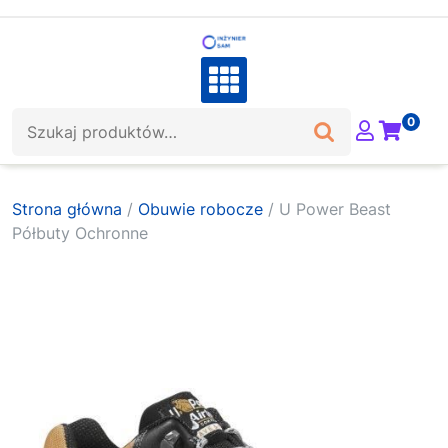
Skip
to
content
Szukaj:
0
Strona główna
/
Obuwie robocze
/ U Power Beast
Półbuty Ochronne