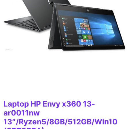
Laptop HP Envy x360 13-
ar0011nw
13″/Ryzen5/8GB/512GB/Win10