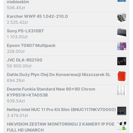
niebieskim
506.45
zł
Karcher WWP 45 1.042-210.0
2 525.42
zł
Sony PS-LX310BT
1 103.00
zł
Epson T0807 Multipack
329.00
zł
JVC DLA-RS2100
56 900.00
zł
Dahle Duży Płyn Olej Do Konserwacji Niszczarek 5L
694.29
zł
Deante Funkia Standard New 90x90 Chrom
KYP651K+KTA053B
939.54
zł
Nettop Intel NUC 11 Pro Kit Slim (BNUC11TNKV70000)
3 479.01
zł
HIKVISION ZESTAW MONITORINGU 2 KAMERY IP POE
FULL HD UNIARCH