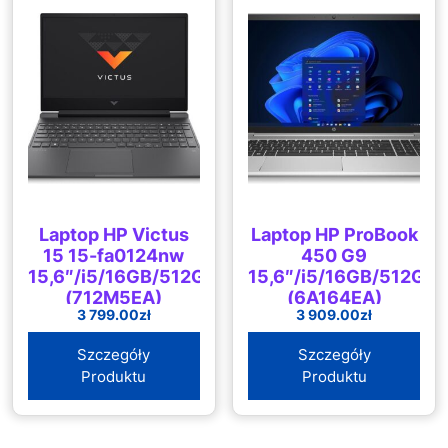
Laptop HP Victus
Laptop HP ProBook
15 15-fa0124nw
450 G9
15,6″/i5/16GB/512GB/NoOS
15,6″/i5/16GB/512GB/
(712M5EA)
(6A164EA)
3 799.00
zł
3 909.00
zł
Szczegóły
Szczegóły
Produktu
Produktu