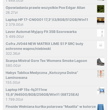
1 449.00
zł
Opowiadania prawie wszystkie Poe Edgar Allan
28.27
zł
Laptop HP 17-CN0001 17,3"/i3/8GB/512GB/Win11
2 379.00
zł
Lavor Automat Myjący Fit 35B Szorowarka
5 499.00
zł
Cofra JV044 NEW MATRIX LIME S1 P SRC buty
ochronne wapno/niebieski
322.36
zł
Scarpa Mistral Gore Tex Womens Smoke Lagoon
580.00
zł
Habys Tablica Medyczna „Kończyna Dolna”
Laminowana
155.00
zł
Laptop HP 15s-fq3111nw
15,6"/N4500/8GB/256GB/Win11 (68T25EA)
1 799.00
zł
Finside Wełniana kurtka polarowa "Maatila" w kolorze