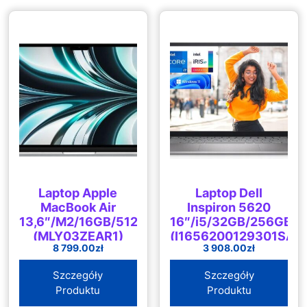
Laptop Apple
Laptop Dell
MacBook Air
Inspiron 5620
13,6″/M2/16GB/512GB/macOS
16″/i5/32GB/256GB/W
(MLY03ZEAR1)
(I1656200129301SA)
8 799.00
zł
3 908.00
zł
Szczegóły
Szczegóły
Produktu
Produktu