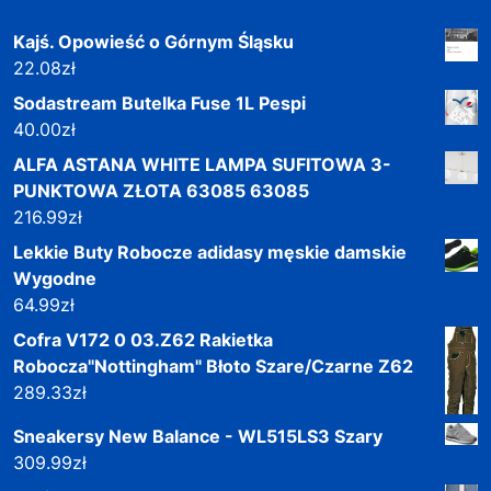
Kajś. Opowieść o Górnym Śląsku
22.08
zł
Sodastream Butelka Fuse 1L Pespi
40.00
zł
ALFA ASTANA WHITE LAMPA SUFITOWA 3-
PUNKTOWA ZŁOTA 63085 63085
216.99
zł
Lekkie Buty Robocze adidasy męskie damskie
Wygodne
64.99
zł
Cofra V172 0 03.Z62 Rakietka
Robocza"Nottingham" Błoto Szare/Czarne Z62
289.33
zł
Sneakersy New Balance - WL515LS3 Szary
309.99
zł