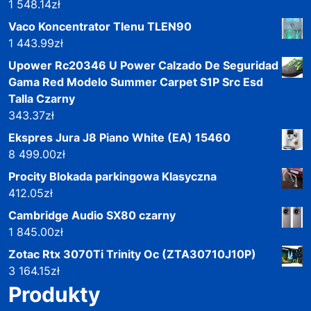
1 548.14
zł
Vaco Koncentrator Tlenu TLEN90
1 443.99
zł
Upower Rc20346 U Power Calzado De Seguridad
Gama Red Modelo Summer Carpet S1P Src Esd
Talla Czarny
343.37
zł
Ekspres Jura J8 Piano White (EA) 15460
8 499.00
zł
Procity Blokada parkingowa Klasyczna
412.05
zł
Cambridge Audio SX80 czarny
1 845.00
zł
Zotac Rtx 3070Ti Trinity Oc (ZTA30710J10P)
3 164.15
zł
Produkty