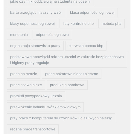
jakie czynniki oddziałują na studenta na uczelni
karta przeglądu maszyny wzór
klasa odporności ogniowej
klasy odporności ogniowej
listy kontrolne bhp
metoda pha
monotonia
odpornośc ogniowa
organizacja stanowiska pracy
pierwsza pomoc bhp
podstawowe obowiązki rektora uczelni w zakresie bezpieczeństwa
i higieny pracy reguluje
praca na mrozie
prace pożarowo niebezpieczne
prace spawalnicze
produkcja potokowa
protokół powypadkowy ucznia
przewożenie ładunku wózkiem widłowym
przy pracy z komputerem do czynników uciążliwych należą:
reczne prace transportowe