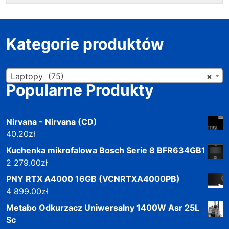
Kategorie produktów
Laptopy (75)
×
Popularne Produkty
Nirvana - Nirvana (CD)
40.20
zł
Kuchenka mikrofalowa Bosch Serie 8 BFR634GB1
2 279.00
zł
PNY RTX A4000 16GB (VCNRTXA4000PB)
4 899.00
zł
Metabo Odkurzacz Uniwersalny 1400W Asr 25L
Sc