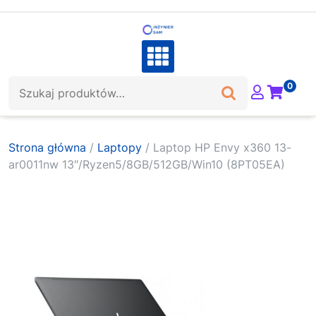
Skip
to
content
Szukaj:
0
Strona główna
/
Laptopy
/ Laptop HP Envy x360 13-
ar0011nw 13″/Ryzen5/8GB/512GB/Win10 (8PT05EA)