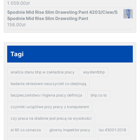
1 059.00
zł
Spodnie Mid Rise Slim Drawsting Pant 4203/Ciew/S
Spodnie Mid Rise Slim Drawsting Pant
156.00
zł
Tagi
analiza stanu bhp w zakładzie pracy
asystentbhp
badania okresowe nauczycieli co obejmują
bezpieczeństwo i higiena pracy definicja
bhp co to
czynniki uciążliwe przy pracy z komputerem
czy praca na drabinie jest pracą na wysokości
ei 60 co oznacza
glowny inspektor pracy
iso 45001:2018