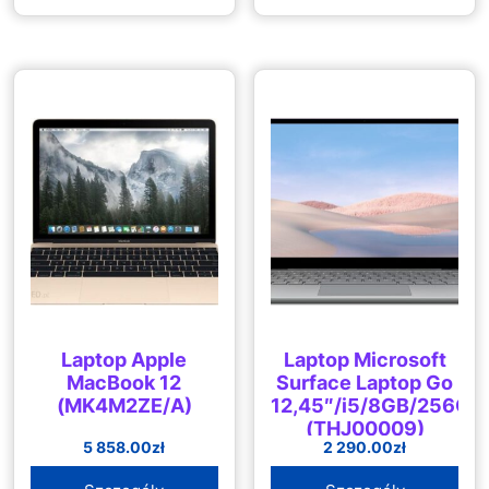
Laptop Apple
Laptop Microsoft
MacBook 12
Surface Laptop Go
(MK4M2ZE/A)
12,45″/i5/8GB/256GB
(THJ00009)
5 858.00
zł
2 290.00
zł