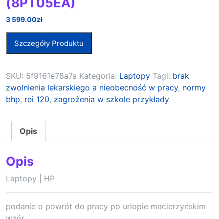
(8PT05EA)
3 599.00
zł
Szczegóły Produktu
SKU:
5f9161e78a7a
Kategoria:
Laptopy
Tagi:
brak
zwolnienia lekarskiego a nieobecność w pracy
,
normy
bhp
,
rei 120
,
zagrożenia w szkole przykłady
Opis
Opis
Laptopy | HP
podanie o powrót do pracy po urlopie macierzyńskim
wzór