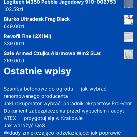
Logitech M350 Pebble Jagodowy 910-006753
102.59
zł
Biurko Ultradesk Frag Black
649.00
zł
Revofil Fine (2X1Ml)
339.00
zł
Safe Armed Czujka Alarmowa Wm2 5Lat
269.00
zł
Ostatnie wpisy
Szamba betonowe do ogrodu — jak wybrać
renomowanego producenta
Jaki rekuperator wybrać: poradnik ekspertów Pro-Vent
Dokument zabezpieczenia przed wybuchem i audyt
ATEX — przygotuj się w Krakowie
Jak wdrożyć QoS
Wkłady zmiękczająco-odżelaziające: jak poprawić