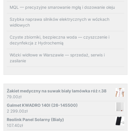
MQL — precyzyjne smarowanie mgłą i dozowanie oleju
Szybka naprawa silników elektrycznych w wózkach
widłowych
Czyste zbiorniki, bezpieczna woda — czyszczenie i
dezynfekcja z Hydrochemią
Wózki widłowe w Warszawie — sprzedaż, serwis i
zasilanie
Żakiet medyczny na suwak biały lamówka róż r.38
79.00
zł
Galmet KWADRO 140l (26-145500)
2 299.00
zł
Reolink Panel Solarny (Bialy)
107.40
zł