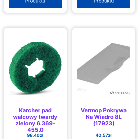
Produktu
Produktu
Karcher pad
Vermop Pokrywa
walcowy twardy
Na Wiadro 8L
zielony 6.369-
(17923)
455.0
98.40
zł
40.57
zł