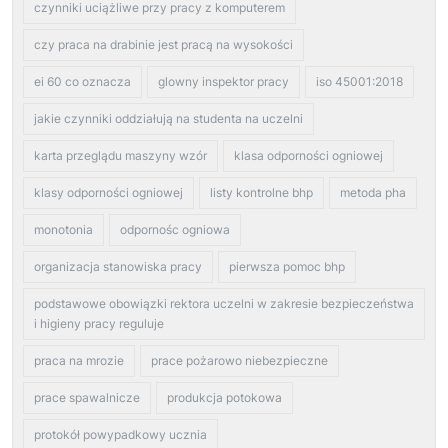
czynniki uciążliwe przy pracy z komputerem
czy praca na drabinie jest pracą na wysokości
ei 60 co oznacza
glowny inspektor pracy
iso 45001:2018
jakie czynniki oddziałują na studenta na uczelni
karta przeglądu maszyny wzór
klasa odporności ogniowej
klasy odporności ogniowej
listy kontrolne bhp
metoda pha
monotonia
odpornośc ogniowa
organizacja stanowiska pracy
pierwsza pomoc bhp
podstawowe obowiązki rektora uczelni w zakresie bezpieczeństwa
i higieny pracy reguluje
praca na mrozie
prace pożarowo niebezpieczne
prace spawalnicze
produkcja potokowa
protokół powypadkowy ucznia