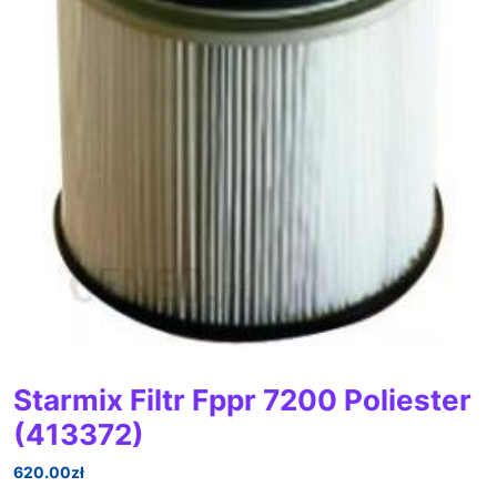
Starmix Filtr Fppr 7200 Poliester
(413372)
620.00
zł