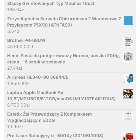
Złączy Gwintowanych Typ Mobilex 10szt.
160.04
zł
Zarys Alphatex Serweta Chirurgiczna 2 Warstwowa Z
Przylepcem 75X90 (ATNFAS9)
3.64
zł
Brother PR-680W
43 660.00
zł
Hendi Pasta do podgrzewaczy Horeca, puszka 200g,
etanol - 6 sztuk w zestawie
27.44
zł
Airpress HL340-90 36844/E
1 850.00
zł
Laptop Apple MacBook Air
13,6"/M2/16GB/512GB/macOS (MLY13ZEAR1D1US)
8 799.00
zł
Estetik Żel Przewodzący Z Kompleksem
Wygładzającym 500G
10.90
zł
Pro Laser Rotacyjny Lr-500Xy (30106L1098)