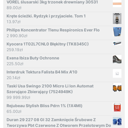
VOREL ślusarski 3kg trzonek drewniany 30531
89.00
zł
Kręte ścieżki. Rydzyk i przyjaciele. Tom 1
13.97
zł
Philips Koncentrator Tlenu Respironics Ever Flo
2 990.90
zł
Kyocera 1T02L7CNL0 Błękitny (TK8345C)
259.19
zł
Exena Ibiza Buty Ochronne
225.50
zł
Interdruk Tektura Falista B4 Mix A'10
20.14
zł
Taski Usa Swingo 2100 Μicro Li Ion Automat
Szorująco Zbierający (7524949K)
99 999.99
zł
Rejubeau Stylish Bliss Pdrn 1% (1X4Ml)
65.00
zł
Duran 29 227 08 Gl 32 Zamknięcie Śrubowe Z
Tworzywa Pbt Czerwone Z Otworem Przelotowym Do