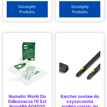
Szczegóły
Szczegóły
Produktu
Produktu
Numatic Worki Do
Karcher zestaw do
Odkurzacza 10 Szt
czyszczenia
Nvm4Bh 604020
podłóg classic do