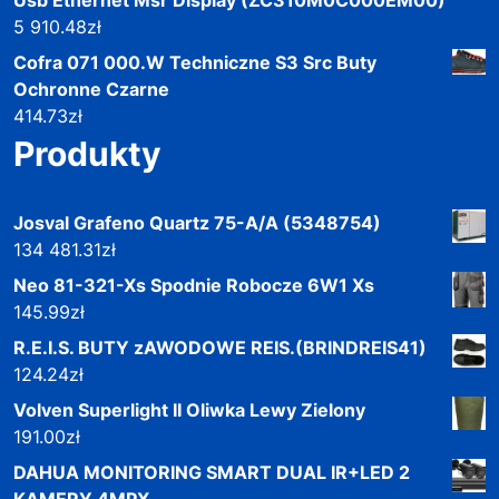
5 910.48
zł
Cofra 071 000.W Techniczne S3 Src Buty
Ochronne Czarne
414.73
zł
Produkty
Josval Grafeno Quartz 75-A/A (5348754)
134 481.31
zł
Neo 81-321-Xs Spodnie Robocze 6W1 Xs
145.99
zł
R.E.I.S. BUTY zAWODOWE REIS.(BRINDREIS41)
124.24
zł
Volven Superlight II Oliwka Lewy Zielony
191.00
zł
DAHUA MONITORING SMART DUAL IR+LED 2
KAMERY 4MPX