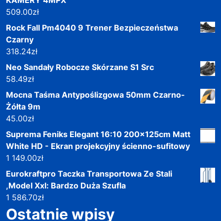
509.00
zł
Rock Fall Pm4040 9 Trener Bezpieczeństwa
Czarny
318.24
zł
Neo Sandały Robocze Skórzane S1 Src
58.49
zł
Mocna Taśma Antypoślizgowa 50mm Czarno-
Żółta 9m
45.00
zł
Suprema Feniks Elegant 16:10 200x125cm Matt
White HD - Ekran projekcyjny ścienno-sufitowy
1 149.00
zł
Eurokraftpro Taczka Transportowa Ze Stali
,Model Xxl: Bardzo Duża Szufla
1 586.70
zł
Ostatnie wpisy