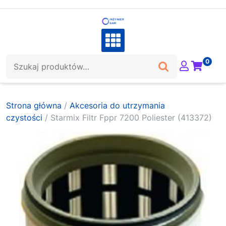
Skip
to
content
Szukaj:
0
Strona główna
/
Akcesoria do utrzymania
czystości
/ Starmix Filtr Fppr 7200 Poliester (413372)