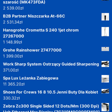
szarość (MK473FDA)
2 539.00
zł
B2B Partner Niszczarka At-66C
2 531.34
zł
Hansgrohe Crometta S 240 1jet chrom
27267000
1 148.99
zł
Grohe Rainshower 27477000
1 399.00
zł
Work Sharp System Ostrzący Guided Sharpening
371.00
zł
Spa Lux Leżanka Zabiegowa
11 365.20
zł
Shoes For Crews 16 8 10.5 Jenni Buty Dla Kobiet
330.32
zł
Zebra Zc300 Single Sided 12 Dots/Mm (300 Dpi)
Usb Ethernet Msr Display (ZC310M0C000EM00)