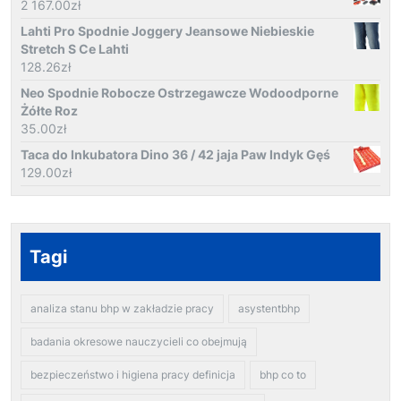
2 167.00
zł
Lahti Pro Spodnie Joggery Jeansowe Niebieskie
Stretch S Ce Lahti
128.26
zł
Neo Spodnie Robocze Ostrzegawcze Wodoodporne
Żółte Roz
35.00
zł
Taca do Inkubatora Dino 36 / 42 jaja Paw Indyk Gęś
129.00
zł
Tagi
analiza stanu bhp w zakładzie pracy
asystentbhp
badania okresowe nauczycieli co obejmują
bezpieczeństwo i higiena pracy definicja
bhp co to