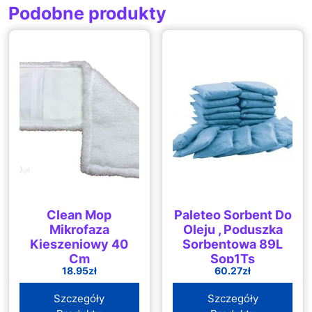
Podobne produkty
Clean Mop
Paleteo Sorbent Do
Mikrofaza
Oleju , Poduszka
Kieszeniowy 40
Sorbentowa 89L
Cm
Sop1Ts
18.95
zł
60.27
zł
Szczegóły
Szczegóły