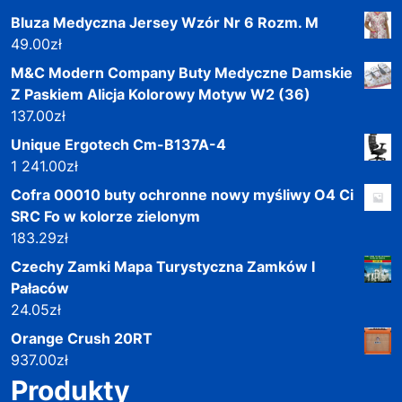
Bluza Medyczna Jersey Wzór Nr 6 Rozm. M
49.00
zł
M&C Modern Company Buty Medyczne Damskie
Z Paskiem Alicja Kolorowy Motyw W2 (36)
137.00
zł
Unique Ergotech Cm-B137A-4
1 241.00
zł
Cofra 00010 buty ochronne nowy myśliwy O4 Ci
SRC Fo w kolorze zielonym
183.29
zł
Czechy Zamki Mapa Turystyczna Zamków I
Pałaców
24.05
zł
Orange Crush 20RT
937.00
zł
Produkty