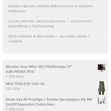
Szybka naprawa silników elektrycznych w wózkach
widłowych
Czyste zbiorniki, bezpieczna woda — czyszczenie i
dezynfekcja z Hydrochemią
Wózki widłowe w Warszawie — sprzedaż, serwis i
zasilanie
Monitor Acer Nitro VG270UPbmiipx 27"
(UM.HV0EE.P01)
1 399.00
zł
NEO TOOLS 81-242-XL
132.00
zł
Disan Zsa 45 Prestige + Zestaw Sprzątający Vip 9M
On/Off Separator Cobra Inox
7 999.00
zł