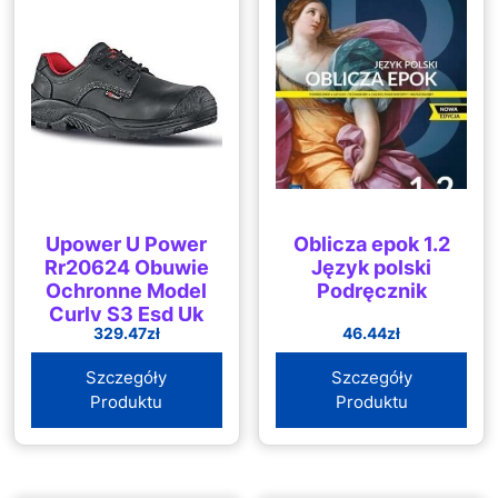
Upower U Power
Oblicza epok 1.2
Rr20624 Obuwie
Język polski
Ochronne Model
Podręcznik
Curly S3 Esd Uk
329.47
zł
46.44
zł
Src
Szczegóły
Szczegóły
Produktu
Produktu