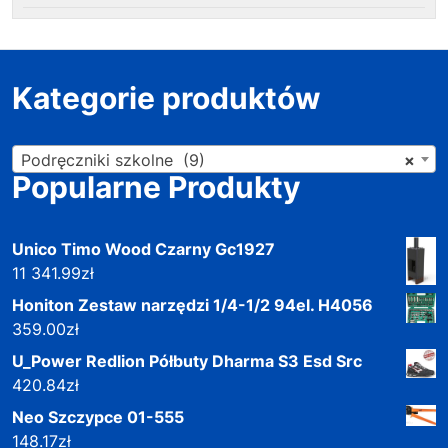
Kategorie produktów
Podręczniki szkolne (9)
×
Popularne Produkty
Unico Timo Wood Czarny Gc1927
11 341.99
zł
Honiton Zestaw narzędzi 1/4-1/2 94el. H4056
359.00
zł
U_Power Redlion Półbuty Dharma S3 Esd Src
420.84
zł
Neo Szczypce 01-555
148.17
zł