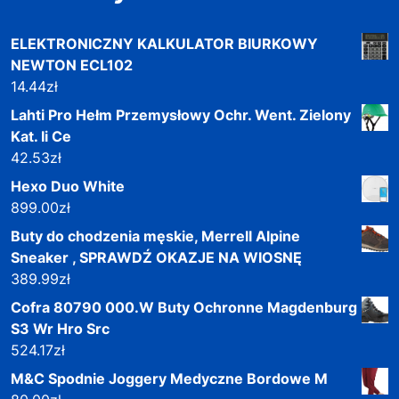
ELEKTRONICZNY KALKULATOR BIURKOWY
NEWTON ECL102
14.44
zł
Lahti Pro Hełm Przemysłowy Ochr. Went. Zielony
Kat. Ii Ce
42.53
zł
Hexo Duo White
899.00
zł
Buty do chodzenia męskie, Merrell Alpine
Sneaker , SPRAWDŹ OKAZJE NA WIOSNĘ
389.99
zł
Cofra 80790 000.W Buty Ochronne Magdenburg
S3 Wr Hro Src
524.17
zł
M&C Spodnie Joggery Medyczne Bordowe M