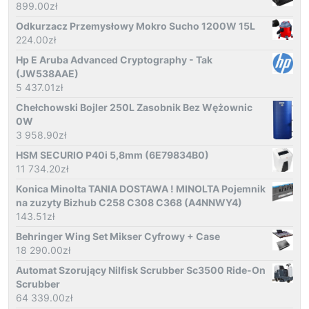
899.00
zł
Odkurzacz Przemysłowy Mokro Sucho 1200W 15L
224.00
zł
Hp E Aruba Advanced Cryptography - Tak
(JW538AAE)
5 437.01
zł
Chełchowski Bojler 250L Zasobnik Bez Wężownic
0W
3 958.90
zł
HSM SECURIO P40i 5,8mm (6E79834B0)
11 734.20
zł
Konica Minolta TANIA DOSTAWA ! MINOLTA Pojemnik
na zuzyty Bizhub C258 C308 C368 (A4NNWY4)
143.51
zł
Behringer Wing Set Mikser Cyfrowy + Case
18 290.00
zł
Automat Szorujący Nilfisk Scrubber Sc3500 Ride-On
Scrubber
64 339.00
zł