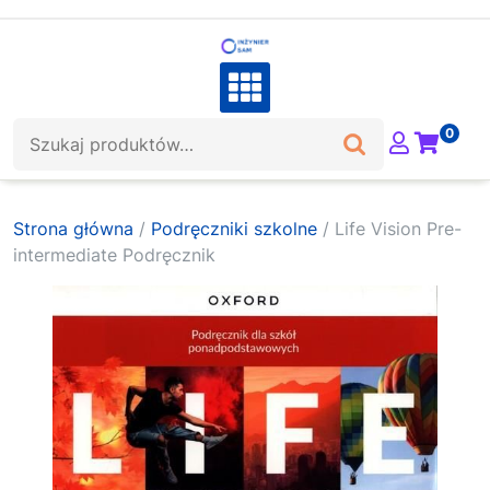
Skip
to
content
Szukaj:
0
Strona główna
/
Podręczniki szkolne
/ Life Vision Pre-
intermediate Podręcznik