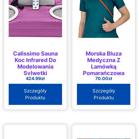
Calissimo Sauna
Morska Bluza
Koc Infrared Do
Medyczna Z
Modelowania
Lamówką
Sylwetki
Pomarańczową
424.99
zł
70.00
zł
Wyszczuplający
(46) M&C
Prek90Ko60
Szczegóły
Szczegóły
Produktu
Produktu