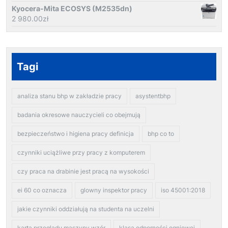
Kyocera-Mita ECOSYS (M2535dn)
2 980.00
zł
Tagi
analiza stanu bhp w zakładzie pracy
asystentbhp
badania okresowe nauczycieli co obejmują
bezpieczeństwo i higiena pracy definicja
bhp co to
czynniki uciążliwe przy pracy z komputerem
czy praca na drabinie jest pracą na wysokości
ei 60 co oznacza
glowny inspektor pracy
iso 45001:2018
jakie czynniki oddziałują na studenta na uczelni
karta przeglądu maszyny wzór
klasa odporności ogniowej