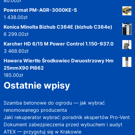
80.00
zł
Powermat PM-AGR-3000KE-S
1 438.00
zł
Konica Minolta Bizhub C364E (bizhub C364e)
6 299.00
zł
Karcher HD 6/15 M Power Control 1.150-937.0
3 468.60
zł
Hawera Wiertło Środkowiec Dwuostrzowy Hm
25mmX90 Pl862
185.00
zł
Ostatnie wpisy
Szamba betonowe do ogrodu — jak wybrać
renomowanego producenta
Jaki rekuperator wybrać: poradnik ekspertów Pro-Vent
Dokument zabezpieczenia przed wybuchem i audyt
ATEX — przygotuj się w Krakowie