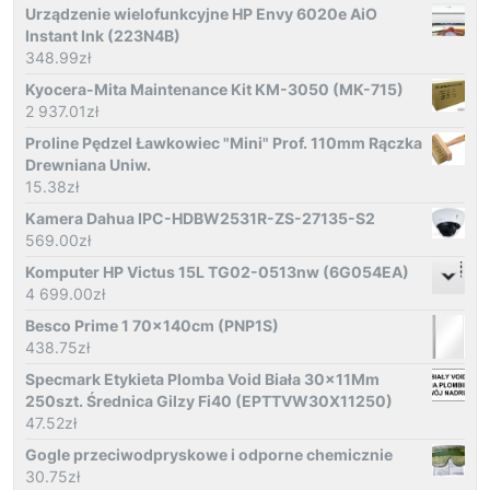
Urządzenie wielofunkcyjne HP Envy 6020e AiO
Instant Ink (223N4B)
348.99
zł
Kyocera-Mita Maintenance Kit KM-3050 (MK-715)
2 937.01
zł
Proline Pędzel Ławkowiec "Mini" Prof. 110mm Rączka
Drewniana Uniw.
15.38
zł
Kamera Dahua IPC-HDBW2531R-ZS-27135-S2
569.00
zł
Komputer HP Victus 15L TG02-0513nw (6G054EA)
4 699.00
zł
Besco Prime 1 70x140cm (PNP1S)
438.75
zł
Specmark Etykieta Plomba Void Biała 30x11Mm
250szt. Średnica Gilzy Fi40 (EPTTVW30X11250)
47.52
zł
Gogle przeciwodpryskowe i odporne chemicznie
30.75
zł