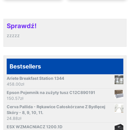
Sprawdź!
zzzzz
Bestsellers
Ariete Breakfast Station 1344
458.00
zł
Epson Pojemnik na zużyty tusz C12C890191
150.57
zł
Cerva Pallida - Rękawice Całoskórzane Z Bydlęcej
Skóry - 8, 9, 10, 11.
24.88
zł
ESX WZMACNIACZ 1200.1D