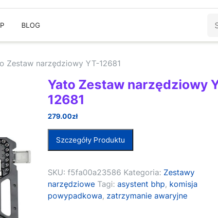
Sz
EP
BLOG
to Zestaw narzędziowy YT-12681
Yato Zestaw narzędziowy 
12681
279.00
zł
Szczegóły Produktu
SKU:
f5fa00a23586
Kategoria:
Zestawy
narzędziowe
Tagi:
asystent bhp
,
komisja
powypadkowa
,
zatrzymanie awaryjne