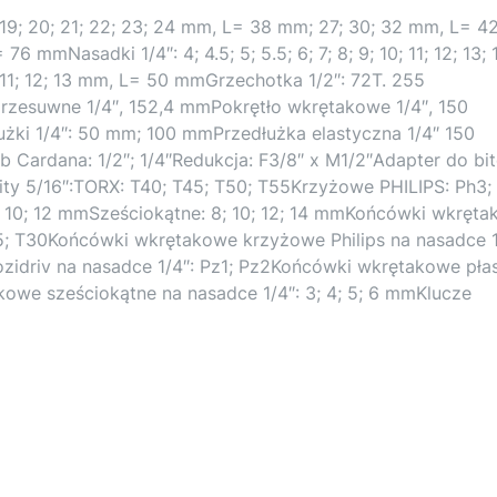
 18; 19; 20; 21; 22; 23; 24 mm, L= 38 mm; 27; 30; 32 mm, L= 4
76 mmNasadki 1/4″: 4; 4.5; 5; 5.5; 6; 7; 8; 9; 10; 11; 12; 13;
; 11; 12; 13 mm, L= 50 mmGrzechotka 1/2″: 72T. 255
rzesuwne 1/4″, 152,4 mmPokrętło wkrętakowe 1/4″, 150
żki 1/4″: 50 mm; 100 mmPrzedłużka elastyczna 1/4″ 150
 Cardana: 1/2″; 1/4″Redukcja: F3/8″ x M1/2″Adapter do bi
ity 5/16″:TORX: T40; T45; T50; T55Krzyżowe PHILIPS: Ph3;
; 10; 12 mmSześciokątne: 8; 10; 12; 14 mmKońcówki wkręt
25; T30Końcówki wkrętakowe krzyżowe Philips na nasadce 1
idriv na nasadce 1/4″: Pz1; Pz2Końcówki wkrętakowe płas
kowe sześciokątne na nasadce 1/4″: 3; 4; 5; 6 mmKlucze