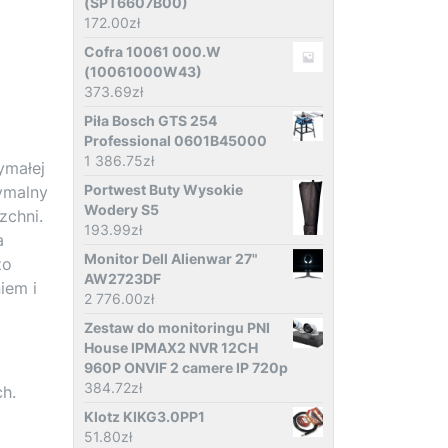
(SPT6607B00)
172.00
zł
Cofra 10061 000.W
(10061000W43)
373.69
zł
Piła Bosch GTS 254
Professional 0601B45000
1 386.75
zł
ymałej
Portwest Buty Wysokie
ymalny
Wodery S5
zchni.
193.99
zł
a
Monitor Dell Alienwar 27"
zo
AW2723DF
iem i
2 776.00
zł
Zestaw do monitoringu PNI
House IPMAX2 NVR 12CH
960P ONVIF 2 camere IP 720p
384.72
zł
h.
Klotz KIKG3.0PP1
51.80
zł