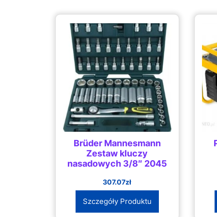
Brüder Mannesmann
Zestaw kluczy
nasadowych 3/8″ 2045
307.07
zł
Szczegóły Produktu