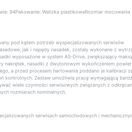
wie: 94Pakowanie: Walizka plastikowaRozmiar mocowania
owany pod kątem potrzeb wyspecjalizowanych serwisów
sadowe, jak i napędy nasadek, zostały wykonane z wytrz
adki wyposażone w system AS-Drive, zwiększający maks
ży nakrętek, nasadki z dwutonowym wykończeniem powier
o, a przed procesem hartowania poddano je kalibracji z
eń kontrolnych. Zestaw umożliwia pracę wymagającą bard
nywać wiele czynności serwisowych związanych z odkręcan
ych rozmiarach nominalnych.
pecjalizowanych serwisach samochodowych i mechanicznyc