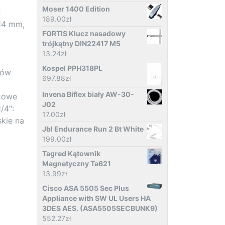
Moser 1400 Edition
2
189.00
zł
 14 mm,
FORTIS Klucz nasadowy
trójkątny DIN22417 M5
13.24
zł
Kospel PPH318PL
tów
697.88
zł
Invena Biflex biały AW-30-
akowe
J02
/4″:
17.00
zł
kie na
Jbl Endurance Run 2 Bt White
199.00
zł
Tagred Kątownik
Magnetyczny Ta621
13.99
zł
Cisco ASA 5505 Sec Plus
Appliance with SW UL Users HA
3DES AES. (ASA5505SECBUNK9)
552.27
zł