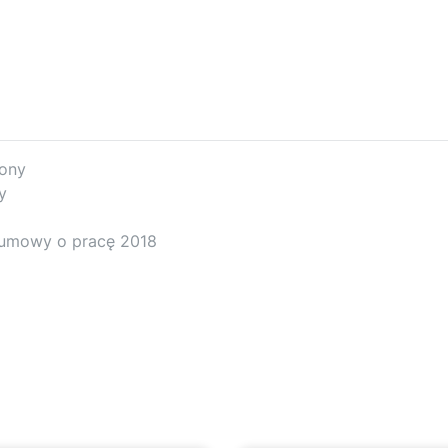
lony
y
 umowy o pracę 2018