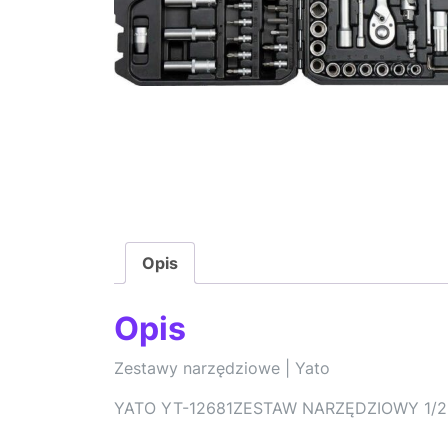
Opis
Opis
Zestawy narzędziowe | Yato
YATO YT-12681ZESTAW NARZĘDZIOWY 1/2,