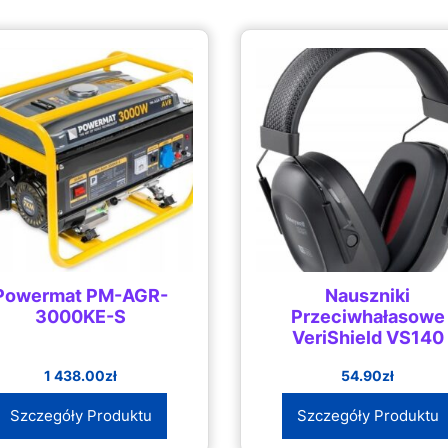
Powermat PM-AGR-
Nauszniki
3000KE-S
Przeciwhałasowe
VeriShield VS140
1 438.00
zł
54.90
zł
Szczegóły Produktu
Szczegóły Produktu