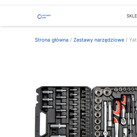
Skip
to
SKL
content
Strona główna
/
Zestawy narzędziowe
/ Ya