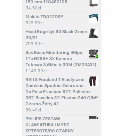
150 mm 120480108
34.50
zł
Makita TD022DSE
626.66
zł
Head Edge Lyt 90 Black Green
20/21
799.99
zł
Bcs Basic Monitoring 4Mpx
1Tb H265+ 3X Kamera
Tubowa 3.6Mm Ir 30M (ZM23431)
1 149.99
zł
R E I S Frauland T Elastyczne
Damskie Spodnie Ochronne
Do Pasa Frauland 62% Poliester
35% Bawełna 3% Elastan 240 G/M²
Czarno Żółty 42
86.40
zł
PHILIPS ZESTAW
KLAWIATURA I MYSZ
SPT6607B/00 CZARNY