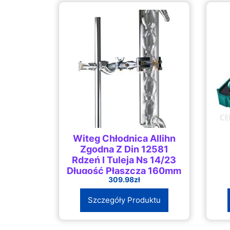
Witeg Chłodnica Allihn
Zgodna Z Din 12581
Rdzeń I Tuleja Ns 14/23
Długość Płaszcza 160mm
309.98
zł
Szczegóły Produktu