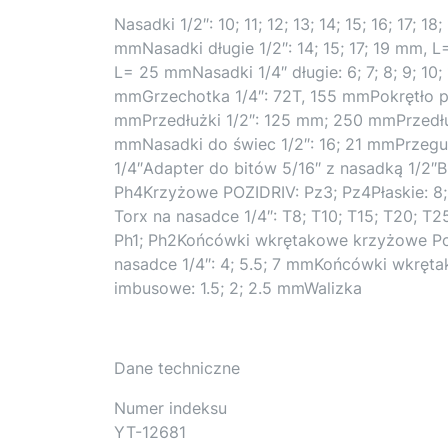
Nasadki 1/2″: 10; 11; 12; 13; 14; 15; 16; 17;
mmNasadki długie 1/2″: 14; 15; 17; 19 mm, L= 
L= 25 mmNasadki 1/4″ długie: 6; 7; 8; 9; 10
mmGrzechotka 1/4″: 72T, 155 mmPokrętło p
mmPrzedłużki 1/2″: 125 mm; 250 mmPrzedłu
mmNasadki do świec 1/2″: 16; 21 mmPrzegub
1/4″Adapter do bitów 5/16″ z nasadką 1/2″B
Ph4Krzyżowe POZIDRIV: Pz3; Pz4Płaskie: 8
Torx na nasadce 1/4″: T8; T10; T15; T20; T
Ph1; Ph2Końcówki wkrętakowe krzyżowe Poz
nasadce 1/4″: 4; 5.5; 7 mmKońcówki wkręta
imbusowe: 1.5; 2; 2.5 mmWalizka
Dane techniczne
Numer indeksu
YT-12681