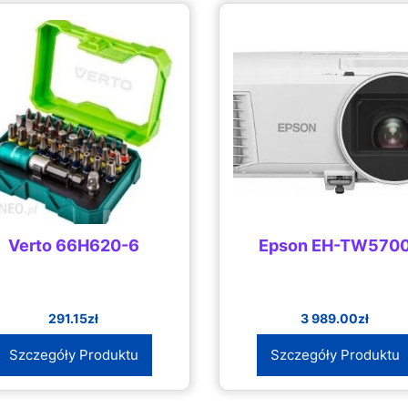
Verto 66H620-6
Epson EH-TW570
291.15
zł
3 989.00
zł
Szczegóły Produktu
Szczegóły Produktu