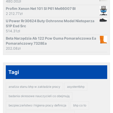
480.00
zł
Profim Xenon Net 101 Sl P61 Me66007 Bl
2 212.77
zł
U Power Rr30624 Buty Ochronne Model Nietoperza
S1P Esd Src
514.31
zł
Beta Narzędzia Ab 122 Pcw Guma Pomarańczowa Ea
Pomarańczowy 7328Ea
202.08
zł
Tagi
analiza stanu bhp w zakładzie pracy
asystentbhp
badania okresowe nauczycieli co obejmują
bezpieczeństwo i higiena pracy definicja
bhp co to