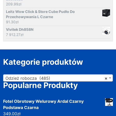
209.99
zł
Leitz Wow Click & Store Cube Pudło Do
Przechowywania L Czarne
91.30
zł
Vivitek Dh858N
7 912.27
zł
Kategorie produktów
Odzież robocza (485)
×
Popularne Produkty
Fotel Obrotowy Welurowy Ardal Czarny
Podstawa Czarna
349.00
zł