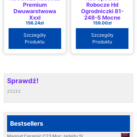
Premium
Robocze Hd
Dwuwarstwowa
Ogrodniczki 81-
Xxxl
248-S Mocne
156.24
zł
159.00
zł
Szczegóły
Szczegóły
Produktu
Produktu
Sprawdź!
zzzzz
Bestsellers
Magnat Ceramic C23 Moc Jadeitu 5L