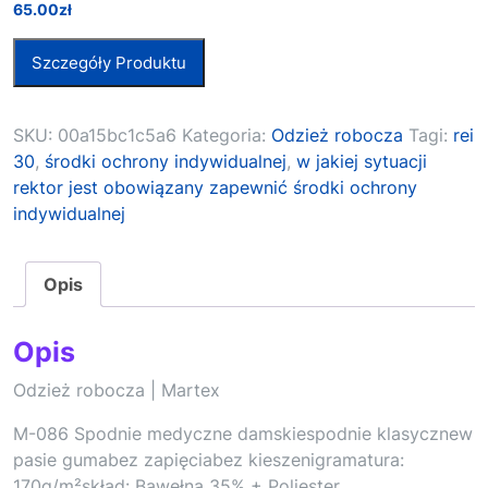
65.00
zł
Szczegóły Produktu
SKU:
00a15bc1c5a6
Kategoria:
Odzież robocza
Tagi:
rei
30
,
środki ochrony indywidualnej
,
w jakiej sytuacji
rektor jest obowiązany zapewnić środki ochrony
indywidualnej
Opis
Opis
Odzież robocza | Martex
M-086 Spodnie medyczne damskiespodnie klasycznew
pasie gumabez zapięciabez kieszenigramatura:
170g/m²skład: Bawełna 35% + Poliester