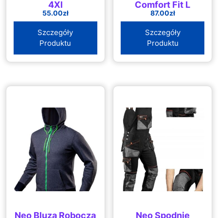
4Xl
Comfort Fit L
55.00
zł
87.00
zł
Szczegóły
Szczegóły
Produktu
Produktu
Neo Bluza Robocza
Neo Spodnie