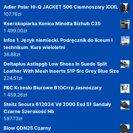
Adler Polar Hi-Q JACKET 506 Ciemnoszary XXXL
107.76
zł
Kserokopiarka Konica Minolta Bizhub C35
1 499.00
zł
Infos 1. Język niemiecki. Podręcznik do liceum i
technikum. Kurs wieloletni
36.88
zł
Deltaplus Astispgb Low Shoes In Suede Split
Leather With Mesh Inserts S1P Src Grey Blue Size
224.51
zł
P&C Krzesło Biurowe B10Crrp Jasnoszary
1 459.26
zł
Steitz Secura 612034 Vd 2000 Esd S1 Sandały
Czarne Szerokość Nb
597.73
zł
Blow GDN25 Czarny