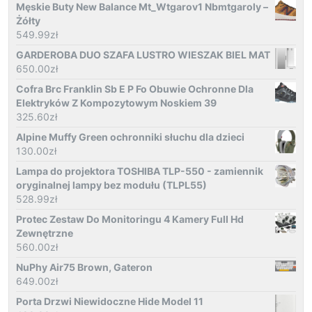
Męskie Buty New Balance Mt_Wtgarov1 Nbmtgaroly –
Żółty
549.99
zł
GARDEROBA DUO SZAFA LUSTRO WIESZAK BIEL MAT
650.00
zł
Cofra Brc Franklin Sb E P Fo Obuwie Ochronne Dla
Elektryków Z Kompozytowym Noskiem 39
325.60
zł
Alpine Muffy Green ochronniki słuchu dla dzieci
130.00
zł
Lampa do projektora TOSHIBA TLP-550 - zamiennik
oryginalnej lampy bez modułu (TLPL55)
528.99
zł
Protec Zestaw Do Monitoringu 4 Kamery Full Hd
Zewnętrzne
560.00
zł
NuPhy Air75 Brown, Gateron
649.00
zł
Porta Drzwi Niewidoczne Hide Model 11