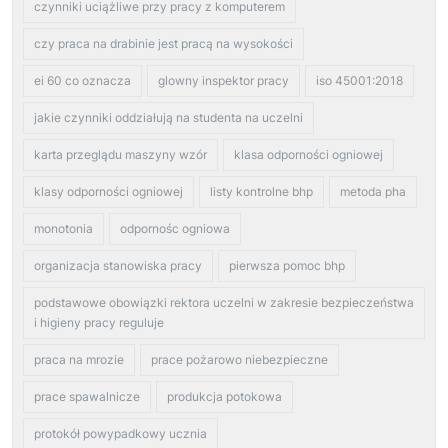
czynniki uciążliwe przy pracy z komputerem
czy praca na drabinie jest pracą na wysokości
ei 60 co oznacza
glowny inspektor pracy
iso 45001:2018
jakie czynniki oddziałują na studenta na uczelni
karta przeglądu maszyny wzór
klasa odporności ogniowej
klasy odporności ogniowej
listy kontrolne bhp
metoda pha
monotonia
odpornośc ogniowa
organizacja stanowiska pracy
pierwsza pomoc bhp
podstawowe obowiązki rektora uczelni w zakresie bezpieczeństwa
i higieny pracy reguluje
praca na mrozie
prace pożarowo niebezpieczne
prace spawalnicze
produkcja potokowa
protokół powypadkowy ucznia