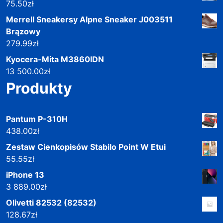
75.50
zł
Merrell Sneakersy Alpne Sneaker J003511
Brązowy
279.99
zł
Kyocera-Mita M3860IDN
13 500.00
zł
Produkty
Pantum P-310H
438.00
zł
Zestaw Cienkopisów Stabilo Point W Etui
55.55
zł
iPhone 13
3 889.00
zł
Olivetti 82532 (82532)
128.67
zł