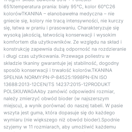
65%temperatura prania: biały 95°C, kolor 60°C26
kolorówTKANINA – elanobawełna medyczna – nie
gniecie się, kolory nie tracą intensywności, nie kurczy
się, łatwa w praniu i prasowaniu. Charakteryzuje się
wysoką jakością, łatwością konserwacji i wysokim
komfortem dla użytkowników. Ze względu na skład i
konstrukcję zapewnia dużą odporność na rozdzieranie
i długi czas użytkowania. Przewaga poliestru w
składzie tkaniny gwarantuje jej stabilność, dogodny
sposób konserwacji i trwałość kolorów.TKANINA
SPEŁNIA NORMY:PN-P-84525:1998PN-EN ISO
13688:2013-12CEN/TS 14237:2015-12PRODUKT
POLSKIUWAGAAby zamówić odpowiedni rozmiar,
należy zmierzyć obwód bioder (w najszerszym
miejscu), a wynik porównać do naszej tabeli. W pasie
wszyta jest guma, która dopasuje się do każdego
wymiaru (nie większego niż obwód bioder).Spodnie
szyjemy w 11 rozmiarach, aby umożliwić każdemu