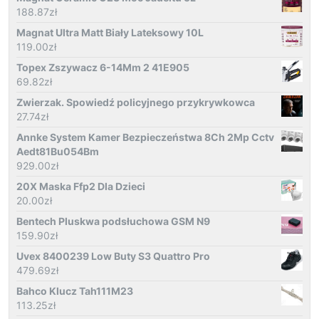
188.87
zł
Magnat Ultra Matt Biały Lateksowy 10L
119.00
zł
Topex Zszywacz 6-14Mm 2 41E905
69.82
zł
Zwierzak. Spowiedź policyjnego przykrywkowca
27.74
zł
Annke System Kamer Bezpieczeństwa 8Ch 2Mp Cctv
Aedt81Bu054Bm
929.00
zł
20X Maska Ffp2 Dla Dzieci
20.00
zł
Bentech Pluskwa podsłuchowa GSM N9
159.90
zł
Uvex 8400239 Low Buty S3 Quattro Pro
479.69
zł
Bahco Klucz Tah111M23
113.25
zł