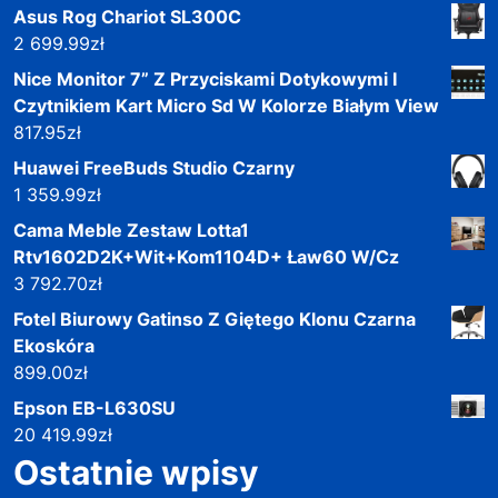
Asus Rog Chariot SL300C
2 699.99
zł
Nice Monitor 7” Z Przyciskami Dotykowymi I
Czytnikiem Kart Micro Sd W Kolorze Białym View
817.95
zł
Huawei FreeBuds Studio Czarny
1 359.99
zł
Cama Meble Zestaw Lotta1
Rtv1602D2K+Wit+Kom1104D+ Ław60 W/Cz
3 792.70
zł
Fotel Biurowy Gatinso Z Giętego Klonu Czarna
Ekoskóra
899.00
zł
Epson EB-L630SU
20 419.99
zł
Ostatnie wpisy