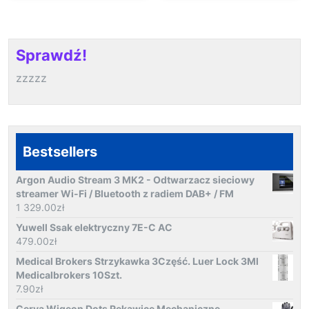
Sprawdź!
zzzzz
Bestsellers
Argon Audio Stream 3 MK2 - Odtwarzacz sieciowy
streamer Wi-Fi / Bluetooth z radiem DAB+ / FM
1 329.00
zł
Yuwell Ssak elektryczny 7E-C AC
479.00
zł
Medical Brokers Strzykawka 3Część. Luer Lock 3Ml
Medicalbrokers 10Szt.
7.90
zł
Cerva Wigeon Dots Rękawice Mechaniczne