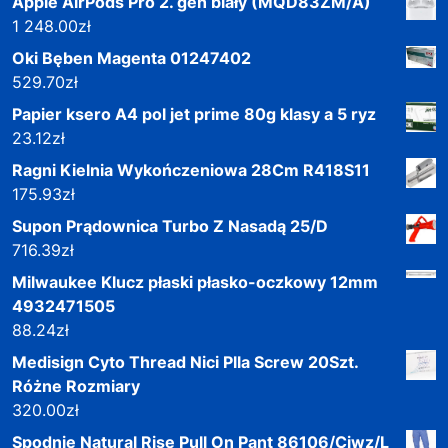
Apple AirPods Pro 2. gen biały (MQD83ZM/A)
1 248.00
zł
Oki Bęben Magenta 01247402
529.70
zł
Papier ksero A4 pol jet prime 80g klasy a 5 ryz
23.12
zł
Ragni Kielnia Wykończeniowa 28Cm R418S11
175.93
zł
Supon Prądownica Turbo Z Nasadą 25/D
716.39
zł
Milwaukee Klucz płaski płasko-oczkowy 12mm
4932471505
88.24
zł
Medisign Cyto Thread Nici Plla Screw 20Szt.
Różne Rozmiary
320.00
zł
Spodnie Natural Rise Pull On Pant 86106/Ciwz/L