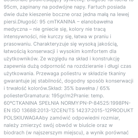
95cm, zapinany na podwójne napy. Fartuch posiada
dwie duże kieszenie boczne oraz jedna małą na lewej
piersi.Długość: 95 cmTKANINA – elanobawełna
medyczna – nie gniecie się, kolory nie tracą
intensywności, nie kurczy się, łatwa w praniu i
prasowaniu. Charakteryzuje się wysoką jakością,
łatwością konserwacji i wysokim komfortem dla
użytkowników. Ze względu na skład i konstrukcję
zapewnia dużą odporność na rozdzieranie i długi czas
użytkowania. Przewaga poliestru w składzie tkaniny
gwarantuje jej stabilność, dogodny sposób konserwacji
i trwałość kolorów.Skład: 35% bawełna / 65%
poliesterGramatura: 195gr/m2Pranie: temp.
60ºCTKANINA SPEŁNIA NORMY:PN-P-84525:1998PN-
EN ISO 13688:2013-12CEN/TS 14237:2015-12PRODUKT
POLSKIUWAGAAby zamówić odpowiedni rozmiar,
należy zmierzyć swój obwód w biuście oraz w
biodrach (w najszerszym miejscu), a wynik porównać