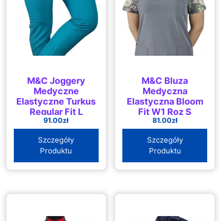
M&C Joggery
M&C Bluza
Medyczne
Medyczna
Elastyczne Turkus
Elastyczna Bloom
Regular Fit L
Fit W1 Roz S
91.00
zł
81.00
zł
Szczegóły
Szczegóły
Produktu
Produktu