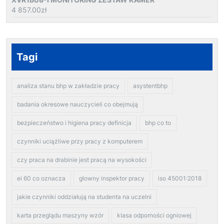
4 857.00
zł
Tagi
analiza stanu bhp w zakładzie pracy
asystentbhp
badania okresowe nauczycieli co obejmują
bezpieczeństwo i higiena pracy definicja
bhp co to
czynniki uciążliwe przy pracy z komputerem
czy praca na drabinie jest pracą na wysokości
ei 60 co oznacza
glowny inspektor pracy
iso 45001:2018
jakie czynniki oddziałują na studenta na uczelni
karta przeglądu maszyny wzór
klasa odporności ogniowej