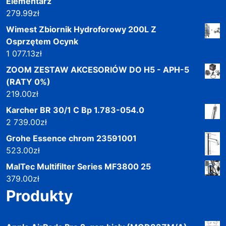
Elementarz
279.99
zł
Wimest Zbiornik Hydroforowy 200L Z
Osprzętem Ocynk
1 077.13
zł
ZOOM ZESTAW AKCESORIÓW DO H5 - APH-5
(RATY 0%)
219.00
zł
Karcher BR 30/1 C Bp 1.783-054.0
2 739.00
zł
Grohe Essence chrom 23591001
523.00
zł
MalTec Multifilter Series MF3800 25
379.00
zł
Produkty