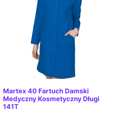
Martex 40 Fartuch Damski
Medyczny Kosmetyczny Długi
141T