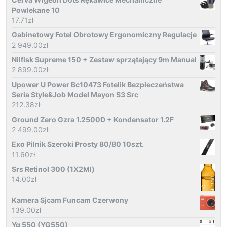
Powlekane 10
17.71
zł
Gabinetowy Fotel Obrotowy Ergonomiczny Regulacje
2 949.00
zł
Nilfisk Supreme 150 + Zestaw sprzątający 9m Manual
2 899.00
zł
Upower U Power Bc10473 Fotelik Bezpieczeństwa
Seria Style&Job Model Mayon S3 Src
212.38
zł
Ground Zero Gzra 1.2500D + Kondensator 1.2F
2 499.00
zł
Exo Pilnik Szeroki Prosty 80/80 10szt.
11.60
zł
Srs Retinol 300 (1X2Ml)
14.00
zł
Kamera Sjcam Funcam Czerwony
139.00
zł
Yg 550 (YG550)