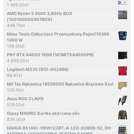
1 469.00
zł
AMD Ryzen 5 5500 3,6GHz BOX
(100100000457BOX)
448.70
zł
Niteo Tools Odkurzacz Przemysłowy Pojm210369
1300 W
198.00
zł
PNY RTX A4000 16GB (VCNRTXA4000PB)
4 899.00
zł
Logitech M235 (910-002496)
89.67
zł
Mil Tec Rękawica 18535000 Rękawice Brązowe Xxxl
109.16
zł
Asus ROG CLAVIS
519.00
zł
Gipsy MAVRIC Kurtka skórzana oliv
839.00
zł
DAHUA 8X HAC-HDW1239T-A-LED-0280B-S2, DH-
XVR1B08-I MONITORING ZESTAW KAMER