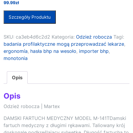
99.99
zł
Szczegóły Produktu
SKU:
ca3eb4d6c2d2
Kategoria:
Odzież robocza
Tagi:
badania profilaktyczne mogą przeprowadzać lekarze
,
ergonomía
,
hasła bhp na wesoło
,
importer bhp
,
monotonia
Opis
Opis
Odzież robocza | Martex
DAMSKI FARTUCH MEDYCZNY MODEL M-141TDamski
fartuch medyczny z długimi rękawami. Taliowany krój
doskonale podkreślający sylwetkę. Długość fartucha to