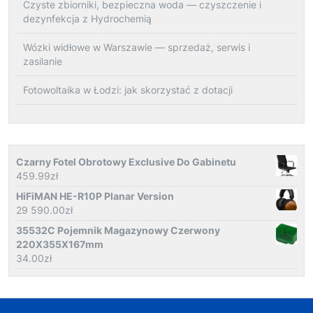
Czyste zbiorniki, bezpieczna woda — czyszczenie i
dezynfekcja z Hydrochemią
Wózki widłowe w Warszawie — sprzedaż, serwis i
zasilanie
Fotowoltaika w Łodzi: jak skorzystać z dotacji
Czarny Fotel Obrotowy Exclusive Do Gabinetu
459.99
zł
HiFiMAN HE-R10P Planar Version
29 590.00
zł
35532C Pojemnik Magazynowy Czerwony
220X355X167mm
34.00
zł