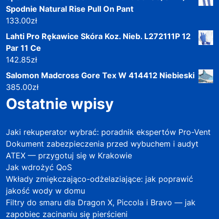
Spodnie Natural Rise Pull On Pant
133.00
zł
Lahti Pro Rękawice Skóra Koz. Nieb. L272111P 12
Par 11 Ce
142.85
zł
Salomon Madcross Gore Tex W 414412 Niebieski
385.00
zł
Ostatnie wpisy
Jaki rekuperator wybrać: poradnik ekspertów Pro-Vent
Dokument zabezpieczenia przed wybuchem i audyt
ATEX — przygotuj się w Krakowie
Jak wdrożyć QoS
Wkłady zmiękczająco-odżelaziające: jak poprawić
jakość wody w domu
Filtry do smaru dla Dragon X, Piccola i Bravo — jak
zapobiec zacinaniu się pierścieni