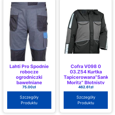
Lahti Pro Spodnie
Cofra V098 0
robocze
03.Z54 Kurtka
ogrodniczki
Tapicerowana”Sankt
bawełniane
Moritz” Błotnisty
75.00
zł
462.61
zł
ochronne XXXL
Rozmiar 54
(L4060460)
Szara/Czarna
Szczegóły
Szczegóły
Produktu
Produktu