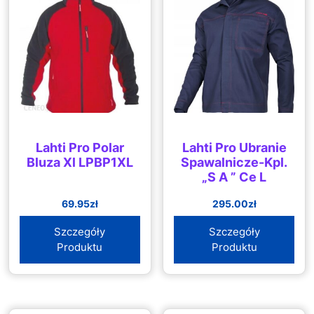
Lahti Pro Polar
Lahti Pro Ubranie
Bluza Xl LPBP1XL
Spawalnicze-Kpl.
„S A ” Ce L
69.95
zł
295.00
zł
Szczegóły
Szczegóły
Produktu
Produktu