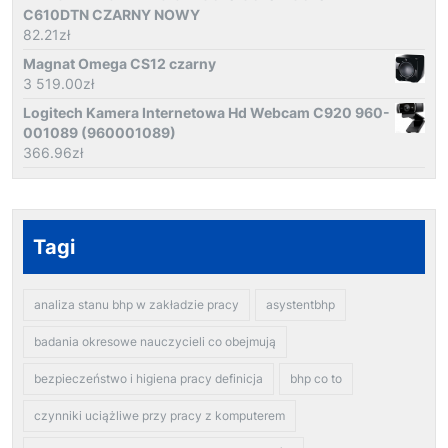
C610DTN CZARNY NOWY
82.21
zł
Magnat Omega CS12 czarny
3 519.00
zł
Logitech Kamera Internetowa Hd Webcam C920 960-
001089 (960001089)
366.96
zł
Tagi
analiza stanu bhp w zakładzie pracy
asystentbhp
badania okresowe nauczycieli co obejmują
bezpieczeństwo i higiena pracy definicja
bhp co to
czynniki uciążliwe przy pracy z komputerem