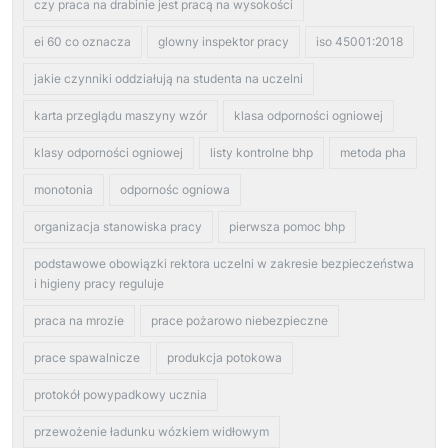
czy praca na drabinie jest pracą na wysokości
ei 60 co oznacza
glowny inspektor pracy
iso 45001:2018
jakie czynniki oddziałują na studenta na uczelni
karta przeglądu maszyny wzór
klasa odporności ogniowej
klasy odporności ogniowej
listy kontrolne bhp
metoda pha
monotonia
odpornośc ogniowa
organizacja stanowiska pracy
pierwsza pomoc bhp
podstawowe obowiązki rektora uczelni w zakresie bezpieczeństwa
i higieny pracy reguluje
praca na mrozie
prace pożarowo niebezpieczne
prace spawalnicze
produkcja potokowa
protokół powypadkowy ucznia
przewożenie ładunku wózkiem widłowym