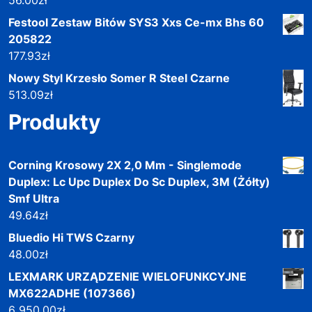
Festool Zestaw Bitów SYS3 Xxs Ce-mx Bhs 60
205822
177.93
zł
Nowy Styl Krzesło Somer R Steel Czarne
513.09
zł
Produkty
Corning Krosowy 2X 2,0 Mm - Singlemode
Duplex: Lc Upc Duplex Do Sc Duplex, 3M (Żółty)
Smf Ultra
49.64
zł
Bluedio Hi TWS Czarny
48.00
zł
LEXMARK URZĄDZENIE WIELOFUNKCYJNE
MX622ADHE (107366)
6 950.00
zł