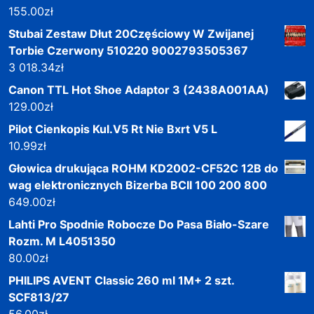
155.00
zł
Stubai Zestaw Dłut 20Częściowy W Zwijanej
Torbie Czerwony 510220 9002793505367
3 018.34
zł
Canon TTL Hot Shoe Adaptor 3 (2438A001AA)
129.00
zł
Pilot Cienkopis Kul.V5 Rt Nie Bxrt V5 L
10.99
zł
Głowica drukująca ROHM KD2002-CF52C 12B do
wag elektronicznych Bizerba BCII 100 200 800
649.00
zł
Lahti Pro Spodnie Robocze Do Pasa Biało-Szare
Rozm. M L4051350
80.00
zł
PHILIPS AVENT Classic 260 ml 1M+ 2 szt.
SCF813/27
56.00
zł