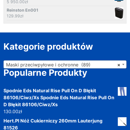
5 950.00
zł
Reinston En001
129.99
zł
Kategorie produktów
Maski przeciwpyłowe i ochronne (89)
×
Popularne Produkty
Spodnie Eds Natural Rise Pull On D Błękit
86106/Ciwz/Xs Spodnie Eds Natural Rise Pull On
D Błękit 86106/Ciwz/Xs
130.00
zł
Hert.Pl Nóż Cukierniczy 260mm Lauterjung
81526