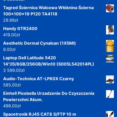
Tagred Ściernica Walcowa Włóknina Ścierna
100x100x19 P120 TA4118
29.99
zł
Handy GTR2400
419.00
zł
Aesthetic Dermal Cynalcan (1X5Ml)
9.00
zł
Laptop Dell Latitude 5420
14"/i5/8GB/256GB/Win10 (S005L542014PL)
3 599.00
zł
Audio-Technica AT-LP60X Czarny
585.00
zł
Einhell Picobella Urzadzenie Do Czyszczenia
Powierzchni Akum.
498.00
zł
Spacetronik RJ45 CAT8 S/FTP 10 m