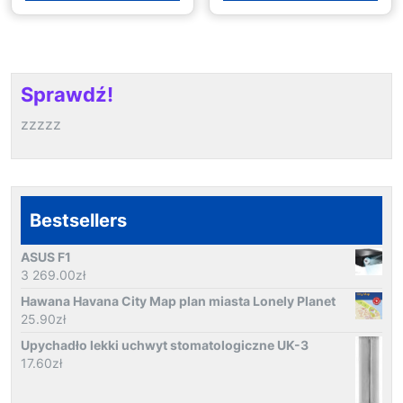
Sprawdź!
zzzzz
Bestsellers
ASUS F1
3 269.00
zł
Hawana Havana City Map plan miasta Lonely Planet
25.90
zł
Upychadło lekki uchwyt stomatologiczne UK-3
17.60
zł