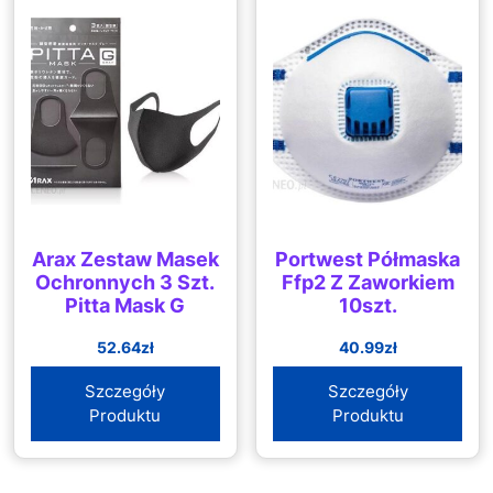
Arax Zestaw Masek
Portwest Półmaska
Ochronnych 3 Szt.
Ffp2 Z Zaworkiem
Pitta Mask G
10szt.
52.64
zł
40.99
zł
Szczegóły
Szczegóły
Produktu
Produktu