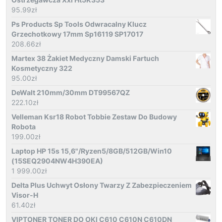
95.99
zł
Ps Products Sp Tools Odwracalny Klucz
Grzechotkowy 17mm Sp16119 SP17017
208.66
zł
Martex 38 Żakiet Medyczny Damski Fartuch
Kosmetyczny 322
95.00
zł
DeWalt 210mm/30mm DT99567QZ
222.10
zł
Velleman Ksr18 Robot Tobbie Zestaw Do Budowy
Robota
199.00
zł
Laptop HP 15s 15,6"/Ryzen5/8GB/512GB/Win10
(15SEQ2904NW4H390EA)
1 999.00
zł
Delta Plus Uchwyt Osłony Twarzy Z Zabezpieczeniem
Visor-H
61.40
zł
VIPTONER TONER DO OKI C610 C610N C610DN