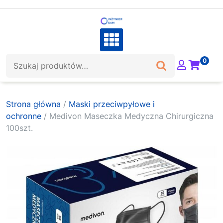
Skip
to
content
Szukaj:
0
Strona główna
/
Maski przeciwpyłowe i
ochronne
/ Medivon Maseczka Medyczna Chirurgiczna
100szt.