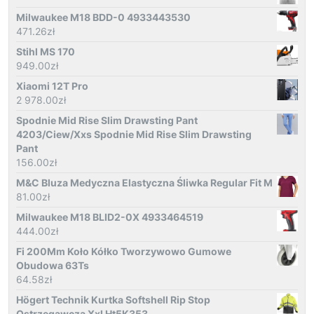
Milwaukee M18 BDD-0 4933443530
471.26
zł
Stihl MS 170
949.00
zł
Xiaomi 12T Pro
2 978.00
zł
Spodnie Mid Rise Slim Drawsting Pant
4203/Ciew/Xxs Spodnie Mid Rise Slim Drawsting
Pant
156.00
zł
M&C Bluza Medyczna Elastyczna Śliwka Regular Fit M
81.00
zł
Milwaukee M18 BLID2-0X 4933464519
444.00
zł
Fi 200Mm Koło Kółko Tworzywowo Gumowe
Obudowa 63Ts
64.58
zł
Högert Technik Kurtka Softshell Rip Stop
Ostrzegawcza Xxl Ht5K353