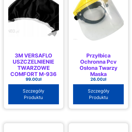
3M VERSAFLO
Przyłbica
USZCZELNIENIE
Ochronna Pcv
TWARZOWE
Osłona Twarzy
COMFORT M-936
Maska
99.00
zł
26.00
zł
Szczegóły
Szczegóły
Produktu
Produktu