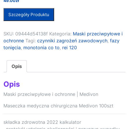
49.00
zł
Szczegóły Produktu
SKU:
09444d54138f
Kategoria:
Maski przeciwpyłowe i
ochronne
Tagi:
czynniki zagrożeń zawodowych
,
fazy
tonięcia
,
monotonia co to
,
rei 120
Opis
Opis
Maski przeciwpyłowe i ochronne | Medivon
Maseczka medyczna chirurgiczna Medivon 100szt
składka zdrowotna 2022 kalkulator
, protokół ustalenia okoliczności i przyczyn wypadku