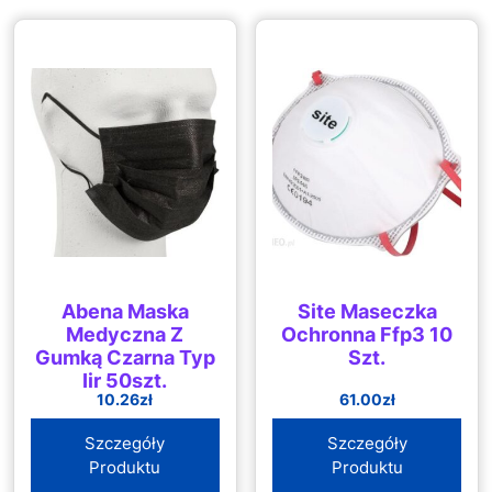
Abena Maska
Site Maseczka
Medyczna Z
Ochronna Ffp3 10
Gumką Czarna Typ
Szt.
Iir 50szt.
10.26
zł
61.00
zł
Szczegóły
Szczegóły
Produktu
Produktu