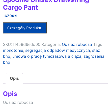
Cargo Pant
167.00
zł
Szczegóły Produktu
SKU:
ff459d6edd00
Kategoria:
Odzież robocza
Tagi:
monotonie
,
segregacja odpadów medycznych
,
staz
bhp
,
umowa o pracę tymczasową a ciąża
,
zagrożenia
bhp
Opis
Opis
Odzież robocza |