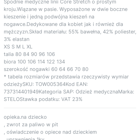
Spodnie medyczne linii Core Stretch o prostym
kroju.Wiązane w pasie. Wyposażone w dwie boczne
kieszenie i jedną podwójna kieszeń na
nogawce.Dedykowane dla kobiet jak i również dla
mężczyzn.Skład materiału: 55% bawełna, 42% poliester,
3% elastan
XS S M L XL
talia 80 84 90 96 106
biora 100 106 114 122 134
szerokość nogawki 60 64 66 70 80
* tabela rozmiarów przedstawia rzeczywisty wymiar
odzieżySKU: TOW005364Kod EAN:
737314401949Kategoria SAP: Odzież medycznaMarka:
STELOStawka podatku: VAT 23%
opieka.na dziecko
, zwrot za paliwo w pit
, oświadczenie o opiece nad dzieckiem
, uprawnienia 1kv