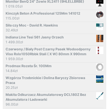
Monitor BenQ 24" Zowie XL2411 (9HLELLBRBE)
1 019.05
zł
Kinczyk Beton A Professional 125Mm 141012
115.00
zł
Siła czy Moc - David R. Hawkins
32.49
zł
Indiana Line Tesi 561 Jasny Orzech
1 499.00
zł
Czerwony / Biały Post Czarny Pasek Wodoodporny
Viso Rxlo1050Rbbk Stali ( X W) 80mm X 990mm
1 959.00
zł
Prodmax Rozeta Śr. 100Mm
14.84
zł
Wzgórza Trzebnickie i Dolina Baryczy Zbiorowa
Praca
20.25
zł
Makita Odkurzacz Akumulatorowy DCL180Z Bez
Akumulatora i Ładowarki
96.00
zł