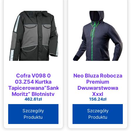
Cofra V098 0
Neo Bluza Robocza
03.Z54 Kurtka
Premium
Tapicerowana”Sankt
Dwuwarstwowa
Moritz” Błotnisty
Xxxl
462.61
zł
156.24
zł
Rozmiar 54
Szara/Czarna
Szczegóły
Szczegóły
Produktu
Produktu