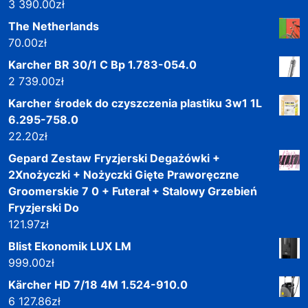
3 390.00
zł
The Netherlands
70.00
zł
Karcher BR 30/1 C Bp 1.783-054.0
2 739.00
zł
Karcher środek do czyszczenia plastiku 3w1 1L
6.295-758.0
22.20
zł
Gepard Zestaw Fryzjerski Degażówki +
2Xnożyczki + Nożyczki Gięte Praworęczne
Groomerskie 7 0 + Futerał + Stalowy Grzebień
Fryzjerski Do
121.97
zł
Blist Ekonomik LUX LM
999.00
zł
Kärcher HD 7/18 4M 1.524-910.0
6 127.86
zł