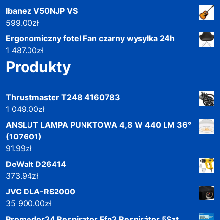
Ibanez V50NJP VS
599.00
zł
Ergonomiczny fotel Fan czarny wysyłka 24h
1 487.00
zł
Produkty
Thrustmaster T248 4160783
1 049.00
zł
ANSLUT LAMPA PUNKTOWA 4,8 W 440 LM 36°
(107601)
91.99
zł
DeWalt D26414
373.94
zł
JVC DLA-RS2000
35 900.00
zł
Promedor24 Respirator Ffp2 Respirátor 5Szt.