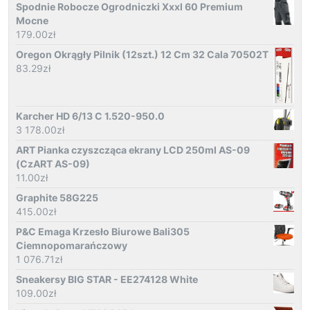
Spodnie Robocze Ogrodniczki Xxxl 60 Premium
Mocne
179.00
zł
Oregon Okrągły Pilnik (12szt.) 12 Cm 32 Cala 70502T
83.29
zł
Karcher HD 6/13 C 1.520-950.0
3 178.00
zł
ART Pianka czyszcząca ekrany LCD 250ml AS-09
(CzART AS-09)
11.00
zł
Graphite 58G225
415.00
zł
P&C Emaga Krzesło Biurowe Bali305
Ciemnopomarańczowy
1 076.71
zł
Sneakersy BIG STAR - EE274128 White
109.00
zł