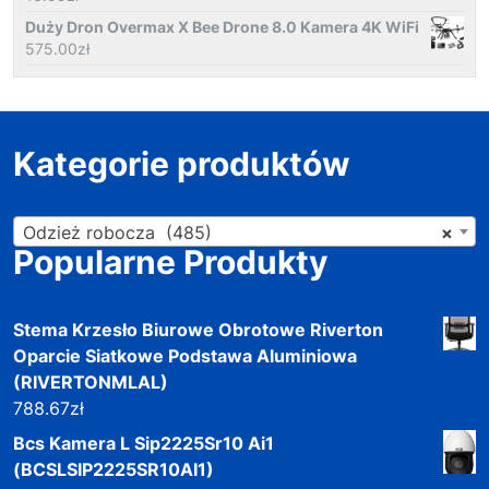
Duży Dron Overmax X Bee Drone 8.0 Kamera 4K WiFi
575.00
zł
Kategorie produktów
Odzież robocza (485)
×
Popularne Produkty
Stema Krzesło Biurowe Obrotowe Riverton
Oparcie Siatkowe Podstawa Aluminiowa
(RIVERTONMLAL)
788.67
zł
Bcs Kamera L Sip2225Sr10 Ai1
(BCSLSIP2225SR10AI1)