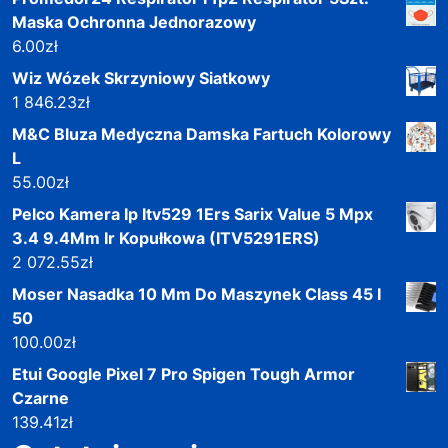
Maska Ochronna Jednorazowy
6.00
zł
Wiz Wózek Skrzyniowy Siatkowy
1 846.23
zł
M&C Bluza Medyczna Damska Fartuch Kolorowy
L
55.00
zł
Pelco Kamera Ip Itv529 1Ers Sarix Value 5 Mpx
3.4 9.4Mm Ir Kopułkowa (ITV5291ERS)
2 072.55
zł
Moser Nasadka 10 Mm Do Maszynek Class 45 I
50
100.00
zł
Etui Google Pixel 7 Pro Spigen Tough Armor
Czarne
139.41
zł