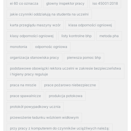
ei 60 co oznacza
glowny inspektor pracy
iso 45001:2018
jakie czynniki oddziałują na studenta na uczelni
karta przeglądu maszyny wzór
klasa odporności ogniowej
klasy odporności ogniowej
listy kontrolne bhp
metoda pha
monotonia
odpornośc ogniowa
organizacja stanowiska pracy
pierwsza pomoc bhp
podstawowe obowiązki rektora uczelni w zakresie bezpieczeństwa
i higieny pracy reguluje
praca na mrozie
prace pożarowo niebezpieczne
prace spawalnicze
produkcja potokowa
protokół powypadkowy ucznia
przewożenie ładunku wózkiem widłowym
przy pracy z komputerem do czynników uciążliwych należą: