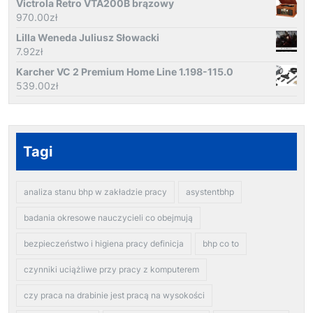
Victrola Retro VTA200B brązowy
970.00
zł
Lilla Weneda Juliusz Słowacki
7.92
zł
Karcher VC 2 Premium Home Line 1.198-115.0
539.00
zł
Tagi
analiza stanu bhp w zakładzie pracy
asystentbhp
badania okresowe nauczycieli co obejmują
bezpieczeństwo i higiena pracy definicja
bhp co to
czynniki uciążliwe przy pracy z komputerem
czy praca na drabinie jest pracą na wysokości