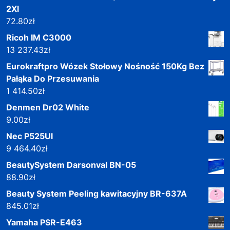
2Xl
72.80
zł
Ricoh IM C3000
13 237.43
zł
Eurokraftpro Wózek Stołowy Nośność 150Kg Bez
Pałąka Do Przesuwania
1 414.50
zł
Denmen Dr02 White
9.00
zł
Nec P525Ul
9 464.40
zł
BeautySystem Darsonval BN-05
88.90
zł
Beauty System Peeling kawitacyjny BR-637A
845.01
zł
Yamaha PSR-E463