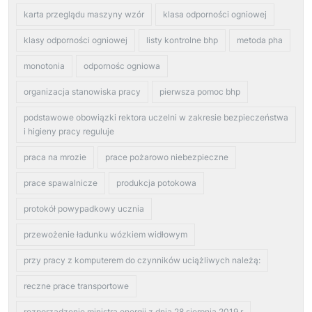
karta przeglądu maszyny wzór
klasa odporności ogniowej
klasy odporności ogniowej
listy kontrolne bhp
metoda pha
monotonia
odpornośc ogniowa
organizacja stanowiska pracy
pierwsza pomoc bhp
podstawowe obowiązki rektora uczelni w zakresie bezpieczeństwa
i higieny pracy reguluje
praca na mrozie
prace pożarowo niebezpieczne
prace spawalnicze
produkcja potokowa
protokół powypadkowy ucznia
przewożenie ładunku wózkiem widłowym
przy pracy z komputerem do czynników uciążliwych należą:
reczne prace transportowe
rozporządzenie ministra energii z dnia 28 sierpnia 2019 r