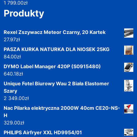
1 799.00
zł
Produkty
Rexel Zszywacz Meteor Czarny, 20 Kartek
27.97
zł
PASZA KURKA NATURKA DLA NIOSEK 25KG
84.00
zł
DYMO Label Manager 420P (S0915480)
640.18
zł
Unique Fotel Biurowy Wau 2 Biała Elastomer
Szary
2 349.00
zł
Nac Pilarka elektryczna 2000W 40cm CE20-NS-
H
329.00
zł
PHILIPS Airfryer XXL HD9954/01