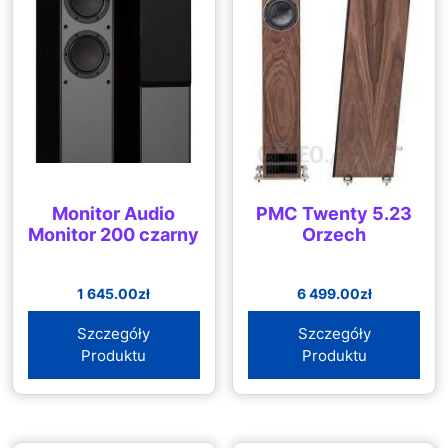
Monitor Audio
PMC Twenty 5.23
Monitor 200 czarny
Orzech
1 645.00
zł
6 499.00
zł
Szczegóły
Szczegóły
Produktu
Produktu