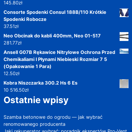
145.80
zł
Consorte Spodenki Consul 188B/110 Krótkie
Spodenki Robocze
37.51
zł
Neo Obcinak do kabli 400mm, Neo 01-517
281.77
zł
Ansell G07B Rękawice Nitrylowe Ochrona Przed
Chemikaliami I Płynami Niebieski Rozmiar 7 5
(Opakowanie 1 Para)
12.50
zł
Kobra Niszczarka 300.2 Hs 6 Es
10 516.50
zł
Ostatnie wpisy
Szamba betonowe do ogrodu — jak wybrać
renomowanego producenta
Jaki rekuperator wybrać: poradnik ekspertów Pro-Vent