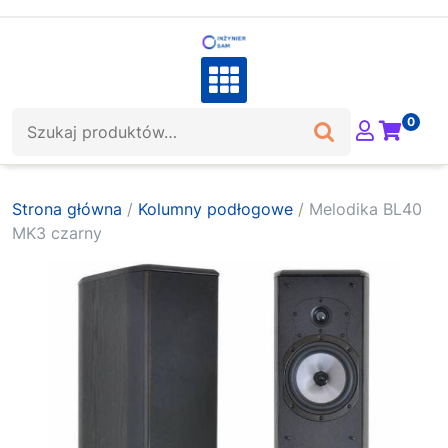
Skip
to
content
Szukaj:
0
Strona główna
/
Kolumny podłogowe
/ Melodika BL40
MK3 czarny