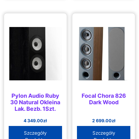
Pylon Audio Ruby
Focal Chora 826
30 Natural Okleina
Dark Wood
Lak. Bezb. 1Szt.
4 349.00
zł
2 699.00
zł
Szczegóły
Szczegóły