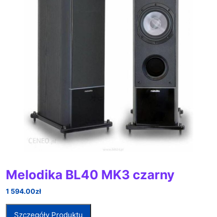
Melodika BL40 MK3 czarny
1 594.00
zł
Szczegóły Produktu