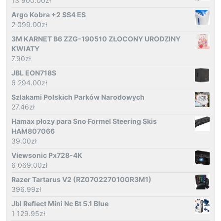
13 900.00
zł
Argo Kobra +2 SS4 ES
2 099.00
zł
3M KARNET B6 ZZG-190510 ZŁOCONY URODZINY
KWIATY
7.90
zł
JBL EON718S
6 294.00
zł
Szlakami Polskich Parków Narodowych
27.46
zł
Hamax płozy para Sno Formel Steering Skis
HAM807066
39.00
zł
Viewsonic Px728-4K
6 069.00
zł
Razer Tartarus V2 (RZ0702270100R3M1)
396.99
zł
Jbl Reflect Mini Nc Bt 5.1 Blue
1 129.95
zł