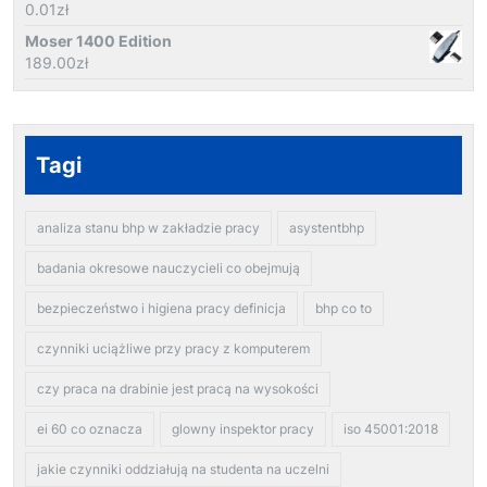
0.01
zł
Moser 1400 Edition
189.00
zł
Tagi
analiza stanu bhp w zakładzie pracy
asystentbhp
badania okresowe nauczycieli co obejmują
bezpieczeństwo i higiena pracy definicja
bhp co to
czynniki uciążliwe przy pracy z komputerem
czy praca na drabinie jest pracą na wysokości
ei 60 co oznacza
glowny inspektor pracy
iso 45001:2018
jakie czynniki oddziałują na studenta na uczelni