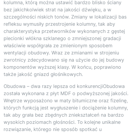
kolumna, którą można ustawić bardzo blisko ściany
bez jakichkolwiek strat na jakości dźwięku, a w
szczególności niskich tonów. Zmiany w lokalizacji bas
refleksu wymusiły przestrojenie kolumny, tak aby
charakterystyka przetworników wykonanych z gęstej
plecionki włókna szklanego o zmniejszonej gradacji
właściwie współgrała ze zmienionym sposobem
wentylacji obudowy. Wraz ze zmianami w strojeniu
zwrotnicy zdecydowano się na użycie do jej budowy
komponentów wyższej klasy. W końcu, poprawiono
także jakość gniazd głośnikowych.
Obudowa – dwa razy lepsza od konkurencjiObudowa
została wykonana z płyt MDF o podwyższonej jakości.
Wnętrze wyposażono w maty bitumiczne oraz fizelinę,
których funkcją jest wygłuszenie i dociążenie kolumny,
tak aby grała bez zbędnych zniekształceń na bardzo
wysokich poziomach głośności. To kolejne unikalne
rozwiązanie, którego nie sposób spotkać u