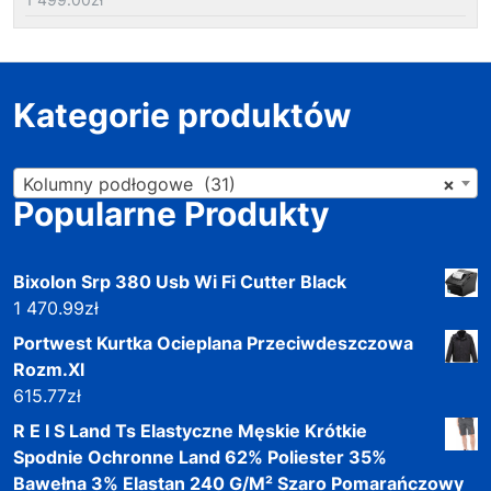
Kategorie produktów
Kolumny podłogowe (31)
×
Popularne Produkty
Bixolon Srp 380 Usb Wi Fi Cutter Black
1 470.99
zł
Portwest Kurtka Ocieplana Przeciwdeszczowa
Rozm.Xl
615.77
zł
R E I S Land Ts Elastyczne Męskie Krótkie
Spodnie Ochronne Land 62% Poliester 35%
Bawełna 3% Elastan 240 G/M² Szaro Pomarańczowy