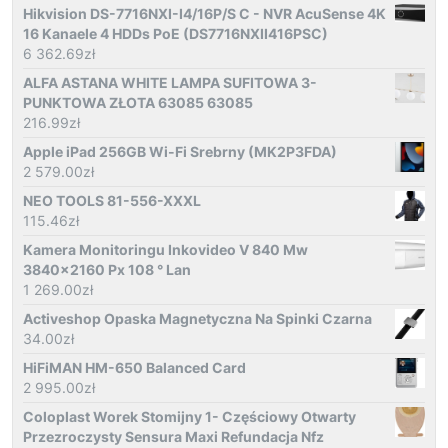
Hikvision DS-7716NXI-I4/16P/S C - NVR AcuSense 4K
16 Kanaele 4 HDDs PoE (DS7716NXII416PSC)
6 362.69
zł
ALFA ASTANA WHITE LAMPA SUFITOWA 3-
PUNKTOWA ZŁOTA 63085 63085
216.99
zł
Apple iPad 256GB Wi-Fi Srebrny (MK2P3FDA)
2 579.00
zł
NEO TOOLS 81-556-XXXL
115.46
zł
Kamera Monitoringu Inkovideo V 840 Mw
3840x2160 Px 108 ° Lan
1 269.00
zł
Activeshop Opaska Magnetyczna Na Spinki Czarna
34.00
zł
HiFiMAN HM-650 Balanced Card
2 995.00
zł
Coloplast Worek Stomijny 1- Częściowy Otwarty
Przezroczysty Sensura Maxi Refundacja Nfz