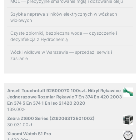
MQL — precyzyjne smarowanie mgłą i dozowanie oleju
Szybka naprawa silników elektrycznych w wózkach
widłowych
Czyste zbiorniki, bezpieczna woda — czyszczenie i
dezynfekcja z Hydrochemią
Wózki widłowe w Warszawie — sprzedaż, serwis i
zasilanie
Ansell Touchntuff 92600070 100szt. Nitryl Rękawice
Jednorazowe Rozmiar Rękawic 7 En 374 En 420 2003
En 374 5 En 374 1 En Iso 21420 2020
139.00
zł
Zebra Zt600 Series (Zt62063T2E0100Z)
30 031.00
zł
Xiaomi Watch S1 Pro
1 499.00
zł