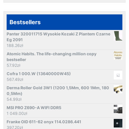
Bestsellers
Panter 320011715 Wysokie Kozaki Z Plantem Czarne
Eg 2091
188.26
zł
Atomic Habits. The life-changing million copy
bestseller
57.92
zł
Cofra 1 000.W (13640000W45)
567.49
zł
Derma Roller Gold 3W1 (1200 1,5Mm, 600 1Mm, 180
0,5Mm)
54.99
zł
MSI PRO Z690-A WIFI DDR5
1 049.00
zł
Franke OID 611-62 onyx 114.0286.441
397.20
zł