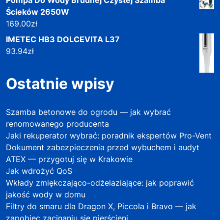
Ścieków 2650W
169.00
zł
IMETEC HB3 DOLCEVITA L37
93.94
zł
Ostatnie wpisy
Szamba betonowe do ogrodu — jak wybrać
renomowanego producenta
Jaki rekuperator wybrać: poradnik ekspertów Pro-Vent
Dokument zabezpieczenia przed wybuchem i audyt
ATEX — przygotuj się w Krakowie
Jak wdrożyć QoS
Wkłady zmiękczająco-odżelaziające: jak poprawić
jakość wody w domu
Filtry do smaru dla Dragon X, Piccola i Bravo — jak
zapobiec zacinaniu się pierścieni