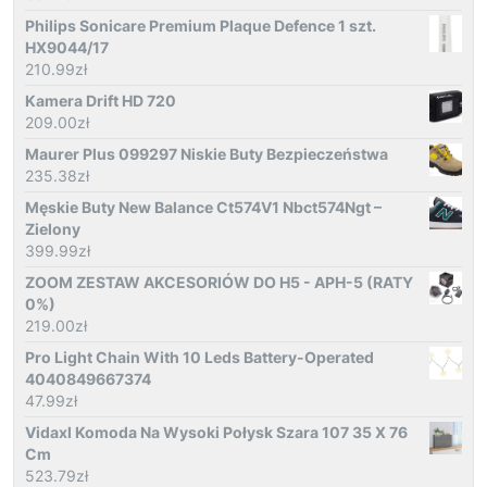
Philips Sonicare Premium Plaque Defence 1 szt.
HX9044/17
210.99
zł
Kamera Drift HD 720
209.00
zł
Maurer Plus 099297 Niskie Buty Bezpieczeństwa
235.38
zł
Męskie Buty New Balance Ct574V1 Nbct574Ngt –
Zielony
399.99
zł
ZOOM ZESTAW AKCESORIÓW DO H5 - APH-5 (RATY
0%)
219.00
zł
Pro Light Chain With 10 Leds Battery-Operated
4040849667374
47.99
zł
Vidaxl Komoda Na Wysoki Połysk Szara 107 35 X 76
Cm
523.79
zł