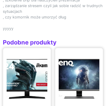
, zarządzanie stresem czyli jak sobie radzić w trudnych
sytuacjach
, czy komornik może umorzyć dług
yyyyy
Podobne produkty