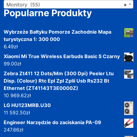
Monitory (55)
×
Popularne Produkty
Wybrzeże Bałtyku Pomorze Zachodnie Mapa
turystyczna 1: 300 000
6.49
zł
Xiaomi Mi True Wireless Earbuds Basic S Czarny
99.00
zł
Zebra Zt411 12 Dots/Mm (300 Dpi) Peeler Ltu
Disp. (Colour) Rtc Epl Zpl Zplii Usb Rs232 Bt
Ethernet (ZT41143T3E0000Z)
10 969.62
zł
LG HU123MRB.U30
11 592.50
zł
Engineer Narzędzie do zaciskania PA-09
247.66
zł