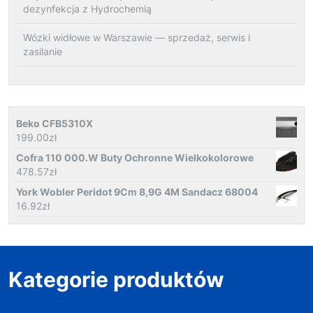
dezynfekcja z Hydrochemią
Wózki widłowe w Warszawie — sprzedaż, serwis i
zasilanie
Beko CFB5310X
199.00
zł
Cofra 110 000.W Buty Ochronne Wielkokolorowe
478.57
zł
York Wobler Peridot 9Cm 8,9G 4M Sandacz 68004
16.92
zł
Kategorie produktów