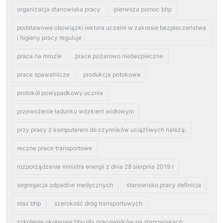
organizacja stanowiska pracy
pierwsza pomoc bhp
podstawowe obowiązki rektora uczelni w zakresie bezpieczeństwa
i higieny pracy reguluje
praca na mrozie
prace pożarowo niebezpieczne
prace spawalnicze
produkcja potokowa
protokół powypadkowy ucznia
przewożenie ładunku wózkiem widłowym
przy pracy z komputerem do czynników uciążliwych należą:
reczne prace transportowe
rozporządzenie ministra energii z dnia 28 sierpnia 2019 r
segregacja odpadów medycznych
stanowisko pracy definicja
staz bhp
szerokość dróg transportowych
szkolenie okresowe bhp dla pracowników na stanowiskach