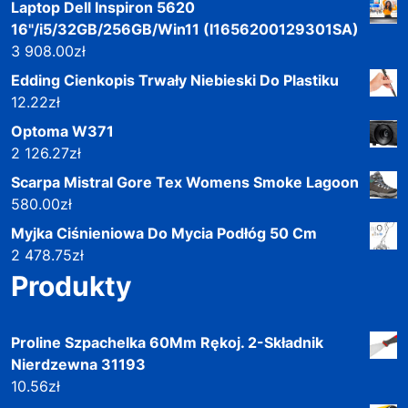
Laptop Dell Inspiron 5620
16"/i5/32GB/256GB/Win11 (I1656200129301SA)
3 908.00
zł
Edding Cienkopis Trwały Niebieski Do Plastiku
12.22
zł
Optoma W371
2 126.27
zł
Scarpa Mistral Gore Tex Womens Smoke Lagoon
580.00
zł
Myjka Ciśnieniowa Do Mycia Podłóg 50 Cm
2 478.75
zł
Produkty
Proline Szpachelka 60Mm Rękoj. 2-Składnik
Nierdzewna 31193
10.56
zł