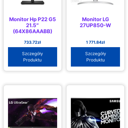
Monitor Hp P22 G5
Monitor LG
21.5″
27UP850-W
(64X86AAABB)
733.72
zł
1 771.84
zł
Szczegóły
Szczegóły
Produktu
Produktu