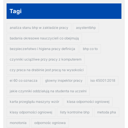
Tagi
analiza stanu bhp w zakładzie pracy
asystentbhp
badania okresowe nauczycieli co obejmują
bezpieczeństwo i higiena pracy definicja
bhp co to
czynniki uciążliwe przy pracy z komputerem
czy praca na drabinie jest pracą na wysokości
ei 60 co oznacza
glowny inspektor pracy
iso 45001:2018
jakie czynniki oddziałują na studenta na uczelni
karta przeglądu maszyny wzór
klasa odporności ogniowej
klasy odporności ogniowej
listy kontrolne bhp
metoda pha
monotonia
odpornośc ogniowa