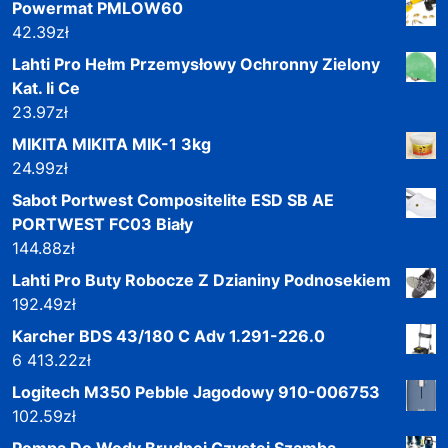
Powermat PMLOW60
42.39
zł
Lahti Pro Hełm Przemysłowy Ochronny Zielony
Kat. Ii Ce
23.97
zł
MIKITA MIKITA MIK-1 3kg
24.99
zł
Sabot Portwest Compositelite ESD SB AE
PORTWEST FC03 Biały
144.88
zł
Lahti Pro Buty Robocze Z Dzianiny Podnosekiem
192.49
zł
Karcher BDS 43/180 C Adv 1.291-226.0
6 413.22
zł
Logitech M350 Pebble Jagodowy 910-006753
102.59
zł
Pompa Do Wody Brudnej Czystej Szamba