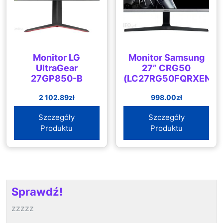
Monitor LG
Monitor Samsung
UltraGear
27” CRG50
27GP850-B
(LC27RG50FQRXEN)
2 102.89
zł
998.00
zł
Szczegóły
Szczegóły
Produktu
Produktu
Sprawdź!
zzzzz