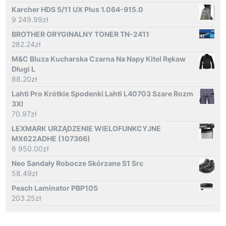
Karcher HDS 5/11 UX Plus 1.064-915.0
9 249.99
zł
BROTHER ORYGINALNY TONER TN-2411
282.24
zł
M&C Bluza Kucharska Czarna Na Napy Kitel Rękaw
Długi L
88.20
zł
Lahti Pro Krótkie Spodenki Lahti L40703 Szare Rozm
3Xl
70.97
zł
LEXMARK URZĄDZENIE WIELOFUNKCYJNE
MX622ADHE (107366)
6 950.00
zł
Neo Sandały Robocze Skórzane S1 Src
58.49
zł
Peach Laminator PBP105
203.25
zł