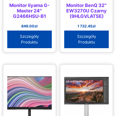
Monitor Iiyama G-
Monitor BenQ 32″
Master 24″
EW3270U Czarny
G2466HSU-B1
(9HLGVLATSE)
849.00
zł
1 732.45
zł
Szczegóły
Szczegóły
Produktu
Produktu