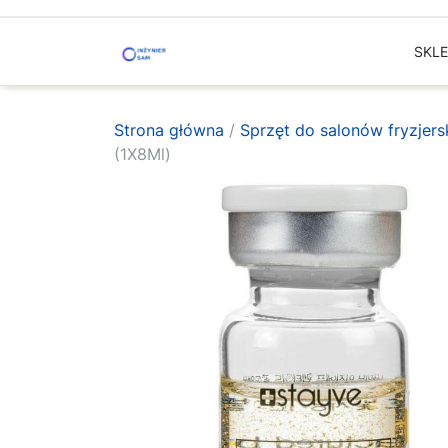
Skip
to
SKL
content
Strona główna
/
Sprzęt do salonów fryzjer
(1X8Ml)