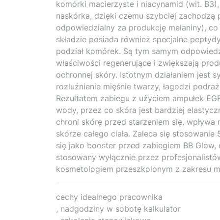
komórki macierzyste i niacynamid (wit. B3)
naskórka, dzięki czemu szybciej zachodzą 
odpowiedzialny za produkcję melaniny), co
składzie posiada również specjalne peptyd
podział komórek. Są tym samym odpowiedzi
właściwości regenerujące i zwiększają prod
ochronnej skóry. Istotnym działaniem jest 
rozluźnienie mięśnie twarzy, łagodzi podraż
Rezultatem zabiegu z użyciem ampułek EGF P
wody, przez co skóra jest bardziej elastycz
chroni skórę przed starzeniem się, wpływa
skórze całego ciała. Zaleca się stosowanie
się jako booster przed zabiegiem BB Glow,
stosowany wyłącznie przez profesjonalistó
kosmetologiem przeszkolonym z zakresu m
cechy idealnego pracownika
, nadgodziny w sobotę kalkulator