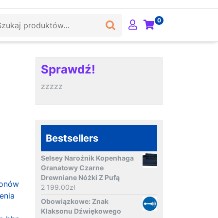
ukaj:
0
Sprawdź!
zzzzz
Bestsellers
Selsey Narożnik Kopenhaga
Granatowy Czarne
Drewniane Nóżki Z Pufą
lonów
2 199.00
zł
enia
Obowiązkowe: Znak
Klaksonu Dźwiękowego