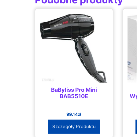
BaByliss Pro Mini
BAB5510E
Wy
99.14
zł
Szczegóły Produktu