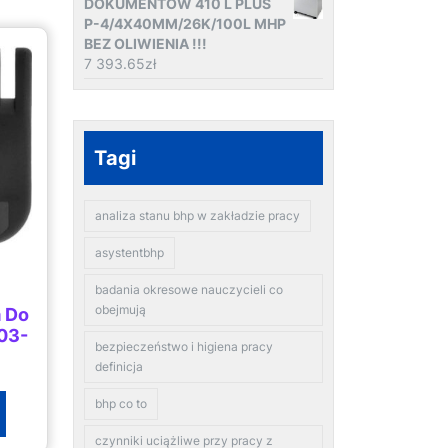
DOKUMENTÓW 410 L PLUS
P-4/4X40MM/26K/100L MHP
BEZ OLIWIENIA !!!
7 393.65
zł
Tagi
analiza stanu bhp w zakładzie pracy
asystentbhp
badania okresowe nauczycieli co
obejmują
 Do
03-
bezpieczeństwo i higiena pracy
definicja
bhp co to
czynniki uciążliwe przy pracy z