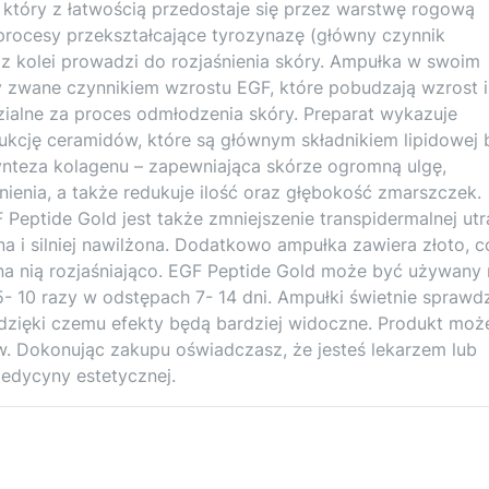
, który z łatwością przedostaje się przez warstwę rogową
procesy przekształcające tyrozynazę (główny czynnik
 z kolei prowadzi do rozjaśnienia skóry. Ampułka w swoim
y zwane czynnikiem wzrostu EGF, które pobudzają wzrost i
alne za proces odmłodzenia skóry. Preparat wykazuje
ukcję ceramidów, które są głównym składnikiem lipidowej 
synteza kolagenu – zapewniająca skórze ogromną ulgę,
nienia, a także redukuje ilość oraz głębokość zmarszczek.
eptide Gold jest także zmniejszenie transpidermalnej utr
na i silniej nawilżona. Dodatkowo ampułka zawiera złoto, c
 na nią rozjaśniająco. EGF Peptide Gold może być używany
 5- 10 razy w odstępach 7- 14 dni. Ampułki świetnie sprawd
 dzięki czemu efekty będą bardziej widoczne. Produkt moż
w. Dokonując zakupu oświadczasz, że jesteś lekarzem lub
edycyny estetycznej.