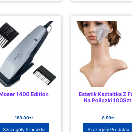
Moser 1400 Edition
Estetik Kształtka Z Fo
Na Policzki 100Szt
189.00
zł
8.99
zł
Szczegóły Produktu
Szczegóły Produktu