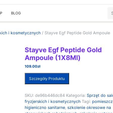
Sz
EP
BLOG
skich i kosmetycznych
/ Stayve Egf Peptide Gold Ampoule
Stayve Egf Peptide Gold
Ampoule (1X8Ml)
109.00
zł
Szczegóły Produktu
SKU:
de96b446dc84
Kategoria:
Sprzęt do sa
fryzjerskich i kosmetycznych
Tagi:
pomieszcz
higieniczno sanitarne
,
szkolenie okresowe na