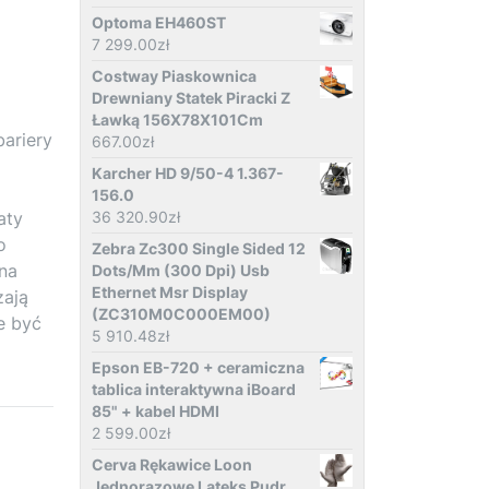
Optoma EH460ST
7 299.00
zł
Costway Piaskownica
Drewniany Statek Piracki Z
Ławką 156X78X101Cm
bariery
667.00
zł
Karcher HD 9/50-4 1.367-
156.0
aty
36 320.90
zł
o
Zebra Zc300 Single Sided 12
 na
Dots/Mm (300 Dpi) Usb
Ethernet Msr Display
zają
(ZC310M0C000EM00)
e być
5 910.48
zł
Epson EB-720 + ceramiczna
tablica interaktywna iBoard
85" + kabel HDMI
2 599.00
zł
Cerva Rękawice Loon
Jednorazowe Lateks Pudr