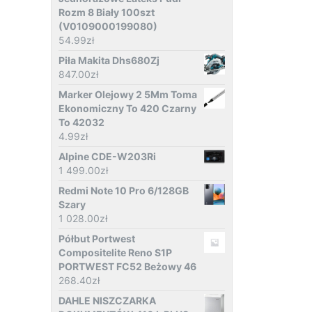
Rozm 8 Biały 100szt
(V0109000199080)
54.99
zł
Piła Makita Dhs680Zj
847.00
zł
Marker Olejowy 2 5Mm Toma
Ekonomiczny To 420 Czarny
To 42032
4.99
zł
Alpine CDE-W203Ri
1 499.00
zł
Redmi Note 10 Pro 6/128GB
Szary
1 028.00
zł
Półbut Portwest
Compositelite Reno S1P
PORTWEST FC52 Beżowy 46
268.40
zł
DAHLE NISZCZARKA