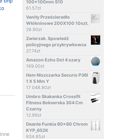
e bhp
100x100mm S10
ko
61.57
zł
Vanity Prześcieradło
Włókninowe 200X100 10szt.
29.90
zł
Zwierzak. Spowiedź
policyjnego przykrywkowca
27.74
zł
Amazon Echo Dot 4 szary
169.00
zł
Hsm Niszczarka Securio P36I
1 X 5 Mm Y
17 048.80
zł
Umbro Skakanka Crossfit
Fitness Bokserska 304 Cm
Czarny
12.99
zł
Deante Funkia 80x80 Chrom
KYP_652K
inne
934.85
zł