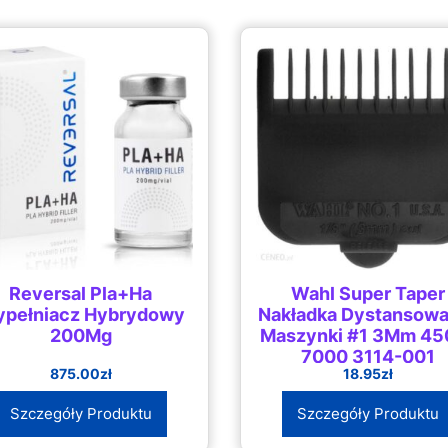
Reversal Pla+Ha
Wahl Super Taper
pełniacz Hybrydowy
Nakładka Dystansowa
200Mg
Maszynki #1 3Mm 45
7000 3114-001
875.00
zł
18.95
zł
Szczegóły Produktu
Szczegóły Produktu