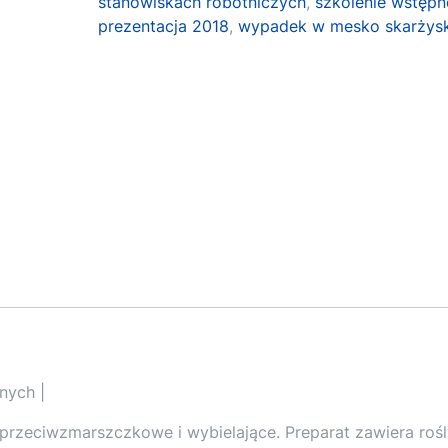
stanowiskach robotniczych
,
szkolenie wstępn
prezentacja 2018
,
wypadek w mesko skarżys
nych |
 przeciwzmarszczkowe i wybielające. Preparat zawiera rośl