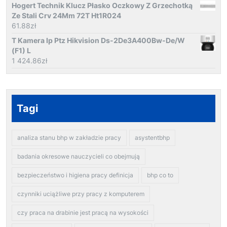
Hogert Technik Klucz Płasko Oczkowy Z Grzechotką
Ze Stali Crv 24Mm 72T Ht1R024
61.88
zł
T Kamera Ip Ptz Hikvision Ds-2De3A400Bw-De/W
(F1) L
1 424.86
zł
Tagi
analiza stanu bhp w zakładzie pracy
asystentbhp
badania okresowe nauczycieli co obejmują
bezpieczeństwo i higiena pracy definicja
bhp co to
czynniki uciążliwe przy pracy z komputerem
czy praca na drabinie jest pracą na wysokości