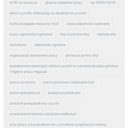
ei 60 co oznacza
glowny inspektor pracy
iso 45001:2018
jakie czynniki oddziałują na studenta na uczelni
karta przeglądu maszyny wzór
klasa odporności ogniowej
klasy odporności ogniowej
listy kontrolne bhp
metoda pha
monotonia
odpornośc ogniowa
organizacja stanowiska pracy
pierwsza pomoc bhp
podstawowe obowiązki rektora uczelni w zakresie bezpieczeństwa
i higieny pracy reguluje
praca na mrozie
prace pożarowo niebezpieczne
prace spawalnicze
produkcja potokowa
protokół powypadkowy ucznia
przewożenie ładunku wózkiem widłowym
przy pracy z komputerem do czynników uciążliwych należą: