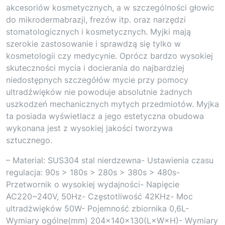
akcesoriów kosmetycznych, a w szczególności głowic
do mikrodermabrazji, frezów itp. oraz narzędzi
stomatologicznych i kosmetycznych. Myjki mają
szerokie zastosowanie i sprawdzą się tylko w
kosmetologii czy medycynie. Oprócz bardzo wysokiej
skuteczności mycia i docierania do najbardziej
niedostępnych szczegółów mycie przy pomocy
ultradźwięków nie powoduje absolutnie żadnych
uszkodzeń mechanicznych mytych przedmiotów. Myjka
ta posiada wyświetlacz a jego estetyczna obudowa
wykonana jest z wysokiej jakości tworzywa
sztucznego.
– Material: SUS304 stal nierdzewna- Ustawienia czasu
regulacja: 90s > 180s > 280s > 380s > 480s-
Przetwornik o wysokiej wydajności- Napięcie
AC220~240V, 50Hz- Częstotliwość 42KHz- Moc
ultradżwięków 50W- Pojemność zbiornika 0,6L-
Wymiary ogólne(mm) 204x140x130(L×W×H)- Wymiary