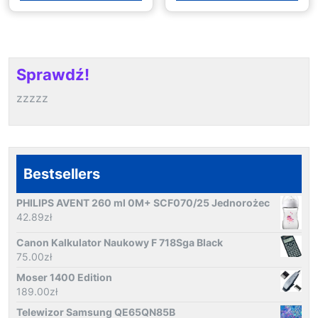
Sprawdź!
zzzzz
Bestsellers
PHILIPS AVENT 260 ml 0M+ SCF070/25 Jednorożec
42.89
zł
Canon Kalkulator Naukowy F 718Sga Black
75.00
zł
Moser 1400 Edition
189.00
zł
Telewizor Samsung QE65QN85B