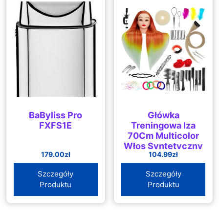
BaByliss Pro
Główka
FXFS1E
Treningowa Iza
70Cm Multicolor
Włos Syntetyczny
179.00
zł
104.99
zł
+ Uchwyt
Fryzjerska Do
Szczegóły
Szczegóły
Czesania Głowa
Produktu
Produktu
Ćwiczeń