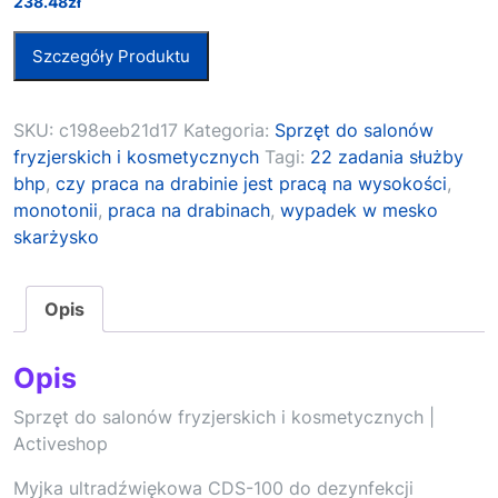
238.48
zł
Szczegóły Produktu
SKU:
c198eeb21d17
Kategoria:
Sprzęt do salonów
fryzjerskich i kosmetycznych
Tagi:
22 zadania służby
bhp
,
czy praca na drabinie jest pracą na wysokości
,
monotonii
,
praca na drabinach
,
wypadek w mesko
skarżysko
Opis
Opis
Sprzęt do salonów fryzjerskich i kosmetycznych |
Activeshop
Myjka ultradźwiękowa CDS-100 do dezynfekcji