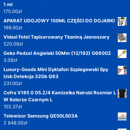
1 ml
175.00
zł
APARAT UDOJOWY 150ML CZĘŚCI DO DOJARKI
199.00
zł
Vidaxl Fotel Tapicerowany Tkaniną Jasnoszary
520.09
zł
Geko Pedzel Angielski 50Mm (12/192) G66002
3.09
zł
Luxury-Goods Mini Dyktafon Szpiegowski Spy
Usb Detekcja 32Gb Q63
231.00
zł
Cofra V185 0 05.Z/4 Kamizelka Nairobi Rozmiar L
W Kolorze Czarnym L
102.37
zł
Telewizor Samsung QE50LS03A
2 848.00
zł