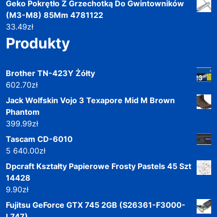
Geko Pokrętło Z Grzechotką Do Gwintowników
(M3-M8) 85Mm 4781122
33.49
zł
Produkty
Brother TN-423Y Żółty
602.70
zł
Jack Wolfskin Vojo 3 Texapore Mid M Brown
Phantom
399.99
zł
Tascam CD-6010
5 640.00
zł
Dpcraft Kształty Papierowe Frosty Pastels 45 Szt
14428
9.90
zł
Fujitsu GeForce GTX 745 2GB (S26361-F3000-
L747)