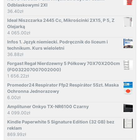
Odblaskowymi 2Xl
36.40
zł
Ideal Niszczarka 2445 Cc, Mikrościnki 2X15, P 5, Z
Olejarką
4 065.00
zł
Infos 1. Język niemiecki. Podręcznik do liceum i
technikum. Kurs wieloletni
36.88
zł
Forgast Regał Nierdzewny 5 Półkowy 70X70X200cm
(FG032207007002000)
1 656.22
zł
Promedor24 Respirator Ffp2 Respirátor 5Szt. Maska
Ochronna Jednorazowy
6.00
zł
Amplituner Onkyo TX-NR6100 Czarny
4 099.00
zł
Kindle Paperwhite 5 Signature Edition (32 GB) bez
reklam
869.99
zł