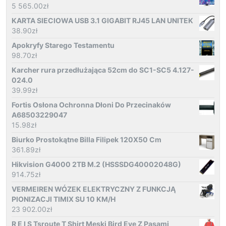
5 565.00
zł
KARTA SIECIOWA USB 3.1 GIGABIT RJ45 LAN UNITEK
38.90
zł
Apokryfy Starego Testamentu
98.70
zł
Karcher rura przedłużająca 52cm do SC1-SC5 4.127-
024.0
39.99
zł
Fortis Osłona Ochronna Dłoni Do Przecinaków
A68503229047
15.98
zł
Biurko Prostokątne Billa Filipek 120X50 Cm
361.89
zł
Hikvision G4000 2TB M.2 (HSSSDG40002048G)
914.75
zł
VERMEIREN WÓZEK ELEKTRYCZNY Z FUNKCJĄ
PIONIZACJI TIMIX SU 10 KM/H
23 902.00
zł
R E I S Tsroute T Shirt Męski Bird Eye Z Pasami