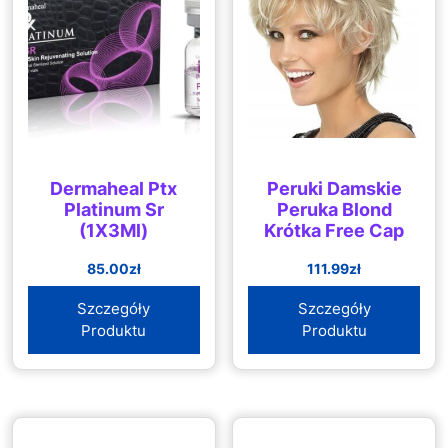
Dermaheal Ptx
Peruki Damskie
Platinum Sr
Peruka Blond
(1X3Ml)
Krótka Free Cap
85.00
zł
111.99
zł
Szczegóły
Szczegóły
Produktu
Produktu