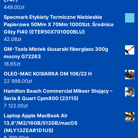
449.00
zł
Specmark Etykiety Termiczne Niebieskie
Papierowe 50Mm X 70Mm 1000Szt. Średnica
Gilzy Fi40 (ETER50X701000BLU)
42.08
zł
GM-Tools Młotek ślusarski fiberglass 300g
mocny G72263
18.65
zł
OLEO-MAC KOSIARKA OM 106/22 H
22 998.00
zł
Hamilton Beach Commercial Mikser Stojący –
Seria 8 Quart Cpm800 (23115)
7 122.00
zł
Laptop Apple MacBook Air
13,6"/M2/16GB/512GB/macOS
(MLY13ZEAR1D1US)
8 799.00
zł