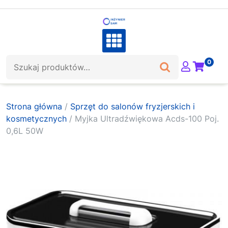
Skip
to
content
Szukaj:
0
Strona główna
/
Sprzęt do salonów fryzjerskich i
kosmetycznych
/ Myjka Ultradźwiękowa Acds-100 Poj.
0,6L 50W