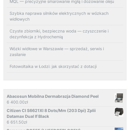
MQL — precyzyjne smarowanie mgłą i dozowanie oleju
Szybka naprawa silników elektrycznych w wózkach
widłowych
Czyste zbiorniki, bezpieczna woda — czyszczenie i
dezynfekcja z Hydrochemią
Wózki widłowe w Warszawie — sprzedaż, serwis i
zasilanie
Fotowoltaika w Łodzi: jak skorzystać z dotacji
Abacosun Mobilna Dermabrazja Diamond Peel
6 400.00
zł
Citizen Cl S6621Xl 8 Dots/Mm (203 Dpi) Zplii
Datamax Dual If Black
6 651.50
zł