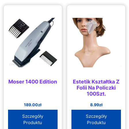
Moser 1400 Edition
Estetik Kształtka Z
Folii Na Policzki
100Szt.
189.00
zł
8.99
zł
Szczegóły
Szczegóły
Produktu
Produktu