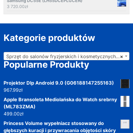
Samsung DC55E (LH55DCEPLGCEN)
3 720.00
zł
Kategorie produktów
Sprzęt do salonów fryzjerskich i kosmetycznych (201)
×
Popularne Produkty
Projektor Dlp Android 9.0 (G06188147255163)
967.99
zł
Apple Bransoleta Mediolańska do Watch srebrny
(ML783ZMA)
499.00
zł
Princess Volume wypełniacz stosowany do
głębszych kuracji i przywracania objętości skóry