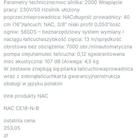
Parametry techniczne:moc silnika: 2000 Wnapięcie
pracy: 230V/50 Hzsilnik ułożony
poprzecznieprowadnica: NACdługość prowadnicy: 40
cm (16”)łańcuch: NAC, 3/8” niski profil 0,050”ilość
ogniw: 56SDS – beznarzędziowy system wymiany i
naciągu łańcuchaszybkość cięcia: 13 m/sprędkość
obrotowa bez obciążenia: 7000 obr./minautomatyczna
pompa olejuhamulec łańcucha: 0,12 sgwarantowana
moc akustyczna: 107 dB (A)waga: 4,5 kg
W zestawie znajdują się:pilarka łańcuchowaprowadnica
wraz z osłonąłańcuchkarta gwarancyjnainstrukcja
obsługi w języku polskim
Inne produkty NAC
NAC CE18-N-B
ostatnia cena
253,05
zł