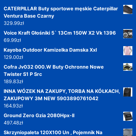
CATERPILLAR Buty sportowe męskie Caterpillar
Ventura Base Czarny
329.99
zł
Voice Kraft Głośniki 5` 13Cm 150W X2 Vk 1396
69.99
zł
Kayoba Outdoor Kamizelka Damska Xxl
129.00
zł
Cofra Jv032 000.W Buty Ochronne Nowe
Twister S1 P Src
189.83
zł
INNA WÓZEK NA ZAKUPY, TORBA NA KÓŁKACH,
ZAKUPOWY 3M NEW 5903890761042
164.93
zł
Ground Zero Gzia 2080Hpx-II
497.48
zł
Skrzyniopaleta 120X100 Un , Pojemnik Na