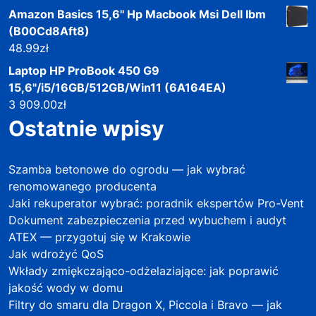
Amazon Basics 15,6'' Hp Macbook Msi Dell Ibm
(B00Cd8Aft8)
48.99
zł
Laptop HP ProBook 450 G9
15,6"/i5/16GB/512GB/Win11 (6A164EA)
3 909.00
zł
Ostatnie wpisy
Szamba betonowe do ogrodu — jak wybrać
renomowanego producenta
Jaki rekuperator wybrać: poradnik ekspertów Pro-Vent
Dokument zabezpieczenia przed wybuchem i audyt
ATEX — przygotuj się w Krakowie
Jak wdrożyć QoS
Wkłady zmiękczająco-odżelaziające: jak poprawić
jakość wody w domu
Filtry do smaru dla Dragon X, Piccola i Bravo — jak