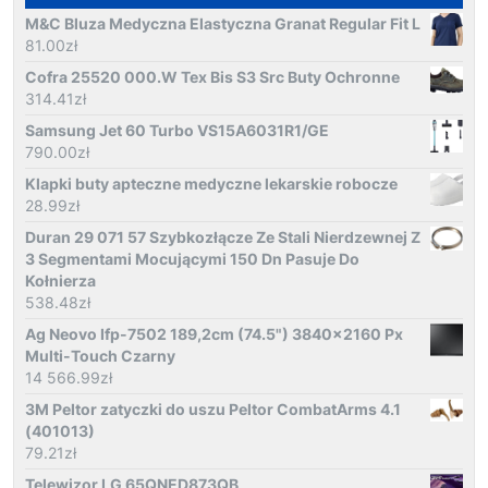
M&C Bluza Medyczna Elastyczna Granat Regular Fit L
81.00
zł
Cofra 25520 000.W Tex Bis S3 Src Buty Ochronne
314.41
zł
Samsung Jet 60 Turbo VS15A6031R1/GE
790.00
zł
Klapki buty apteczne medyczne lekarskie robocze
28.99
zł
Duran 29 071 57 Szybkozłącze Ze Stali Nierdzewnej Z
3 Segmentami Mocującymi 150 Dn Pasuje Do
Kołnierza
538.48
zł
Ag Neovo Ifp-7502 189,2cm (74.5") 3840x2160 Px
Multi-Touch Czarny
14 566.99
zł
3M Peltor zatyczki do uszu Peltor CombatArms 4.1
(401013)
79.21
zł
Telewizor LG 65QNED873QB