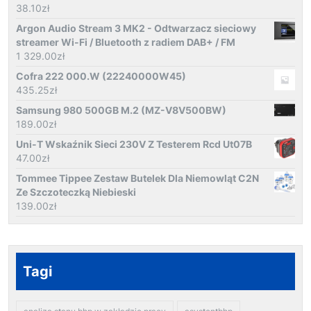
38.10
zł
Argon Audio Stream 3 MK2 - Odtwarzacz sieciowy
streamer Wi-Fi / Bluetooth z radiem DAB+ / FM
1 329.00
zł
Cofra 222 000.W (22240000W45)
435.25
zł
Samsung 980 500GB M.2 (MZ-V8V500BW)
189.00
zł
Uni-T Wskaźnik Sieci 230V Z Testerem Rcd Ut07B
47.00
zł
Tommee Tippee Zestaw Butelek Dla Niemowląt C2N
Ze Szczoteczką Niebieski
139.00
zł
Tagi