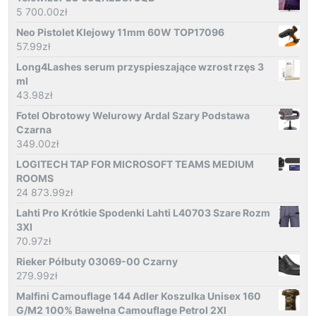
5 700.00
zł
Neo Pistolet Klejowy 11mm 60W TOP17096
57.99
zł
Long4Lashes serum przyspieszające wzrost rzęs 3
ml
43.98
zł
Fotel Obrotowy Welurowy Ardal Szary Podstawa
Czarna
349.00
zł
LOGITECH TAP FOR MICROSOFT TEAMS MEDIUM
ROOMS
24 873.99
zł
Lahti Pro Krótkie Spodenki Lahti L40703 Szare Rozm
3Xl
70.97
zł
Rieker Półbuty 03069-00 Czarny
279.99
zł
Malfini Camouflage 144 Adler Koszulka Unisex 160
G/M2 100% Bawełna Camouflage Petrol 2Xl