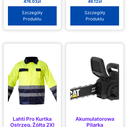
476.03
zł
49.12
zł
06008B8001
Szczegóły
Szczegóły
Produktu
Produktu
Lahti Pro Kurtka
Akumulatorowa
Ostrzeg. Żółta 2Xl
Pilarka