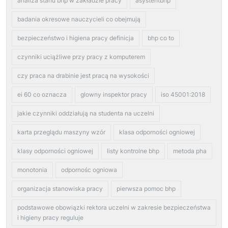
analiza stanu bhp w zakładzie pracy
asystentbhp
badania okresowe nauczycieli co obejmują
bezpieczeństwo i higiena pracy definicja
bhp co to
czynniki uciążliwe przy pracy z komputerem
czy praca na drabinie jest pracą na wysokości
ei 60 co oznacza
glowny inspektor pracy
iso 45001:2018
jakie czynniki oddziałują na studenta na uczelni
karta przeglądu maszyny wzór
klasa odporności ogniowej
klasy odporności ogniowej
listy kontrolne bhp
metoda pha
monotonia
odpornośc ogniowa
organizacja stanowiska pracy
pierwsza pomoc bhp
podstawowe obowiązki rektora uczelni w zakresie bezpieczeństwa
i higieny pracy reguluje