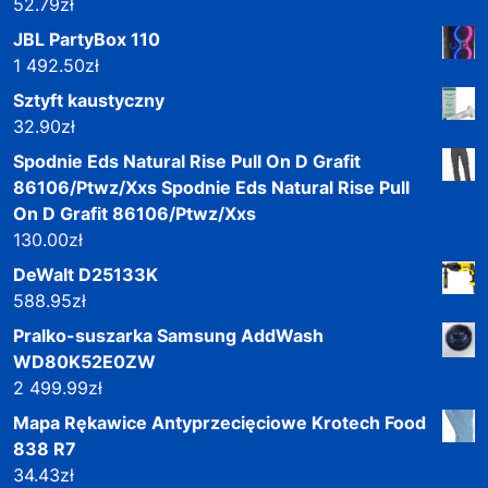
52.79
zł
JBL PartyBox 110
1 492.50
zł
Sztyft kaustyczny
32.90
zł
Spodnie Eds Natural Rise Pull On D Grafit
86106/Ptwz/Xxs Spodnie Eds Natural Rise Pull
On D Grafit 86106/Ptwz/Xxs
130.00
zł
DeWalt D25133K
588.95
zł
Pralko-suszarka Samsung AddWash
WD80K52E0ZW
2 499.99
zł
Mapa Rękawice Antyprzecięciowe Krotech Food
838 R7
34.43
zł