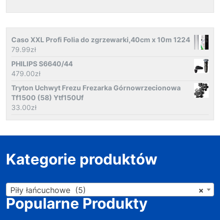
Caso XXL Profi Folia do zgrzewarki,40cm x 10m 1224
79.99
zł
PHILIPS S6640/44
479.00
zł
Tryton Uchwyt Frezu Frezarka Górnowrzecionowa
Tf1500 (58) Ytf150Uf
33.00
zł
Kategorie produktów
Piły łańcuchowe (5)
×
Popularne Produkty