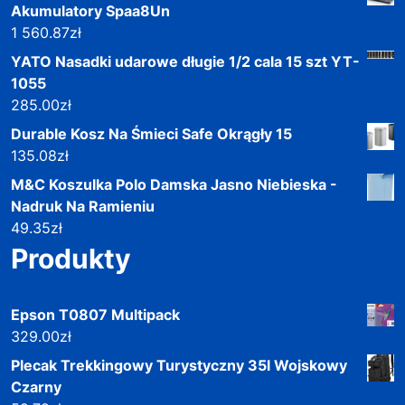
Akumulatory Spaa8Un
1 560.87
zł
YATO Nasadki udarowe długie 1/2 cala 15 szt YT-
1055
285.00
zł
Durable Kosz Na Śmieci Safe Okrągły 15
135.08
zł
M&C Koszulka Polo Damska Jasno Niebieska -
Nadruk Na Ramieniu
49.35
zł
Produkty
Epson T0807 Multipack
329.00
zł
Plecak Trekkingowy Turystyczny 35l Wojskowy
Czarny