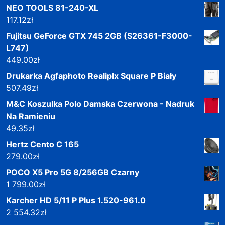
NEO TOOLS 81-240-XL
117.12
zł
Fujitsu GeForce GTX 745 2GB (S26361-F3000-
L747)
449.00
zł
Drukarka Agfaphoto RealipIx Square P Biały
507.49
zł
M&C Koszulka Polo Damska Czerwona - Nadruk
Na Ramieniu
49.35
zł
Hertz Cento C 165
279.00
zł
POCO X5 Pro 5G 8/256GB Czarny
1 799.00
zł
Karcher HD 5/11 P Plus 1.520-961.0
2 554.32
zł