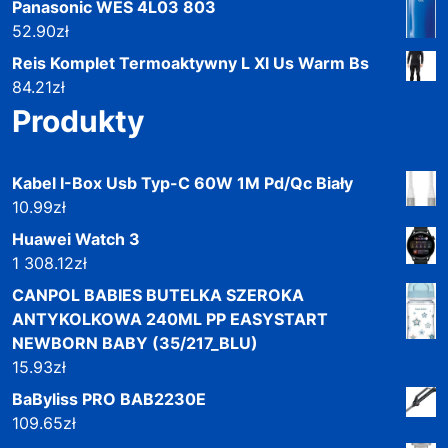
Panasonic WES 4L03 803
52.90
zł
Reis Komplet Termoaktywny L Xl Us Warm Bs
84.21
zł
Produkty
Kabel I-Box Usb Typ-C 60W 1M Pd/Qc Biały
10.99
zł
Huawei Watch 3
1 308.12
zł
CANPOL BABIES BUTELKA SZEROKA
ANTYKOLKOWA 240ML PP EASYSTART
NEWBORN BABY (35/217_BLU)
15.93
zł
BaByliss PRO BAB2230E
109.65
zł