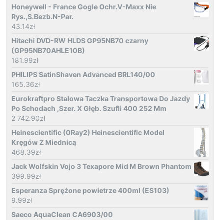
Honeywell - France Gogle Ochr.V-Maxx Nie
Rys.,S.Bezb.N-Par.
43.14
zł
Hitachi DVD-RW HLDS GP95NB70 czarny
(GP95NB70AHLE10B)
181.99
zł
PHILIPS SatinShaven Advanced BRL140/00
165.36
zł
Eurokraftpro Stalowa Taczka Transportowa Do Jazdy
Po Schodach ,Szer. X Głęb. Szufli 400 252 Mm
2 742.90
zł
Heinescientific (0Ray2) Heinescientific Model
Kręgów Z Miednicą
468.39
zł
Jack Wolfskin Vojo 3 Texapore Mid M Brown Phantom
399.99
zł
Esperanza Sprężone powietrze 400ml (ES103)
9.99
zł
Saeco AquaClean CA6903/00