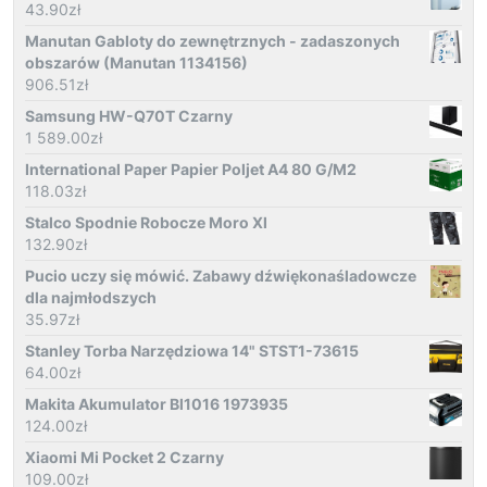
43.90
zł
Manutan Gabloty do zewnętrznych - zadaszonych
obszarów (Manutan 1134156)
906.51
zł
Samsung HW-Q70T Czarny
1 589.00
zł
International Paper Papier Poljet A4 80 G/M2
118.03
zł
Stalco Spodnie Robocze Moro Xl
132.90
zł
Pucio uczy się mówić. Zabawy dźwiękonaśladowcze
dla najmłodszych
35.97
zł
Stanley Torba Narzędziowa 14" STST1-73615
64.00
zł
Makita Akumulator Bl1016 1973935
124.00
zł
Xiaomi Mi Pocket 2 Czarny
109.00
zł