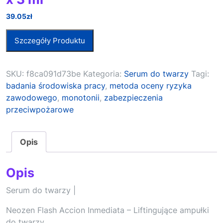
39.05
zł
Szczegóły Produktu
SKU:
f8ca091d73be
Kategoria:
Serum do twarzy
Tagi:
badania środowiska pracy
,
metoda oceny ryzyka
zawodowego
,
monotonii
,
zabezpieczenia
przeciwpożarowe
Opis
Opis
Serum do twarzy |
Neozen Flash Accion Inmediata – Liftingujące ampułki
do twarzy