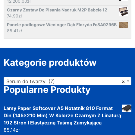
12 200.00
zł
Czarny Zestaw Do Pisania Nadruk M2P Babcie 12
74.99
zł
Panele podłogowe Weninger Dąb Floryda Fc8A9296B
85.41
zł
Kategorie produktów
Serum do twarzy (7)
×
Popularne Produkty
Lamy Paper Softcover A5 Notatnik 810 Format
Din (145x210 Mm) W Kolorze Czarnym Z Linaturą
192 Stron I Elastyczną Taśmą Zamykającą
85.14
zł