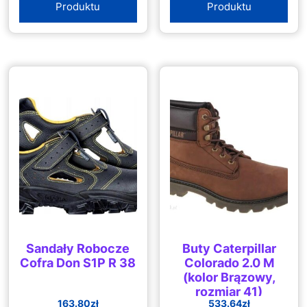
Produktu
Produktu
Sandały Robocze
Buty Caterpillar
Cofra Don S1P R 38
Colorado 2.0 M
(kolor Brązowy,
rozmiar 41)
163.80
zł
533.64
zł