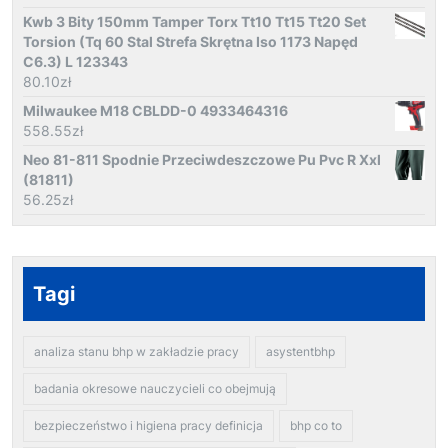
Kwb 3 Bity 150mm Tamper Torx Tt10 Tt15 Tt20 Set
Torsion (Tq 60 Stal Strefa Skrętna Iso 1173 Napęd
C6.3) L 123343
80.10
zł
Milwaukee M18 CBLDD-0 4933464316
558.55
zł
Neo 81-811 Spodnie Przeciwdeszczowe Pu Pvc R Xxl
(81811)
56.25
zł
Tagi
analiza stanu bhp w zakładzie pracy
asystentbhp
badania okresowe nauczycieli co obejmują
bezpieczeństwo i higiena pracy definicja
bhp co to