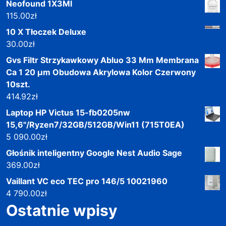
Neofound 1X3Ml
115.00
zł
10 X Tłoczek Deluxe
30.00
zł
Gvs Filtr Strzykawkowy Abluo 33 Mm Membrana
Ca 1 20 µm Obudowa Akrylowa Kolor Czerwony
10szt.
414.92
zł
Laptop HP Victus 15-fb0205nw
15,6"/Ryzen7/32GB/512GB/Win11 (715T0EA)
5 090.00
zł
Głośnik inteligentny Google Nest Audio Sage
369.00
zł
Vaillant VC eco TEC pro 146/5 10021960
4 790.00
zł
Ostatnie wpisy