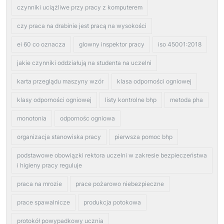
czynniki uciążliwe przy pracy z komputerem
czy praca na drabinie jest pracą na wysokości
ei 60 co oznacza
glowny inspektor pracy
iso 45001:2018
jakie czynniki oddziałują na studenta na uczelni
karta przeglądu maszyny wzór
klasa odporności ogniowej
klasy odporności ogniowej
listy kontrolne bhp
metoda pha
monotonia
odpornośc ogniowa
organizacja stanowiska pracy
pierwsza pomoc bhp
podstawowe obowiązki rektora uczelni w zakresie bezpieczeństwa
i higieny pracy reguluje
praca na mrozie
prace pożarowo niebezpieczne
prace spawalnicze
produkcja potokowa
protokół powypadkowy ucznia