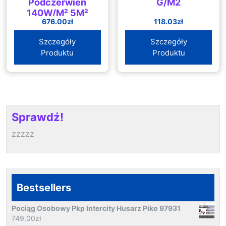
Podczerwień
G/M2
140W/M² 5M²
676.00
zł
118.03
zł
AD121AC310T140W5M2
Szczegóły
Szczegóły
Produktu
Produktu
Sprawdź!
zzzzz
Bestsellers
Pociąg Osobowy Pkp Intercity Husarz Piko 97931
749.00
zł