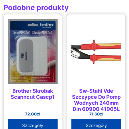
Podobne produkty
Brother Skrobak
Sw-Stahl Vde
Scanncut Cascp1
Szczypce Do Pomp
Wodnych 240mm
Din 60900 41905L
72.00
zł
71.60
zł
Szczegóły
Szczegóły