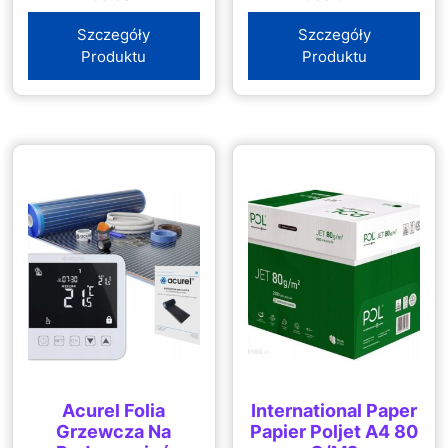
Szczegóły
Szczegóły
Produktu
Produktu
Acurel Folia
International Paper
Grzewcza Na
Papier Poljet A4 80