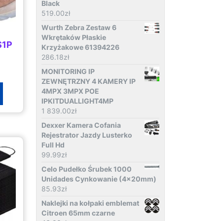
Black
519.00
zł
Wurth Zebra Zestaw 6
Wkrętaków Płaskie
S1P
Krzyżakowe 61394226
286.18
zł
MONITORING IP
ZEWNĘTRZNY 4 KAMERY IP
4MPX 3MPX POE
IPKITDUALLIGHT4MP
1 839.00
zł
Dexxer Kamera Cofania
Rejestrator Jazdy Lusterko
Full Hd
99.99
zł
Celo Pudełko Śrubek 1000
Unidades Cynkowanie (4x20mm)
85.93
zł
Naklejki na kołpaki emblemat
Citroen 65mm czarne