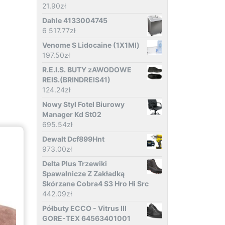
21.90
zł
Dahle 4133004745
6 517.77
zł
Venome S Lidocaine (1X1Ml)
197.50
zł
R.E.I.S. BUTY zAWODOWE
REIS.(BRINDREIS41)
124.24
zł
Nowy Styl Fotel Biurowy
Manager Kd St02
695.54
zł
Dewalt Dcf899Hnt
973.00
zł
Delta Plus Trzewiki
Spawalnicze Z Zakładką
Skórzane Cobra4 S3 Hro Hi Src
442.09
zł
Półbuty ECCO - Vitrus III
GORE-TEX 64563401001