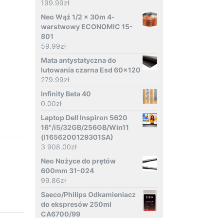
199.99
zł
Neo Wąż 1/2 x 30m 4-
warstwowy ECONOMIC 15-
801
59.99
zł
Mata antystatyczna do
lutowania czarna Esd 60x120
279.99
zł
Infinity Beta 40
0.00
zł
Laptop Dell Inspiron 5620
16"/i5/32GB/256GB/Win11
(I1656200129301SA)
3 908.00
zł
Neo Nożyce do prętów
600mm 31-024
99.86
zł
Saeco/Philips Odkamieniacz
do ekspresów 250ml
CA6700/99