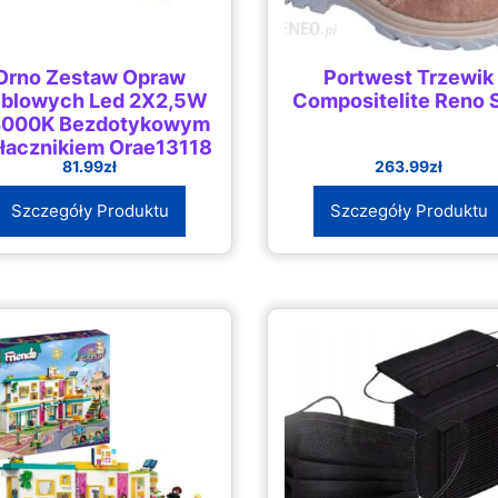
Orno Zestaw Opraw
Portwest Trzewik
blowych Led 2X2,5W
Compositelite Reno 
4000K Bezdotykowym
łącznikiem Orae13118
81.99
zł
263.99
zł
Szczegóły Produktu
Szczegóły Produktu