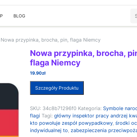
Sz
EP
BLOG
 Nowa przypinka, brocha, pin, flaga Niemcy
Nowa przypinka, brocha, pi
flaga Niemcy
19.90
zł
Szczegóły Produktu
SKU:
34c8b71296f0
Kategoria:
Symbole naro
flagi
Tagi:
główny inspektor pracy andrzej kwa
kto powołuje zespół powypadkowy
,
środki o
indywidualnej to
,
zabezpieczenia przeciwpoż