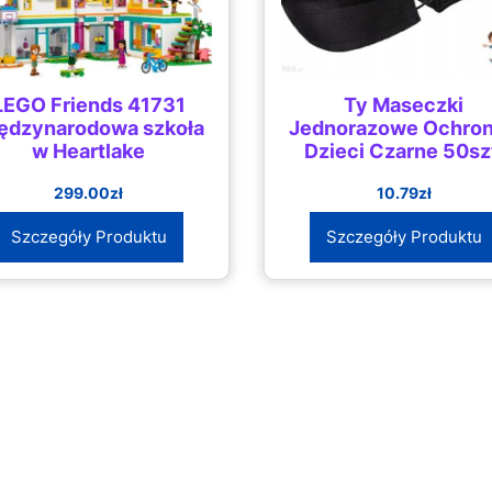
LEGO Friends 41731
Ty Maseczki
ędzynarodowa szkoła
Jednorazowe Ochro
w Heartlake
Dzieci Czarne 50sz
299.00
zł
10.79
zł
Szczegóły Produktu
Szczegóły Produktu