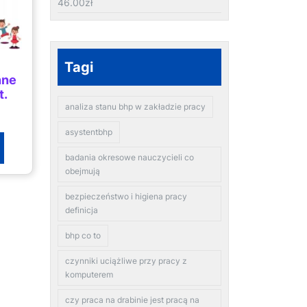
46.00
zł
Tagi
nne
t.
analiza stanu bhp w zakładzie pracy
asystentbhp
badania okresowe nauczycieli co
obejmują
bezpieczeństwo i higiena pracy
definicja
bhp co to
czynniki uciążliwe przy pracy z
komputerem
czy praca na drabinie jest pracą na