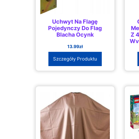
Uchwyt Na Flagę
Pojedynczy Do Flag
Me
Blacha Ocynk
Z 
Wy
13.99
zł
Szczegóły Produktu