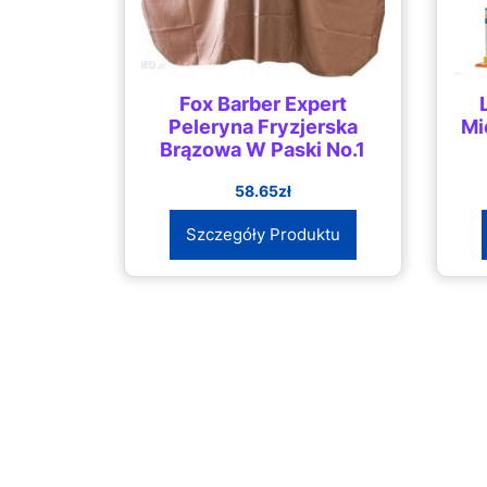
Fox Barber Expert
Peleryna Fryzjerska
Mi
Brązowa W Paski No.1
58.65
zł
Szczegóły Produktu