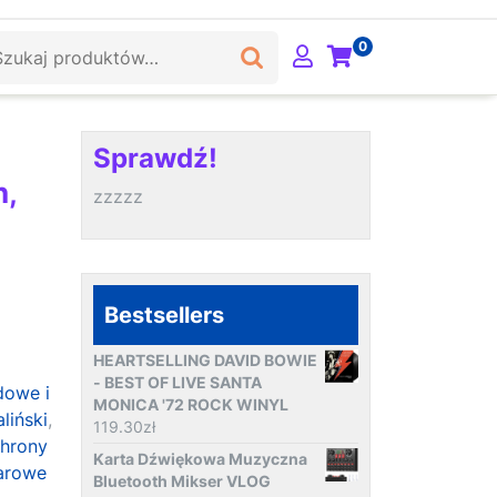
ukaj:
0
Sprawdź!
n,
zzzzz
Bestsellers
HEARTSELLING DAVID BOWIE
- BEST OF LIVE SANTA
dowe i
MONICA '72 ROCK WINYL
liński
,
119.30
zł
chrony
Karta Dźwiękowa Muzyczna
arowe
Bluetooth Mikser VLOG