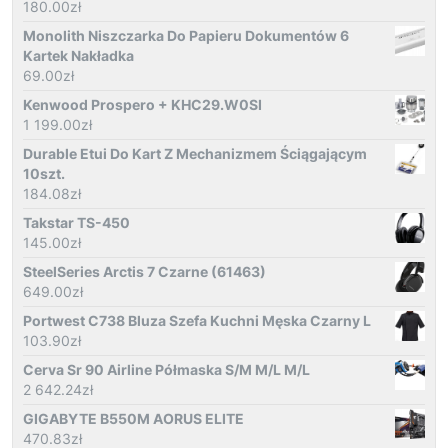
180.00
zł
Monolith Niszczarka Do Papieru Dokumentów 6
Kartek Nakładka
69.00
zł
Kenwood Prospero + KHC29.W0SI
1 199.00
zł
Durable Etui Do Kart Z Mechanizmem Ściągającym
10szt.
184.08
zł
Takstar TS-450
145.00
zł
SteelSeries Arctis 7 Czarne (61463)
649.00
zł
Portwest C738 Bluza Szefa Kuchni Męska Czarny L
103.90
zł
Cerva Sr 90 Airline Półmaska S/M M/L M/L
2 642.24
zł
GIGABYTE B550M AORUS ELITE
470.83
zł