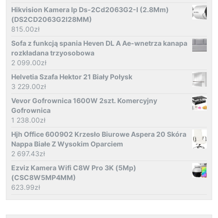
Hikvision Kamera Ip Ds-2Cd2063G2-I (2.8Mm)
(DS2CD2063G2I28MM)
815.00
zł
Sofa z funkcją spania Heven DL A Ae-wnetrza kanapa
rozkładana trzyosobowa
2 099.00
zł
Helvetia Szafa Hektor 21 Biały Połysk
3 229.00
zł
Vevor Gofrownica 1600W 2szt. Komercyjny
Gofrownica
1 238.00
zł
Hjh Office 600902 Krzesło Biurowe Aspera 20 Skóra
Nappa Białe Z Wysokim Oparciem
2 697.43
zł
Ezviz Kamera Wifi C8W Pro 3K (5Mp)
(CSC8W5MP4MM)
623.99
zł