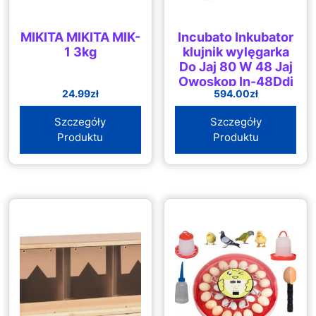
MIKITA MIKITA MIK-
Incubato Inkubator
1 3kg
klujnik wylęgarka
Do Jaj 80 W 48 Jaj
Owoskop In-48Ddi
24.99
zł
594.00
zł
Szczegóły
Szczegóły
Produktu
Produktu