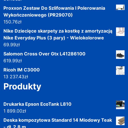
Proxxon Zestaw Do Szlifowania I Polerowania
Wykończeniowego (PR29070)
150.76
zł
Nike Dziecięce skarpety za kostkę z amortyzacją
Nike Everyday Plus (3 pary) - Wielokolorowe
69.99
zł
Salomon Cross Over Gtx L41286100
619.99
zł
Ricoh IM C3000
13 237.43
zł
Produkty
Drukarka Epson EcoTank L810
1 899.00
zł
Deska kompozytowa Standard 14 Miodowy Teak
- dł. 2,8 m