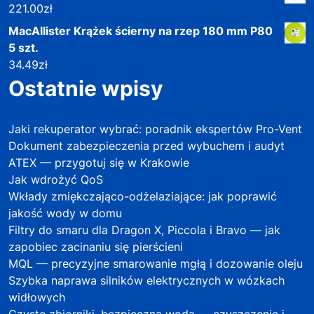
221.00
zł
MacAllister Krążek ścierny na rzep 180 mm P80
5 szt.
34.49
zł
Ostatnie wpisy
Jaki rekuperator wybrać: poradnik ekspertów Pro-Vent
Dokument zabezpieczenia przed wybuchem i audyt
ATEX — przygotuj się w Krakowie
Jak wdrożyć QoS
Wkłady zmiękczająco-odżelaziające: jak poprawić
jakość wody w domu
Filtry do smaru dla Dragon X, Piccola i Bravo — jak
zapobiec zacinaniu się pierścieni
MQL — precyzyjne smarowanie mgłą i dozowanie oleju
Szybka naprawa silników elektrycznych w wózkach
widłowych
Czyste zbiorniki, bezpieczna woda — czyszczenie i