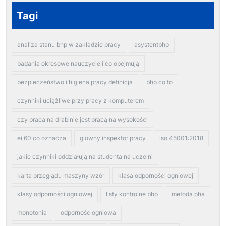
Tagi
analiza stanu bhp w zakładzie pracy
asystentbhp
badania okresowe nauczycieli co obejmują
bezpieczeństwo i higiena pracy definicja
bhp co to
czynniki uciążliwe przy pracy z komputerem
czy praca na drabinie jest pracą na wysokości
ei 60 co oznacza
glowny inspektor pracy
iso 45001:2018
jakie czynniki oddziałują na studenta na uczelni
karta przeglądu maszyny wzór
klasa odporności ogniowej
klasy odporności ogniowej
listy kontrolne bhp
metoda pha
monotonia
odpornośc ogniowa