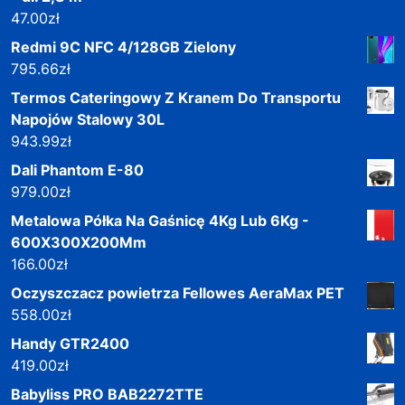
47.00
zł
Redmi 9C NFC 4/128GB Zielony
795.66
zł
Termos Cateringowy Z Kranem Do Transportu
Napojów Stalowy 30L
943.99
zł
Dali Phantom E-80
979.00
zł
Metalowa Półka Na Gaśnicę 4Kg Lub 6Kg -
600X300X200Mm
166.00
zł
Oczyszczacz powietrza Fellowes AeraMax PET
558.00
zł
Handy GTR2400
419.00
zł
Babyliss PRO BAB2272TTE