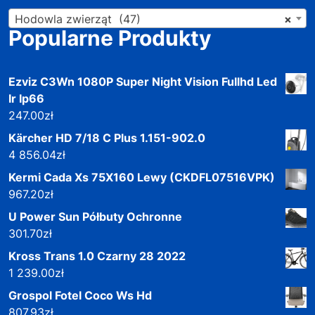
Hodowla zwierząt (47)
×
Popularne Produkty
Ezviz C3Wn 1080P Super Night Vision Fullhd Led
Ir Ip66
247.00
zł
Kärcher HD 7/18 C Plus 1.151-902.0
4 856.04
zł
Kermi Cada Xs 75X160 Lewy (CKDFL07516VPK)
967.20
zł
U Power Sun Półbuty Ochronne
301.70
zł
Kross Trans 1.0 Czarny 28 2022
1 239.00
zł
Grospol Fotel Coco Ws Hd
807.93
zł