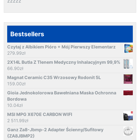
zzzzz
Bestsellers
Czytaj z Albikiem Pióro + Mój Pierwszy Elementarz
279.99
zł
2X14L Butla Z Tlenem Medyczny Inhalacyjnym 99,9%
66.90
zł
Magnat Ceramic C35 Wrzosowy Rodonit 5L
159.00
zł
Gioia Jednokolorowa Bawełniana Maska Ochronna
Bordowa
10.04
zł
MSI MPG X670E CARBON WIFI
2 511.99
zł
Ganz Za8-Jbmp-2 Adapter Ścienny/Sufitowy
(ZA8JBMP2)