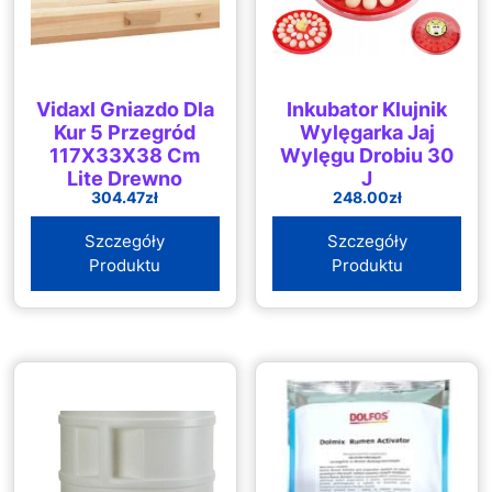
Vidaxl Gniazdo Dla
Inkubator Klujnik
Kur 5 Przegród
Wylęgarka Jaj
117X33X38 Cm
Wylęgu Drobiu 30
Lite Drewno
J
304.47
zł
248.00
zł
Sosnowe (170660)
Szczegóły
Szczegóły
Produktu
Produktu