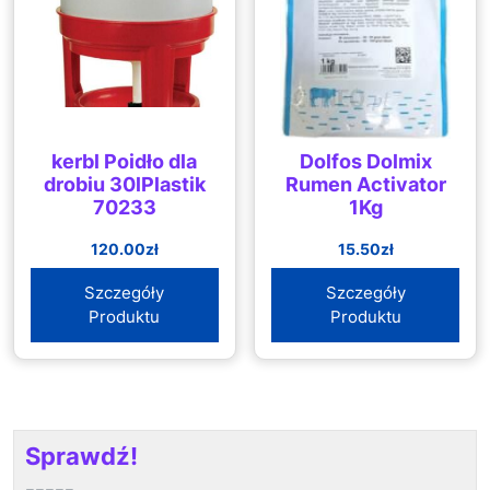
kerbl Poidło dla
Dolfos Dolmix
drobiu 30lPlastik
Rumen Activator
70233
1Kg
120.00
zł
15.50
zł
Szczegóły
Szczegóły
Produktu
Produktu
Sprawdź!