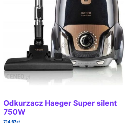
Odkurzacz Haeger Super silent
750W
714.67
zł