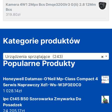
Kamera 4W1 2Mpx Bcs Dmqe3200Ir3 G(Ii) 2.8 12Mm
Bcs
319.80
zł
Kategorie produktów
Urządzenia sprzątające (243)
×
Popularne Produkty
Honeywell Datamax-O'Neil Mp-Class Compact 4
Serwis Naprawczy Xd1-Ws-W3P3E0C0
1 028.14
zł
Ipc Ct45 B50 Szorowarka Zmywarka Do
Posadzek
24 205.17
zł