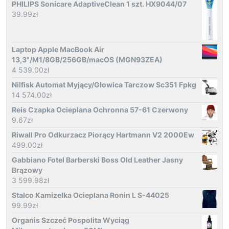
PHILIPS Sonicare AdaptiveClean 1 szt. HX9044/07
39.99
zł
Laptop Apple MacBook Air
13,3"/M1/8GB/256GB/macOS (MGN93ZEA)
4 539.00
zł
Nilfisk Automat Myjący/Głowica Tarczow Sc351 Fpkg
14 574.00
zł
Reis Czapka Ocieplana Ochronna 57-61 Czerwony
9.67
zł
Riwall Pro Odkurzacz Piorący Hartmann V2 2000Ew
499.00
zł
Gabbiano Fotel Barberski Boss Old Leather Jasny
Brązowy
3 599.98
zł
Stalco Kamizelka Ocieplana Ronin L S-44025
99.99
zł
Organis Szczeć Pospolita Wyciąg