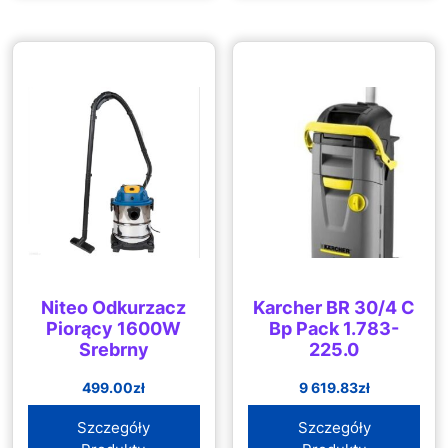
Niteo Odkurzacz
Karcher BR 30/4 C
Piorący 1600W
Bp Pack 1.783-
Srebrny
225.0
499.00
zł
9 619.83
zł
Szczegóły
Szczegóły