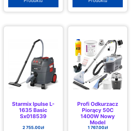
Produktu
Produktu
Starmix Ipulse L-
Profi Odkurzacz
1635 Basic
Piorący 50C
Sx018539
1400W Nowy
Model
2 755.00
zł
1 767.00
zł