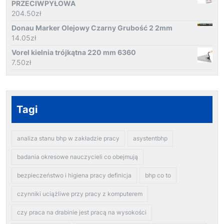
PRZECIWPYŁOWA
204.50
zł
Donau Marker Olejowy Czarny Grubość 2 2mm
14.05
zł
Vorel kielnia trójkątna 220 mm 6360
7.50
zł
Tagi
analiza stanu bhp w zakładzie pracy
asystentbhp
badania okresowe nauczycieli co obejmują
bezpieczeństwo i higiena pracy definicja
bhp co to
czynniki uciążliwe przy pracy z komputerem
czy praca na drabinie jest pracą na wysokości