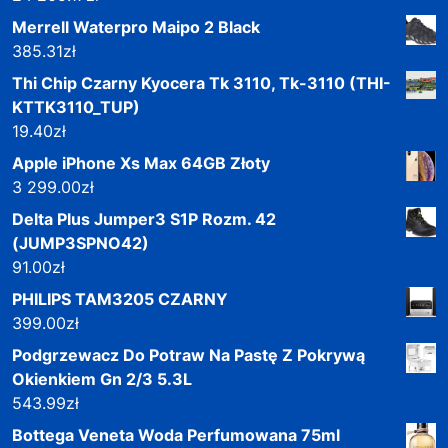
Merrell Waterpro Maipo 2 Black
385.31
zł
Thi Chip Czarny Kyocera Tk 3110, Tk-3110 (THI-
KTTK3110_TUP)
19.40
zł
Apple iPhone Xs Max 64GB Złoty
3 299.00
zł
Delta Plus Jumper3 S1P Rozm. 42
(JUMP3SPNO42)
91.00
zł
PHILIPS TAM3205 CZARNY
399.00
zł
Podgrzewacz Do Potraw Na Pastę Z Pokrywą
Okienkiem Gn 2/3 5.3L
543.99
zł
Bottega Veneta Woda Perfumowana 75ml