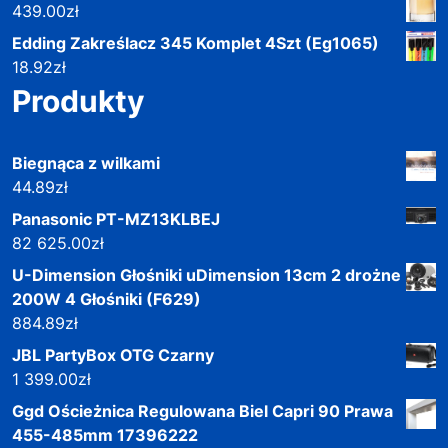
439.00
zł
Edding Zakreślacz 345 Komplet 4Szt (Eg1065)
18.92
zł
Produkty
Biegnąca z wilkami
44.89
zł
Panasonic PT-MZ13KLBEJ
82 625.00
zł
U-Dimension Głośniki uDimension 13cm 2 drożne
200W 4 Głośniki (F629)
884.89
zł
JBL PartyBox OTG Czarny
1 399.00
zł
Ggd Ościeżnica Regulowana Biel Capri 90 Prawa
455-485mm 17396222