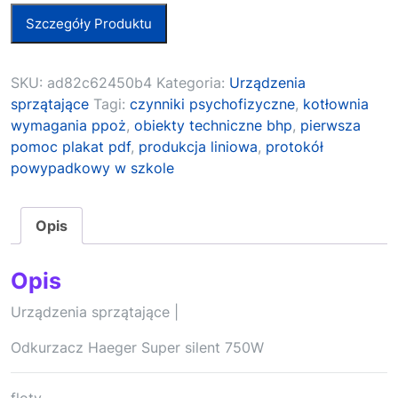
Szczegóły Produktu
SKU:
ad82c62450b4
Kategoria:
Urządzenia
sprzątające
Tagi:
czynniki psychofizyczne
,
kotłownia
wymagania ppoż
,
obiekty techniczne bhp
,
pierwsza
pomoc plakat pdf
,
produkcja liniowa
,
protokół
powypadkowy w szkole
Opis
Opis
Urządzenia sprzątające |
Odkurzacz Haeger Super silent 750W
floty