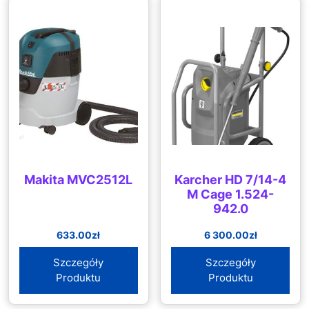
Makita MVC2512L
Karcher HD 7/14-4
M Cage 1.524-
942.0
633.00
zł
6 300.00
zł
Szczegóły
Szczegóły
Produktu
Produktu