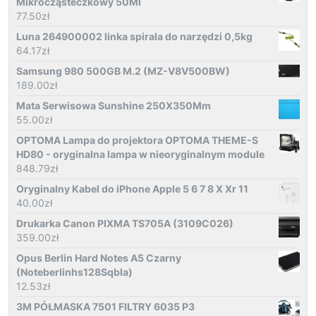
Mikrocząsteczkowy 50Ml
77.50
zł
Luna 264900002 linka spirala do narzędzi 0,5kg
64.17
zł
Samsung 980 500GB M.2 (MZ-V8V500BW)
189.00
zł
Mata Serwisowa Sunshine 250X350Mm
55.00
zł
OPTOMA Lampa do projektora OPTOMA THEME-S
HD80 - oryginalna lampa w nieoryginalnym module
848.79
zł
Oryginalny Kabel do iPhone Apple 5 6 7 8 X Xr 11
40.00
zł
Drukarka Canon PIXMA TS705A (3109C026)
359.00
zł
Opus Berlin Hard Notes A5 Czarny
(Noteberlinhs128Sqbla)
12.53
zł
3M PÓŁMASKA 7501 FILTRY 6035 P3