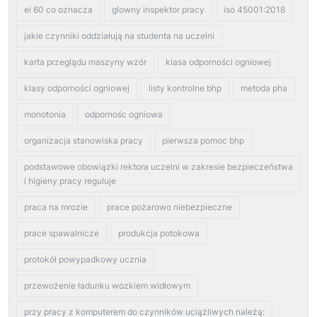
ei 60 co oznacza
glowny inspektor pracy
iso 45001:2018
jakie czynniki oddziałują na studenta na uczelni
karta przeglądu maszyny wzór
klasa odporności ogniowej
klasy odporności ogniowej
listy kontrolne bhp
metoda pha
monotonia
odpornośc ogniowa
organizacja stanowiska pracy
pierwsza pomoc bhp
podstawowe obowiązki rektora uczelni w zakresie bezpieczeństwa
i higieny pracy reguluje
praca na mrozie
prace pożarowo niebezpieczne
prace spawalnicze
produkcja potokowa
protokół powypadkowy ucznia
przewożenie ładunku wózkiem widłowym
przy pracy z komputerem do czynników uciążliwych należą: