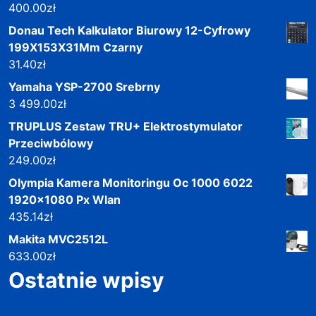
400.00
zł
Donau Tech Kalkulator Biurowy 12-Cyfrowy
199X153X31Mm Czarny
31.40
zł
Yamaha YSP-2700 Srebrny
3 499.00
zł
TRUPLUS Zestaw TRU+ Elektrostymulator
Przeciwbólowy
249.00
zł
Olympia Kamera Monitoringu Oc 1000 6022
1920x1080 Px Wlan
435.14
zł
Makita MVC2512L
633.00
zł
Ostatnie wpisy