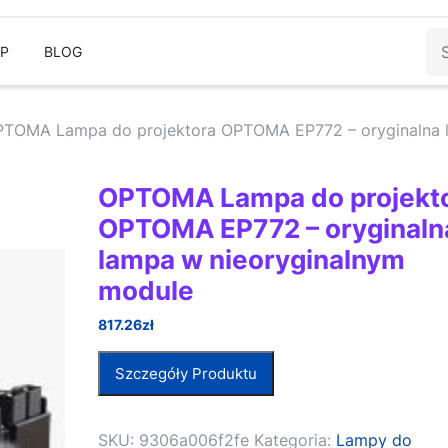
Sz
EP
BLOG
PTOMA Lampa do projektora OPTOMA EP772 – oryginalna 
OPTOMA Lampa do projekt
OPTOMA EP772 – oryginaln
lampa w nieoryginalnym
module
817.26
zł
Szczegóły Produktu
SKU:
9306a006f2fe
Kategoria:
Lampy do