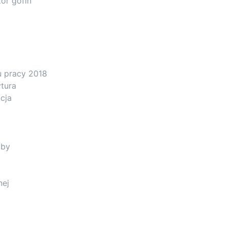
ór gofin
u pracy 2018
ytura
cja
oby
nej