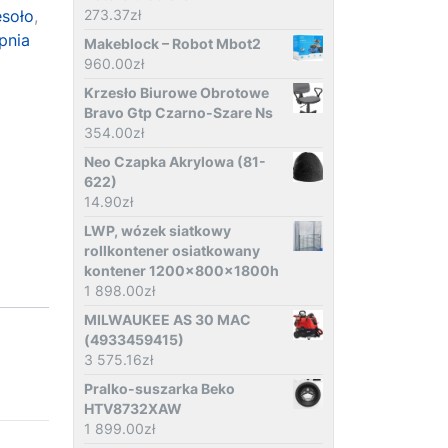
esoło
,
273.37
zł
pnia
Makeblock – Robot Mbot2
960.00
zł
Krzesło Biurowe Obrotowe
Bravo Gtp Czarno-Szare Ns
354.00
zł
Neo Czapka Akrylowa (81-
622)
14.90
zł
LWP, wózek siatkowy
rollkontener osiatkowany
kontener 1200x800x1800h
1 898.00
zł
MILWAUKEE AS 30 MAC
(4933459415)
3 575.16
zł
Pralko-suszarka Beko
HTV8732XAW
1 899.00
zł