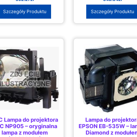
Szczegóły Produktu
Szczegóły Produktu
 Lampa do projektora
Lampa do projektor
C NP905 – oryginalna
EPSON EB-535W – la
lampa z modułem
Diamond z modułe