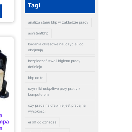
Tagi
analiza stanu bhp w zakładzie pracy
asystentbhp
badania okresowe nauczycieli co
obejmują
bezpieczeństwo i higiena pracy
definicja
bhp co to
czynniki uciążliwe przy pracy z
komputerem
czy praca na drabinie jest pracą na
wysokości
a
mpa
ei 60 co oznacza
m