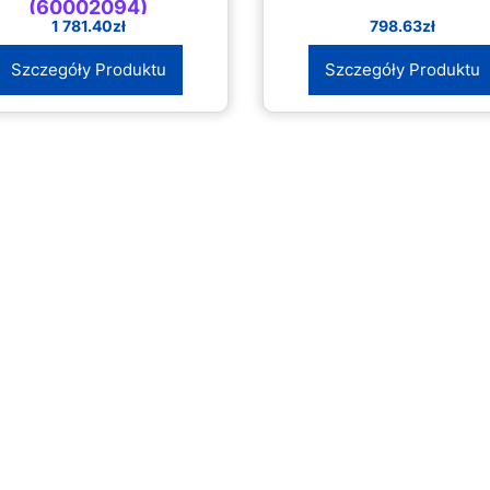
(60002094)
1 781.40
zł
798.63
zł
Szczegóły Produktu
Szczegóły Produktu