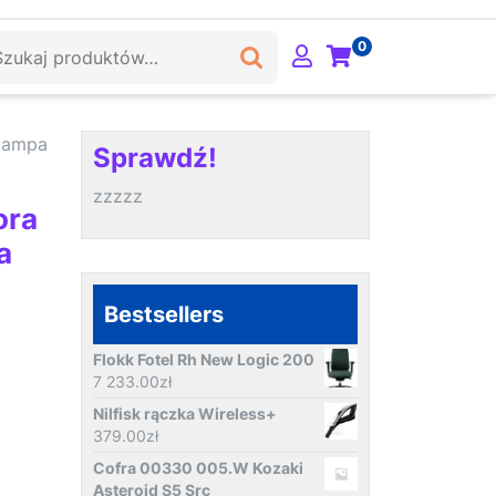
ukaj:
0
lampa
Sprawdź!
zzzzz
ora
a
Bestsellers
Flokk Fotel Rh New Logic 200
7 233.00
zł
Nilfisk rączka Wireless+
379.00
zł
Cofra 00330 005.W Kozaki
Asteroid S5 Src