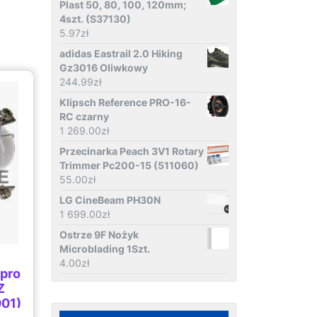
Plast 50, 80, 100, 120mm;
4szt. (S37130)
5.97
zł
adidas Eastrail 2.0 Hiking
Gz3016 Oliwkowy
244.99
zł
Klipsch Reference PRO-16-
RC czarny
1 269.00
zł
Przecinarka Peach 3V1 Rotary
Trimmer Pc200-15 (511060)
55.00
zł
LG CineBeam PH30N
1 699.00
zł
Ostrze 9F Nożyk
Microblading 1Szt.
4.00
zł
zpro
Z
01)