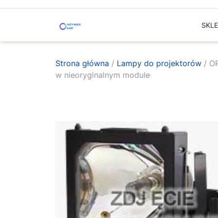
Skip
to
SKL
content
Strona główna
/
Lampy do projektorów
/ O
w nieoryginalnym module