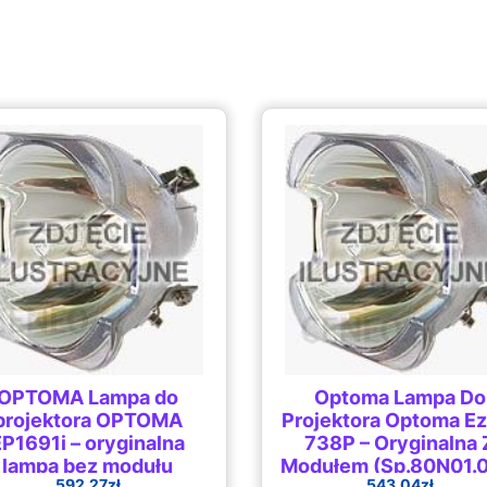
OPTOMA Lampa do
Optoma Lampa Do
projektora OPTOMA
Projektora Optoma E
EP1691i – oryginalna
738P – Oryginalna 
lampa bez modułu
Modułem (Sp.80N01.0
592.27
zł
543.04
zł