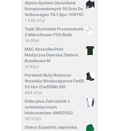
Alpine System Głośników
Komponentowych 16,5cm Do
Volkswagen T6.1 Spc-106T61
1 599.91
zł
Topk Słuchawki Przewodowe
Z Mikrofonem F05 Białe
16.99
zł
M&C Koszulka Polo
Medyczna Damska Zielona
Butelkowa M
37.80
zł
Portwest Buty Robocze
Wysokie Wodoodporne Fw65
S3 Hro (Fw65Bkr39)
494.42
zł
Delta plus Zatrzaśnik z
automatycznym
blokowaniem AM025X2
187.03
zł
Stalco Szpachla Japońska