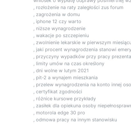
wniosek o wypłatę odprawy pośmiertnej wz
, rozłożenie na raty zaległości zus forum
, zagrożenia w domu
, iphone 12 czy warto
, niższe wynagrodzenie
, wakacje po szczepieniu
, zwolnienie lekarskie w pierwszym miesiąc
, jaki procent wynagrodzenia stanowi emer
, przyczyny wypadków przy pracy prezenta
, limity umów na czas określony
, dni wolne w lutym 2021
, pit-2 a wynajem mieszkania
, przelew wynagrodzenia na konto innej os
, certyfikat zgodności
, różnice kursowe przykłady
, zasiłek dla opiekuna osoby niepełnospraw
, motorola edge 30 pro
, odmowa pracy na innym stanowisku