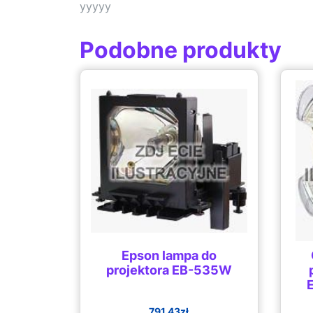
yyyyy
Podobne produkty
Epson lampa do
projektora EB-535W
791.43
zł