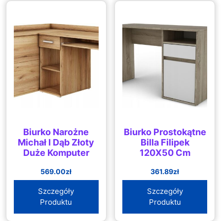
Biurko Narożne
Biurko Prostokątne
Michał I Dąb Złoty
Billa Filipek
Duże Komputer
120X50 Cm
569.00
zł
361.89
zł
Szczegóły
Szczegóły
Produktu
Produktu