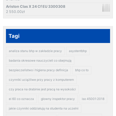
Ariston Clas X 24 Cf EU 3300308
2 550.00
zł
Tagi
analiza stanu bhp w zakładzie pracy
asystentbhp
badania okresowe nauczycieli co obejmują
bezpieczeństwo i higiena pracy definicja
bhp co to
czynniki uciążliwe przy pracy z komputerem
czy praca na drabinie jest pracą na wysokości
ei 60 co oznacza
glowny inspektor pracy
iso 45001:2018
jakie czynniki oddziałują na studenta na uczelni