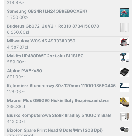
219.99
zł
Samsung QB24R (LH24QBREBGCXEN)
1 750.00
zł
Buderus Gb072-20V2 + Rc310 8734150078
8 250.00
zł
Milwaukee WCS 45 4933383350
4 587.87
zł
Makita HP488DWE 2szt.aku BL1815G
589.00
zł
Alpine PWE-V80
891.99
zł
Kątomierz Aluminiowy 80x120mm 1110003550446
126.06
zł
Maurer Plus 099296 Niskie Buty Bezpieczeństwa
235.38
zł
Biurko Komputerowe Stolik Bradley 5 100Cm Białe
413.00
zł
Bixolon Spare Print Head 8 Dots/Mm (203 Dpi)