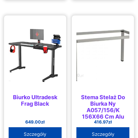
Biurko Ultradesk
Stema Stelaż Do
Frag Black
Biurka Ny
A057/156/K
156X66 Cm Alu
649.00
zł
416.97
zł
Szczegóły
Szczegóły