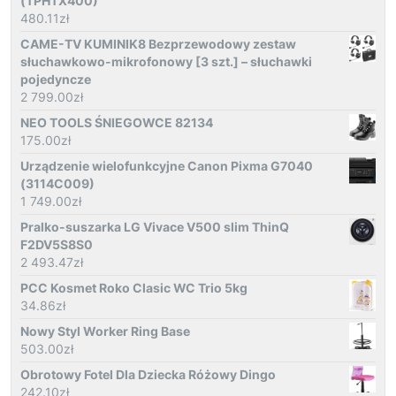
(TPHTX400)
480.11
zł
CAME-TV KUMINIK8 Bezprzewodowy zestaw
słuchawkowo-mikrofonowy [3 szt.] – słuchawki
pojedyncze
2 799.00
zł
NEO TOOLS ŚNIEGOWCE 82134
175.00
zł
Urządzenie wielofunkcyjne Canon Pixma G7040
(3114C009)
1 749.00
zł
Pralko-suszarka LG Vivace V500 slim ThinQ
F2DV5S8S0
2 493.47
zł
PCC Kosmet Roko Clasic WC Trio 5kg
34.86
zł
Nowy Styl Worker Ring Base
503.00
zł
Obrotowy Fotel Dla Dziecka Różowy Dingo
242.10
zł