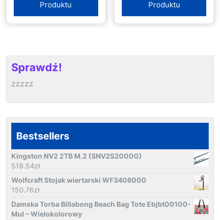
Produktu
Produktu
Sprawdź!
zzzzz
Bestsellers
Kingston NV2 2TB M.2 (SNV2S2000G)
518.54
zł
Wolfcraft Stojak wiertarski WF3406000
150.76
zł
Damska Torba Billabong Beach Bag Tote Ebjbt00100-
Mul – Wielokolorowy