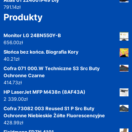
791.14
zł
Produkty
Monitor LG 24BN550Y-B
656.00
zł
Słońca bez końca. Biografia Kory
40.21
zł
Cofra 071 000.W Techniczne S3 Src Buty
Ochronne Czarne
414.73
zł
HP LaserJet MFP M438n (8AF43A)
2 339.00
zł
Cofra 73082 003 Reused S1 P Src Buty
Ochronne Niebieskie Żółte Fluorescencyjne
428.99
zł
Fieldmann FDZN 4101