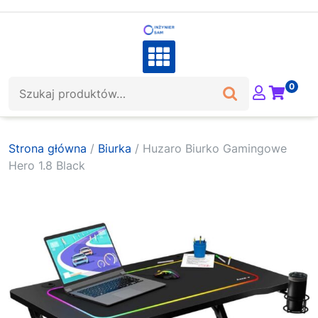
Skip
to
content
Szukaj:
0
Strona główna
/
Biurka
/ Huzaro Biurko Gamingowe
Hero 1.8 Black