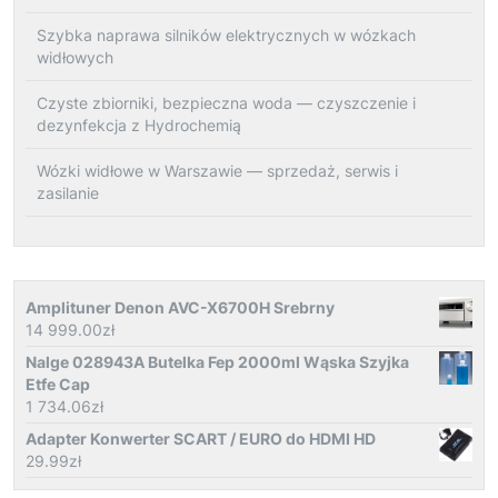
Szybka naprawa silników elektrycznych w wózkach
widłowych
Czyste zbiorniki, bezpieczna woda — czyszczenie i
dezynfekcja z Hydrochemią
Wózki widłowe w Warszawie — sprzedaż, serwis i
zasilanie
Amplituner Denon AVC-X6700H Srebrny
14 999.00
zł
Nalge 028943A Butelka Fep 2000ml Wąska Szyjka
Etfe Cap
1 734.06
zł
Adapter Konwerter SCART / EURO do HDMI HD
29.99
zł