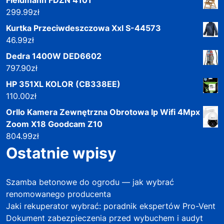
299.99
zł
Kurtka Przeciwdeszczowa Xxl S-44573
46.99
zł
Dedra 1400W DED6602
797.90
zł
HP 351XL KOLOR (CB338EE)
110.00
zł
Orllo Kamera Zewnętrzna Obrotowa Ip Wifi 4Mpx
Zoom X18 Goodcam Z10
804.99
zł
Ostatnie wpisy
Szamba betonowe do ogrodu — jak wybrać
renomowanego producenta
Jaki rekuperator wybrać: poradnik ekspertów Pro-Vent
Dokument zabezpieczenia przed wybuchem i audyt