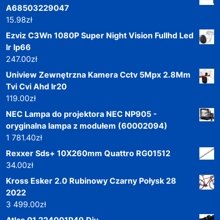
A68503229047
15.98
zł
Ezviz C3Wn 1080P Super Night Vision Fullhd Led
Ir Ip66
247.00
zł
Uniview Zewnętrzna Kamera Cctv 5Mpx 2.8Mm
Tvi Cvi Ahd Ir20
119.00
zł
NEC Lampa do projektora NEC NP905 -
oryginalna lampa z modułem (60002094)
1 781.40
zł
Rexxer Sds+ 10X260mm Quattro RG01512
34.00
zł
Kross Esker 2.0 Rubinowy Czarny Połysk 28
2022
3 499.00
zł
Atlas 01 224001P49 Diy