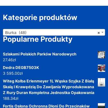
Kategorie produktów
Biurka (48)
×
Popularne Produkty
Szlakami Polskich Parków Narodowych
27.46
zł
Dedra DEGB7503K
3 595.00
zł
Witeg Kolba Erlenmeyer 1L Wąska Szyjka Z Białą
Skalą I Krawędzią Do Zawijania Wyprodukowana
Z Rury Duran Kompletna Jednostka Opakowania
188.34
zł
Fortis Osłona Ochronna Dłoni Do Przecinaków