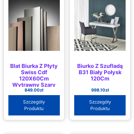
Blat Biurka Z Płyty
Biurko Z Szufladą
Swiss Cdf
B31 Biały Połysk
120X60Cm
120Cm
Wytrawny Szary
849.00
zł
998.10
zł
Kamień
Szczegóły
Szczegóły
Produktu
Produktu