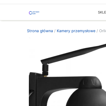
Skip
to
SKL
content
Strona główna
/
Kamery przemysłowe
/ Orl