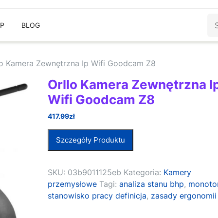
Sz
EP
BLOG
lo Kamera Zewnętrzna Ip Wifi Goodcam Z8
Orllo Kamera Zewnętrzna I
Wifi Goodcam Z8
417.99
zł
Szczegóły Produktu
SKU:
03b9011125eb
Kategoria:
Kamery
przemysłowe
Tagi:
analiza stanu bhp
,
monoto
stanowisko pracy definicja
,
zasady ergonomii