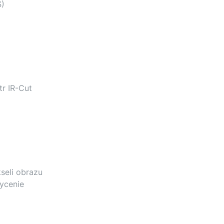
S)
tr IR-Cut
seli obrazu
sycenie