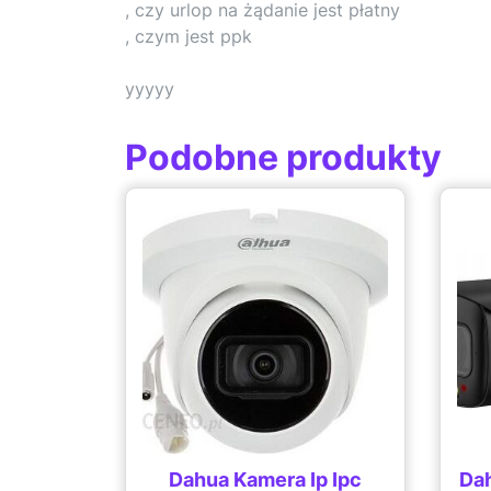
, czy urlop na żądanie jest płatny
, czym jest ppk
yyyyy
Podobne produkty
Dahua Kamera Ip Ipc
Dah