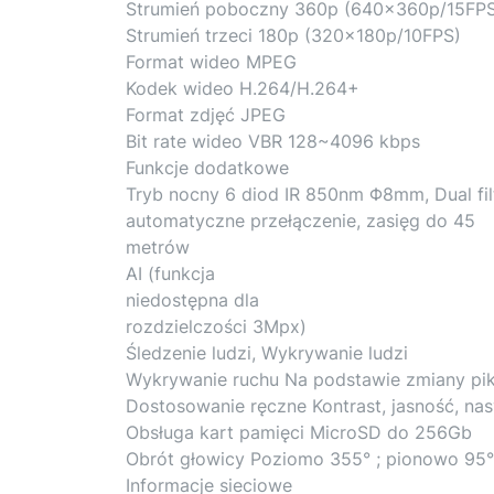
Strumień poboczny 360p (640x360p/15FP
Strumień trzeci 180p (320x180p/10FPS)
Format wideo MPEG
Kodek wideo H.264/H.264+
Format zdjęć JPEG
Bit rate wideo VBR 128~4096 kbps
Funkcje dodatkowe
Tryb nocny 6 diod IR 850nm Φ8mm, Dual fil
automatyczne przełączenie, zasięg do 45
metrów
AI (funkcja
niedostępna dla
rozdzielczości 3Mpx)
Śledzenie ludzi, Wykrywanie ludzi
Wykrywanie ruchu Na podstawie zmiany pik
Dostosowanie ręczne Kontrast, jasność, na
Obsługa kart pamięci MicroSD do 256Gb
Obrót głowicy Poziomo 355° ; pionowo 95°
Informacje sieciowe