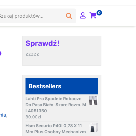
ukaj:
0
Sprawdź!
p
zzzzz
Bestsellers
Lahti Pro Spodnie Robocze
Do Pasa Biało-Szare Rozm. M
L4051350
nia
,
80.00
zł
Hsm Securio P40I 0,78 X 11
Mm Plus Osobny Mechanizm