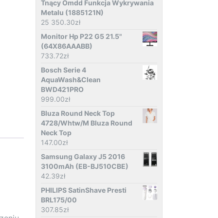
Tnący Omdd Funkcja Wykrywania
Metalu (1885121N)
25 350.30
zł
Monitor Hp P22 G5 21.5"
(64X86AAABB)
733.72
zł
Bosch Serie 4
AquaWash&Clean
BWD421PRO
999.00
zł
Bluza Round Neck Top
4728/Whtw/M Bluza Round
Neck Top
147.00
zł
Samsung Galaxy J5 2016
3100mAh (EB-BJ510CBE)
42.39
zł
PHILIPS SatinShave Presti
BRL175/00
307.85
zł
zeniu