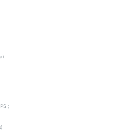
a)
PS ;
S)