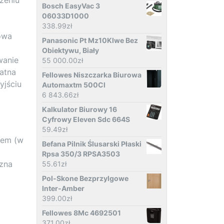
Bosch EasyVac 3
06033D1000
338.99
zł
owa
Panasonic Pt Mz10Klwe Bez
Obiektywu, Biały
wanie
55 000.00
zł
łatna
Fellowes Niszczarka Biurowa
yjściu
Automaxtm 500Cl
6 843.66
zł
Kalkulator Biurowy 16
Cyfrowy Eleven Sdc 664S
59.49
zł
iem (w
Befana Pilnik Ślusarski Płaski
Rpsa 350/3 RPSA3503
rzna
55.61
zł
Pol-Skone Bezprzylgowe
Inter-Amber
399.00
zł
Fellowes 8Mc 4692501
371.00
zł