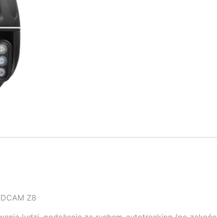
ODCAM Z8
rywanie ludzi, podążanie za ruchem-autotracking (po zakońc