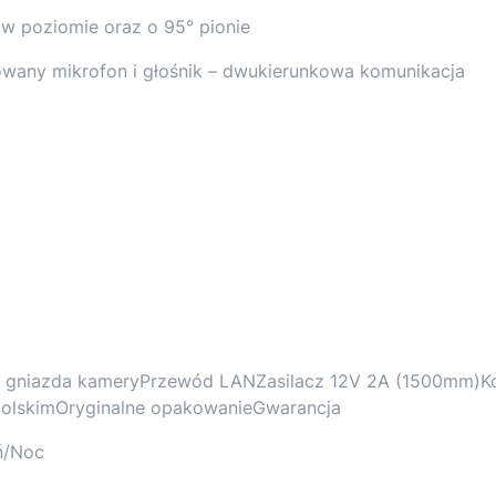
w poziomie oraz o 95° pionie
wany mikrofon i głośnik – dwukierunkowa komunikacja
gniazda kameryPrzewód LANZasilacz 12V 2A (1500mm)Ko
polskimOryginalne opakowanieGwarancja
ń/Noc