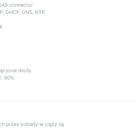
RJ45 connector
P, DHCP, DNS, NTP,
Bi
łączone diody
ć: 90%
h przez kobiety w ciąży są