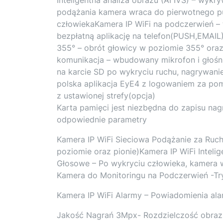
podążania kamera wraca do pierwotnego pu
człowiekaKamera IP WiFi na podczerwień –
bezpłatną aplikację na telefon(PUSH,EMAI
355° – obrót głowicy w poziomie 355° or
komunikacja – wbudowany mikrofon i głoś
na karcie SD po wykryciu ruchu, nagrywanie
polska aplikacja EyE4 z logowaniem za po
z ustawionej strefy(opcja)
Karta pamięci jest niezbędna do zapisu na
odpowiednie parametry
Kamera IP WiFi Sieciowa Podążanie za Ruc
poziomie oraz pionie)Kamera IP WiFi Inteli
Głosowe – Po wykryciu człowieka, kamera 
Kamera do Monitoringu na Podczerwień -T
Kamera IP WiFi Alarmy – Powiadomienia a
Jakość Nagrań 3Mpx- Rozdzielczość obra