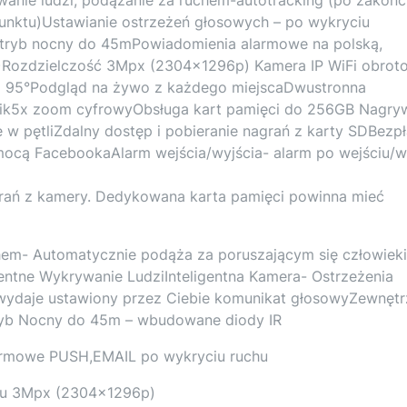
nktu)Ustawianie ostrzeżeń głosowych – po wykryciu
 tryb nocny do 45mPowiadomienia alarmowe na polską,
L)Rozdzielczość 3Mpx (2304x1296p) Kamera IP WiFi obrot
az 95°Podgląd na żywo z każdego miejscaDwustronna
nik5x zoom cyfrowyObsługa kart pamięci do 256GB Nagry
 w pętliZdalny dostęp i pobieranie nagrań z karty SDBezp
mocą FacebookaAlarm wejścia/wyjścia- alarm po wejściu/w
grań z kamery. Dedykowana karta pamięci powinna mieć
hem- Automatycznie podąża za poruszającym się człowiek
gentne Wykrywanie LudziInteligentna Kamera- Ostrzeżenia
wydaje ustawiony przez Ciebie komunikat głosowyZewnęt
ryb Nocny do 45m – wbudowane diody IR
larmowe PUSH,EMAIL po wykryciu ruchu
zu 3Mpx (2304x1296p)