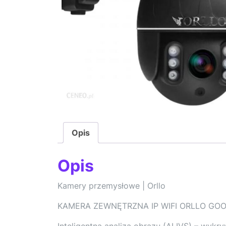
Opis
Opis
Kamery przemysłowe | Orllo
KAMERA ZEWNĘTRZNA IP WIFI ORLLO GO
Inteligentna analiza obrazu (AI IVS) – wyk