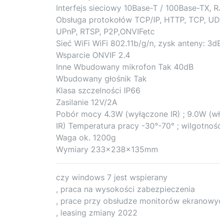
Interfejs sieciowy 10Base-T / 100Base-TX, 
Obsługa protokołów TCP/IP, HTTP, TCP, UD
UPnP, RTSP, P2P,ONVIFetc
Sieć WiFi WiFi 802.11b/g/n, zysk anteny: 3d
Wsparcie ONVIF 2.4
Inne Wbudowany mikrofon Tak 40dB
Wbudowany głośnik Tak
Klasa szczelności IP66
Zasilanie 12V/2A
Pobór mocy 4.3W (wyłączone IR) ; 9.0W (w
IR) Temperatura pracy -30°-70° ; wilgotnoś
Waga ok. 1200g
Wymiary 233x238x135mm
czy windows 7 jest wspierany
, praca na wysokości zabezpieczenia
, prace przy obsłudze monitorów ekranowyc
, leasing zmiany 2022