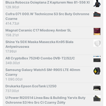
Bluza Robocza Ocieplana Z Kapturem Neo 81-556 Xl
129.90
zł
Cofra 071 000.W Techniczne S3 Src Buty Ochronne
Czarne
414.73
zł
Magnat Ceramic C17 Miodowy Amber 5L
158.21
zł
Shine Ya 50X Maska Maseczka Kn95 Biała
Antywirusowa
17.99
zł
AB CryptoBox 752HD Combo DVB-T2/S2/C
349.00
zł
Samsung Galaxy Watch5 SM-R905 LTE 40mm
Czarny
1 090.00
zł
Drukarka Epson EcoTank L1250
737.00
zł
U Power Rl20514 Linea Bau & Building Yarvis Buty
Ochronne S3 Hro Src Ci Czarny Żółty