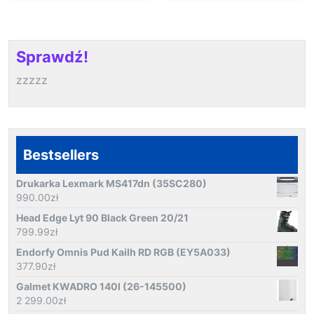
Nocy
Wodoszczelność
Ip65 Wykrywanie
Ruc
Sprawdź!
zzzzz
Bestsellers
Drukarka Lexmark MS417dn (35SC280)
990.00
zł
Head Edge Lyt 90 Black Green 20/21
799.99
zł
Endorfy Omnis Pud Kailh RD RGB (EY5A033)
377.90
zł
Galmet KWADRO 140l (26-145500)
2 299.00
zł