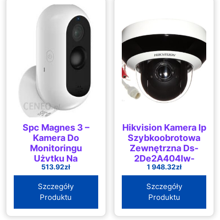
Spc Magnes 3 –
Hikvision Kamera Ip
Kamera Do
Szybkoobrotowa
Monitoringu
Zewnętrzna Ds-
Użytku Na
2De2A404Iw-
513.92
zł
1 948.32
zł
Zewnątrz I
De3/W(C0)(S6)(C)
Wewnątrz Z
– 3.7Mpx 2.8 12Mm
Szczegóły
Szczegóły
Akumulatorem
(DS2DE2A404IWDE3)
Produktu
Produktu
9600 Mah
Widoczność W