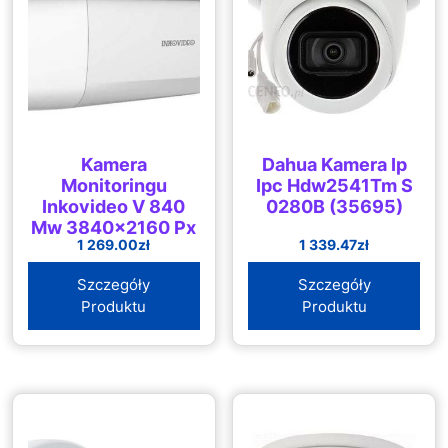
Kamera
Dahua Kamera Ip
Monitoringu
Ipc Hdw2541Tm S
Inkovideo V 840
0280B (35695)
Mw 3840×2160 Px
1 269.00
zł
1 339.47
zł
108 ° Lan
Szczegóły
Szczegóły
Produktu
Produktu