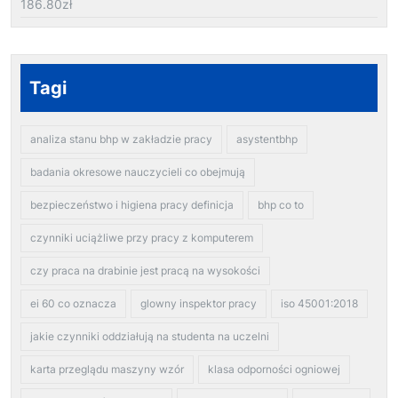
186.80
zł
Tagi
analiza stanu bhp w zakładzie pracy
asystentbhp
badania okresowe nauczycieli co obejmują
bezpieczeństwo i higiena pracy definicja
bhp co to
czynniki uciążliwe przy pracy z komputerem
czy praca na drabinie jest pracą na wysokości
ei 60 co oznacza
glowny inspektor pracy
iso 45001:2018
jakie czynniki oddziałują na studenta na uczelni
karta przeglądu maszyny wzór
klasa odporności ogniowej