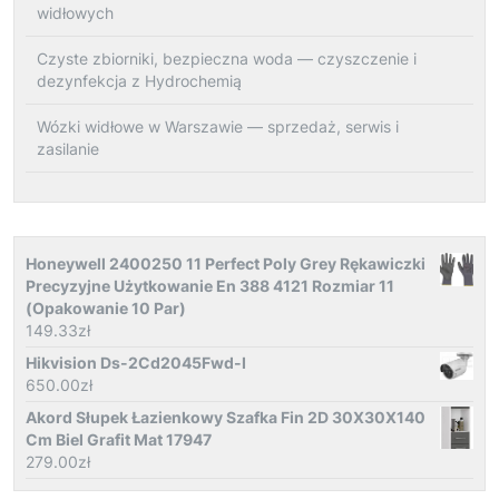
widłowych
Czyste zbiorniki, bezpieczna woda — czyszczenie i
dezynfekcja z Hydrochemią
Wózki widłowe w Warszawie — sprzedaż, serwis i
zasilanie
Honeywell 2400250 11 Perfect Poly Grey Rękawiczki
Precyzyjne Użytkowanie En 388 4121 Rozmiar 11
(Opakowanie 10 Par)
149.33
zł
Hikvision Ds-2Cd2045Fwd-I
650.00
zł
Akord Słupek Łazienkowy Szafka Fin 2D 30X30X140
Cm Biel Grafit Mat 17947
279.00
zł