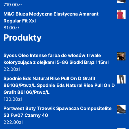
719.00
zł
M&C Bluza Medyczna Elastyczna Amarant
Regular Fit Xxl
81.00
zł
Produkty
Syoss Oleo Intense farba do włosów trwale
koloryzująca z olejkami 5-86 Słodki Brąz 115ml
22.00
zł
Spodnie Eds Natural Rise Pull On D Grafit
86106/Ptwz/L Spodnie Eds Natural Rise Pull On D
Grafit 86106/Ptwz/L
130.00
zł
Portwest Buty Trzewik Spawacza Compositelite
S3 Fw07 Czarny 40
222.80
zł