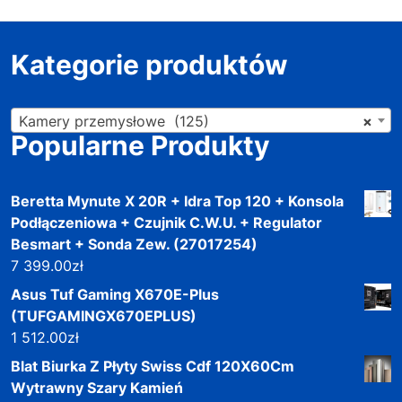
Kategorie produktów
Kamery przemysłowe (125)
×
Popularne Produkty
Beretta Mynute X 20R + Idra Top 120 + Konsola
Podłączeniowa + Czujnik C.W.U. + Regulator
Besmart + Sonda Zew. (27017254)
7 399.00
zł
Asus Tuf Gaming X670E-Plus
(TUFGAMINGX670EPLUS)
1 512.00
zł
Blat Biurka Z Płyty Swiss Cdf 120X60Cm
Wytrawny Szary Kamień