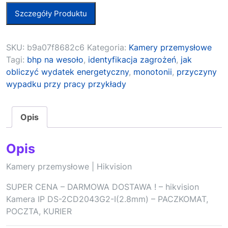
Szczegóły Produktu
SKU:
b9a07f8682c6
Kategoria:
Kamery przemysłowe
Tagi:
bhp na wesoło
,
identyfikacja zagrożeń
,
jak
obliczyć wydatek energetyczny
,
monotonii
,
przyczyny
wypadku przy pracy przykłady
Opis
Opis
Kamery przemysłowe | Hikvision
SUPER CENA – DARMOWA DOSTAWA ! – hikvision
Kamera IP DS-2CD2043G2-I(2.8mm) – PACZKOMAT,
POCZTA, KURIER