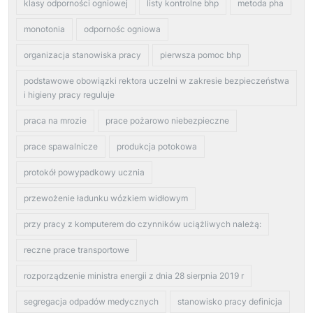
klasy odporności ogniowej
listy kontrolne bhp
metoda pha
monotonia
odpornośc ogniowa
organizacja stanowiska pracy
pierwsza pomoc bhp
podstawowe obowiązki rektora uczelni w zakresie bezpieczeństwa
i higieny pracy reguluje
praca na mrozie
prace pożarowo niebezpieczne
prace spawalnicze
produkcja potokowa
protokół powypadkowy ucznia
przewożenie ładunku wózkiem widłowym
przy pracy z komputerem do czynników uciążliwych należą:
reczne prace transportowe
rozporządzenie ministra energii z dnia 28 sierpnia 2019 r
segregacja odpadów medycznych
stanowisko pracy definicja