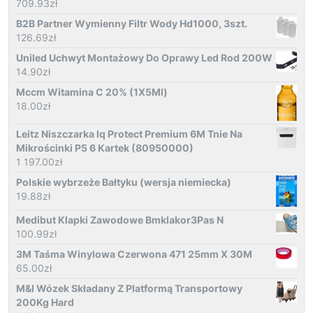
709.93
zł
B2B Partner Wymienny Filtr Wody Hd1000, 3szt.
126.69
zł
Uniled Uchwyt Montażowy Do Oprawy Led Rod 200W
14.90
zł
Mccm Witamina C 20% (1X5Ml)
18.00
zł
Leitz Niszczarka Iq Protect Premium 6M Tnie Na
Mikrościnki P5 6 Kartek (80950000)
1 197.00
zł
Polskie wybrzeże Bałtyku (wersja niemiecka)
19.88
zł
Medibut Klapki Zawodowe Bmklakor3Pas N
100.99
zł
3M Taśma Winylowa Czerwona 471 25mm X 30M
65.00
zł
M&I Wózek Składany Z Platformą Transportowy
200Kg Hard