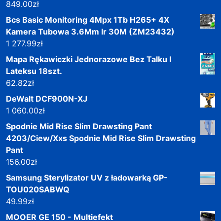
849.00
zł
Bcs Basic Monitoring 4Mpx 1Tb H265+ 4X
Kamera Tubowa 3.6Mm Ir 30M (ZM23432)
1 277.99
zł
Mapa Rękawiczki Jednorazowe Bez Talku I
Lateksu 18szt.
62.82
zł
DeWalt DCF900N-XJ
1 060.00
zł
Spodnie Mid Rise Slim Drawsting Pant
4203/Ciew/Xxs Spodnie Mid Rise Slim Drawsting
Pant
156.00
zł
Samsung Sterylizator UV z ładowarką GP-
TOU020SABWQ
49.99
zł
MOOER GE 150 - Multiefekt