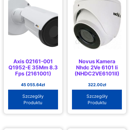
Axis 02161-001
Novus Kamera
Q1952-E 35Mm 8.3
Nhdc 2Ve 6101 Ii
Fps (2161001)
(NHDC2VE6101II)
45 055.64
zł
322.00
zł
Szczegóły
Szczegóły
Produktu
Produktu