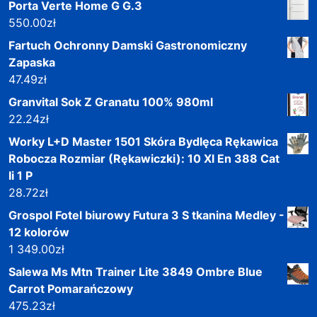
Porta Verte Home G G.3
550.00
zł
Fartuch Ochronny Damski Gastronomiczny
Zapaska
47.49
zł
Granvital Sok Z Granatu 100% 980ml
22.24
zł
Worky L+D Master 1501 Skóra Bydlęca Rękawica
Robocza Rozmiar (Rękawiczki): 10 Xl En 388 Cat
Ii 1 P
28.72
zł
Grospol Fotel biurowy Futura 3 S tkanina Medley -
12 kolorów
1 349.00
zł
Salewa Ms Mtn Trainer Lite 3849 Ombre Blue
Carrot Pomarańczowy
475.23
zł