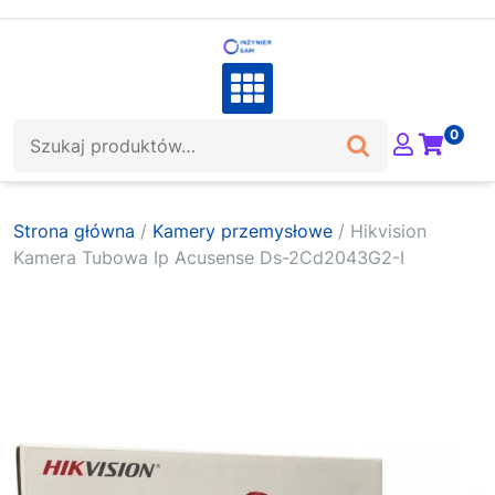
Skip
to
content
Szukaj:
0
Strona główna
/
Kamery przemysłowe
/ Hikvision
Kamera Tubowa Ip Acusense Ds-2Cd2043G2-I