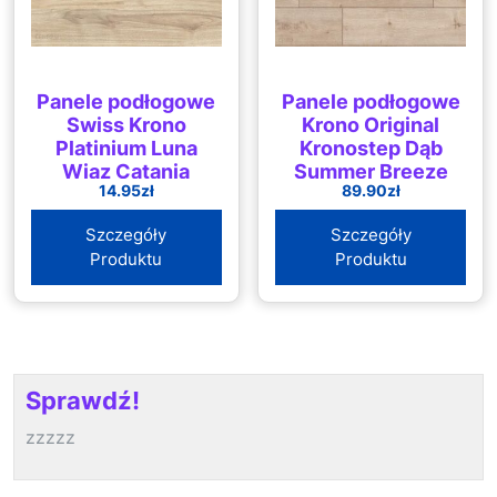
Panele podłogowe
Panele podłogowe
Swiss Krono
Krono Original
Platinium Luna
Kronostep Dąb
Wiąz Catania
Summer Breeze
14.95
zł
89.90
zł
D4902
K284
Szczegóły
Szczegóły
Produktu
Produktu
Sprawdź!
zzzzz