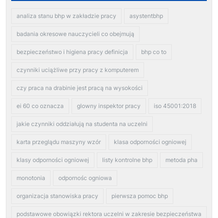
analiza stanu bhp w zakładzie pracy
asystentbhp
badania okresowe nauczycieli co obejmują
bezpieczeństwo i higiena pracy definicja
bhp co to
czynniki uciążliwe przy pracy z komputerem
czy praca na drabinie jest pracą na wysokości
ei 60 co oznacza
glowny inspektor pracy
iso 45001:2018
jakie czynniki oddziałują na studenta na uczelni
karta przeglądu maszyny wzór
klasa odporności ogniowej
klasy odporności ogniowej
listy kontrolne bhp
metoda pha
monotonia
odpornośc ogniowa
organizacja stanowiska pracy
pierwsza pomoc bhp
podstawowe obowiązki rektora uczelni w zakresie bezpieczeństwa