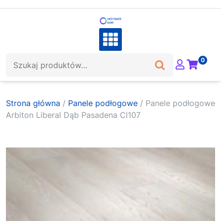
Skip
to
content
Szukaj:
0
Strona główna
/
Panele podłogowe
/ Panele podłogowe
Arbiton Liberal Dąb Pasadena Cl107