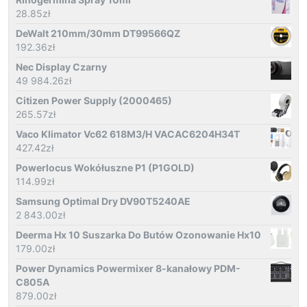
28.85
zł
DeWalt 210mm/30mm DT99566QZ
192.36
zł
Nec Display Czarny
49 984.26
zł
Citizen Power Supply (2000465)
265.57
zł
Vaco Klimator Vc62 618M3/H VACAC6204H34T
427.42
zł
Powerlocus Wokółuszne P1 (P1GOLD)
114.99
zł
Samsung Optimal Dry DV90T5240AE
2 843.00
zł
Deerma Hx 10 Suszarka Do Butów Ozonowanie Hx10
179.00
zł
Power Dynamics Powermixer 8-kanałowy PDM-
C805A
879.00
zł