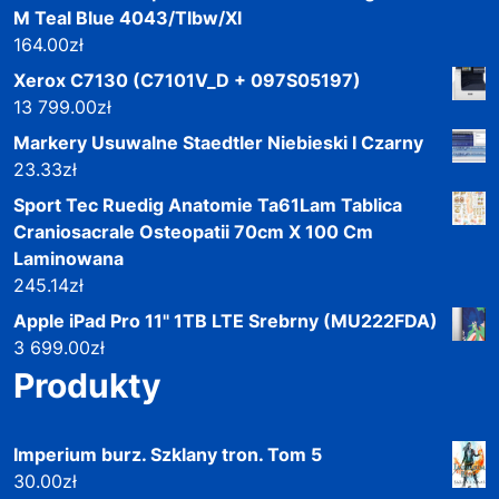
M Teal Blue 4043/Tlbw/Xl
164.00
zł
Xerox C7130 (C7101V_D + 097S05197)
13 799.00
zł
Markery Usuwalne Staedtler Niebieski I Czarny
23.33
zł
Sport Tec Ruedig Anatomie Ta61Lam Tablica
Craniosacrale Osteopatii 70cm X 100 Cm
Laminowana
245.14
zł
Apple iPad Pro 11" 1TB LTE Srebrny (MU222FDA)
3 699.00
zł
Produkty
Imperium burz. Szklany tron. Tom 5
30.00
zł