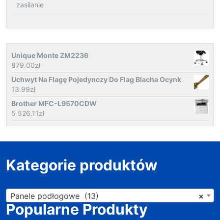
zasilanie
Unique Monte ZM2236
879.00
zł
Uchwyt Na Flagę Pojedynczy Do Flag Blacha Ocynk
13.99
zł
Brother MFC-L9570CDW
5 526.11
zł
Kategorie produktów
Panele podłogowe (13)
×
Popularne Produkty