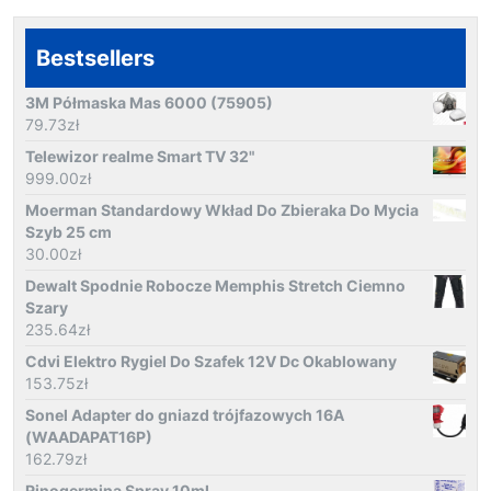
Bestsellers
3M Półmaska Mas 6000 (75905)
79.73
zł
Telewizor realme Smart TV 32"
999.00
zł
Moerman Standardowy Wkład Do Zbieraka Do Mycia
Szyb 25 cm
30.00
zł
Dewalt Spodnie Robocze Memphis Stretch Ciemno
Szary
235.64
zł
Cdvi Elektro Rygiel Do Szafek 12V Dc Okablowany
153.75
zł
Sonel Adapter do gniazd trójfazowych 16A
(WAADAPAT16P)
162.79
zł
Rinogermina Spray 10ml