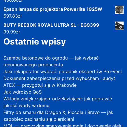
Epson lampa do projektora Powerlite 1925W
697.83
zł
BUTY REEBOK ROYAL ULTRA SL - EG9399
99.99
zł
Ostatnie wpisy
Szamba betonowe do ogrodu — jak wybrać
renomowanego producenta
Jaki rekuperator wybrać: poradnik ekspertów Pro-Vent
Dokument zabezpieczenia przed wybuchem i audyt
ATEX — przygotuj się w Krakowie
Jak wdrożyć QoS
Wkłady zmiękczająco-odżelaziające: jak poprawić
jakość wody w domu
Filtry do smaru dla Dragon X, Piccola i Bravo — jak
zapobiec zacinaniu się pierścieni
MQL — precyzyjne smarowanie mgłą i dozowanie oleju