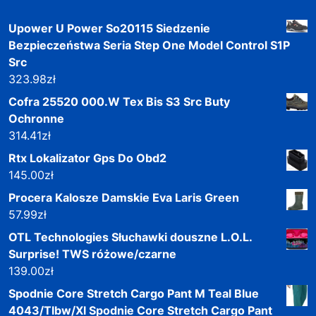
Upower U Power So20115 Siedzenie
Bezpieczeństwa Seria Step One Model Control S1P
Src
323.98
zł
Cofra 25520 000.W Tex Bis S3 Src Buty
Ochronne
314.41
zł
Rtx Lokalizator Gps Do Obd2
145.00
zł
Procera Kalosze Damskie Eva Laris Green
57.99
zł
OTL Technologies Słuchawki douszne L.O.L.
Surprise! TWS różowe/czarne
139.00
zł
Spodnie Core Stretch Cargo Pant M Teal Blue
4043/Tlbw/Xl Spodnie Core Stretch Cargo Pant