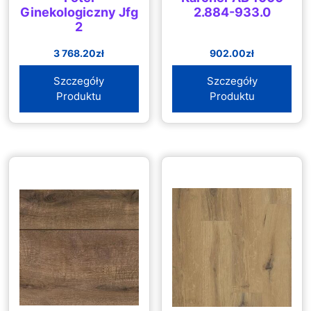
Ginekologiczny Jfg
2.884-933.0
2
3 768.20
zł
902.00
zł
Szczegóły
Szczegóły
Produktu
Produktu