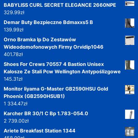
BABYLISS CURL SECRET ELEGANCE 2660NPE
329.99
zł
Demar Buty Bezpieczne Bdmaxxs5 B
139.99
zł
Orno Bramka Ip Do Zestawów
Wideodomofonowych Firmy Orvidip1046
401.78
zł
Shoes For Crews 70557 4 Bastion Unisex
Kalosze Ze Stali Pcw Wellington Antypoślizgowe
145.31
zł
Monitor Iiyama G-Master GB2590HSU Gold
Phoenix (GB2590HSUB1)
1 334.47
zł
Karcher BR 30/1 C Bp 1.783-054.0
2 739.00
zł
Ariete Breakfast Station 1344
458.00
zł