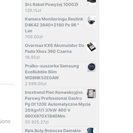
Src Rabat Powyżej 1000Zł
129.15
zł
Kamera Monitoringu Reolink
D4K42 3840x2160 Px 96 °
Lan
709.00
zł
Overmax KX6 Akumulator Do
Pada Xbox 360 Czarna
16.95
zł
Pralko-suszarka Samsung
EcoBubble Slim
WD8NK52E0AW
2 599.00
zł
Inoxtrend Piec Konwekcyjno
Parowy Professional Gastro
Pg Dt 120E Automatyczne Mycie
20Xgn1/1 37kW 400 V
860X870X1840Mm
siono
55 925.27
zł
Reis Buty Robocze Damskie