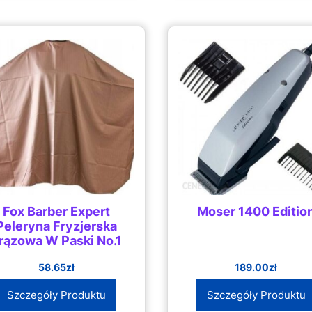
Fox Barber Expert
Moser 1400 Editio
Peleryna Fryzjerska
rązowa W Paski No.1
58.65
zł
189.00
zł
Szczegóły Produktu
Szczegóły Produktu