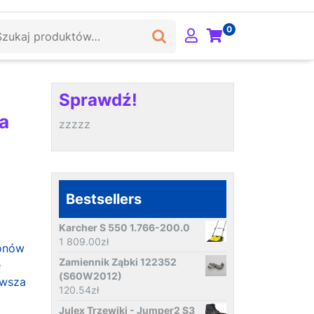
ukaj:
0
Sprawdź!
a
zzzzz
Bestsellers
Karcher S 550 1.766-200.0
1 809.00
zł
lonów
Zamiennik Ząbki 122352
e
(S60W2012)
rwsza
120.54
zł
Julex Trzewiki - Jumper2 S3