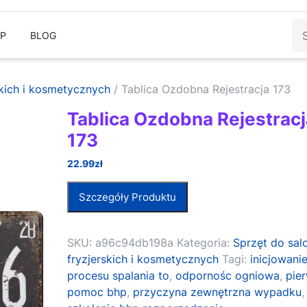
Sz
EP
BLOG
skich i kosmetycznych
/ Tablica Ozdobna Rejestracja 173
Tablica Ozdobna Rejestracj
173
22.99
zł
Szczegóły Produktu
SKU:
a96c94db198a
Kategoria:
Sprzęt do sa
fryzjerskich i kosmetycznych
Tagi:
inicjowani
procesu spalania to
,
odpornośc ogniowa
,
pie
pomoc bhp
,
przyczyna zewnętrzna wypadku
,