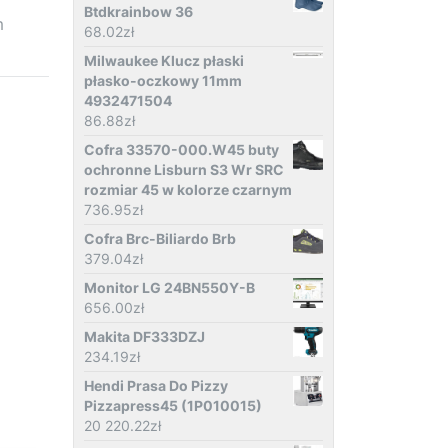
Btdkrainbow 36
m
68.02
zł
Milwaukee Klucz płaski
płasko-oczkowy 11mm
4932471504
86.88
zł
Cofra 33570-000.W45 buty
ochronne Lisburn S3 Wr SRC
rozmiar 45 w kolorze czarnym
736.95
zł
Cofra Brc-Biliardo Brb
379.04
zł
Monitor LG 24BN550Y-B
656.00
zł
Makita DF333DZJ
234.19
zł
Hendi Prasa Do Pizzy
Pizzapress45 (1P010015)
20 220.22
zł