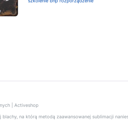
szkolenie bhp rozporządzenie
nych | Activeshop
ej blachy, na którą metodą zaawansowanej sublimacji nanie