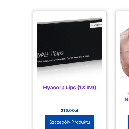
Hyacorp Lips (1X1Ml)
B
219.00
zł
Szczegóły Produktu