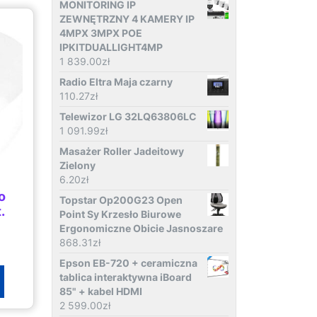
MONITORING IP
ZEWNĘTRZNY 4 KAMERY IP
4MPX 3MPX POE
IPKITDUALLIGHT4MP
1 839.00
zł
Radio Eltra Maja czarny
110.27
zł
Telewizor LG 32LQ63806LC
1 091.99
zł
Masażer Roller Jadeitowy
Zielony
6.20
zł
o
Topstar Op200G23 Open
.
Point Sy Krzesło Biurowe
Ergonomiczne Obicie Jasnoszare
868.31
zł
Epson EB-720 + ceramiczna
tablica interaktywna iBoard
85" + kabel HDMI
2 599.00
zł