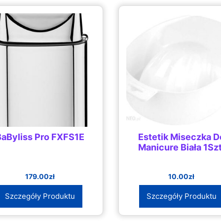
BaByliss Pro FXFS1E
Estetik Miseczka D
Manicure Biała 1Szt
179.00
zł
10.00
zł
Szczegóły Produktu
Szczegóły Produktu