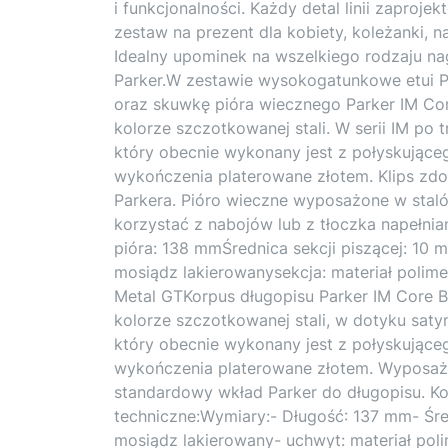
i funkcjonalności. Każdy detal linii zaproj
zestaw na prezent dla kobiety, koleżanki, n
Idealny upominek na wszelkiego rodzaju 
Parker.W zestawie wysokogatunkowe etui P
oraz skuwkę pióra wiecznego Parker IM Co
kolorze szczotkowanej stali. W serii IM po t
który obecnie wykonany jest z połyskujące
wykończenia platerowane złotem. Klips zdo
Parkera. Pióro wieczne wyposażone w staló
korzystać z nabojów lub z tłoczka napełn
pióra: 138 mmŚrednica sekcji piszącej: 10 
mosiądz lakierowanysekcja: materiał polim
Metal GTKorpus długopisu Parker IM Core 
kolorze szczotkowanej stali, w dotyku satyn
który obecnie wykonany jest z połyskujące
wykończenia platerowane złotem. Wyposa
standardowy wkład Parker do długopisu. Ko
techniczne:Wymiary:- Długość: 137 mm- Śred
mosiądz lakierowany- uchwyt: materiał pol