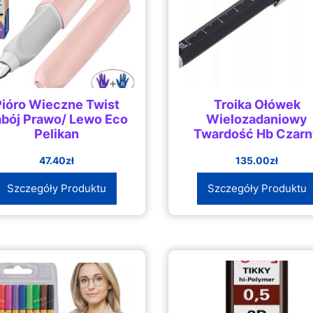
Pióro Wieczne Twist
Troika Ołówek
bój Prawo/ Lewo Eco
Wielozadaniowy
Pelikan
Twardość Hb Czar
47.40
zł
135.00
zł
Szczegóły Produktu
Szczegóły Produktu