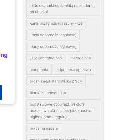
jakie czynniki oddziałują na studenta
na uczelni
karta przeglądu maszyny wzór
klasa odporności ogniowej
klasy odporności ogniowej
ing
listy kontrolne bhp
metoda pha
monotonia
odpornośc ogniowa
organizacja stanowiska pracy
pierwsza pomoc bhp
podstawowe obowiązki rektora
uczelni w zakresie bezpieczeństwa i
higieny pracy reguluje
praca na mrozie
prace pożarowo niebezpieczne