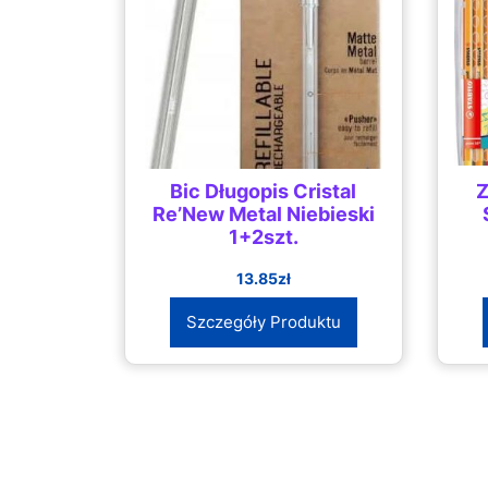
Bic Długopis Cristal
Z
Re’New Metal Niebieski
1+2szt.
13.85
zł
Szczegóły Produktu