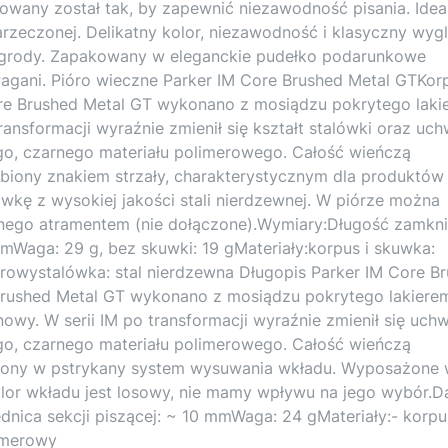
ektowany został tak, by zapewnić niezawodność pisania. Idea
arzeczonej. Delikatny kolor, niezawodność i klasyczny wygl
nagrody. Zapakowany w eleganckie pudełko podarunkowe
agani. Pióro wieczne Parker IM Core Brushed Metal GTKor
re Brushed Metal GT wykonano z mosiądzu pokrytego laki
ransformacji wyraźnie zmienił się kształt stalówki oraz uch
go, czarnego materiału polimerowego. Całość wieńczą
biony znakiem strzały, charakterystycznym dla produktów
wkę z wysokiej jakości stali nierdzewnej. W piórze można
ianego atramentem (nie dołączone).Wymiary:Długość zamkn
mmWaga: 29 g, bez skuwki: 19 gMateriały:korpus i skuwka:
erowystalówka: stal nierdzewna Długopis Parker IM Core B
Brushed Metal GT wykonano z mosiądzu pokrytego lakiere
owy. W serii IM po transformacji wyraźnie zmienił się uchw
go, czarnego materiału polimerowego. Całość wieńczą
żony w pstrykany system wysuwania wkładu. Wyposażone
lor wkładu jest losowy, nie mamy wpływu na jego wybór.D
nica sekcji piszącej: ~ 10 mmWaga: 24 gMateriały:- korpu
imerowy