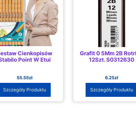
estaw Cienkopisów
Grafit 0 5Mm 2B Rotr
Stabilo Point W Etui
12Szt. S0312630
55.55
zł
6.25
zł
Szczegóły Produktu
Szczegóły Produktu