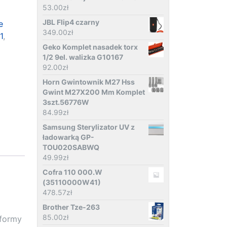
53.00
zł
JBL Flip4 czarny
e
349.00
zł
1
,
Geko Komplet nasadek torx
1/2 9el. walizka G10167
92.00
zł
Horn Gwintownik M27 Hss
Gwint M27X200 Mm Komplet
3szt.56776W
84.99
zł
Samsung Sterylizator UV z
ładowarką GP-
TOU020SABWQ
49.99
zł
Cofra 110 000.W
(35110000W41)
478.57
zł
Brother Tze-263
85.00
zł
 formy