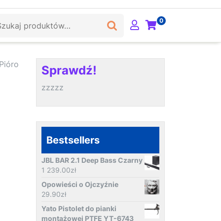
ukaj:
0
Pióro
Sprawdź!
zzzzz
Bestsellers
JBL BAR 2.1 Deep Bass Czarny
1 239.00
zł
Opowieści o Ojczyźnie
29.90
zł
Yato Pistolet do pianki
montażowej PTFE YT-6743