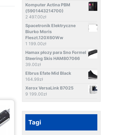
Komputer Actina PBM
(5901443214700)
2 497.00
zł
Spacetronik Elektryczne
Biurko Moris
Fleszt.120X60Ww
1 199.00
zł
Hamax płozy para Sno Formel
Steering Skis HAM807066
39.00
zł
Elbrus Efate Mid Black
164.99
zł
Xerox VersaLink B7025
9 199.00
zł
Tagi