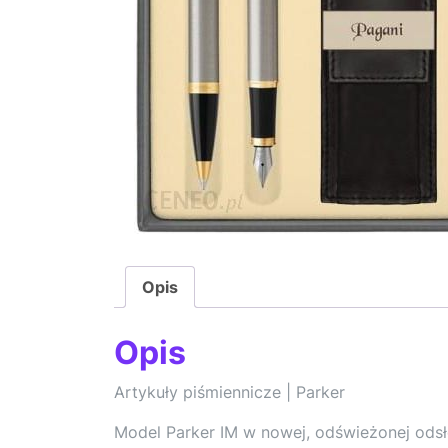
Opis
Opis
Artykuły piśmiennicze | Parker
Model Parker IM w nowej, odświeżonej odsło