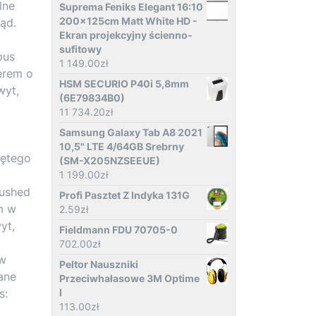
lne
Suprema Feniks Elegant 16:10
200x125cm Matt White HD -
ąd.
Ekran projekcyjny ścienno-
sufitowy
pus
1 149.00
zł
erem o
HSM SECURIO P40i 5,8mm
wyt,
(6E79834B0)
11 734.20
zł
Samsung Galaxy Tab A8 2021
10,5" LTE 4/64GB Srebrny
iętego
(SM-X205NZSEEUE)
1 199.00
zł
rushed
Profi Pasztet Z Indyka 131G
m w
2.59
zł
yt,
Fieldmann FDU 70705-0
702.00
zł
 w
Peltor Nauszniki
ane
Przeciwhałasowe 3M Optime
s:
I
113.00
zł