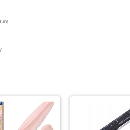
turę
y