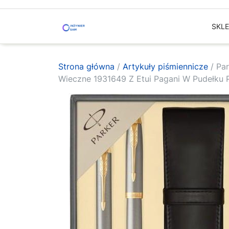
Skip
to
SKL
content
Strona główna
/
Artykuły piśmiennicze
/ Par
Wieczne 1931649 Z Etui Pagani W Pudełku