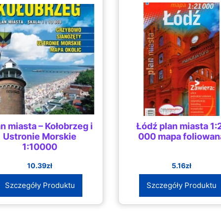
n miasta – Kołobrzeg i
Łódź plan miasta 1:
Ustronie Morskie
000 mapa foliowan
1:10000
10.39
zł
5.16
zł
Szczegóły Produktu
Szczegóły Produktu