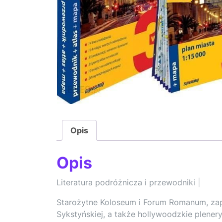
Opis
Opis
Literatura podróżnicza i przewodniki |
Starożytne Koloseum i Forum Romanum, zapi
Sykstyńskiej, a także hollywoodzkie plenery