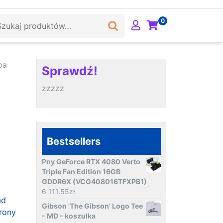
ukaj:
0
pa
Sprawdź!
zzzzz
Bestsellers
Pny GeForce RTX 4080 Verto
Triple Fan Edition 16GB
GDDR6X (VCG408016TFXPB1)
6 111.55
zł
ad
Gibson 'The Gibson' Logo Tee
rony
- MD - koszulka