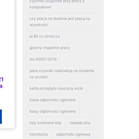
czynniki uciążliwe przy pracy z
komputerem
czy praca na drabinie jest pracą na
wysokości
ei 60 co oznacza
glowny inspektor pracy
iso 45001:2018
jakie czynniki oddziałują na studenta
na uczelni
21
a
karta przeglądu maszyny wzór
klasa odporności ogniowej
klasy odporności ogniowej
listy kontrolne bhp
metoda pha
monotonia
odpornośc ogniowa