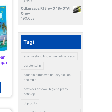
10.39
zł
Odkurzacz R18hv-0 18v 0*Ah
One+
190.65
zł
Tagi
analiza stanu bhp w zakładzie pracy
bar
mapa
asystentbhp
badania okresowe nauczycieli co
obejmują
bezpieczeństwo i higiena pracy
definicja
bhp co to