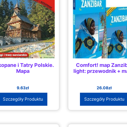
opane i Tatry Polskie.
Comfort! map Zanzi
Mapa
light: przewodnik + 
9.63
zł
26.08
zł
Szczegóły Produktu
Szczegóły Produktu