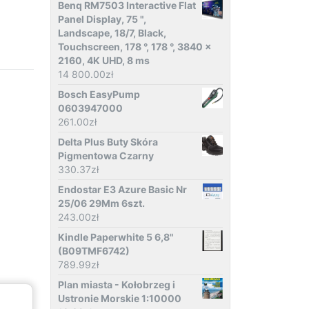
Benq RM7503 Interactive Flat
Panel Display, 75 ",
Landscape, 18/7, Black,
Touchscreen, 178 °, 178 °, 3840 x
2160, 4K UHD, 8 ms
14 800.00
zł
Bosch EasyPump
0603947000
261.00
zł
Delta Plus Buty Skóra
Pigmentowa Czarny
330.37
zł
Endostar E3 Azure Basic Nr
25/06 29Mm 6szt.
243.00
zł
Kindle Paperwhite 5 6,8"
(B09TMF6742)
789.99
zł
Plan miasta - Kołobrzeg i
Ustronie Morskie 1:10000