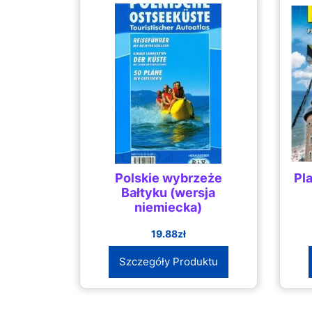
Polskie wybrzeże
Pla
Bałtyku (wersja
niemiecka)
19.88
zł
Szczegóły Produktu