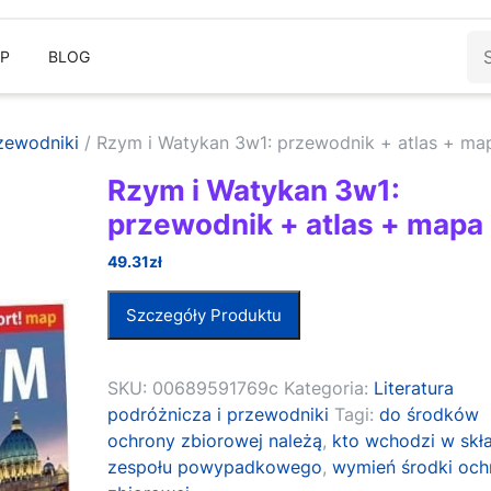
Sz
EP
BLOG
rzewodniki
/ Rzym i Watykan 3w1: przewodnik + atlas + ma
Rzym i Watykan 3w1:
przewodnik + atlas + mapa
49.31
zł
Szczegóły Produktu
SKU:
00689591769c
Kategoria:
Literatura
podróżnicza i przewodniki
Tagi:
do środków
ochrony zbiorowej należą
,
kto wchodzi w skł
zespołu powypadkowego
,
wymień środki och