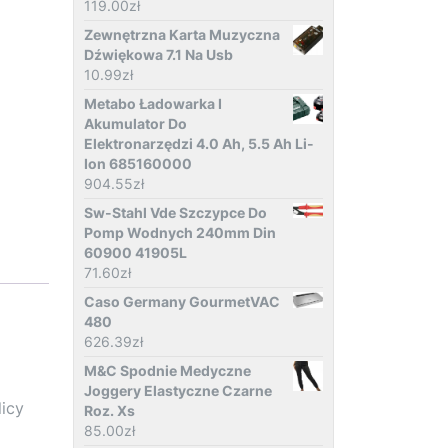
119.00
zł
Zewnętrzna Karta Muzyczna
Dźwiękowa 7.1 Na Usb
10.99
zł
Metabo Ładowarka I
Akumulator Do
Elektronarzędzi 4.0 Ah, 5.5 Ah Li-
Ion 685160000
904.55
zł
Sw-Stahl Vde Szczypce Do
Pomp Wodnych 240mm Din
60900 41905L
71.60
zł
Caso Germany GourmetVAC
480
626.39
zł
M&C Spodnie Medyczne
Joggery Elastyczne Czarne
icy
Roz. Xs
85.00
zł