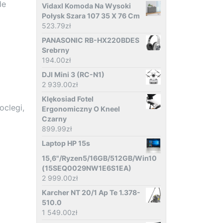
de
Vidaxl Komoda Na Wysoki
Połysk Szara 107 35 X 76 Cm
523.79
zł
PANASONIC RB-HX220BDES
Srebrny
194.00
zł
DJI Mini 3 (RC-N1)
2 939.00
zł
Klękosiad Fotel
oclegi,
Ergonomiczny O Kneel
Czarny
899.99
zł
Laptop HP 15s
15,6"/Ryzen5/16GB/512GB/Win10
(15SEQ0029NW1E6S1EA)
2 999.00
zł
Karcher NT 20/1 Ap Te 1.378-
510.0
1 549.00
zł