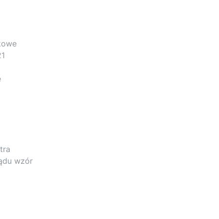
zkowe
21
e
tra
sądu wzór