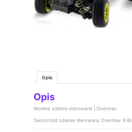
Opis
Opis
Modele zdalnie sterowane | Overmax
Samochód zdalnie sterowany Overmax X-Bl