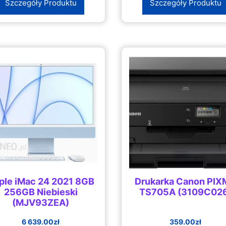
Szczegóły Produktu
Szczegóły Produktu
ple iMac 24 2021 8GB
Drukarka Canon PI
256GB Niebieski
TS705A (3109C02
(MJV93ZEA)
6 639.00
zł
359.00
zł