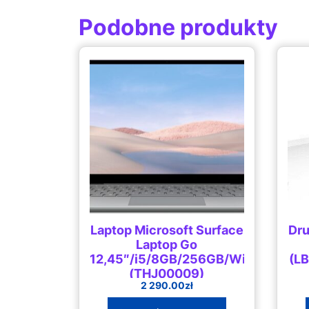
Podobne produkty
Laptop Microsoft Surface
Dru
Laptop Go
12,45″/i5/8GB/256GB/Win10
(L
(THJ00009)
2 290.00
zł