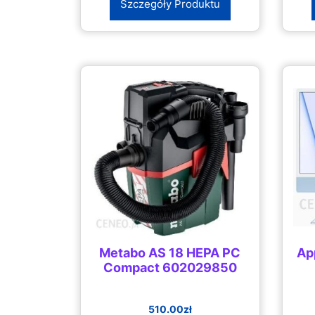
Szczegóły Produktu
Metabo AS 18 HEPA PC
Ap
Compact 602029850
510.00
zł