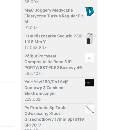
55.00
zł
M&C Joggery Medyczne
Elastyczne Turkus Regular Fit
M
91.00
zł
Hsm Niszczarka Securio P36I
1 X 5 Mm Y
17 048.80
zł
Półbut Portwest
Compositelite Reno S1P
PORTWEST FC52 Beżowy 46
268.40
zł
Yale Ysv/250/Db1 Sejf
Domowy Z Zamkiem
Elektronicznym
229.00
zł
Ps Products Sp Tools
Odwracalny Klucz
Grzechotkowy 17mm Sp16119
SP17017