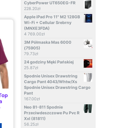
CyberPower UT650EG-FR
228.20
zł
Apple iPad Pro 11" M2 128GB
Wi-Fi + Cellular Srebrny
(MNXE3FDA)
4 769.00
zł
3M Półmaska Mas 6000
(75905)
79.73
zł
24 godziny Męki Pańskiej
25.87
zł
Spodnie Unisex Drawstring
Cargo Pant 4043/Whtw/Xs
Spodnie Unisex Drawstring Cargo
Pant
Top
167.00
zł
a
p
Neo 81-811 Spodnie
Przeciwdeszczowe Pu Pvc R
Xxl (81811)
56.25
zł