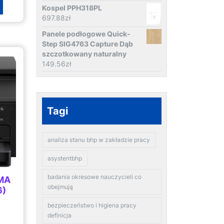
Kospel PPH318PL
697.88
zł
Panele podłogowe Quick-
Step SIG4763 Capture Dąb
szczotkowany naturalny
149.56
zł
Tagi
analiza stanu bhp w zakładzie pracy
asystentbhp
badania okresowe nauczycieli co
XMA
obejmują
6)
bezpieczeństwo i higiena pracy
definicja