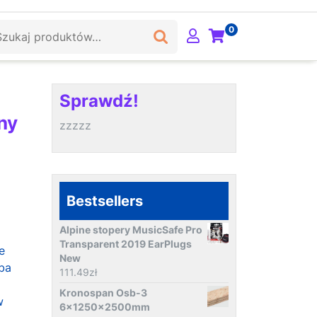
ukaj:
0
Sprawdź!
ny
zzzzz
Bestsellers
Alpine stopery MusicSafe Pro
Transparent 2019 EarPlugs
e
New
ba
111.49
zł
Kronospan Osb-3
w
6x1250x2500mm