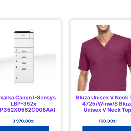
karka Canon I-Sensys
Bluza Unisex V Neck 
LBP-352x
4725/Winw/S Bluz
BP352X0562C008AA)
Unisex V Neck To
3 970.00
zł
150.00
zł