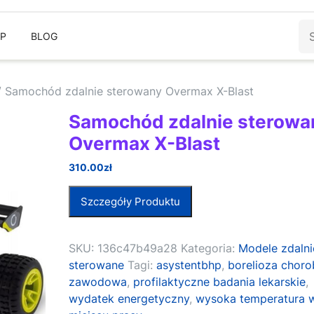
Sz
EP
BLOG
 Samochód zdalnie sterowany Overmax X-Blast
Samochód zdalnie sterowa
Overmax X-Blast
310.00
zł
Szczegóły Produktu
SKU:
136c47b49a28
Kategoria:
Modele zdalni
sterowane
Tagi:
asystentbhp
,
borelioza choro
zawodowa
,
profilaktyczne badania lekarskie
,
wydatek energetyczny
,
wysoka temperatura 