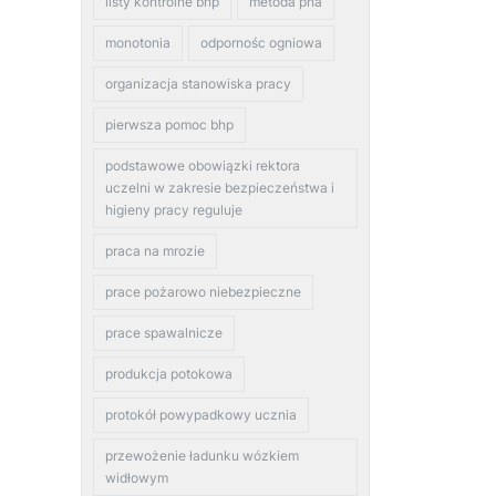
listy kontrolne bhp
metoda pha
monotonia
odpornośc ogniowa
organizacja stanowiska pracy
pierwsza pomoc bhp
podstawowe obowiązki rektora
uczelni w zakresie bezpieczeństwa i
higieny pracy reguluje
praca na mrozie
prace pożarowo niebezpieczne
prace spawalnicze
produkcja potokowa
protokół powypadkowy ucznia
przewożenie ładunku wózkiem
widłowym