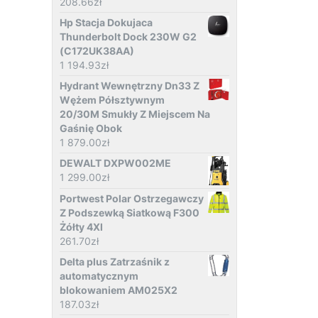
208.66
zł
Hp Stacja Dokujaca
Thunderbolt Dock 230W G2
(C172UK38AA)
1 194.93
zł
Hydrant Wewnętrzny Dn33 Z
Wężem Półsztywnym
20/30M Smukły Z Miejscem Na
Gaśnię Obok
1 879.00
zł
DEWALT DXPW002ME
1 299.00
zł
Portwest Polar Ostrzegawczy
Z Podszewką Siatkową F300
Żółty 4Xl
261.70
zł
Delta plus Zatrzaśnik z
automatycznym
blokowaniem AM025X2
187.03
zł