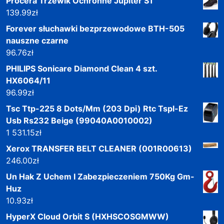
Procera Trzewik Ochronne Jupiter S1
139.99
zł
Forever słuchawki bezprzewodowe BTH-505
nauszne czarne
96.76
zł
PHILIPS Sonicare Diamond Clean 4 szt.
HX6064/11
96.99
zł
Tsc Ttp-225 8 Dots/Mm (203 Dpi) Rtc Tspl-Ez
Usb Rs232 Beige (99040A0010002)
1 531.15
zł
Xerox TRANSFER BELT CLEANER (001R00613)
246.00
zł
Un Hak Z Uchem I Zabezpieczeniem 750Kg Gm-
Huz
10.93
zł
HyperX Cloud Orbit S (HXHSCOSGMWW)