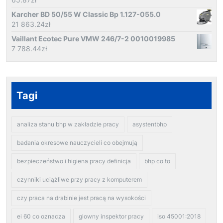
Karcher BD 50/55 W Classic Bp 1.127-055.0
21 863.24
zł
Vaillant Ecotec Pure VMW 246/7-2 0010019985
7 788.44
zł
Tagi
analiza stanu bhp w zakładzie pracy
asystentbhp
badania okresowe nauczycieli co obejmują
bezpieczeństwo i higiena pracy definicja
bhp co to
czynniki uciążliwe przy pracy z komputerem
czy praca na drabinie jest pracą na wysokości
ei 60 co oznacza
glowny inspektor pracy
iso 45001:2018