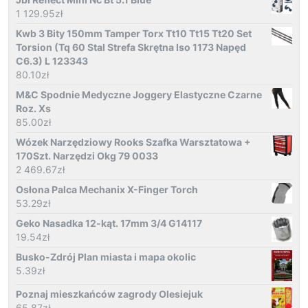
1 129.95
zł
Kwb 3 Bity 150mm Tamper Torx Tt10 Tt15 Tt20 Set
Torsion (Tq 60 Stal Strefa Skrętna Iso 1173 Napęd
C6.3) L 123343
80.10
zł
M&C Spodnie Medyczne Joggery Elastyczne Czarne
Roz. Xs
85.00
zł
Wózek Narzędziowy Rooks Szafka Warsztatowa +
170Szt. Narzędzi Okg 79 0033
2 469.67
zł
Osłona Palca Mechanix X-Finger Torch
53.29
zł
Geko Nasadka 12-kąt. 17mm 3/4 G14117
19.54
zł
Busko-Zdrój Plan miasta i mapa okolic
5.39
zł
Poznaj mieszkańców zagrody Olesiejuk
65.87
zł