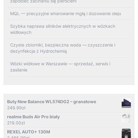
zapobiec zacinaniu się pierścieni
MQL — precyzyjne smarowanie mgłą i dozowanie oleju
Szybka naprawa silników elektrycznych w wózkach
widłowych
Czyste zbiorniki, bezpieczna woda — czyszczenie i
dezynfekcja z Hydrochemią
Wózki widłowe w Warszawie — sprzedaż, serwis i
zasilanie
Buty New Balance WL574DG2 – granatowe
249.99
zł
realme Buds Air Pro biały
219.00
zł
REXEL AUTO+ 130M
2 485.99
zł