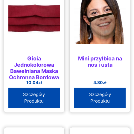
Gioia
Mini przyłbica na
Jednokolorowa
nos i usta
Bawełniana Maska
Ochronna Bordowa
10.04
zł
4.80
zł
Szczegóły
Szczegóły
Produktu
Produktu