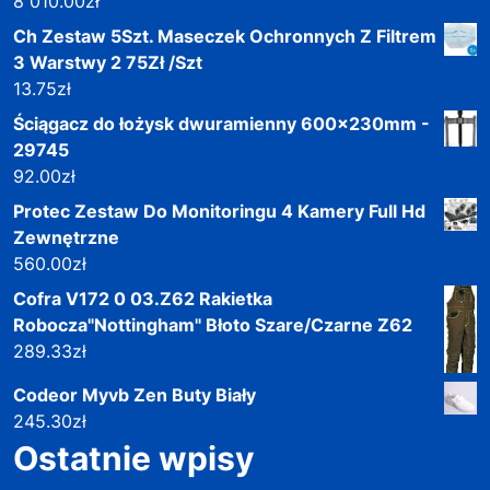
8 010.00
zł
Ch Zestaw 5Szt. Maseczek Ochronnych Z Filtrem
3 Warstwy 2 75Zł /Szt
13.75
zł
Ściągacz do łożysk dwuramienny 600x230mm -
29745
92.00
zł
Protec Zestaw Do Monitoringu 4 Kamery Full Hd
Zewnętrzne
560.00
zł
Cofra V172 0 03.Z62 Rakietka
Robocza"Nottingham" Błoto Szare/Czarne Z62
289.33
zł
Codeor Myvb Zen Buty Biały
245.30
zł
Ostatnie wpisy