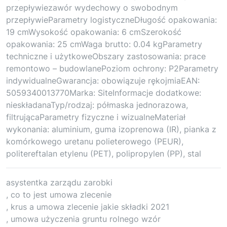
przepływiezawór wydechowy o swobodnym
przepływieParametry logistyczneDługość opakowania:
19 cmWysokość opakowania: 6 cmSzerokość
opakowania: 25 cmWaga brutto: 0.04 kgParametry
techniczne i użytkoweObszary zastosowania: prace
remontowo – budowlanePoziom ochrony: P2Parametry
indywidualneGwarancja: obowiązuje rękojmiaEAN:
5059340013770Marka: SiteInformacje dodatkowe:
nieskładanaTyp/rodzaj: półmaska jednorazowa,
filtrującaParametry fizyczne i wizualneMateriał
wykonania: aluminium, guma izoprenowa (IR), pianka z
komórkowego uretanu polieterowego (PEUR),
politereftalan etylenu (PET), polipropylen (PP), stal
asystentka zarządu zarobki
, co to jest umowa zlecenie
, krus a umowa zlecenie jakie składki 2021
, umowa użyczenia gruntu rolnego wzór