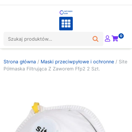
Skip
to
content
Szukaj:
0
Strona główna
/
Maski przeciwpyłowe i ochronne
/ Site
Półmaska Filtrująca Z Zaworem Ffp2 2 Szt.