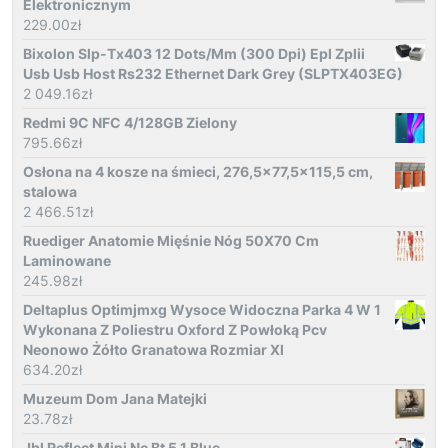
Elektronicznym
229.00
zł
Bixolon Slp-Tx403 12 Dots/Mm (300 Dpi) Epl Zplii
Usb Usb Host Rs232 Ethernet Dark Grey (SLPTX403EG)
2 049.16
zł
Redmi 9C NFC 4/128GB Zielony
795.66
zł
Osłona na 4 kosze na śmieci, 276,5x77,5x115,5 cm,
stalowa
2 466.51
zł
Ruediger Anatomie Mięśnie Nóg 50X70 Cm
Laminowane
245.98
zł
Deltaplus Optimjmxg Wysoce Widoczna Parka 4 W 1
Wykonana Z Poliestru Oxford Z Powłoką Pcv
Neonowo Żółto Granatowa Rozmiar Xl
634.20
zł
Muzeum Dom Jana Matejki
23.78
zł
Jbl Reflect Mini Nc Bt 5.1 Blue