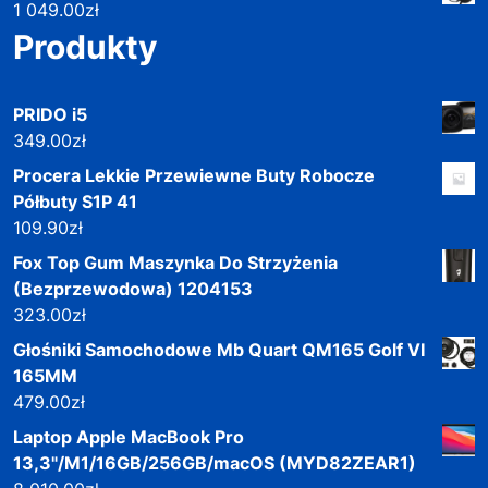
1 049.00
zł
Produkty
PRIDO i5
349.00
zł
Procera Lekkie Przewiewne Buty Robocze
Półbuty S1P 41
109.90
zł
Fox Top Gum Maszynka Do Strzyżenia
(Bezprzewodowa) 1204153
323.00
zł
Głośniki Samochodowe Mb Quart QM165 Golf VI
165MM
479.00
zł
Laptop Apple MacBook Pro
13,3"/M1/16GB/256GB/macOS (MYD82ZEAR1)