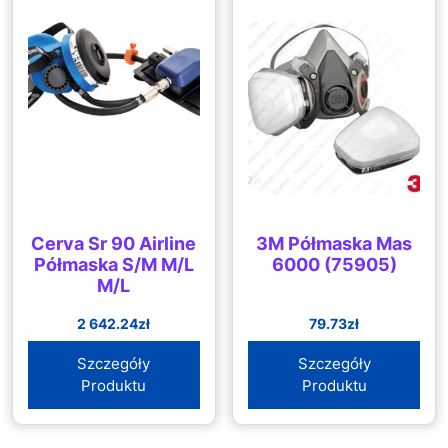
Cerva Sr 90 Airline
3M Półmaska Mas
Półmaska S/M M/L
6000 (75905)
M/L
2 642.24
zł
79.73
zł
Szczegóły
Szczegóły
Produktu
Produktu