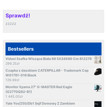
Sprawdź!
zzzzz
Bestsellers
Vidaxl Szafka Wisząca Biała 69 5X34X90 Cm 812276
299.25
zł
Czapka z daszkiem CATERPILLAR - Trademark Cap
W01791-016 Black
129.99
zł
Monitor Iiyama 27" G-MASTER Red Eagle
(G2770QSU-B1)
1 445.00
zł
Yale Ysv/250/Db1 Sejf Domowy Z Zamkiem