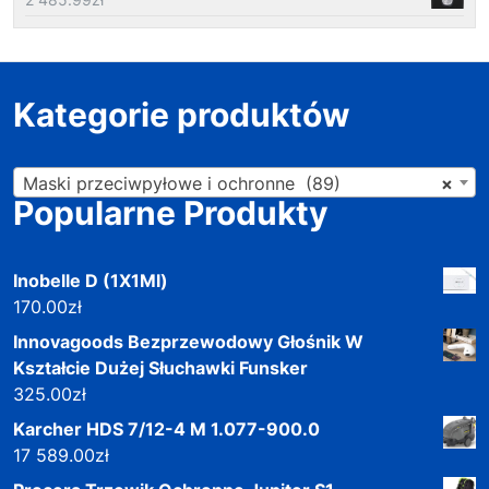
Kategorie produktów
Maski przeciwpyłowe i ochronne (89)
×
Popularne Produkty
Inobelle D (1X1Ml)
170.00
zł
Innovagoods Bezprzewodowy Głośnik W
Kształcie Dużej Słuchawki Funsker
325.00
zł
Karcher HDS 7/12-4 M 1.077-900.0
17 589.00
zł