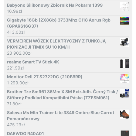
Babyono Silikonowy Zbiornik Na Pokarm 1399
16.99
zł
Gigabyte 16Gb (2X8Gb) 3733Mhz Cl18 Aorus Rgb
(GPARS16G37)
413.00
zł
VERMEIREN WÓZEK ELEKTRYCZNY Z FUNKCJĄ
PIONIZACJI TIMIX SU 10 KM/H
23 902.00
zł
realme Smart TV Stick 4K
221.99
zł
Monitor Dell 27 S2722DC (210BBRR)
1 299.00
zł
Brother Tze Sm961 36Mm X 8M Extr.Adh. Černý Tisk /
Stříbrný Podklad Kompatibilní Páska (TZESM961)
71.80
zł
Salewa Ms Mtn Trainer Lite 3849 Ombre Blue Carrot
Pomarańczowy
475.23
zł
DAEWOO R40A01