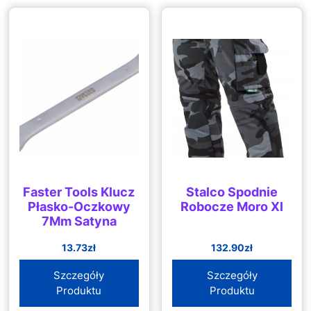
Faster Tools Klucz
Stalco Spodnie
Płasko-Oczkowy
Robocze Moro Xl
7Mm Satyna
13.73
zł
132.90
zł
Szczegóły
Szczegóły
Produktu
Produktu