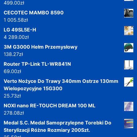
499.00
zł
CECOTEC MAMBO 8590
1 005.58
zł
LG 49SL5E-H
4 289.00
zł
3M G3000 Hełm Przemysłowy
138.27
zł
Router TP-Link TL-WR841N
69.00
zł
Verto Nożyce Do Trawy 340mm Ostrze 130mm
Wielopozycyjne 15G300
25.73
zł
NOXI nano RE-TOUCH DREAM 100 ML
278.08
zł
Medal S.C. Medal Samoprzylepne Torebki Do
Sterylizacji Różne Rozmiary 200Szt.