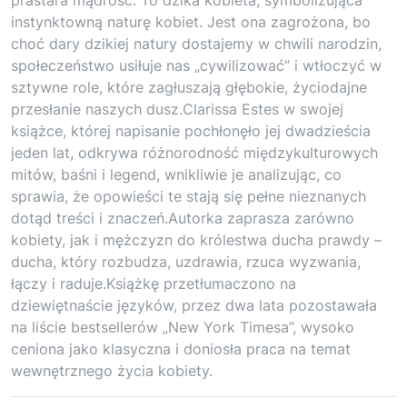
instynktowną naturę kobiet. Jest ona zagrożona, bo
choć dary dzikiej natury dostajemy w chwili narodzin,
społeczeństwo usiłuje nas „cywilizować” i wtłoczyć w
sztywne role, które zagłuszają głębokie, życiodajne
przesłanie naszych dusz.Clarissa Estes w swojej
książce, której napisanie pochłonęło jej dwadzieścia
jeden lat, odkrywa różnorodność międzykulturowych
mitów, baśni i legend, wnikliwie je analizując, co
sprawia, że opowieści te stają się pełne nieznanych
dotąd treści i znaczeń.Autorka zaprasza zarówno
kobiety, jak i mężczyzn do królestwa ducha prawdy –
ducha, który rozbudza, uzdrawia, rzuca wyzwania,
łączy i raduje.Książkę przetłumaczono na
dziewiętnaście języków, przez dwa lata pozostawała
na liście bestsellerów „New York Timesa”, wysoko
ceniona jako klasyczna i doniosła praca na temat
wewnętrznego życia kobiety.