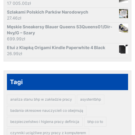
17 005.00
zł
Szlakami Polskich Parków Narodowych
27.46
zł
Męskie Sneakersy Blauer Queens S3Queens01/Dir-
Nvy/G – Szary
699.99
zł
Etui z Klapką Origami Kindle Paperwhite 4 Black
26.99
zł
Tagi
analiza stanu bhp w zakładzie pracy
asystentbhp
badania okresowe nauczycieli co obejmują
bezpieczeństwo i higiena pracy definicja
bhp co to
czynniki uciążliwe przy pracy z komputerem