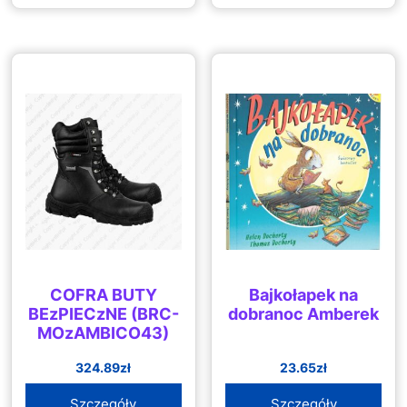
COFRA BUTY
Bajkołapek na
BEzPIECzNE (BRC-
dobranoc Amberek
MOzAMBICO43)
324.89
zł
23.65
zł
Szczegóły
Szczegóły