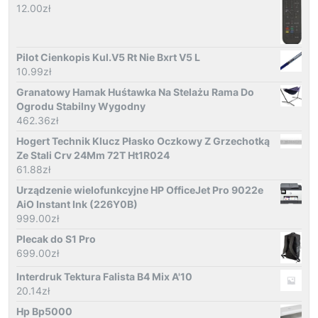
12.00
zł
Pilot Cienkopis Kul.V5 Rt Nie Bxrt V5 L
10.99
zł
Granatowy Hamak Huśtawka Na Stelażu Rama Do
Ogrodu Stabilny Wygodny
462.36
zł
Hogert Technik Klucz Płasko Oczkowy Z Grzechotką
Ze Stali Crv 24Mm 72T Ht1R024
61.88
zł
Urządzenie wielofunkcyjne HP OfficeJet Pro 9022e
AiO Instant Ink (226Y0B)
999.00
zł
Plecak do S1 Pro
699.00
zł
Interdruk Tektura Falista B4 Mix A'10
20.14
zł
Hp Bp5000