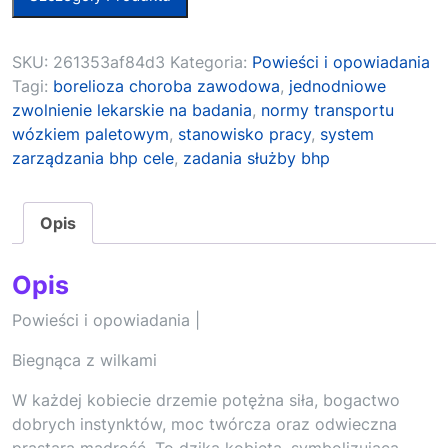
SKU:
261353af84d3
Kategoria:
Powieści i opowiadania
Tagi:
borelioza choroba zawodowa
,
jednodniowe
zwolnienie lekarskie na badania
,
normy transportu
wózkiem paletowym
,
stanowisko pracy
,
system
zarządzania bhp cele
,
zadania służby bhp
Opis
Opis
Powieści i opowiadania |
Biegnąca z wilkami
W każdej kobiecie drzemie potężna siła, bogactwo
dobrych instynktów, moc twórcza oraz odwieczna
prastara mądrość. To dzika kobieta, symbolizująca