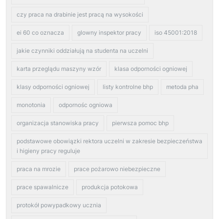
czy praca na drabinie jest pracą na wysokości
ei 60 co oznacza
glowny inspektor pracy
iso 45001:2018
jakie czynniki oddziałują na studenta na uczelni
karta przeglądu maszyny wzór
klasa odporności ogniowej
klasy odporności ogniowej
listy kontrolne bhp
metoda pha
monotonia
odpornośc ogniowa
organizacja stanowiska pracy
pierwsza pomoc bhp
podstawowe obowiązki rektora uczelni w zakresie bezpieczeństwa
i higieny pracy reguluje
praca na mrozie
prace pożarowo niebezpieczne
prace spawalnicze
produkcja potokowa
protokół powypadkowy ucznia