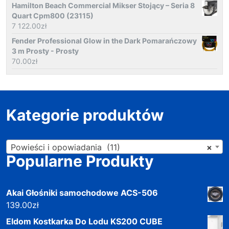
Hamilton Beach Commercial Mikser Stojący – Seria 8
Quart Cpm800 (23115)
7 122.00
zł
Fender Professional Glow in the Dark Pomarańczowy
3 m Prosty - Prosty
70.00
zł
Kategorie produktów
Powieści i opowiadania (11)
×
Popularne Produkty
Akai Głośniki samochodowe ACS-506
139.00
zł
Eldom Kostkarka Do Lodu KS200 CUBE