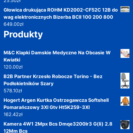
25.50
zł
Głowica drukująca ROHM KD2002-CF52C 12B do
wag elektronicznych Bizerba BCII 100 200 800
649.00
zł
Produkty
M&C Klapki Damskie Medyczne Na Obcasie W
Kwiatki
120.00
zł
B2B Partner Krzesło Robocze Torino - Bez
Podłokietników Szary
578.10
zł
Hogert Argen Kurtka Ostrzegawcza Softshell
Pomarańczowy 3Xl Gtv Ht5K259-3Xl
162.42
zł
Kamera 4W1 2Mpx Bcs Dmqe3200Ir3 G(Ii) 2.8
12Mm Bcs