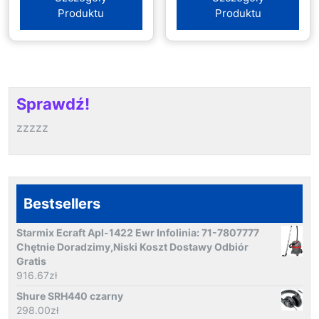
Produktu
Produktu
Sprawdź!
zzzzz
Bestsellers
Starmix Ecraft Apl-1422 Ewr Infolinia: 71-7807777
Chętnie Doradzimy,Niski Koszt Dostawy Odbiór
Gratis
916.67
zł
Shure SRH440 czarny
298.00
zł