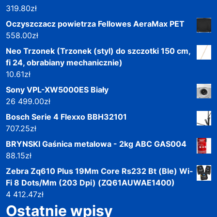
319.80
zł
Oczyszczacz powietrza Fellowes AeraMax PET
558.00
zł
Neo Trzonek (Trzonek (styl) do szczotki 150 cm,
fi 24, obrabiany mechanicznie)
10.61
zł
Sony VPL-XW5000ES Biały
26 499.00
zł
Bosch Serie 4 Flexxo BBH32101
707.25
zł
BRYNSKI Gaśnica metalowa - 2kg ABC GAS004
88.15
zł
Zebra Zq610 Plus 19Mm Core Rs232 Bt (Ble) Wi-
Fi 8 Dots/Mm (203 Dpi) (ZQ61AUWAE1400)
4 412.47
zł
Ostatnie wpisy