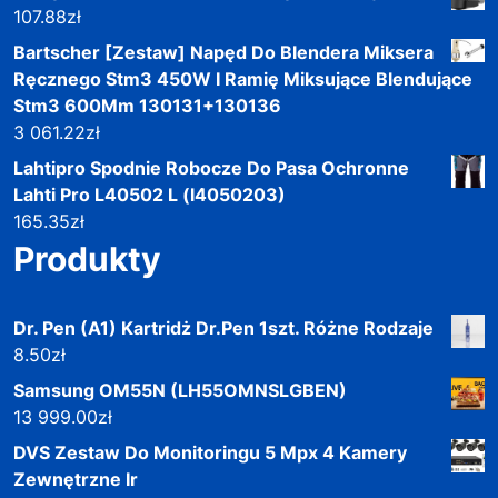
107.88
zł
Bartscher [Zestaw] Napęd Do Blendera Miksera
Ręcznego Stm3 450W I Ramię Miksujące Blendujące
Stm3 600Mm 130131+130136
3 061.22
zł
Lahtipro Spodnie Robocze Do Pasa Ochronne
Lahti Pro L40502 L (l4050203)
165.35
zł
Produkty
Dr. Pen (A1) Kartridż Dr.Pen 1szt. Różne Rodzaje
8.50
zł
Samsung OM55N (LH55OMNSLGBEN)
13 999.00
zł
DVS Zestaw Do Monitoringu 5 Mpx 4 Kamery
Zewnętrzne Ir