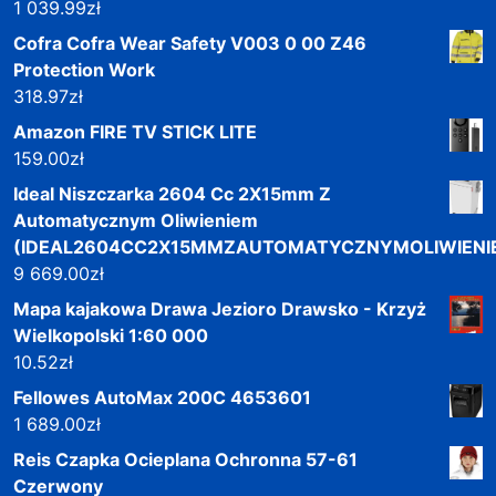
1 039.99
zł
Cofra Cofra Wear Safety V003 0 00 Z46
Protection Work
318.97
zł
Amazon FIRE TV STICK LITE
159.00
zł
Ideal Niszczarka 2604 Cc 2X15mm Z
Automatycznym Oliwieniem
(IDEAL2604CC2X15MMZAUTOMATYCZNYMOLIWIENI
9 669.00
zł
Mapa kajakowa Drawa Jezioro Drawsko - Krzyż
Wielkopolski 1:60 000
10.52
zł
Fellowes AutoMax 200C 4653601
1 689.00
zł
Reis Czapka Ocieplana Ochronna 57-61
Czerwony