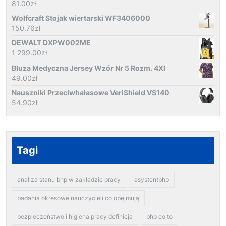
81.00
zł
Wolfcraft Stojak wiertarski WF3406000
150.76
zł
DEWALT DXPW002ME
1 299.00
zł
Bluza Medyczna Jersey Wzór Nr 5 Rozm. 4Xl
49.00
zł
Nauszniki Przeciwhałasowe VeriShield VS140
54.90
zł
Tagi
analiza stanu bhp w zakładzie pracy
asystentbhp
badania okresowe nauczycieli co obejmują
bezpieczeństwo i higiena pracy definicja
bhp co to