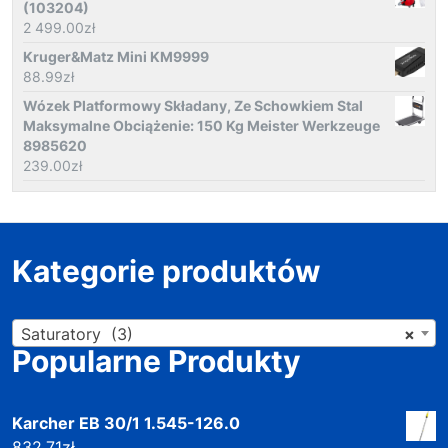
(103204)
2 499.00
zł
Kruger&Matz Mini KM9999
88.99
zł
Wózek Platformowy Składany, Ze Schowkiem Stal
Maksymalne Obciążenie: 150 Kg Meister Werkzeuge
8985620
239.00
zł
Kategorie produktów
Saturatory (3)
×
Popularne Produkty
Karcher EB 30/1 1.545-126.0
832.71
zł