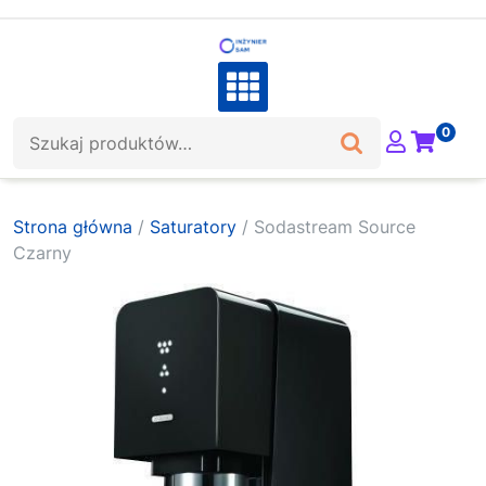
Skip
to
content
Szukaj:
0
Strona główna
/
Saturatory
/ Sodastream Source
Czarny