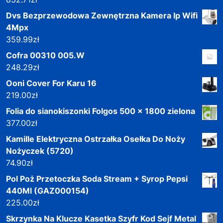
Dvs Bezprzewodowa Zewnętrzna Kamera Ip Wifi
4Mpx
359.99
zł
Cofra 00310 005.W
248.29
zł
Ooni Cover For Karu 16
219.00
zł
Folia do sianokiszonki Folgos 500 x 1800 zielona
377.00
zł
Kamille Elektryczna Ostrzałka Osełka Do Noży
Nożyczek (5720)
74.90
zł
Pol Poż Przetoczka Soda Stream + Syrop Pepsi
440Ml (GAZ000154)
225.00
zł
Skrzynka Na Klucze Kasetka Szyfr Kod Sejf Metal