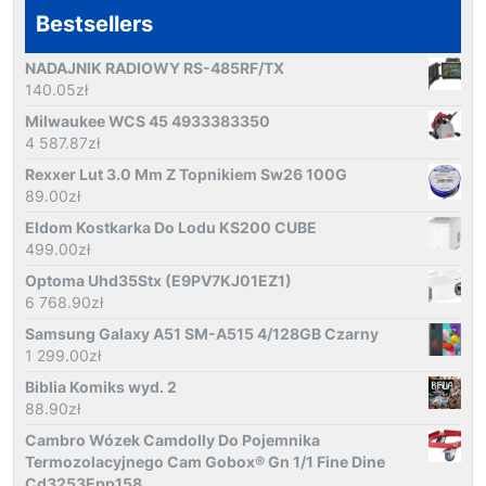
Bestsellers
NADAJNIK RADIOWY RS-485RF/TX
140.05
zł
Milwaukee WCS 45 4933383350
4 587.87
zł
Rexxer Lut 3.0 Mm Z Topnikiem Sw26 100G
89.00
zł
Eldom Kostkarka Do Lodu KS200 CUBE
499.00
zł
Optoma Uhd35Stx (E9PV7KJ01EZ1)
6 768.90
zł
Samsung Galaxy A51 SM-A515 4/128GB Czarny
1 299.00
zł
Biblia Komiks wyd. 2
88.90
zł
Cambro Wózek Camdolly Do Pojemnika
Termozolacyjnego Cam Gobox® Gn 1/1 Fine Dine
Cd3253Epp158