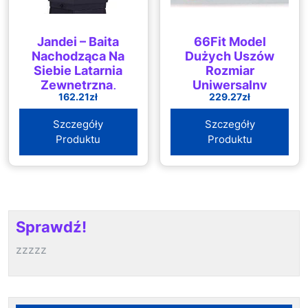
Jandei – Baita
66Fit Model
Nachodząca Na
Dużych Uszów
Siebie Latarnia
Rozmiar
Zewnętrzna,
Uniwersalny
162.21
zł
229.27
zł
Czarna
Szczegóły
Szczegóły
Produktu
Produktu
Sprawdź!
zzzzz