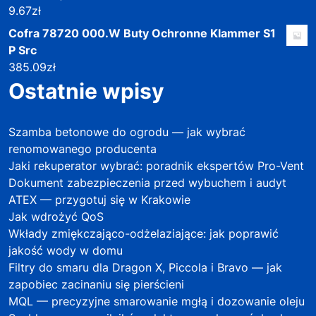
9.67
zł
Cofra 78720 000.W Buty Ochronne Klammer S1
P Src
385.09
zł
Ostatnie wpisy
Szamba betonowe do ogrodu — jak wybrać
renomowanego producenta
Jaki rekuperator wybrać: poradnik ekspertów Pro-Vent
Dokument zabezpieczenia przed wybuchem i audyt
ATEX — przygotuj się w Krakowie
Jak wdrożyć QoS
Wkłady zmiękczająco-odżelaziające: jak poprawić
jakość wody w domu
Filtry do smaru dla Dragon X, Piccola i Bravo — jak
zapobiec zacinaniu się pierścieni
MQL — precyzyjne smarowanie mgłą i dozowanie oleju