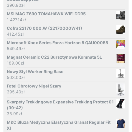
390.80
zł
MSI MAG Z690 TOMAHAWK WiFi DDR5
1 427.14
zł
Cofra 22170 000.W (22170000W41)
412.45
zł
Microsoft Xbox Series Forza Horizon 5 QAU00055
549.49
zł
Magnat Ceramic C22 Bursztynowa Komnata 5L
189.00
zł
Nowy Styl Worker Ring Base
503.00
zł
Fotel Obrotowy Nigel Szary
395.40
zł
Skarpety Trekkingowe Expansive Trekking Protect 01
(39-42)
35.99
zł
M&C Bluza Medyczna Elastyczna Granat Regular Fit
Xl