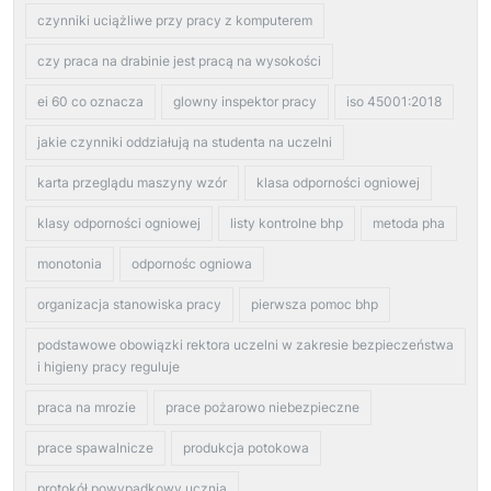
czynniki uciążliwe przy pracy z komputerem
czy praca na drabinie jest pracą na wysokości
ei 60 co oznacza
glowny inspektor pracy
iso 45001:2018
jakie czynniki oddziałują na studenta na uczelni
karta przeglądu maszyny wzór
klasa odporności ogniowej
klasy odporności ogniowej
listy kontrolne bhp
metoda pha
monotonia
odpornośc ogniowa
organizacja stanowiska pracy
pierwsza pomoc bhp
podstawowe obowiązki rektora uczelni w zakresie bezpieczeństwa
i higieny pracy reguluje
praca na mrozie
prace pożarowo niebezpieczne
prace spawalnicze
produkcja potokowa
protokół powypadkowy ucznia