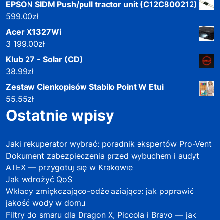
EPSON SIDM Push/pull tractor unit (C12C800212)
599.00
zł
Acer X1327Wi
3 199.00
zł
Klub 27 - Solar (CD)
38.99
zł
Zestaw Cienkopisów Stabilo Point W Etui
55.55
zł
Ostatnie wpisy
Jaki rekuperator wybrać: poradnik ekspertów Pro-Vent
Dokument zabezpieczenia przed wybuchem i audyt
ATEX — przygotuj się w Krakowie
Jak wdrożyć QoS
Wkłady zmiękczająco-odżelaziające: jak poprawić
jakość wody w domu
Filtry do smaru dla Dragon X, Piccola i Bravo — jak