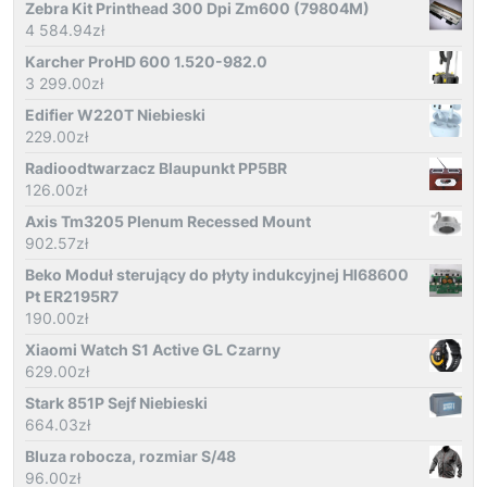
Zebra Kit Printhead 300 Dpi Zm600 (79804M)
4 584.94
zł
Karcher ProHD 600 1.520-982.0
3 299.00
zł
Edifier W220T Niebieski
229.00
zł
Radioodtwarzacz Blaupunkt PP5BR
126.00
zł
Axis Tm3205 Plenum Recessed Mount
902.57
zł
Beko Moduł sterujący do płyty indukcyjnej HI68600
Pt ER2195R7
190.00
zł
Xiaomi Watch S1 Active GL Czarny
629.00
zł
Stark 851P Sejf Niebieski
664.03
zł
Bluza robocza, rozmiar S/48
96.00
zł