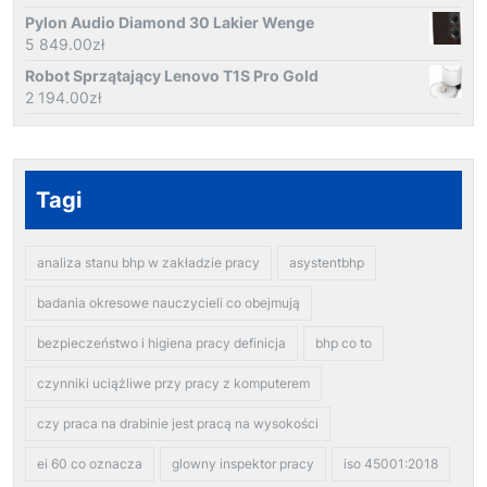
Pylon Audio Diamond 30 Lakier Wenge
5 849.00
zł
Robot Sprzątający Lenovo T1S Pro Gold
2 194.00
zł
Tagi
analiza stanu bhp w zakładzie pracy
asystentbhp
badania okresowe nauczycieli co obejmują
bezpieczeństwo i higiena pracy definicja
bhp co to
czynniki uciążliwe przy pracy z komputerem
czy praca na drabinie jest pracą na wysokości
ei 60 co oznacza
glowny inspektor pracy
iso 45001:2018