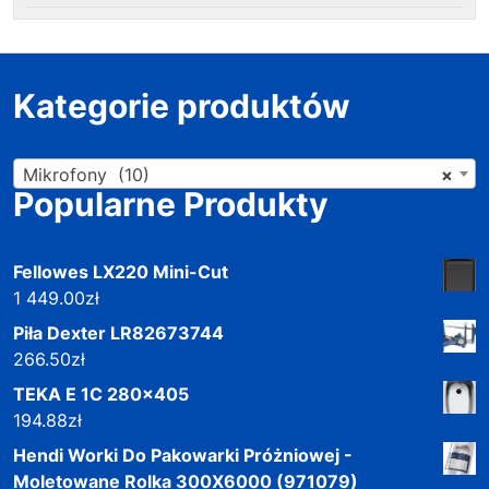
Kategorie produktów
Mikrofony (10)
×
Popularne Produkty
Fellowes LX220 Mini-Cut
1 449.00
zł
Piła Dexter LR82673744
266.50
zł
TEKA E 1C 280x405
194.88
zł
Hendi Worki Do Pakowarki Próżniowej -
Moletowane Rolka 300X6000 (971079)