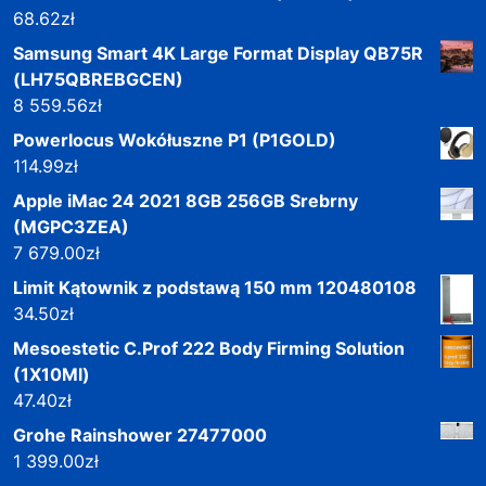
68.62
zł
Samsung Smart 4K Large Format Display QB75R
(LH75QBREBGCEN)
8 559.56
zł
Powerlocus Wokółuszne P1 (P1GOLD)
114.99
zł
Apple iMac 24 2021 8GB 256GB Srebrny
(MGPC3ZEA)
7 679.00
zł
Limit Kątownik z podstawą 150 mm 120480108
34.50
zł
Mesoestetic C.Prof 222 Body Firming Solution
(1X10Ml)
47.40
zł
Grohe Rainshower 27477000
1 399.00
zł