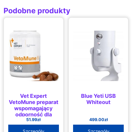
Podobne produkty
Vet Expert
Blue Yeti USB
VetoMune preparat
Whiteout
wspomagający
odporność dla
51.99
zł
499.00
zł
psów i kotów
60kaps.
Szczegóły
Szczegóły