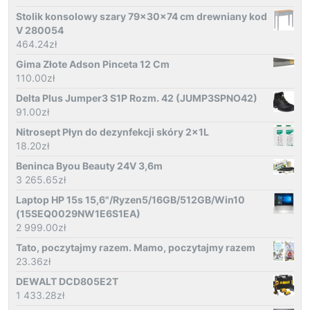
Stolik konsolowy szary 79x30x74 cm drewniany kod
V 280054
464.24
zł
Gima Złote Adson Pinceta 12 Cm
110.00
zł
Delta Plus Jumper3 S1P Rozm. 42 (JUMP3SPNO42)
91.00
zł
Nitrosept Płyn do dezynfekcji skóry 2x1L
18.20
zł
Beninca Byou Beauty 24V 3,6m
3 265.65
zł
Laptop HP 15s 15,6"/Ryzen5/16GB/512GB/Win10
(15SEQ0029NW1E6S1EA)
2 999.00
zł
Tato, poczytajmy razem. Mamo, poczytajmy razem
23.36
zł
DEWALT DCD805E2T
1 433.28
zł