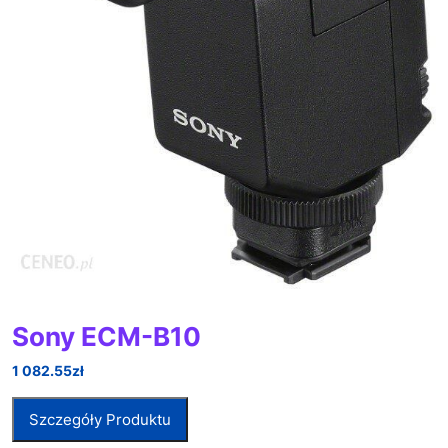
Sony ECM-B10
1 082.55
zł
Szczegóły Produktu