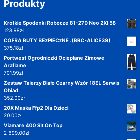
Produkty
Krótkie Spodenki Robocze 81-270 Neo 2Xl 58
123.98
zł
COFRA BUTY BEzPIECzNE .(BRC-ALICE39)
375.18
zł
Portwest Ogrodniczki Ocieplane Zimowe
Araflame
701.99
zł
Zestaw Talerzy Biało Czarny Wzór 18EL Serwis
Obiad
352.00
zł
20X Maska Ffp2 Dla Dzieci
20.00
zł
Viamare 400 Sit On Top
2 699.00
zł