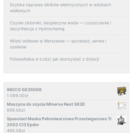
Szybka naprawa silników elektrycznych w wózkach
widłowych
Czyste zbiorniki, bezpieczna woda — czyszczenie i
dezynfekcja z Hydrochemią
Wózki widłowe w Warszawie — sprzedaż, serwis i
zasilanie
Fotowoltaika w Łodzi: jak skorzystać z dotacji
INGCO GE35006
1 099.00
zł
Maszyna do szycia Minerva Next 363D
699.00
zł
Spasciani Maska Pełnotwarzowa Przeciwgazowa Tr
2002 Cl3 Epdm
489.08
zł