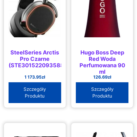
SteelSeries Arctis
Hugo Boss Deep
Pro Czarne
Red Woda
(STE3015220935886)
Perfumowana 90
ml
1 173.95
zł
126.69
zł
Szczegóły
Szczegóły
Produktu
Produktu