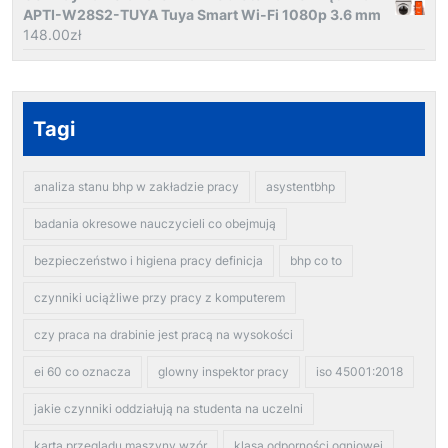
APTI-W28S2-TUYA Tuya Smart Wi-Fi 1080p 3.6 mm
148.00
zł
Tagi
analiza stanu bhp w zakładzie pracy
asystentbhp
badania okresowe nauczycieli co obejmują
bezpieczeństwo i higiena pracy definicja
bhp co to
czynniki uciążliwe przy pracy z komputerem
czy praca na drabinie jest pracą na wysokości
ei 60 co oznacza
glowny inspektor pracy
iso 45001:2018
jakie czynniki oddziałują na studenta na uczelni
karta przeglądu maszyny wzór
klasa odporności ogniowej