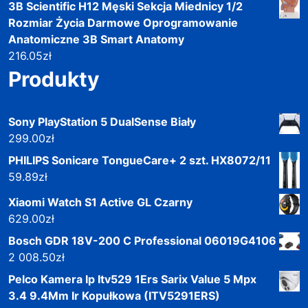
3B Scientific H12 Męski Sekcja Miednicy 1/2
Rozmiar Życia Darmowe Oprogramowanie
Anatomiczne 3B Smart Anatomy
216.05
zł
Produkty
Sony PlayStation 5 DualSense Biały
299.00
zł
PHILIPS Sonicare TongueCare+ 2 szt. HX8072/11
59.89
zł
Xiaomi Watch S1 Active GL Czarny
629.00
zł
Bosch GDR 18V-200 C Professional 06019G4106
2 008.50
zł
Pelco Kamera Ip Itv529 1Ers Sarix Value 5 Mpx
3.4 9.4Mm Ir Kopułkowa (ITV5291ERS)