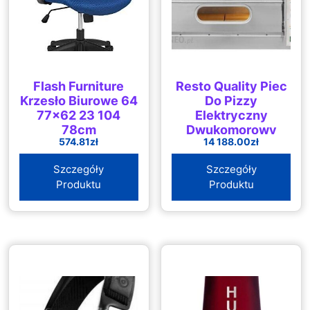
Flash Furniture
Resto Quality Piec
Krzesło Biurowe 64
Do Pizzy
77×62 23 104
Elektryczny
78cm
Dwukomorowy
574.81
zł
14 188.00
zł
12X36 Szeroki One
66 Xl/L (Start66
Szczegóły
Szczegóły
Big/L) (ONE66XLL)
Produktu
Produktu