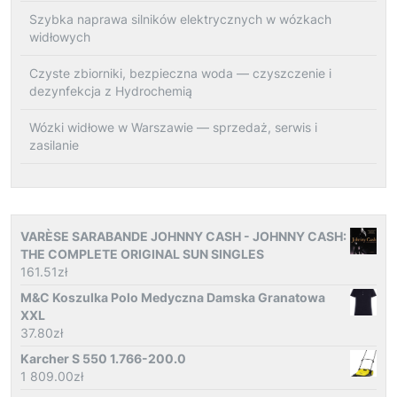
Szybka naprawa silników elektrycznych w wózkach
widłowych
Czyste zbiorniki, bezpieczna woda — czyszczenie i
dezynfekcja z Hydrochemią
Wózki widłowe w Warszawie — sprzedaż, serwis i
zasilanie
VARÈSE SARABANDE JOHNNY CASH - JOHNNY CASH:
THE COMPLETE ORIGINAL SUN SINGLES
161.51
zł
M&C Koszulka Polo Medyczna Damska Granatowa
XXL
37.80
zł
Karcher S 550 1.766-200.0
1 809.00
zł