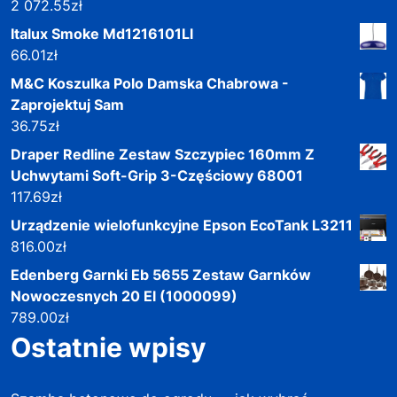
2 072.55
zł
Italux Smoke Md1216101Ll
66.01
zł
M&C Koszulka Polo Damska Chabrowa -
Zaprojektuj Sam
36.75
zł
Draper Redline Zestaw Szczypiec 160mm Z
Uchwytami Soft-Grip 3-Częściowy 68001
117.69
zł
Urządzenie wielofunkcyjne Epson EcoTank L3211
816.00
zł
Edenberg Garnki Eb 5655 Zestaw Garnków
Nowoczesnych 20 El (1000099)
789.00
zł
Ostatnie wpisy