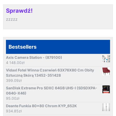
Sprawdź!
zzzzz
Bestsellers
Axis Camera Station - (879100)
4 148.00
zł
Vidaxl Fotel Winna Czerwień 63X76X80 Cm Obity
Sztuczną Skórą 13452-351428
399.09
zł
SanDisk Extreme Pro SDXC 64GB UHS-I (SDSDXPA-
064G-X46)
95.00
zł
Deante Funkia 80x80 Chrom KYP_652K
934.85
zł