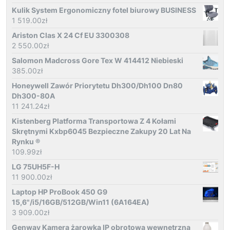
Kulik System Ergonomiczny fotel biurowy BUSINESS
1 519.00
zł
Ariston Clas X 24 Cf EU 3300308
2 550.00
zł
Salomon Madcross Gore Tex W 414412 Niebieski
385.00
zł
Honeywell Zawór Priorytetu Dh300/Dh100 Dn80
Dh300-80A
11 241.24
zł
Kistenberg Platforma Transportowa Z 4 Kołami
Skrętnymi Kxbp6045 Bezpieczne Zakupy 20 Lat Na
Rynku ®
109.99
zł
LG 75UH5F-H
11 900.00
zł
Laptop HP ProBook 450 G9
15,6"/i5/16GB/512GB/Win11 (6A164EA)
3 909.00
zł
Genway Kamera żarowka IP obrotowa wewnętrzna