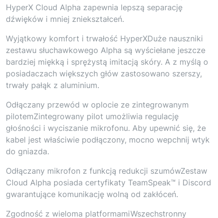
HyperX Cloud Alpha zapewnia lepszą separację
dźwięków i mniej zniekształceń.
Wyjątkowy komfort i trwałość HyperXDuże nauszniki
zestawu słuchawkowego Alpha są wyściełane jeszcze
bardziej miękką i sprężystą imitacją skóry. A z myślą o
posiadaczach większych głów zastosowano szerszy,
trwały pałąk z aluminium.
Odłączany przewód w oplocie ze zintegrowanym
pilotemZintegrowany pilot umożliwia regulację
głośności i wyciszanie mikrofonu. Aby upewnić się, że
kabel jest właściwie podłączony, mocno wepchnij wtyk
do gniazda.
Odłączany mikrofon z funkcją redukcji szumówZestaw
Cloud Alpha posiada certyfikaty TeamSpeak™ i Discord
gwarantujące komunikację wolną od zakłóceń.
Zgodność z wieloma platformamiWszechstronny