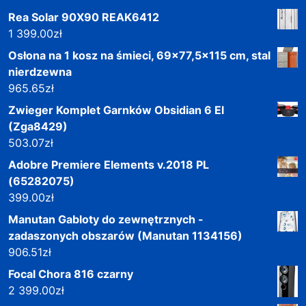
Rea Solar 90X90 REAK6412
1 399.00
zł
Osłona na 1 kosz na śmieci, 69x77,5x115 cm, stal
nierdzewna
965.65
zł
Zwieger Komplet Garnków Obsidian 6 El
(Zga8429)
503.07
zł
Adobre Premiere Elements v.2018 PL
(65282075)
399.00
zł
Manutan Gabloty do zewnętrznych -
zadaszonych obszarów (Manutan 1134156)
906.51
zł
Focal Chora 816 czarny
2 399.00
zł