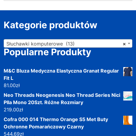
Kategorie produktów
Słuchawki komputerowe (13)
×
Popularne Produkty
M&C Bluza Medyczna Elastyczna Granat Regular
Fit L
81.00
zł
Neo Threads Neogenesis Neo Thread Series Nici
Plla Mono 20Szt. Różne Rozmiary
219.00
zł
Cofra 000 014 Thermo Orange S5 Met Buty
Ochronne Pomarańczowy Czarny
544.69
zł