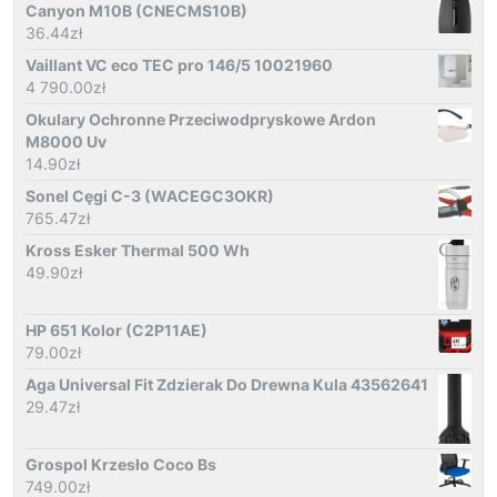
Canyon M10B (CNECMS10B)
36.44
zł
Vaillant VC eco TEC pro 146/5 10021960
4 790.00
zł
Okulary Ochronne Przeciwodpryskowe Ardon
M8000 Uv
14.90
zł
Sonel Cęgi C-3 (WACEGC3OKR)
765.47
zł
Kross Esker Thermal 500 Wh
49.90
zł
HP 651 Kolor (C2P11AE)
79.00
zł
Aga Universal Fit Zdzierak Do Drewna Kula 43562641
29.47
zł
Grospol Krzesło Coco Bs
749.00
zł